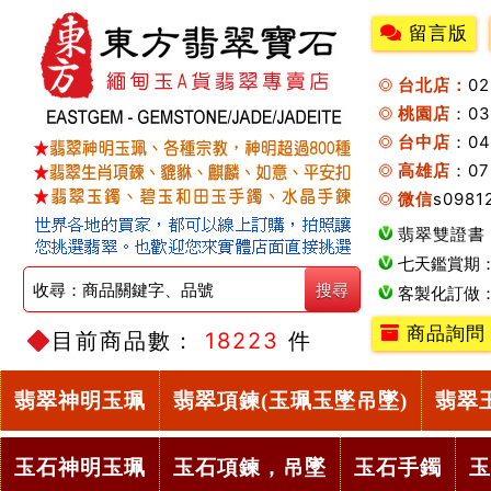
留言版
台北店：
0
桃園店
：0
台中店
：04
高雄店
：07
微信
s0981
翡翠雙證書
七天鑑賞期
客製化訂做
商品詢問
目前商品數：
18223
件
翡翠神明玉珮
翡翠項鍊(玉珮玉墜吊墜)
翡翠
玉石神明玉珮
玉石項鍊，吊墜
玉石手鐲
玉