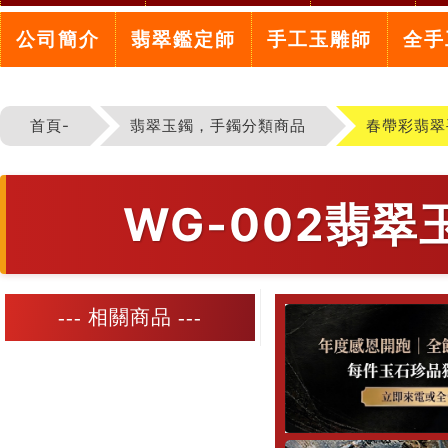
公司簡介
翡翠鑑定師
手工玉雕師
全手
首頁-
翡翠玉鐲，手鐲分類商品
春帶彩翡翠
WG-002翡
--- 相關商品 ---