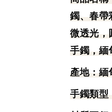
鐲、春帶
微透光，
手鐲，緬
產地：
緬
手鐲類型