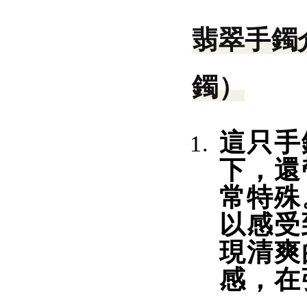
翡翠手鐲
鐲）
這只手
下，還
常特殊
以感受
現清爽
感，在