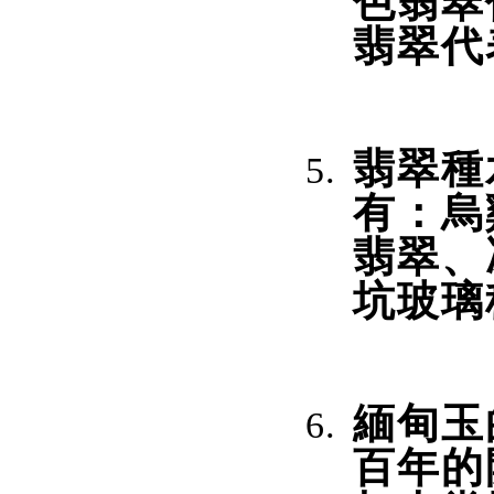
色翡翠
翡翠代
翡翠種
有：烏
翡翠、
坑玻璃
緬甸玉
百年的