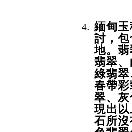
緬甸玉
討，包
地
。
翡
翡翠、
綠翡翠
春帶彩
翠、灰
現出以
石所沒