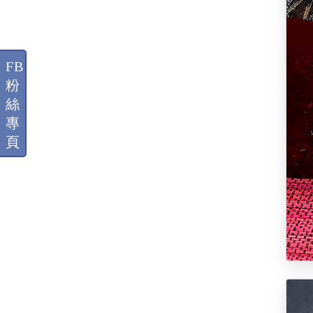
FB
粉
絲
專
頁