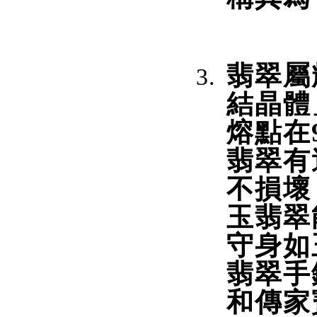
翡翠屬
結晶體
熔點在9
翡翠有
不損壞
玉翡翠
守身如
翡翠手
和傳家