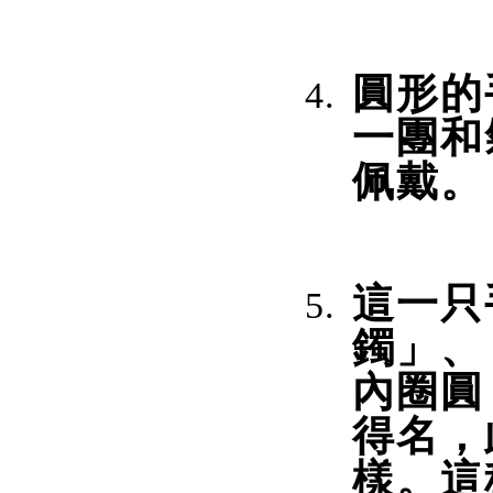
圓形的
一團和
佩戴。
這一只
鐲」、
內圈圓
得名，
樣。這