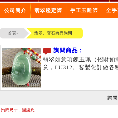
公司簡介
翡翠鑑定師
手工玉雕師
全手
首頁-
翡翠、寶石商品詢問
詢問商品：
翡翠如意項鍊玉珮（招財如
意，LU312。客製化訂做
詢問
詢問尺寸，謝謝您