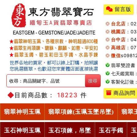
留言版
台北店：
0
桃園店
：0
台中店
：04
高雄店
：07
微信
s0981
翡翠雙證書
七天鑑賞期
客製化訂做
商品詢問
目前商品數：
18223
件
翡翠神明玉珮
翡翠項鍊(玉珮玉墜吊墜)
翡翠
玉石神明玉珮
玉石項鍊，吊墜
玉石手鐲
玉