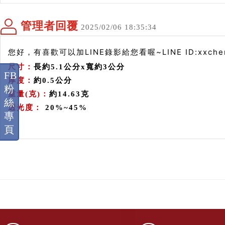
管理者回覆
2025/02/06 18:35:34
您好，有喜歡可以加LINE錄影給您看喔~LINE ID:xxch
尺寸：
長約5.1公分x寬
約
3公分
FB
厚度：
約
0.5公分
粉
重量(克)：
約
14.63克
絲
透光度：
20%~45%
專
頁