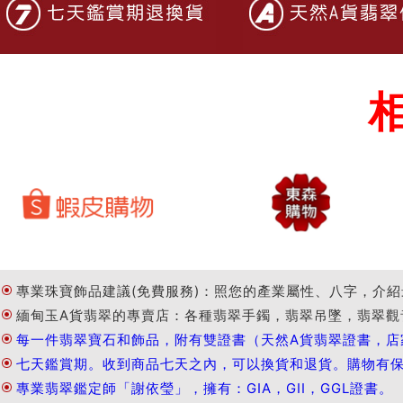
專業珠寶飾品建議(免費服務)：照您的產業屬性、八字，介紹
緬甸玉A貨翡翠的專賣店：各種翡翠手鐲，翡翠吊墜，翡翠觀
每一件翡翠寶石和飾品，附有雙證書（天然A貨翡翠證書，店
七天鑑賞期。收到商品七天之內，可以換貨和退貨。購物有
專業翡翠鑑定師「謝依瑩」，擁有：GIA，GII，GGL證書。