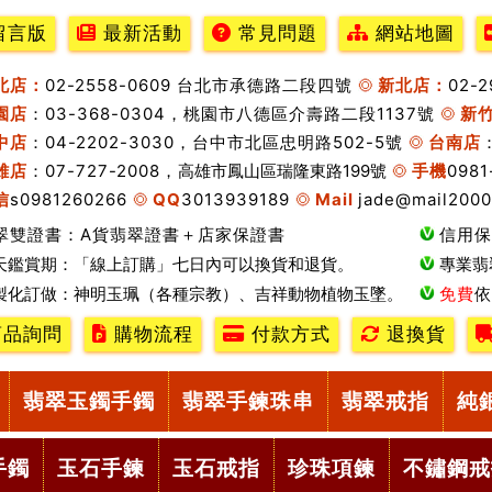
留言版
最新活動
常見問題
網站地圖
北店：
02-2558-0609 台北市承德路二段四號
新北店：
02-
園店
：03-368-0304，桃園市八德區介壽路二段1137號
新
中店
：04-2202-3030，台中市北區忠明路502-5號
台南店
雄店
：07-727-2008，
高雄市鳳山區瑞隆東路199號
手機
0981
信
s0981260266
QQ
3013939189
Mail
jade@mail2000
翠雙證書：A貨翡翠證書＋店家保證書
信用保
天鑑賞期：「線上訂購」七日內可以換貨和退貨。
專業翡
製化訂做：神明玉珮（各種宗教）、吉祥動物植物玉墜。
免費
依
品詢問
購物流程
付款方式
退換貨
翡翠玉鐲手鐲
翡翠手鍊珠串
翡翠戒指
純
手鐲
玉石手鍊
玉石戒指
珍珠項鍊
不鏽鋼戒