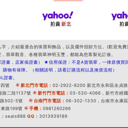
八字，介紹最適合的珠寶和飾品，以及擺件招財方位。(歡迎免費
墜，翡翠觀音、各種翡翠神明玉墜，都能為您客製化訂做。
翠證書，店家保證書） ★信用保證：不是A貨翡翠，一律原價買
。購物有保障。（相關說明，請看訂購流程以及換貨流程）
GL證書。
段四號
新北門市電話：
02-2922-8200 新北市永和區永貞路
壽路二段1137號
新竹門市電話：
03-530-4066，新竹市經
路502-5號
台南門市電話：
06-302-1330，台南市永康
隆東路199號
手機：
0981260266
E：
seals888
QQ：
3013939189