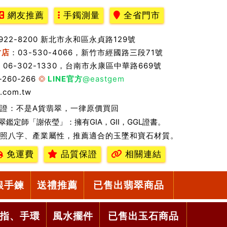
網友推薦
手鐲測量
全省門市
2922-8200 新北市永和區永貞路129號
竹店
：03-530-4066，新竹市經國路三段71號
：06-302-1330，台南市永康區中華路669號
-260-266
LINE官方
@eastgem
.com.tw
證：不是A貨翡翠，一律原價買回
翠鑑定師「謝依瑩」：擁有GIA，GII，GGL證書。
照八字、產業屬性，推薦適合的玉墜和寶石材質。
免運費
品質保證
相關連結
銀手鍊
送禮推薦
已售出翡翠商品
指、手環
風水擺件
已售出玉石商品