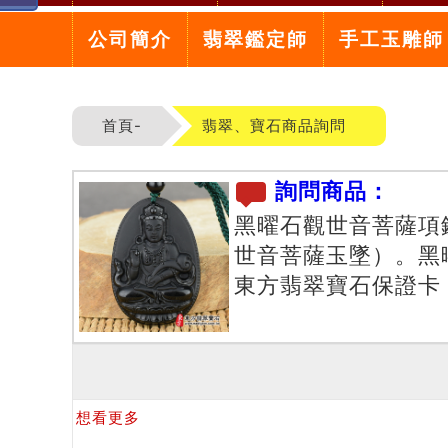
公司簡介
翡翠鑑定師
手工玉雕師
首頁-
翡翠、寶石商品詢問
詢問商品：
黑曜石觀世音菩薩項
世音菩薩玉墜）。黑
東方翡翠寶石保證卡
想看更多