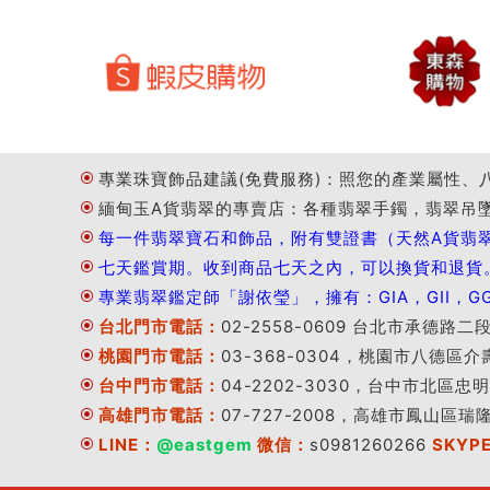
專業珠寶飾品建議(免費服務)：照您的產業屬性、
緬甸玉A貨翡翠的專賣店：各種翡翠手鐲，翡翠吊
每一件翡翠寶石和飾品，附有雙證書（天然A貨翡
七天鑑賞期。收到商品七天之內，可以換貨和退貨
專業翡翠鑑定師「謝依瑩」，擁有：GIA，GII，G
台北門市電話：
02-2558-0609 台北市承德路二
桃園門市電話：
03-368-0304，桃園市八德區介
台中門市電話：
04-2202-3030，台中市北區忠明
高雄門市電話：
07-727-2008，高雄市鳳山區瑞
LINE：
@eastgem
微信：
s0981260266
SKYP