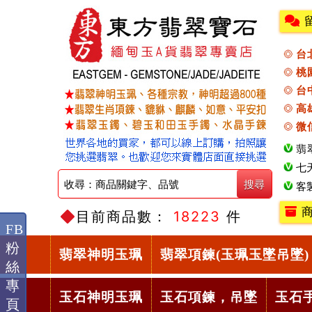
台
桃
台
高
微
翡
七
客
商
目前商品數：
18223
件
FB
粉
翡翠神明玉珮
翡翠項鍊(玉珮玉墜吊墜)
絲
專
玉石神明玉珮
玉石項鍊，吊墜
玉石
頁