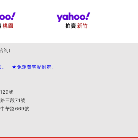
洽詢)
回。 ★免運費宅配到府。
129號
國路三段71號
區中華路669號