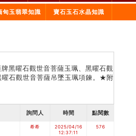
緬甸玉翡翠知識
寶石玉石水晶知識
薩牌黑曜石觀世音菩薩玉珮、黑曜石觀
黑曜石觀世音菩薩吊墜玉珮項鍊。★附
詢問人
時間
點閱數
希希
2025/04/16
576
12:37:11