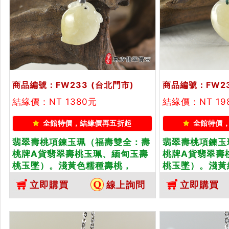
商品編號：FW233
(台北門市)
商品編號：FW2
結緣價：NT 1380元
結緣價：NT 19
全館特價，結緣價再五折起
全館特價
翡翠壽桃項鍊玉珮（福壽雙全：壽
翡翠壽桃項鍊玉
桃牌A貨翡翠壽桃玉珮、緬甸玉壽
桃牌A貨翡翠壽
桃玉墜）。淺黃色糯種壽桃，
桃玉墜）。淺黃
FW233。客製化訂做各種翡翠壽
FW234。客
立即購買
線上詢問
立即購買
桃吊墜玉珮項鍊。★附A貨翡翠雙
桃吊墜玉珮項鍊
證書
證書