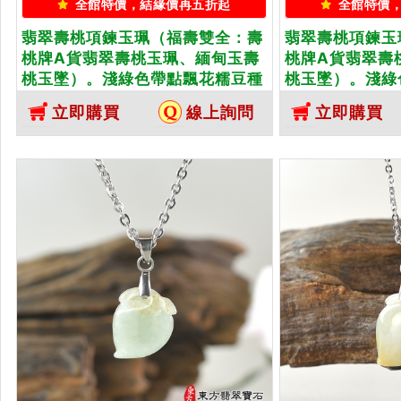
全館特價，結緣價再五折起
全館特價
翡翠壽桃項鍊玉珮（福壽雙全：壽
翡翠壽桃項鍊玉
桃牌A貨翡翠壽桃玉珮、緬甸玉壽
桃牌A貨翡翠壽
桃玉墜）。淺綠色帶點飄花糯豆種
桃玉墜）。淺綠
壽桃，FW209。客製化訂做各種
壽桃，FW21
立即購買
線上詢問
立即購買
翡翠壽桃吊墜玉珮項鍊。★附A貨
翠壽桃吊墜玉珮
翡翠雙證書
翠雙證書