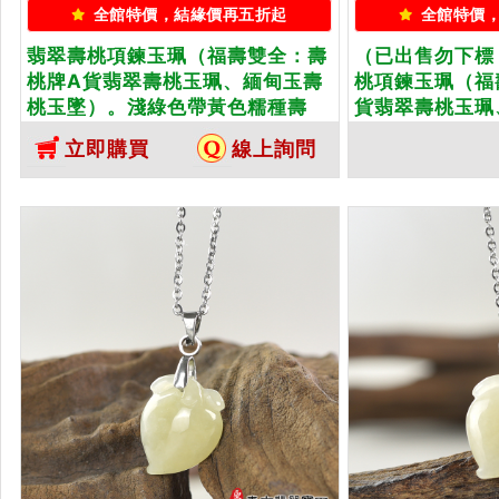
全館特價，結緣價再五折起
全館特價
翡翠壽桃項鍊玉珮（福壽雙全：壽
（已出售勿下標
桃牌A貨翡翠壽桃玉珮、緬甸玉壽
桃項鍊玉珮（福
桃玉墜）。淺綠色帶黃色糯種壽
貨翡翠壽桃玉珮
桃，FW225。客製化訂做各種翡
墜）。淺綠色帶
立即購買
線上詢問
翠壽桃吊墜玉珮項鍊。★附A貨翡
FW226。客
翠雙證書
桃吊墜玉珮項鍊
證書