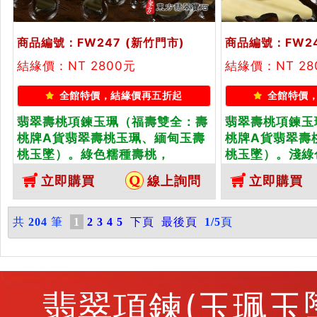
商品編號：FW247
(新竹門市)
商品編號：FW2
結緣價：NT 2800元
結緣價：NT 28
全館特價，結緣價再五折起
全館特價
翡翠壽桃項鍊玉珮（福壽雙全：壽
翡翠壽桃項鍊玉
桃牌A貨翡翠壽桃玉珮、緬甸玉壽
桃牌A貨翡翠壽
桃玉墜）。綠色糯種壽桃，
桃玉墜）。淺綠
FW247。客製化訂做各種翡翠壽
FW248。客
立即購買
線上詢問
立即購買
桃吊墜玉珮項鍊。★附A貨翡翠雙
桃吊墜玉珮項鍊
證書
證書
共
204
筆
1
2
3
4
5
下頁
最後頁
1/5
頁
翡翠項鍊(玉珮玉