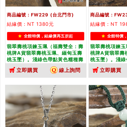
商品編號：FW229
(台北門市)
商品編號：FW2
結緣價：NT 1380元
結緣價：NT 19
全館特價，結緣價再五折起
全館特價
翡翠壽桃項鍊玉珮（福壽雙全：壽
翡翠壽桃項鍊玉
桃牌A貨翡翠壽桃玉珮、緬甸玉壽
桃牌A貨翡翠壽
桃玉墜）。淺綠色帶點黃色糯種壽
桃玉墜）。淺綠
桃，FW229。客製化訂做各種翡
FW230。客
立即購買
線上詢問
立即購買
翠壽桃吊墜玉珮項鍊。★附A貨翡
桃吊墜玉珮項鍊
翠雙證書
證書