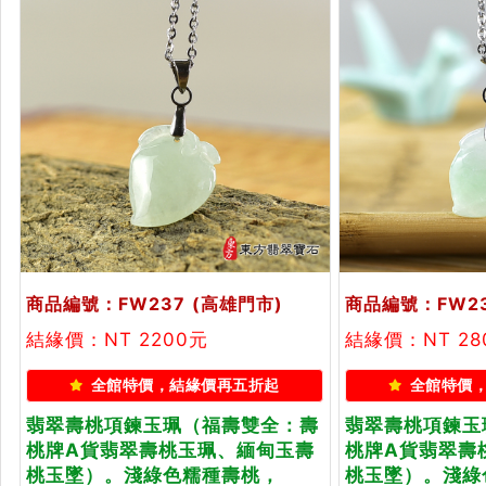
商品編號：FW237
(高雄門市)
商品編號：FW2
結緣價：NT 2200元
結緣價：NT 28
全館特價，結緣價再五折起
全館特價
翡翠壽桃項鍊玉珮（福壽雙全：壽
翡翠壽桃項鍊玉
桃牌A貨翡翠壽桃玉珮、緬甸玉壽
桃牌A貨翡翠壽
桃玉墜）。淺綠色糯種壽桃，
桃玉墜）。淺綠