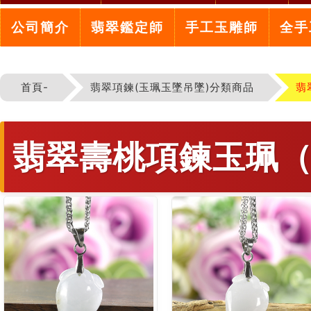
公司簡介
翡翠鑑定師
手工玉雕師
全手
首頁-
翡翠項鍊(玉珮玉墜吊墜)分類商品
翡
翡翠壽桃項鍊玉珮（