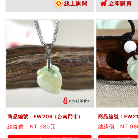
線上詢問
立即購買
桃，FW207。客製化訂做各種翡
桃吊墜玉珮項鍊
翠壽桃吊墜玉珮項鍊。★附A貨翡
證書
翠雙證書
商品編號：FW209
(台南門市)
商品編號：FW2
結緣價：NT 980元
結緣價：NT 98