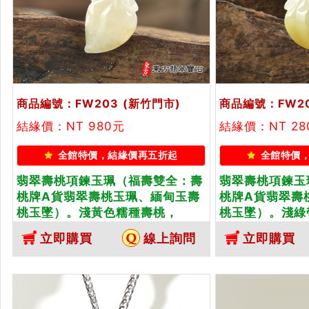
商品編號：FW203
(新竹門市)
商品編號：FW2
結緣價：NT 980元
結緣價：NT 28
全館特價，結緣價再五折起
全館特價
翡翠壽桃項鍊玉珮（福壽雙全：壽
翡翠壽桃項鍊玉
桃牌A貨翡翠壽桃玉珮、緬甸玉壽
桃牌A貨翡翠壽
桃玉墜）。淺黃色糯種壽桃，
桃玉墜）。淺綠
FW203。客製化訂做各種翡翠壽
FW204。客
立即購買
線上詢問
立即購買
桃吊墜玉珮項鍊。★附A貨翡翠雙
桃吊墜玉珮項鍊
證書
證書