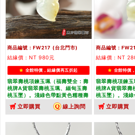
商品編號：FW217
(台北門市)
商品編號：FW2
結緣價：NT 980元
結緣價：NT 28
全館特價，結緣價再五折起
全館特價
翡翠壽桃項鍊玉珮（福壽雙全：壽
翡翠壽桃項鍊玉
桃牌A貨翡翠壽桃玉珮、緬甸玉壽
桃牌A貨翡翠壽
桃玉墜）。淺綠色帶點黃色糯種壽
桃玉墜）。淺綠
桃，FW217。客製化訂做各種翡翠
桃，FW218
立即購買
線上詢問
立即購買
壽桃吊墜玉珮項鍊。★附A貨翡翠
壽桃吊墜玉珮項
雙證書
雙證書