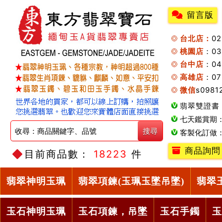
留言版
台北店：
0
桃園店
：0
台中店
：04
高雄店
：07
微信
s0981
翡翠雙證書
七天鑑賞期
客製化訂做
商品詢問
目前商品數：
18223
件
翡翠神明玉珮
翡翠項鍊(玉珮玉墜吊墜)
翡翠
玉石神明玉珮
玉石項鍊，吊墜
玉石手鐲
玉