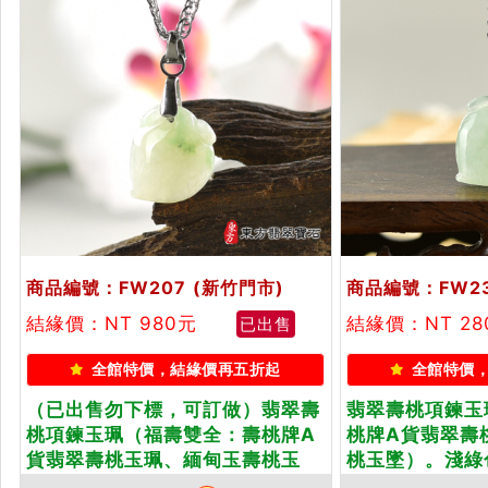
商品編號：FW207
(新竹門市)
商品編號：FW2
結緣價：NT 980元
結緣價：NT 28
已出售
全館特價，結緣價再五折起
全館特價
（已出售勿下標，可訂做）翡翠壽
翡翠壽桃項鍊玉
桃項鍊玉珮（福壽雙全：壽桃牌A
桃牌A貨翡翠壽
貨翡翠壽桃玉珮、緬甸玉壽桃玉
桃玉墜）。淺綠
墜）。淺綠色帶點飄花糯豆種壽
FW239。客