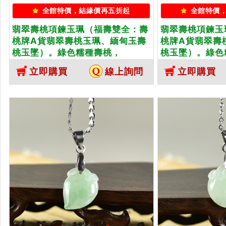
全館特價，結緣價再五折起
全館特價
翡翠壽桃項鍊玉珮（福壽雙全：壽
翡翠壽桃項鍊玉
桃牌A貨翡翠壽桃玉珮、緬甸玉壽
桃牌A貨翡翠壽
桃玉墜）。綠色糯種壽桃，
桃玉墜）。綠色
FW243。客製化訂做各種翡翠壽
FW244。客
立即購買
線上詢問
立即購買
桃吊墜玉珮項鍊。★附A貨翡翠雙
桃吊墜玉珮項鍊
證書
證書