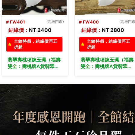
# FW399
(高雄門市)
# FW398
(高雄門市
結緣價：
NT 2200
結緣價：
NT 1980
全館特價，結緣價再五
全館特價，結緣價再五
折起
折起
翡翠壽桃項鍊玉珮（福壽
（已出售勿下標，可訂
雙全：壽桃牌A貨翡翠壽
做）翡翠壽桃項鍊玉珮
桃玉珮、緬甸玉壽桃玉
（福壽雙全：壽桃牌A貨
墜）白色帶點淺紫色冰糯
翡翠壽桃玉珮、緬甸玉壽
種壽桃，FW399。訂做
桃玉墜）白色帶點淺紫色
各種翡翠壽桃吊墜玉珮項
糯種壽桃，FW398。訂
鍊。★附A貨翡翠雙證書
做各種翡翠壽桃吊墜玉珮
項鍊。★附A貨翡翠雙證
書