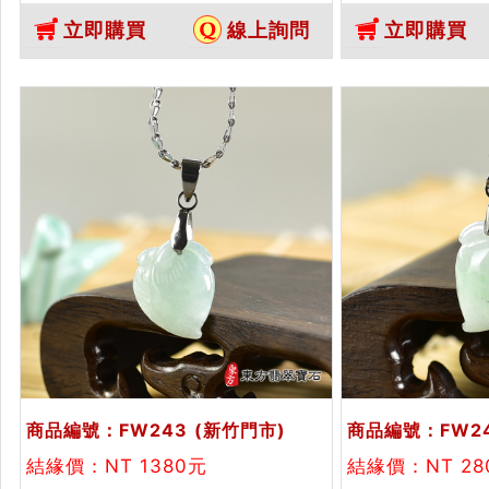
FW237。客製化訂做各種翡翠壽
FW238。客
立即購買
線上詢問
立即購買
桃吊墜玉珮項鍊。★附A貨翡翠雙
桃吊墜玉珮項鍊
證書
證書
商品編號：FW243
(新竹門市)
商品編號：FW2
結緣價：NT 1380元
結緣價：NT 28