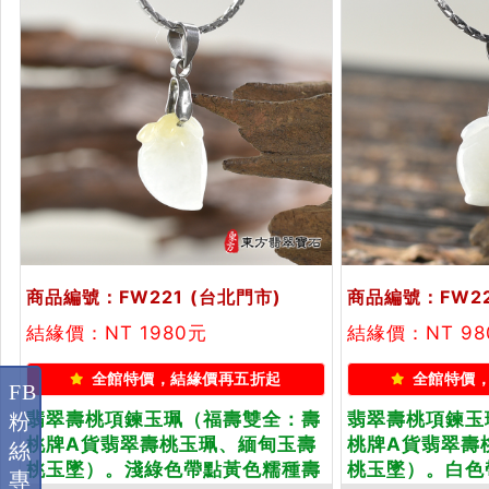
商品編號：FW221
(台北門市)
商品編號：FW2
結緣價：NT 1980元
結緣價：NT 98
全館特價，結緣價再五折起
全館特價
FB
翡翠壽桃項鍊玉珮（福壽雙全：壽
翡翠壽桃項鍊玉
粉
桃牌A貨翡翠壽桃玉珮、緬甸玉壽
桃牌A貨翡翠壽
絲
桃玉墜）。淺綠色帶點黃色糯種壽
桃玉墜）。白色
專