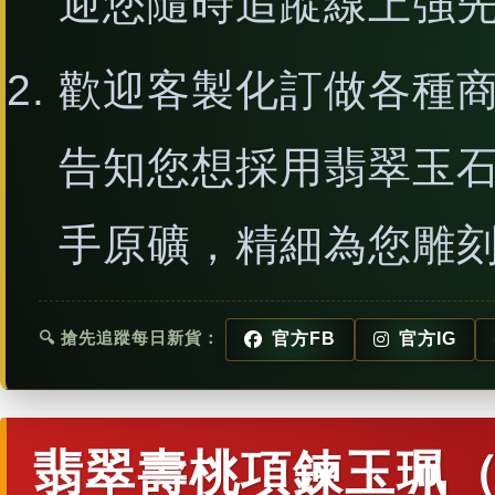
迎您隨時追蹤線上強
歡迎客製化訂做各種
告知您想採用翡翠玉
手原礦，精細為您雕
🔍 搶先追蹤每日新貨：
官方FB
官方IG
翡翠壽桃項鍊玉珮（