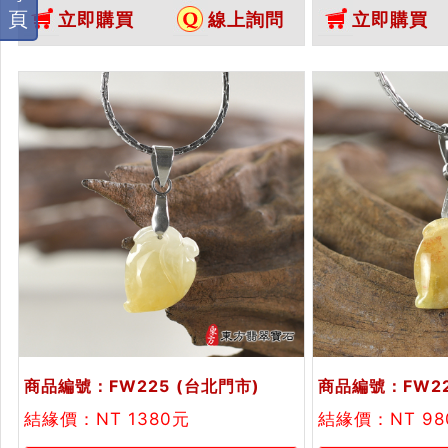
桃，FW221。客製化訂做各種翡翠
桃，FW222
頁
立即購買
線上詢問
立即購買
壽桃吊墜玉珮項鍊。★附A貨翡翠
翠壽桃吊墜玉珮
雙證書
翠雙證書
商品編號：FW225
(台北門市)
商品編號：FW2
結緣價：NT 1380元
結緣價：NT 9