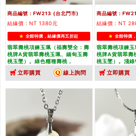
商品編號：FW213
(台北門市)
商品編號：FW2
結緣價：NT 1380元
結緣價：NT 28
全館特價，結緣價再五折起
全館特價
翡翠壽桃項鍊玉珮（福壽雙全：壽
翡翠壽桃項鍊玉
桃牌A貨翡翠壽桃玉珮、緬甸玉壽
桃牌A貨翡翠壽
桃玉墜）。綠色糯種壽桃，
桃玉墜）。淺綠
FW213。客製化訂做各種翡翠壽桃
FW214。客
立即購買
線上詢問
立即購買
吊墜玉珮項鍊。★附A貨翡翠雙證
吊墜玉珮項鍊。
書
書