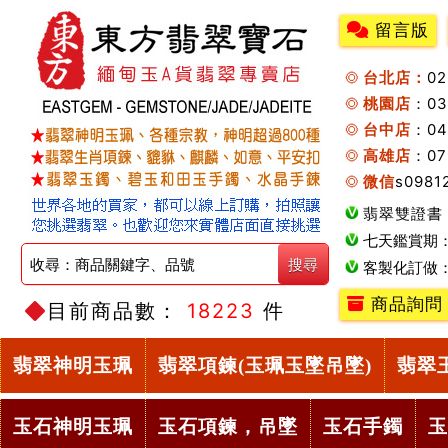
留言版
台北店：
0
桃園店
：0
台中店
：04
高雄店
：07
微信
s0981
翡翠雙證書
七天鑑賞期
客製化訂做
商品詢問
目前商品數：
18223
件
翡翠神明玉珮
翡翠項鍊(玉珮玉墜吊墜)
翡翠
玉石神明玉珮
玉石項鍊，吊墜
玉石手鐲
玉