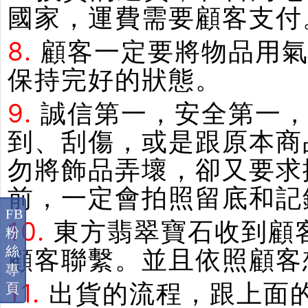
國家，運費需要顧客支付
8.
顧客一定要將物品用
保持完好的狀態。
9.
誠信第一，安全第一
到、刮傷，或是跟原本商
勿將飾品弄壞，卻又要求
前，一定會拍照留底和記
FB
10.
東方翡翠寶石收到顧
粉
絲
顧客聯繫。並且依照顧客
專
11.
出貨的流程，跟上面
頁