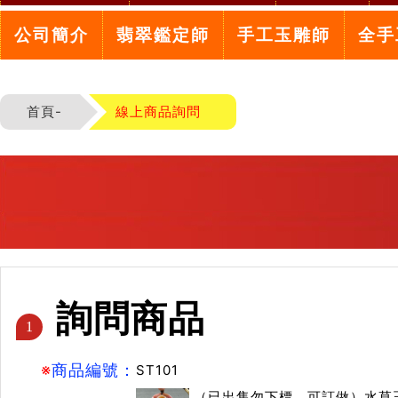
公司簡介
翡翠鑑定師
手工玉雕師
全手
首頁-
線上商品詢問
詢問商品
1
※
商品編號：
ST101
（已出售勿下標，可訂做）水草