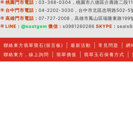
桃園門市電話：
03-368-0304，桃園市八德區介壽路二段11
台中門市電話：
04-2202-3030，台中市北區忠明路502-5
高雄門市電話：
07-727-2008，高雄市鳳山區瑞隆東路199
LINE：
@eastgem
微信：
s0981260266
SKYPE：
seals
聯絡東方翡翠寶石(留言板)
最新活動
常見問題
網
聯絡東方，線上詢問
翡翠價值
翡翠玉石保養方式