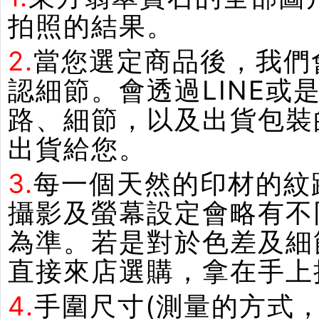
拍照的結果。
2.
當您選定商品後，我們
認細節。會透過LINE或
路、細節，以及出貨包裝
出貨給您。
3.
每一個天然的印材的紋
攝影及螢幕設定會略有不
為準。若是對於色差及細
直接來店選購，拿在手上
4.
手圍尺寸(測量的方式，