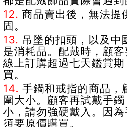
都是配戴飾品實際會遇到
12.
商品賣出後，無法提
固。
13.
吊墜的扣頭，以及中
是消耗品。配戴時，顧客
線上訂購超過七天鑑賞期
買。
14.
手鐲和戒指的商品，
圍大小。顧客再試戴手鐲
小，請勿強硬戴入。因為
須要原價購買。