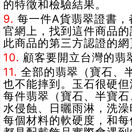
的特徵和檢驗結果。
9.
每一件A貨翡翠證書，
官網上，找到這件商品的
此商品的第三方認證的網
10.
顧客要開立台灣的翡
11.
全部的翡翠（寶石、
也不能摔到。玉石很硬但
每件翡翠（寶石、半寶石
水侵蝕、日曬雨淋，洗澡
每個材料的軟硬度，和每