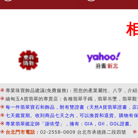
專業珠寶飾品建議(免費服務)：照您的產業屬性、八字，介紹
緬甸玉A貨翡翠的專賣店：各種翡翠手鐲，翡翠吊墜，翡翠觀
每一件翡翠寶石和飾品，附有雙證書（天然A貨翡翠證書，店
七天鑑賞期。收到商品七天之內，可以換貨和退貨。購物有
專業翡翠鑑定師「謝依瑩」，擁有：GIA，GII，GGL證書。
台北門市電話：
02-2558-0609 台北市承德路二段四號