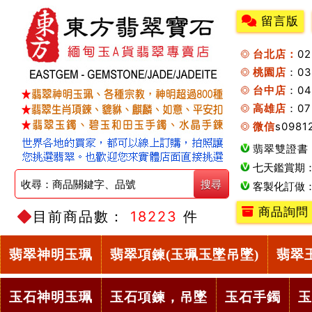
留言版
台北店：
0
桃園店
：0
台中店
：04
高雄店
：07
微信
s0981
翡翠雙證書
七天鑑賞期
客製化訂做
商品詢問
目前商品數：
18223
件
翡翠神明玉珮
翡翠項鍊(玉珮玉墜吊墜)
翡翠
玉石神明玉珮
玉石項鍊，吊墜
玉石手鐲
玉