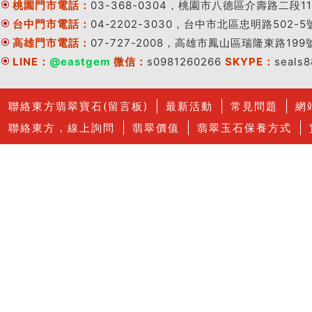
桃園門市電話：
03-368-0304，桃園市八德區介壽路二段11
台中門市電話：
04-2202-3030，台中市北區忠明路502-5
高雄門市電話：
07-727-2008，高雄市鳳山區瑞隆東路199
LINE：
@eastgem
微信：
s0981260266
SKYPE：
seals
聯絡東方翡翠寶石(留言板)
最新活動
常見問題
網
聯絡東方，線上詢問
翡翠價值
翡翠玉石保養方式