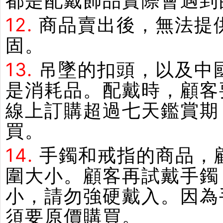
都是配戴飾品實際會遇到
12.
商品賣出後，無法提
固。
13.
吊墜的扣頭，以及中
是消耗品。配戴時，顧客
線上訂購超過七天鑑賞期
買。
14.
手鐲和戒指的商品，
圍大小。顧客再試戴手鐲
小，請勿強硬戴入。因為
須要原價購買。