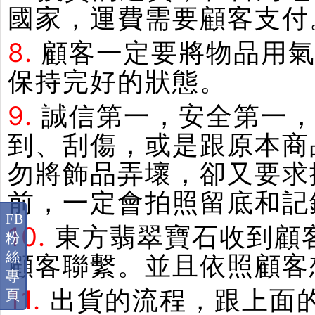
國家，運費需要顧客支付
8.
顧客一定要將物品用
保持完好的狀態。
9.
誠信第一，安全第一
到、刮傷，或是跟原本商
勿將飾品弄壞，卻又要求
前，一定會拍照留底和記
FB
10.
東方翡翠寶石收到顧
粉
絲
顧客聯繫。並且依照顧客
專
11.
出貨的流程，跟上面
頁