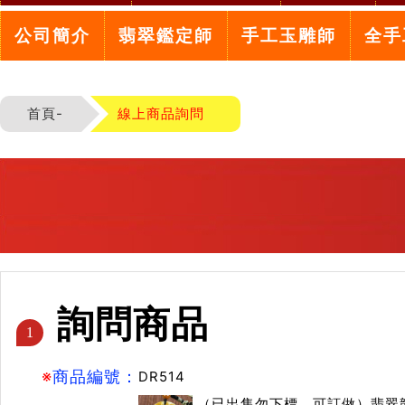
公司簡介
翡翠鑑定師
手工玉雕師
全手
首頁-
線上商品詢問
詢問商品
1
※
商品編號：
DR514
（已出售勿下標，可訂做）翡翠