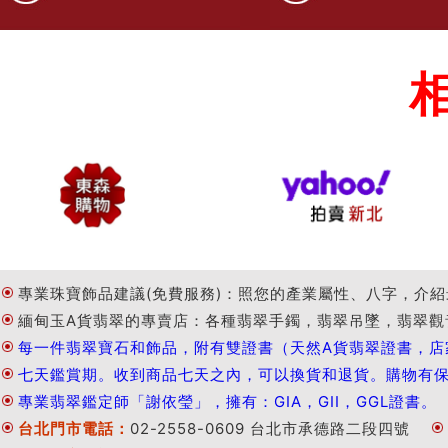
專業珠寶飾品建議(免費服務)：照您的產業屬性、八字，介紹
緬甸玉A貨翡翠的專賣店：各種翡翠手鐲，翡翠吊墜，翡翠觀
每一件翡翠寶石和飾品，附有雙證書（天然A貨翡翠證書，店
七天鑑賞期。收到商品七天之內，可以換貨和退貨。購物有
專業翡翠鑑定師「謝依瑩」，擁有：GIA，GII，GGL證書。
台北門市電話：
02-2558-0609 台北市承德路二段四號