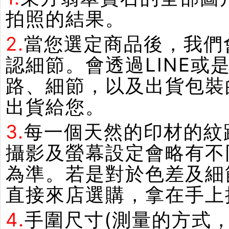
拍照的結果。
2.
當您選定商品後，我們
認細節。會透過LINE或
路、細節，以及出貨包裝
出貨給您。
3.
每一個天然的印材的紋
攝影及螢幕設定會略有不
為準。若是對於色差及細
直接來店選購，拿在手上
4.
手圍尺寸(測量的方式，