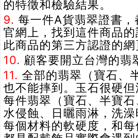
的特徵和檢驗結果。
9.
每一件A貨翡翠證書，
官網上，找到這件商品的
此商品的第三方認證的網
10.
顧客要開立台灣的翡
11.
全部的翡翠（寶石、
也不能摔到。玉石很硬但
每件翡翠（寶石、半寶石
水侵蝕、日曬雨淋，洗澡
每個材料的軟硬度，和每