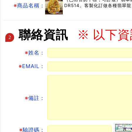
※
商品名稱：
DR514。客製化訂做各種翡翠
聯絡資訊
※ 以下
2
※
姓名：
※
EMAIL：
※
備註：
※
驗證碼：