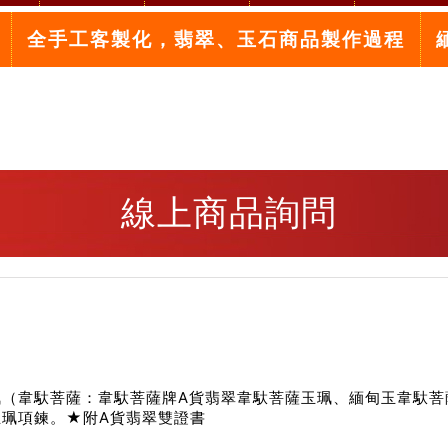
全手工客製化，翡翠、玉石商品製作過程
線上商品詢問
（韋馱菩薩：韋馱菩薩牌A貨翡翠韋馱菩薩玉珮、緬甸玉韋馱菩薩
玉珮項鍊。★附A貨翡翠雙證書