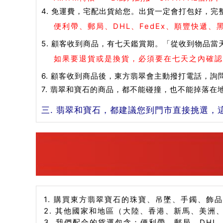
4. 免運費，宅配出貨給您。出貨一定會打包好，完
便利帶、郵局、DHL、FedEx、順豐快遞
5. 顧客收到商品，有七天鑑賞期。「從收到物品當
如果要退貨或是換貨，必須要在七天之內確認
6. 顧客收到商品後，東方翡翠會主動撥打電話，詢
7. 翡翠和寶石的商品，都不能碰撞，也不能掉落
三. 翡翠和寶石，都建議您到門市直接挑選，
1. 購買東方翡翠寶石的珠寶、吊墜、手鐲、飾
2. 其他國家和地區（大陸、香港、新馬、美洲
3. 我們配合的貨運包含：便利帶、郵局、DHL