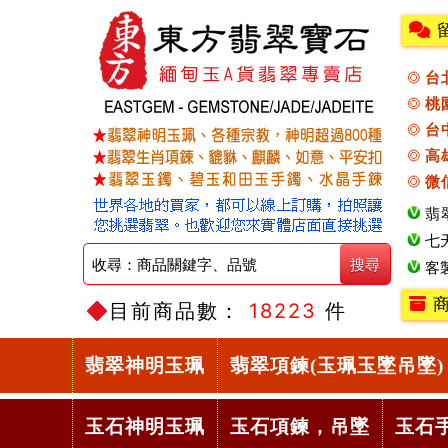
台
桃
台
高
微
翡
七
客
商
目前商品數：
18223
件
翡翠神明玉珮
翡翠項鍊(玉珮玉墜吊墜)
玉石神明玉珮
玉石項鍊，吊墜
玉石