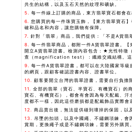
共生的結構，以及玉石天然的紋理和礦缺。
5.
每一件線上訂購的商品，東方翡翠寶石都會在
6.
您購買的每一件珠寶玉飾，【東方翡翠寶石】
確和品名和內容，讓您購物有保障。
7.
針對「翡翠」商品，我們提供：「不是A貨翡
8.
每一件翡翠商品，都附一件A貨翡翠證書。【
開立A貨翡翠證書。檢測內容包含：★光性特徵（Opti
查（magnification test）：纖維交織
9.
每一件A貨翡翠證書，都可以在大陸國家等級
的網頁，跟顧客確認證書內容、證書單位。
10.
顧客要開立台灣的翡翠證書，需要自行負擔
11.
全部的翡翠（寶石、半寶石、有機寶石）的
寶石、有機寶石），都會有會因為每天配戴、汗
度都不一樣，因此這些磨損都是配戴飾品實際會
12.
商品賣出後，無法提供碰到壞掉的保固，以
13.
吊墜的扣頭，以及中國繩、不鏽鋼項鍊，會
賞期，更換繩子或是不鏽鋼項鍊，需要另外購買