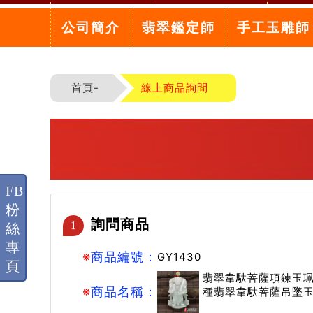
公司簡介
翡翠鑑定師
手工玉雕師
首頁-
線上商品詢問
FB
粉
詢問商品
1
絲
專
※
商品編號：
GY1430
頁
翡翠韋馱菩薩項鍊玉珮
※
商品名稱：
種翡翠韋馱菩薩吊墜