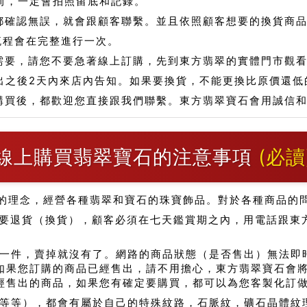
前，一定會拍照留底和記錄。
都確認無誤，就會跟顧客聯繫。並且依照顧客想要的換貨商
流程會在完整進行一次。
需要，請您不要急著線上訂購，先到東方翡翠的實體門市觀
出之後2天內來店內告知。如果要換貨，不能更換比原價還低
購買後，都歡迎您直接跟我們聯繫。東方翡翠寶石會用誠信
線上購買翡翠寶石的注意事項
(必讀
的理念，經營各種翡翠和寶石的珠寶飾品。對於各種商品的
要退貨（換貨），顧客必須在七天鑑賞期之內，用電話跟東
一件，賣掉就沒有了。網路的商品狀態（是否售出）無法即
如果您訂購的商品已經售出，請不用擔心，東方翡翠寶石會
經售出的商品，如果您有確定要購買，都可以為您客製化訂
..等等），都會有屬於自己的特殊紋路，石脈紋，礦石晶體