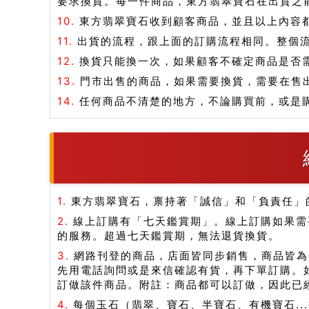
要求換貨。每一件商品，東方翡翠寶石在出貨之
10.
東方翡翠寶石收到顧客商品，並且以上內容
11.
出貨的流程，跟上面的訂購流程相同。整個
12.
換貨只能換一次，如果顧客不確定商品是否
13.
門市出售的商品，如果需要換貨，需要在售
14.
任何商品不清楚的地方，不論購買前，或是
1.
東方翡翠寶石，禀持著「誠信」和「負責任」
2.
線上訂購有「七天鑑賞期」。線上訂購如果需
的服務。超過七天鑑賞期，無法退貨換貨。
3.
網路刊登的商品，店面皆同步銷售，商品皆為
先用電話詢問或是來信確認有貨，再下單訂購。
訂做該件商品。附註：商品都可以訂做，因此已
4.
每個玉石（翡翠、寶石、半寶石、有機寶石.