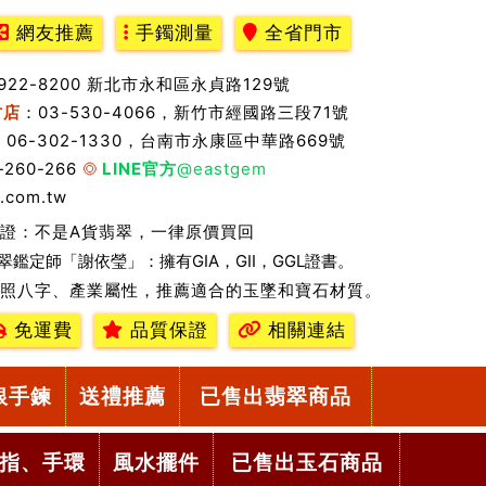
網友推薦
手鐲測量
全省門市
2922-8200 新北市永和區永貞路129號
竹店
：03-530-4066，新竹市經國路三段71號
：06-302-1330，台南市永康區中華路669號
-260-266
LINE官方
@eastgem
.com.tw
證：不是A貨翡翠，一律原價買回
翠鑑定師「謝依瑩」：擁有GIA，GII，GGL證書。
照八字、產業屬性，推薦適合的玉墜和寶石材質。
免運費
品質保證
相關連結
銀手鍊
送禮推薦
已售出翡翠商品
指、手環
風水擺件
已售出玉石商品