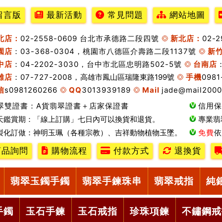
留言版
最新活動
常見問題
網站地圖
北店：
02-2558-0609 台北市承德路二段四號
新北店：
02-
園店
：03-368-0304，桃園市八德區介壽路二段1137號
新
中店
：04-2202-3030，台中市北區忠明路502-5號
台南店
雄店
：07-727-2008，
高雄市鳳山區瑞隆東路199號
手機
0981
信
s0981260266
QQ
3013939189
Mail
jade@mail2000
翠雙證書：A貨翡翠證書＋店家保證書
信用保
天鑑賞期：「線上訂購」七日內可以換貨和退貨。
專業翡
製化訂做：神明玉珮（各種宗教）、吉祥動物植物玉墜。
免費
依
品詢問
購物流程
付款方式
退換貨
翡翠玉鐲手鐲
翡翠手鍊珠串
翡翠戒指
純
手鐲
玉石手鍊
玉石戒指
珍珠項鍊
不鏽鋼戒