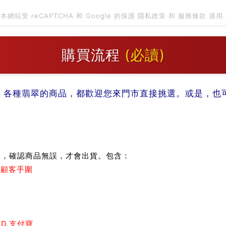
本網站受 reCAPTCHA 和 Google 的保護
隱私政策
和
服務條款
適用.
購買流程
(必讀)
。各種翡翠的商品，都歡迎您來門市直接挑選。或是，也可以
：
您，確認商品無誤，才會出貨。包含：
測顧客手圍
 D.支付寶