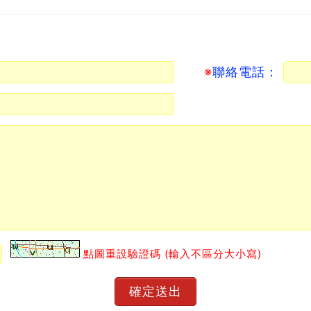
※
聯絡電話：
點圖重設驗證碼 (輸入不區分大小寫)