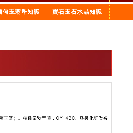
緬甸玉翡翠知識
寶石玉石水晶知識
玉墜）。糯種韋馱菩薩，GY1430。客製化訂做各