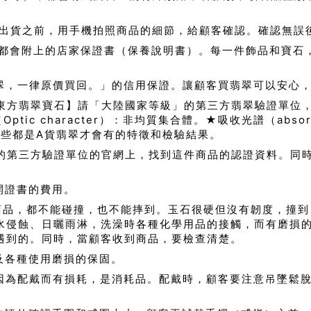
出貨之前，用手機拍照商品的細節，給顧客確認。確認無誤
都會附上的店家保證書（保養說明書）。每一件飾品和寶石
翠，一律原價買回。」的信用保證。讓顧客買翡翠可以安心
東方翡翠寶石】請「大陸國家等級」的第三方翡翠驗證單位
c character）：非均質集合體。★吸收光譜（absorp
結構。這些都是A貨翡翠才會有的特徵和檢驗結果。
的第三方驗證單位的官網上，找到這件商品的認證資料。同
開證書的費用。
商品，都不能碰撞，也不能摔到。玉石很硬但沒有韌度，撞到
水侵蝕、日曬雨淋，洗澡時各種化學用品的接觸，而有磨損
遇到的。同時，當顧客收到商品，要檢查清楚。
及各種使用磨損的保固。
因為配戴而有損耗，是消耗品。配戴時，顧客要注意吊墜鬆脫
。