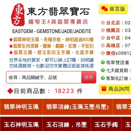
留言版
台北店：
0
桃園店
：0
台中店
：04
高雄店
：07
微信
s0981
翡翠雙證書
七天鑑賞期
客製化訂做
商品詢問
目前商品數：
18223
件
翡翠神明玉珮
翡翠項鍊(玉珮玉墜吊墜)
翡翠
玉石神明玉珮
玉石項鍊，吊墜
玉石手鐲
玉