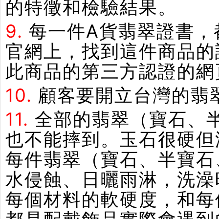
的特徵和檢驗結果。
9.
每一件A貨翡翠證書，
官網上，找到這件商品的
此商品的第三方認證的網
10.
顧客要開立台灣的翡
11.
全部的翡翠（寶石、
也不能摔到。玉石很硬但
每件翡翠（寶石、半寶石
水侵蝕、日曬雨淋，洗澡
每個材料的軟硬度，和每