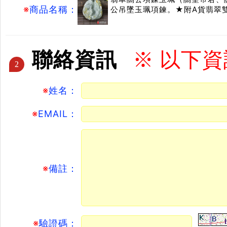
※
商品名稱：
公吊墜玉珮項鍊。★附A貨翡翠
聯絡資訊
※ 以下
2
※
姓名：
※
EMAIL：
※
備註：
※
驗證碼：