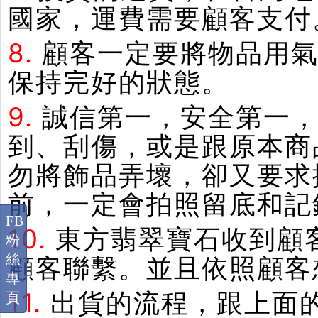
國家，運費需要顧客支付
8.
顧客一定要將物品用
保持完好的狀態。
9.
誠信第一，安全第一
到、刮傷，或是跟原本商
勿將飾品弄壞，卻又要求
前，一定會拍照留底和記
FB
10.
東方翡翠寶石收到顧
粉
絲
顧客聯繫。並且依照顧客
專
11.
出貨的流程，跟上面
頁