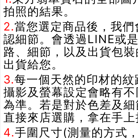
拍照的結果。
2.
當您選定商品後，我們
認細節。會透過LINE或
路、細節，以及出貨包裝
出貨給您。
3.
每一個天然的印材的紋
攝影及螢幕設定會略有不
為準。若是對於色差及細
直接來店選購，拿在手上
4.
手圍尺寸(測量的方式，