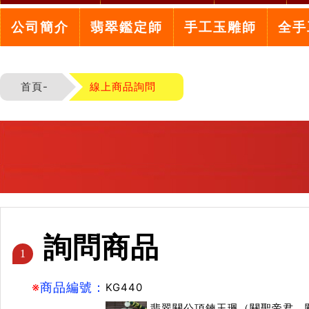
公司簡介
翡翠鑑定師
手工玉雕師
全手
首頁-
線上商品詢問
詢問商品
1
※
商品編號：
KG440
翡翠關公項鍊玉珮（關聖帝君、