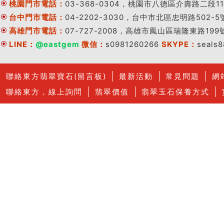
桃園門市電話：
03-368-0304，桃園市八德區介壽路二段11
台中門市電話：
04-2202-3030，台中市北區忠明路502-5
高雄門市電話：
07-727-2008，高雄市鳳山區瑞隆東路199
LINE：
@eastgem
微信：
s0981260266
SKYPE：
seals
聯絡東方翡翠寶石(留言板)
最新活動
常見問題
網
聯絡東方，線上詢問
翡翠價值
翡翠玉石保養方式