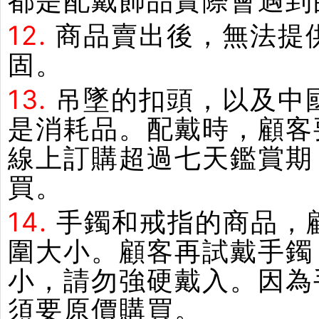
都是配戴飾品實際會遇到
12.
商品賣出後，無法提
固。
13.
吊墜的扣頭，以及中
是消耗品。配戴時，顧客
線上訂購超過七天鑑賞期
買。
14.
手鐲和戒指的商品，
圍大小。顧客再試戴手鐲
小，請勿強硬戴入。因為
須要原價購買。