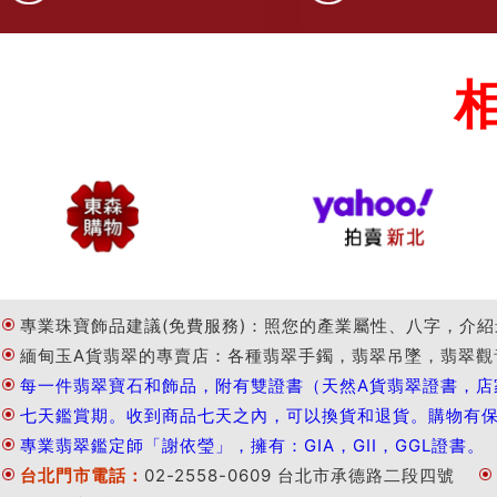
專業珠寶飾品建議(免費服務)：照您的產業屬性、八字，介紹
緬甸玉A貨翡翠的專賣店：各種翡翠手鐲，翡翠吊墜，翡翠觀
每一件翡翠寶石和飾品，附有雙證書（天然A貨翡翠證書，店
七天鑑賞期。收到商品七天之內，可以換貨和退貨。購物有
專業翡翠鑑定師「謝依瑩」，擁有：GIA，GII，GGL證書。
台北門市電話：
02-2558-0609 台北市承德路二段四號