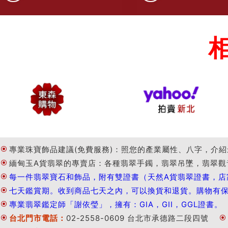
專業珠寶飾品建議(免費服務)：照您的產業屬性、八字，介紹
緬甸玉A貨翡翠的專賣店：各種翡翠手鐲，翡翠吊墜，翡翠觀
每一件翡翠寶石和飾品，附有雙證書（天然A貨翡翠證書，店
七天鑑賞期。收到商品七天之內，可以換貨和退貨。購物有
專業翡翠鑑定師「謝依瑩」，擁有：GIA，GII，GGL證書。
台北門市電話：
02-2558-0609 台北市承德路二段四號