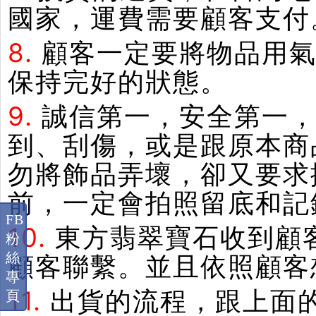
國家，運費需要顧客支付
8.
顧客一定要將物品用
保持完好的狀態。
9.
誠信第一，安全第一
到、刮傷，或是跟原本商
勿將飾品弄壞，卻又要求
前，一定會拍照留底和記
FB
10.
東方翡翠寶石收到顧
粉
絲
顧客聯繫。並且依照顧客
專
11.
出貨的流程，跟上面
頁