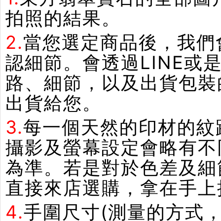
拍照的結果。
2.
當您選定商品後，我們
認細節。會透過LINE或
路、細節，以及出貨包裝
出貨給您。
3.
每一個天然的印材的紋
攝影及螢幕設定會略有不
為準。若是對於色差及細
直接來店選購，拿在手上
4.
手圍尺寸(測量的方式，