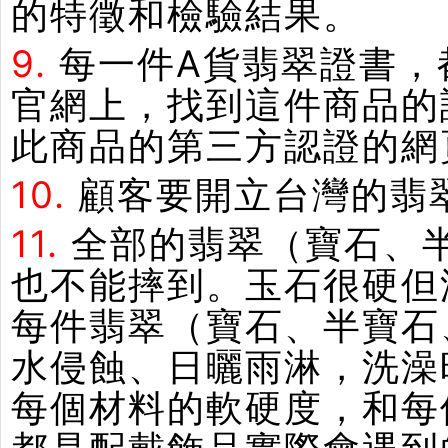
的特徵和檢驗結果。
9.
每一件A貨翡翠證書，
官網上，找到這件商品的
此商品的第三方認證的網
10.
顧客要開立台灣的翡
11.
全部的翡翠（寶石、
也不能摔到。玉石很硬但
每件翡翠（寶石、半寶石
水侵蝕、日曬雨淋，洗澡
每個材料的軟硬度，和每