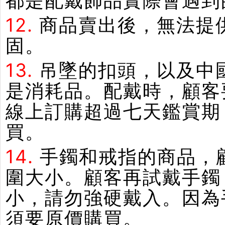
都是配戴飾品實際會遇到
12.
商品賣出後，無法提
固。
13.
吊墜的扣頭，以及中
是消耗品。配戴時，顧客
線上訂購超過七天鑑賞期
買。
14.
手鐲和戒指的商品，
圍大小。顧客再試戴手鐲
小，請勿強硬戴入。因為
須要原價購買。