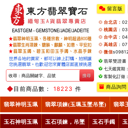
留言版
台北店：
0
桃園店
：0
台中店
：04
高雄店
：07
微信
s0981
翡翠雙證書
七天鑑賞期
客製化訂做
商品詢問
目前商品數：
18223
件
翡翠神明玉珮
翡翠項鍊(玉珮玉墜吊墜)
翡翠
玉石神明玉珮
玉石項鍊，吊墜
玉石手鐲
玉