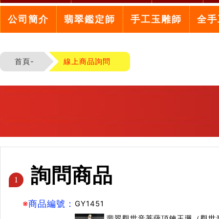
公司簡介
翡翠鑑定師
手工玉雕師
全手
首頁-
線上商品詢問
詢問商品
1
※
商品編號：
GY1451
翡翠觀世音菩薩項鍊玉珮（觀世