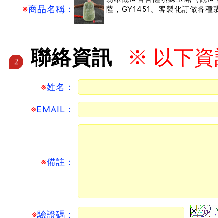
※
商品名稱：
薩，GY1451。客製化訂做各
聯絡資訊
※ 以下
2
※
姓名：
※
EMAIL：
※
備註：
※
驗證碼：