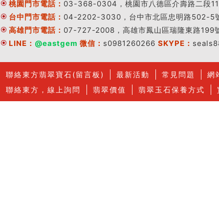
桃園門市電話：
03-368-0304，桃園市八德區介壽路二段11
台中門市電話：
04-2202-3030，台中市北區忠明路502-5
高雄門市電話：
07-727-2008，高雄市鳳山區瑞隆東路199
LINE：
@eastgem
微信：
s0981260266
SKYPE：
seals
聯絡東方翡翠寶石(留言板)
最新活動
常見問題
網
聯絡東方，線上詢問
翡翠價值
翡翠玉石保養方式