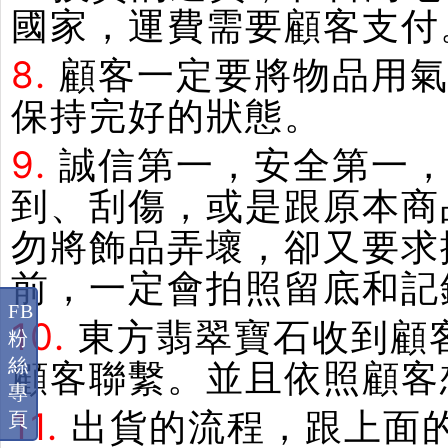
國家，運費需要顧客支付
8.
顧客一定要將物品用
保持完好的狀態。
9.
誠信第一，安全第一
到、刮傷，或是跟原本商
勿將飾品弄壞，卻又要求
前，一定會拍照留底和記
FB
10.
東方翡翠寶石收到顧
粉
絲
顧客聯繫。並且依照顧客
專
11.
出貨的流程，跟上面
頁