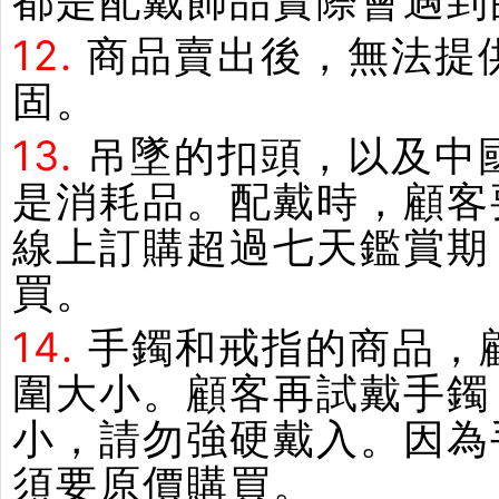
都是配戴飾品實際會遇到
12.
商品賣出後，無法提
固。
13.
吊墜的扣頭，以及中
是消耗品。配戴時，顧客
線上訂購超過七天鑑賞期
買。
14.
手鐲和戒指的商品，
圍大小。顧客再試戴手鐲
小，請勿強硬戴入。因為
須要原價購買。