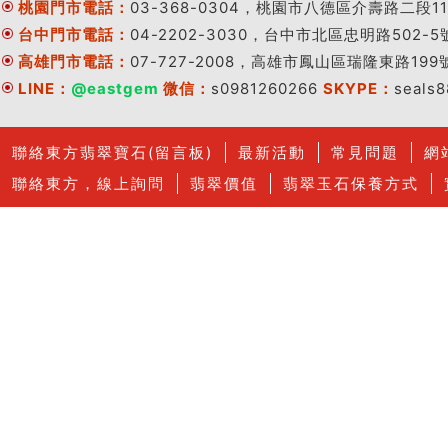
桃園門市電話：
03-368-0304，桃園市八德區介壽路二段11
台中門市電話：
04-2202-3030，台中市北區忠明路502-5
高雄門市電話：
07-727-2008，高雄市鳳山區瑞隆東路199
LINE：
@eastgem
微信：
s0981260266
SKYPE：
seals
聯絡東方翡翠寶石(留言板)
最新活動
常見問題
網
聯絡東方，線上詢問
翡翠價值
翡翠玉石保養方式