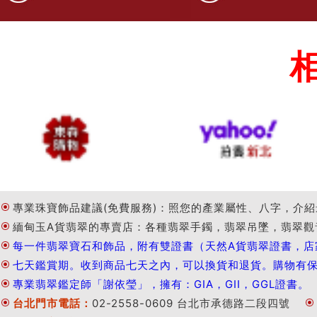
專業珠寶飾品建議(免費服務)：照您的產業屬性、八字，介紹
緬甸玉A貨翡翠的專賣店：各種翡翠手鐲，翡翠吊墜，翡翠觀
每一件翡翠寶石和飾品，附有雙證書（天然A貨翡翠證書，店
七天鑑賞期。收到商品七天之內，可以換貨和退貨。購物有
專業翡翠鑑定師「謝依瑩」，擁有：GIA，GII，GGL證書。
台北門市電話：
02-2558-0609 台北市承德路二段四號