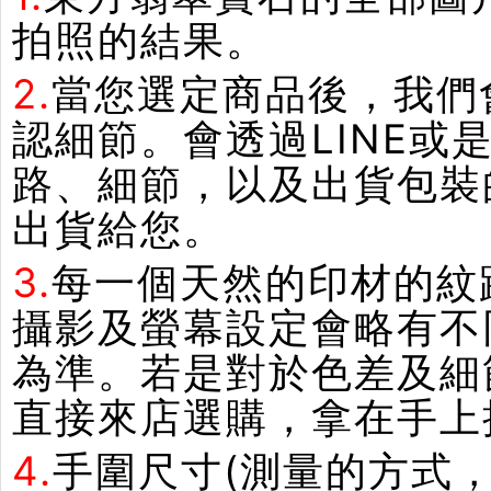
拍照的結果。
2.
當您選定商品後，我們
認細節。會透過LINE或
路、細節，以及出貨包裝
出貨給您。
3.
每一個天然的印材的紋
攝影及螢幕設定會略有不
為準。若是對於色差及細
直接來店選購，拿在手上
4.
手圍尺寸(測量的方式，