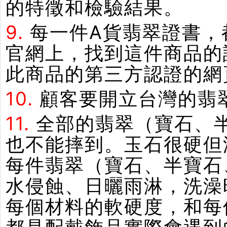
的特徵和檢驗結果。
9.
每一件A貨翡翠證書，
官網上，找到這件商品的
此商品的第三方認證的網
10.
顧客要開立台灣的翡
11.
全部的翡翠（寶石、
也不能摔到。玉石很硬但
每件翡翠（寶石、半寶石
水侵蝕、日曬雨淋，洗澡
每個材料的軟硬度，和每