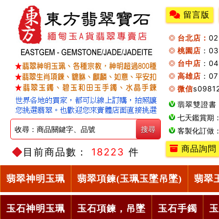
留言版
台北店：
0
桃園店
：0
台中店
：04
高雄店
：07
微信
s0981
翡翠雙證書
七天鑑賞期
客製化訂做
商品詢問
目前商品數：
18223
件
翡翠神明玉珮
翡翠項鍊(玉珮玉墜吊墜)
翡翠
玉石神明玉珮
玉石項鍊，吊墜
玉石手鐲
玉