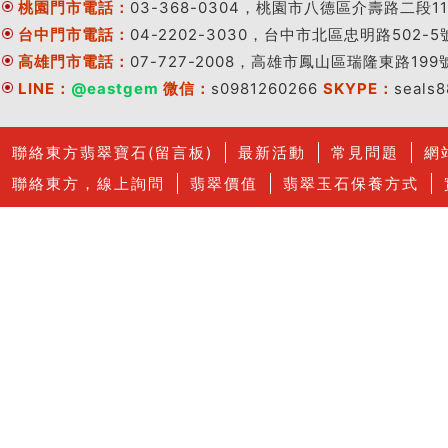
桃園門市電話：
03-368-0304，桃園市八德區介壽路二段11
台中門市電話：
04-2202-3030，台中市北區忠明路502-5
高雄門市電話：
07-727-2008，高雄市鳳山區瑞隆東路199
LINE：
@eastgem
微信：
s0981260266
SKYPE：
seals
聯絡東方翡翠寶石(留言板)
最新活動
常見問題
網
聯絡東方，線上詢問
翡翠價值
翡翠玉石保養方式