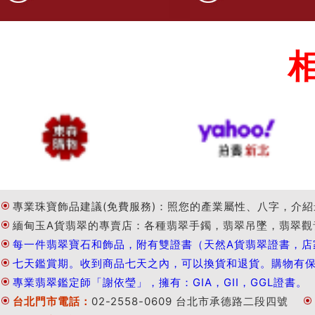
專業珠寶飾品建議(免費服務)：照您的產業屬性、八字，介紹
緬甸玉A貨翡翠的專賣店：各種翡翠手鐲，翡翠吊墜，翡翠觀
每一件翡翠寶石和飾品，附有雙證書（天然A貨翡翠證書，店
七天鑑賞期。收到商品七天之內，可以換貨和退貨。購物有
專業翡翠鑑定師「謝依瑩」，擁有：GIA，GII，GGL證書。
台北門市電話：
02-2558-0609 台北市承德路二段四號