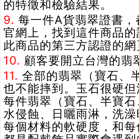
的特徵和檢驗結果。
9.
每一件A貨翡翠證書，
官網上，找到這件商品的
此商品的第三方認證的網
10.
顧客要開立台灣的翡
11.
全部的翡翠（寶石、
也不能摔到。玉石很硬但
每件翡翠（寶石、半寶石
水侵蝕、日曬雨淋，洗澡
每個材料的軟硬度，和每