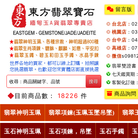
留言版
台北店：
0
桃園店
：0
台中店
：04
高雄店
：07
微信
s0981
翡翠雙證書
七天鑑賞期
客製化訂做
商品詢問
目前商品數：
18226
件
翡翠神明玉珮
翡翠項鍊(玉珮玉墜吊墜)
翡翠
玉石神明玉珮
玉石項鍊，吊墜
玉石手鐲
玉