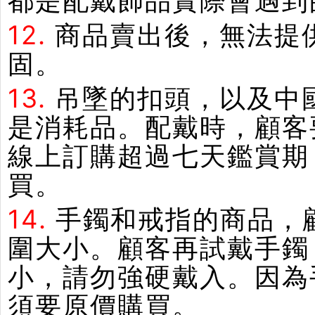
都是配戴飾品實際會遇到
12.
商品賣出後，無法提
固。
13.
吊墜的扣頭，以及中
是消耗品。配戴時，顧客
線上訂購超過七天鑑賞期
買。
14.
手鐲和戒指的商品，
圍大小。顧客再試戴手鐲
小，請勿強硬戴入。因為
須要原價購買。