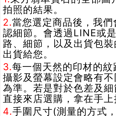
拍照的結果。
2.
當您選定商品後，我們
認細節。會透過LINE或
路、細節，以及出貨包裝
出貨給您。
3.
每一個天然的印材的紋
攝影及螢幕設定會略有不
為準。若是對於色差及細
直接來店選購，拿在手上
4.
手圍尺寸(測量的方式，