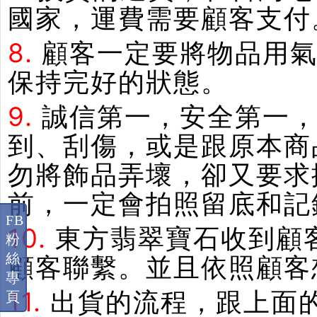
國家，運費需要顧客支付
8.
顧客一定要將物品用
保持完好的狀態。
9.
誠信第一，安全第一
到、刮傷，或是跟原本商
勿將飾品弄壞，卻又要求
前，一定會拍照留底和記
FB
10.
東方翡翠寶石收到顧
粉
絲
顧客聯繫。並且依照顧客
專
11.
出貨的流程，跟上面
頁