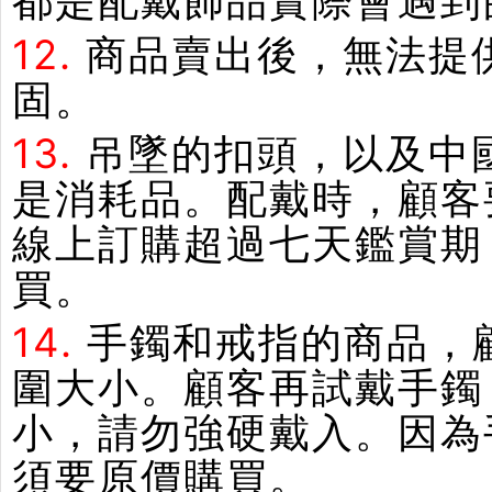
都是配戴飾品實際會遇到
12.
商品賣出後，無法提
固。
13.
吊墜的扣頭，以及中
是消耗品。配戴時，顧客
線上訂購超過七天鑑賞期
買。
14.
手鐲和戒指的商品，
圍大小。顧客再試戴手鐲
小，請勿強硬戴入。因為
須要原價購買。