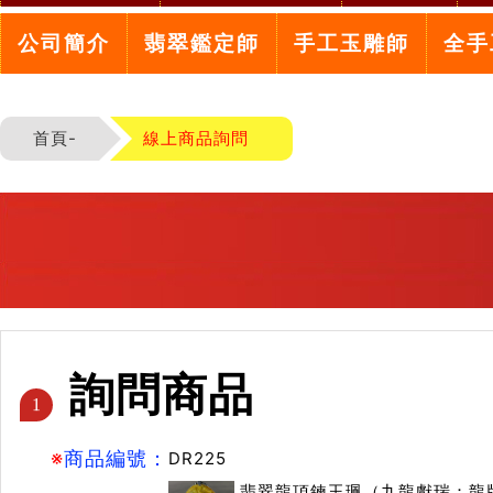
公司簡介
翡翠鑑定師
手工玉雕師
全手
首頁-
線上商品詢問
詢問商品
1
※
商品編號：
DR225
翡翠龍項鍊玉珮（九龍獻瑞：龍