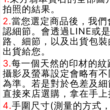
拍照的結果。
2.
當您選定商品後，我們
認細節。會透過LINE或
路、細節，以及出貨包裝
出貨給您。
3.
每一個天然的印材的紋
攝影及螢幕設定會略有不
為準。若是對於色差及細
直接來店選購，拿在手上
4.
手圍尺寸(測量的方式，