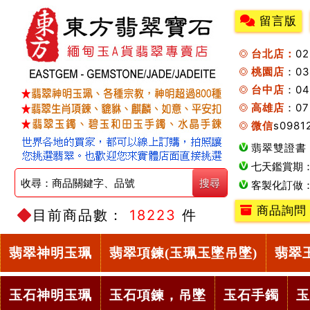
留言版
台北店：
0
桃園店
：0
台中店
：04
高雄店
：07
微信
s0981
翡翠雙證書
七天鑑賞期
客製化訂做
商品詢問
目前商品數：
18223
件
翡翠神明玉珮
翡翠項鍊(玉珮玉墜吊墜)
翡翠
玉石神明玉珮
玉石項鍊，吊墜
玉石手鐲
玉