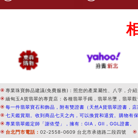
專業珠寶飾品建議(免費服務)：照您的產業屬性、八字，介紹
緬甸玉A貨翡翠的專賣店：各種翡翠手鐲，翡翠吊墜，翡翠觀
每一件翡翠寶石和飾品，附有雙證書（天然A貨翡翠證書，店
七天鑑賞期。收到商品七天之內，可以換貨和退貨。購物有
專業翡翠鑑定師「謝依瑩」，擁有：GIA，GII，GGL證書。
台北門市電話：
02-2558-0609 台北市承德路二段四號