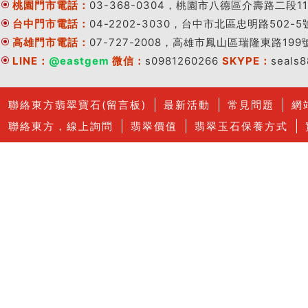
桃園門市電話：
03-368-0304，桃園市八德區介壽路二段11
台中門市電話：
04-2202-3030，台中市北區忠明路502-5
高雄門市電話：
07-727-2008，高雄市鳳山區瑞隆東路199
LINE：
@eastgem
微信：
s0981260266
SKYPE：
seals
聯絡東方翡翠寶石(留言板)
最新活動
常見問題
網
聯絡東方，線上詢問
翡翠價值
翡翠玉石保養方式