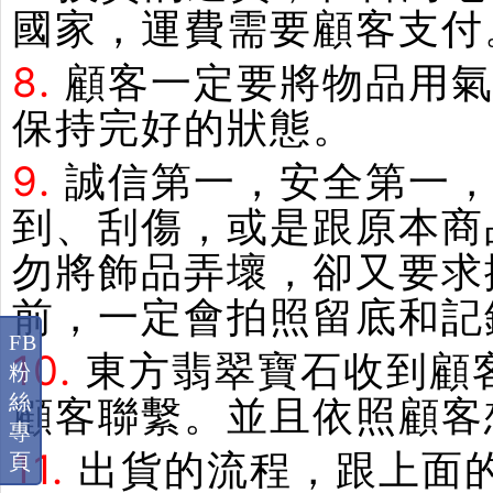
國家，運費需要顧客支付
8.
顧客一定要將物品用
保持完好的狀態。
9.
誠信第一，安全第一
到、刮傷，或是跟原本商
勿將飾品弄壞，卻又要求
前，一定會拍照留底和記
FB
10.
東方翡翠寶石收到顧
粉
絲
顧客聯繫。並且依照顧客
專
11.
出貨的流程，跟上面
頁