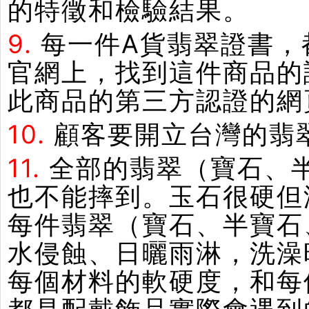
的特徵和檢驗結果。
9.
每一件A貨翡翠證書，
官網上，找到這件商品的
此商品的第三方認證的網
10.
顧客要開立台灣的翡
11.
全部的翡翠（寶石、
也不能摔到。玉石很硬但
每件翡翠（寶石、半寶石
水侵蝕、日曬雨淋，洗澡
每個材料的軟硬度，和每