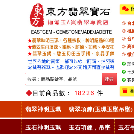
台
桃
台
高
微
翡
七
客
商
目前商品數：
18226
件
翡翠神明玉珮
翡翠項鍊(玉珮玉墜吊墜)
玉石神明玉珮
玉石項鍊，吊墜
玉石