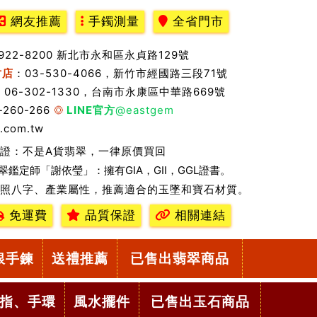
網友推薦
手鐲測量
全省門市
2922-8200 新北市永和區永貞路129號
竹店
：03-530-4066，新竹市經國路三段71號
：06-302-1330，台南市永康區中華路669號
-260-266
LINE官方
@eastgem
.com.tw
證：不是A貨翡翠，一律原價買回
翠鑑定師「謝依瑩」：擁有GIA，GII，GGL證書。
照八字、產業屬性，推薦適合的玉墜和寶石材質。
免運費
品質保證
相關連結
銀手鍊
送禮推薦
已售出翡翠商品
指、手環
風水擺件
已售出玉石商品