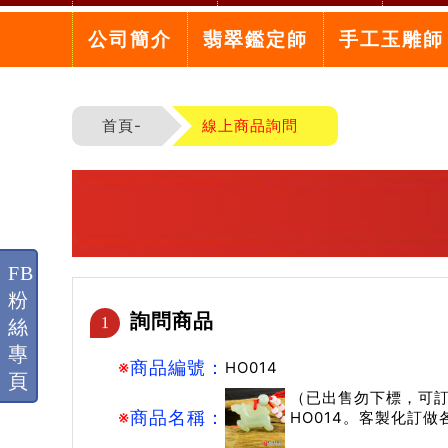
公司簡介
翡翠鑑定師
手工玉雕師
首頁-
線上商品詢問
FB
粉
詢問商品
1
絲
專
※
商品編號：
HO014
頁
（已出售勿下標，可
※
商品名稱：
HO014。客製化訂