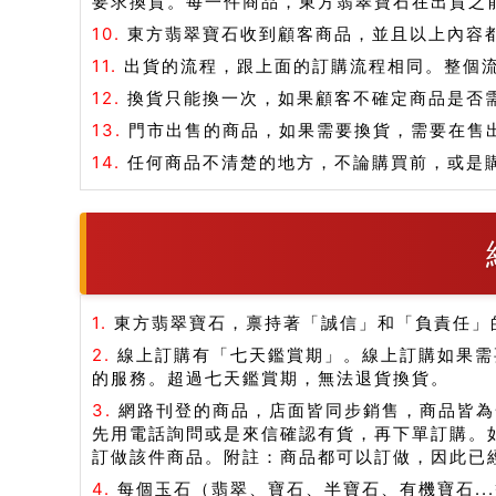
要求換貨。每一件商品，東方翡翠寶石在出貨之
10.
東方翡翠寶石收到顧客商品，並且以上內容
11.
出貨的流程，跟上面的訂購流程相同。整個
12.
換貨只能換一次，如果顧客不確定商品是否
13.
門市出售的商品，如果需要換貨，需要在售
14.
任何商品不清楚的地方，不論購買前，或是
1.
東方翡翠寶石，禀持著「誠信」和「負責任」
2.
線上訂購有「七天鑑賞期」。線上訂購如果需
的服務。超過七天鑑賞期，無法退貨換貨。
3.
網路刊登的商品，店面皆同步銷售，商品皆為
先用電話詢問或是來信確認有貨，再下單訂購。
訂做該件商品。附註：商品都可以訂做，因此已
4.
每個玉石（翡翠、寶石、半寶石、有機寶石.