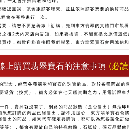
前，一定會拍照留底和記錄。
都確認無誤，就會跟顧客聯繫。並且依照顧客想要的換貨商
流程會在完整進行一次。
需要，請您不要急著線上訂購，先到東方翡翠的實體門市觀
出之後2天內來店內告知。如果要換貨，不能更換比原價還低
購買後，都歡迎您直接跟我們聯繫。東方翡翠寶石會用誠信
線上購買翡翠寶石的注意事項
(必讀
的理念，經營各種翡翠和寶石的珠寶飾品。對於各種商品的
要退貨（換貨），顧客必須在七天鑑賞期之內，用電話跟東
一件，賣掉就沒有了。網路的商品狀態（是否售出）無法即
如果您訂購的商品已經售出，請不用擔心，東方翡翠寶石會
經售出的商品，如果您有確定要購買，都可以為您客製化訂
..等等），都會有屬於自己的特殊紋路，石脈紋，礦石晶體