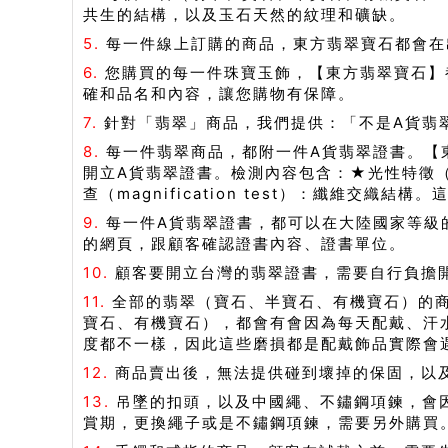
共生的結構，以及玉石天然的紋理和礦缺。
5.
每一件線上訂購的商品，東方翡翠寶石都會在
6.
您購買的每一件珠寶玉飾，【東方翡翠寶石】
確和品名和內容，讓您購物有保障。
7.
針對「翡翠」商品，我們提供：「不是A貨翡
8.
每一件翡翠商品，都附一件A貨翡翠證書。【
開立A貨翡翠證書。檢測內容包含：★光性特徵（Opti
查（magnification test）：纖維交織
9.
每一件A貨翡翠證書，都可以在大陸國家等級
的網頁，跟顧客確認證書內容、證書單位。
10.
顧客要開立台灣的翡翠證書，需要自行負擔
11.
全部的翡翠（寶石、半寶石、有機寶石）的
寶石、有機寶石），都會有會因為每天配戴、汗
度都不一樣，因此這些磨損都是配戴飾品實際會
12.
商品賣出後，無法提供碰到壞掉的保固，以
13.
吊墜的扣頭，以及中國繩、不鏽鋼項鍊，會
賞期，更換繩子或是不鏽鋼項鍊，需要另外購買