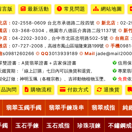
留言版
最新活動
常見問題
網站地圖
北店：
02-2558-0609 台北市承德路二段四號
新北店：
02-
園店
：03-368-0304，桃園市八德區介壽路二段1137號
新
中店
：04-2202-3030，台中市北區忠明路502-5號
台南店
雄店
：07-727-2008，
高雄市鳳山區瑞隆東路199號
手機
0981
信
s0981260266
QQ
3013939189
Mail
jade@mail2000
翠雙證書：A貨翡翠證書＋店家保證書
信用保
天鑑賞期：「線上訂購」七日內可以換貨和退貨。
專業翡
製化訂做：神明玉珮（各種宗教）、吉祥動物植物玉墜。
免費
依
品詢問
購物流程
付款方式
退換貨
翡翠玉鐲手鐲
翡翠手鍊珠串
翡翠戒指
純
手鐲
玉石手鍊
玉石戒指
珍珠項鍊
不鏽鋼戒