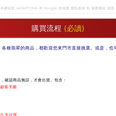
本網站受 reCAPTCHA 和 Google 的保護
隱私政策
和
服務條款
適用.
購買流程
(必讀)
。各種翡翠的商品，都歡迎您來門市直接挑選。或是，也可以
：
您，確認商品無誤，才會出貨。包含：
測顧客手圍
 D.支付寶