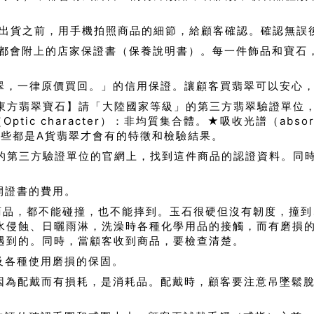
出貨之前，用手機拍照商品的細節，給顧客確認。確認無誤
都會附上的店家保證書（保養說明書）。每一件飾品和寶石
翠，一律原價買回。」的信用保證。讓顧客買翡翠可以安心
東方翡翠寶石】請「大陸國家等級」的第三方翡翠驗證單位
c character）：非均質集合體。★吸收光譜（absorp
結構。這些都是A貨翡翠才會有的特徵和檢驗結果。
的第三方驗證單位的官網上，找到這件商品的認證資料。同
開證書的費用。
商品，都不能碰撞，也不能摔到。玉石很硬但沒有韌度，撞到
水侵蝕、日曬雨淋，洗澡時各種化學用品的接觸，而有磨損
遇到的。同時，當顧客收到商品，要檢查清楚。
及各種使用磨損的保固。
因為配戴而有損耗，是消耗品。配戴時，顧客要注意吊墜鬆脫
。