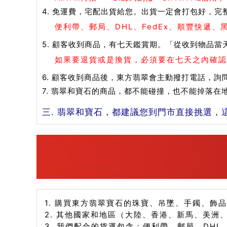
4. 免運費，宅配出貨給您。出貨一定會打包好，完
便利帶、郵局、DHL、FedEx、順豐快遞
5. 顧客收到商品，有七天鑑賞期。「從收到物品當
如果要退貨或是換貨，必須要在七天之內確認
6. 顧客收到商品後，東方翡翠會主動撥打電話，詢
7. 翡翠和寶石的商品，都不能碰撞，也不能掉落
三. 翡翠和寶石，都建議您到門市直接挑選，
1. 購買東方翡翠寶石的珠寶、吊墜、手鐲、飾
2. 其他國家和地區（大陸、香港、新馬、美洲
3. 我們配合的貨運包含：便利帶、郵局、DHL