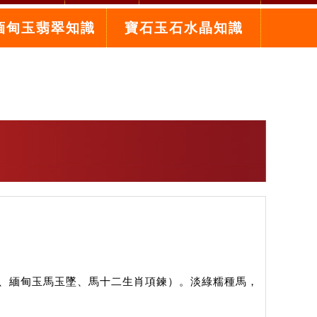
緬甸玉翡翠知識
寶石玉石水晶知識
、緬甸玉馬玉墜、馬十二生肖項鍊）。淡綠糯種馬，