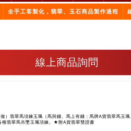
全手工客製化，翡翠、玉石商品製作過程
線上商品詢問
訂做）翡翠馬項鍊玉珮（馬與錢、馬上有錢：馬牌A貨翡翠馬玉珮
做各種翡翠馬吊墜玉珮項鍊。★附A貨翡翠雙證書