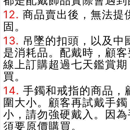
都是配戴飾品實際會遇到
12.
商品賣出後，無法提
固。
13.
吊墜的扣頭，以及中
是消耗品。配戴時，顧客
線上訂購超過七天鑑賞期
買。
14.
手鐲和戒指的商品，
圍大小。顧客再試戴手鐲
小，請勿強硬戴入。因為
須要原價購買。