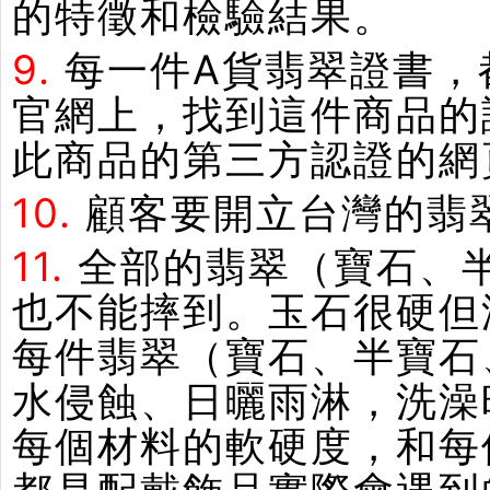
的特徵和檢驗結果。
9.
每一件A貨翡翠證書，
官網上，找到這件商品的
此商品的第三方認證的網
10.
顧客要開立台灣的翡
11.
全部的翡翠（寶石、
也不能摔到。玉石很硬但
每件翡翠（寶石、半寶石
水侵蝕、日曬雨淋，洗澡
每個材料的軟硬度，和每