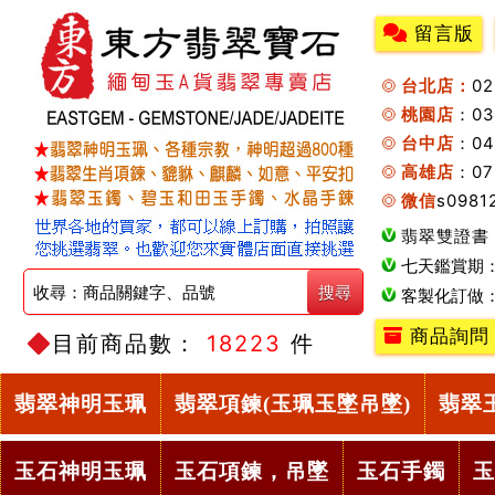
留言版
台北店：
0
桃園店
：0
台中店
：04
高雄店
：07
微信
s0981
翡翠雙證書
七天鑑賞期
客製化訂做
商品詢問
目前商品數：
18223
件
翡翠神明玉珮
翡翠項鍊(玉珮玉墜吊墜)
翡翠
玉石神明玉珮
玉石項鍊，吊墜
玉石手鐲
玉