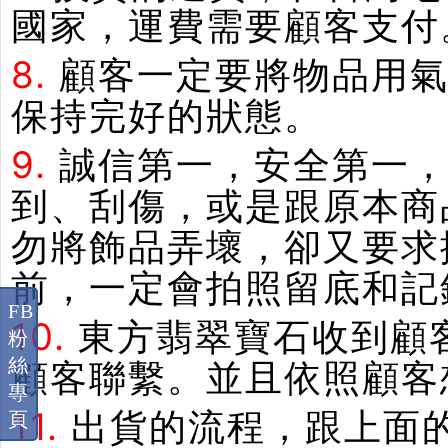
國家，運費需要顧客支付
8.
顧客一定要將物品用
保持完好的狀態。
9.
誠信第一，安全第一
到、刮傷，或是跟原本商
勿將飾品弄壞，卻又要求
前，一定會拍照留底和記
FB
10.
東方翡翠寶石收到顧
粉
絲
顧客聯繫。並且依照顧客
專
11.
出貨的流程，跟上面
頁