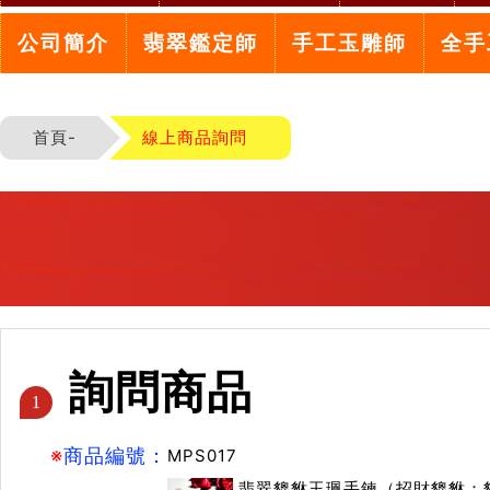
公司簡介
翡翠鑑定師
手工玉雕師
全手
首頁-
線上商品詢問
詢問商品
1
※
商品編號：
MPS017
翡翠貔貅玉珮手鍊（招財貔貅：