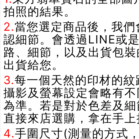
拍照的結果。
2.
當您選定商品後，我們
認細節。會透過LINE或
路、細節，以及出貨包裝
出貨給您。
3.
每一個天然的印材的紋
攝影及螢幕設定會略有不
為準。若是對於色差及細
直接來店選購，拿在手上
4.
手圍尺寸(測量的方式，