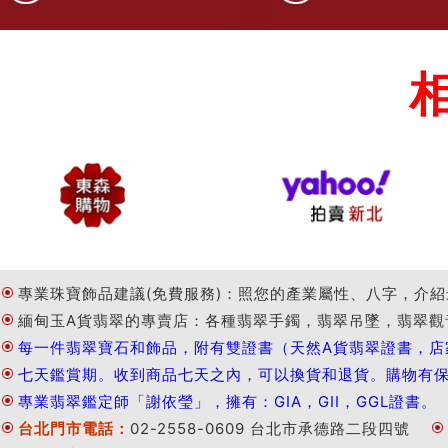
專業珠寶飾品建議(免費服務)：照您的產業屬性、八字，介紹
緬甸玉A貨翡翠的專賣店：各種翡翠手鐲，翡翠吊墜，翡翠觀
每一件翡翠寶石和飾品，附有雙證書（天然A貨翡翠證書，店
七天鑑賞期。收到商品七天之內，可以換貨和退貨。購物有
專業翡翠鑑定師「謝依瑩」，擁有：GIA，GII，GGL證書。
台北門市電話：
02-2558-0609 台北市承德路二段四號