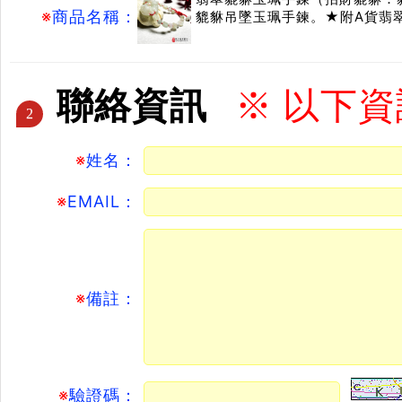
※
商品名稱：
貔貅吊墜玉珮手鍊。★附A貨翡
聯絡資訊
※ 以下
2
※
姓名：
※
EMAIL：
※
備註：
※
驗證碼：