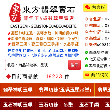
留言版
台北店：
0
桃園店
：0
台中店
：04
高雄店
：07
微信
s0981
翡翠雙證書
七天鑑賞期
客製化訂做
商品詢問
目前商品數：
18223
件
翡翠神明玉珮
翡翠項鍊(玉珮玉墜吊墜)
翡翠
玉石神明玉珮
玉石項鍊，吊墜
玉石手鐲
玉