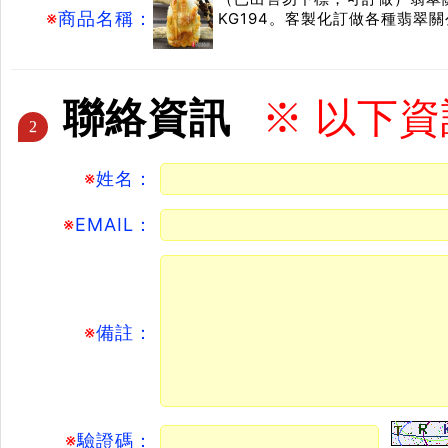
※
商品名稱：
KG194。客製化訂做各種翡翠
聯絡資訊
※ 以下
2
※
姓名：
※
EMAIL：
※
備註：
※
驗證碼：