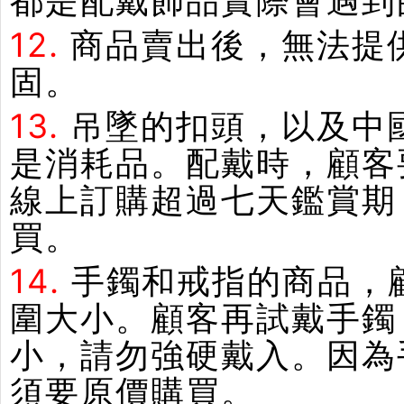
都是配戴飾品實際會遇到
12.
商品賣出後，無法提
固。
13.
吊墜的扣頭，以及中
是消耗品。配戴時，顧客
線上訂購超過七天鑑賞期
買。
14.
手鐲和戒指的商品，
圍大小。顧客再試戴手鐲
小，請勿強硬戴入。因為
須要原價購買。