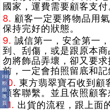
國家，運費需要顧客支付
8.
顧客一定要將物品用
保持完好的狀態。
9.
誠信第一，安全第一
到、刮傷，或是跟原本商
勿將飾品弄壞，卻又要求
前，一定會拍照留底和記
FB
10.
東方翡翠寶石收到顧
粉
絲
顧客聯繫。並且依照顧客
專
11.
出貨的流程，跟上面
頁