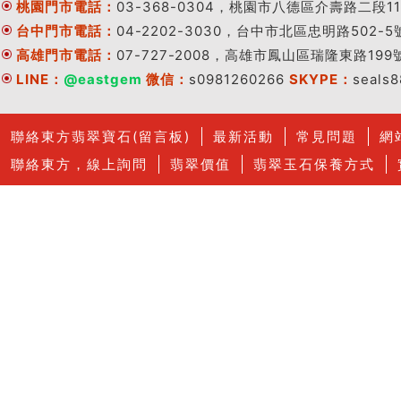
桃園門市電話：
03-368-0304，桃園市八德區介壽路二段11
台中門市電話：
04-2202-3030，台中市北區忠明路502-5
高雄門市電話：
07-727-2008，高雄市鳳山區瑞隆東路199
LINE：
@eastgem
微信：
s0981260266
SKYPE：
seals
聯絡東方翡翠寶石(留言板)
最新活動
常見問題
網
聯絡東方，線上詢問
翡翠價值
翡翠玉石保養方式