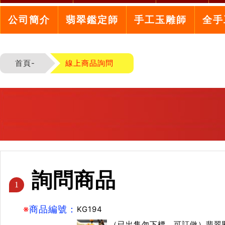
公司簡介
翡翠鑑定師
手工玉雕師
全手
首頁-
線上商品詢問
詢問商品
1
※
商品編號：
KG194
（已出售勿下標，可訂做）翡翠