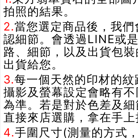
拍照的結果。
2.
當您選定商品後，我們
認細節。會透過LINE或
路、細節，以及出貨包裝
出貨給您。
3.
每一個天然的印材的紋
攝影及螢幕設定會略有不
為準。若是對於色差及細
直接來店選購，拿在手上
4.
手圍尺寸(測量的方式，