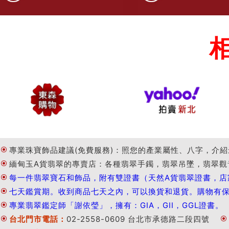
專業珠寶飾品建議(免費服務)：照您的產業屬性、八字，介紹
緬甸玉A貨翡翠的專賣店：各種翡翠手鐲，翡翠吊墜，翡翠觀
每一件翡翠寶石和飾品，附有雙證書（天然A貨翡翠證書，店
七天鑑賞期。收到商品七天之內，可以換貨和退貨。購物有
專業翡翠鑑定師「謝依瑩」，擁有：GIA，GII，GGL證書。
台北門市電話：
02-2558-0609 台北市承德路二段四號