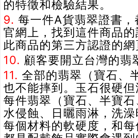
的特徵和檢驗結果。
9.
每一件A貨翡翠證書，
官網上，找到這件商品的
此商品的第三方認證的網
10.
顧客要開立台灣的翡
11.
全部的翡翠（寶石、
也不能摔到。玉石很硬但
每件翡翠（寶石、半寶石
水侵蝕、日曬雨淋，洗澡
每個材料的軟硬度，和每