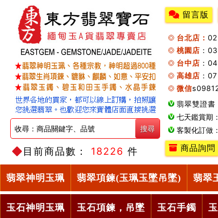
留言版
台北店：
0
桃園店
：0
台中店
：04
高雄店
：07
微信
s0981
翡翠雙證書
七天鑑賞期
客製化訂做
商品詢問
目前商品數：
18226
件
翡翠神明玉珮
翡翠項鍊(玉珮玉墜吊墜)
翡翠
玉石神明玉珮
玉石項鍊，吊墜
玉石手鐲
玉