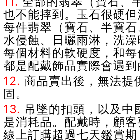
11.
全部的翡翠（寶石、
也不能摔到。玉石很硬但
每件翡翠（寶石、半寶石
水侵蝕、日曬雨淋，洗澡
每個材料的軟硬度，和每
都是配戴飾品實際會遇到
12.
商品賣出後，無法提
固。
13.
吊墜的扣頭，以及中
是消耗品。配戴時，顧客
線上訂購超過七天鑑賞期