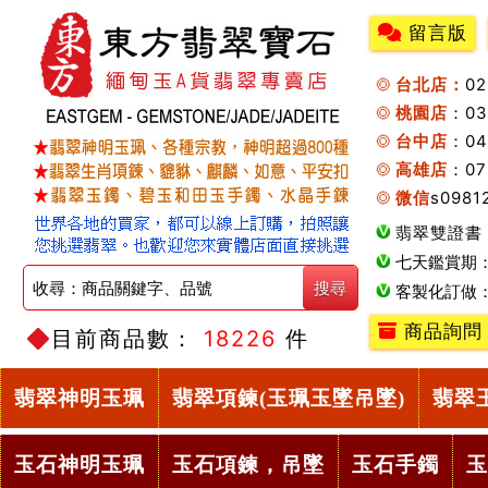
留言版
台北店：
0
桃園店
：0
台中店
：04
高雄店
：07
微信
s0981
翡翠雙證書
七天鑑賞期
客製化訂做
商品詢問
目前商品數：
18226
件
翡翠神明玉珮
翡翠項鍊(玉珮玉墜吊墜)
翡翠
玉石神明玉珮
玉石項鍊，吊墜
玉石手鐲
玉