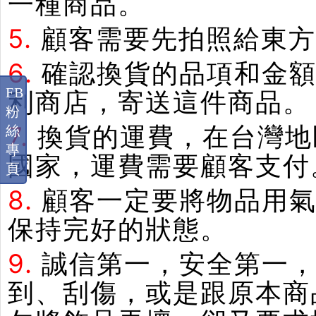
一種商品。
5.
顧客需要先拍照給東方
6.
確認換貨的品項和金額
FB
利商店，寄送這件商品。
粉
7.
換貨的運費，在台灣地
絲
專
國家，運費需要顧客支付
頁
8.
顧客一定要將物品用
保持完好的狀態。
9.
誠信第一，安全第一
到、刮傷，或是跟原本商