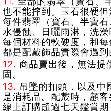
11.
全部的翡翠（寶石、
也不能摔到。玉石很硬但
每件翡翠（寶石、半寶石
水侵蝕、日曬雨淋，洗澡
每個材料的軟硬度，和每
都是配戴飾品實際會遇到
12.
商品賣出後，無法提
固。
13.
吊墜的扣頭，以及中
是消耗品。配戴時，顧客
線上訂購超過七天鑑賞期