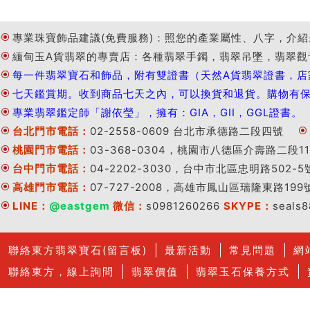
專業珠寶飾品建議(免費服務)：照您的產業屬性、八字，介紹
緬甸玉A貨翡翠的專賣店：各種翡翠手鐲，翡翠吊墜，翡翠觀
每一件翡翠寶石和飾品，附有雙證書（天然A貨翡翠證書，店
七天鑑賞期。收到商品七天之內，可以換貨和退貨。購物有
專業翡翠鑑定師「謝依瑩」，擁有：GIA，GII，GGL證書。
台北門市電話：
02-2558-0609 台北市承德路二段四號
桃園門市電話：
03-368-0304，桃園市八德區介壽路二段11
台中門市電話：
04-2202-3030，台中市北區忠明路502-5
高雄門市電話：
07-727-2008，高雄市鳳山區瑞隆東路199
LINE：
@eastgem
微信：
s0981260266
SKYPE：
seals
聯絡東方翡翠寶石(留言板)
最新活動
常見問題
網
聯絡東方，線上詢問
翡翠價值
翡翠玉石保養方式