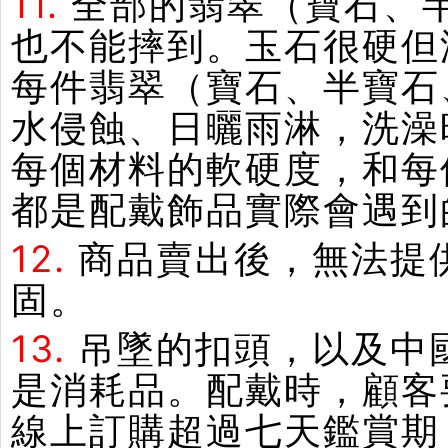
11.
全部的翡翠（寶石、
也不能摔到。玉石很硬但
每件翡翠（寶石、半寶石
水侵蝕、日曬雨淋，洗澡
每個材料的軟硬度，和每
都是配戴飾品實際會遇到
12.
商品賣出後，無法提
固。
13.
吊墜的扣頭，以及中
是消耗品。配戴時，顧客
線上訂購超過七天鑑賞期