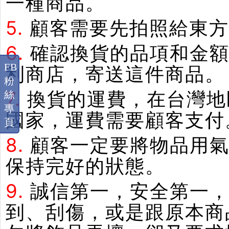
一種商品。
5.
顧客需要先拍照給東方
6.
確認換貨的品項和金額
FB
利商店，寄送這件商品。
粉
7.
換貨的運費，在台灣地
絲
專
國家，運費需要顧客支付
頁
8.
顧客一定要將物品用
保持完好的狀態。
9.
誠信第一，安全第一
到、刮傷，或是跟原本商