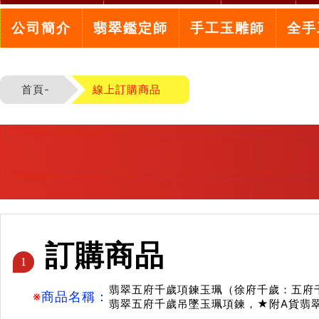
公司簡介
翡翠鑑定師
手工玉雕師
全手
首頁-
線上訂購商品
訂購商品
1
翡翠五府千歲項鍊玉珮（徐府千歲：五府千
※
商品名稱：
翡翠五府千歲吊墜玉珮項鍊，★附A貨翡