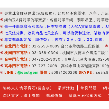
專業珠寶飾品建議(免費服務)：照您的產業屬性、八字，介紹
緬甸玉A貨翡翠的專賣店：各種翡翠手鐲，翡翠吊墜，翡翠觀
每一件翡翠寶石和飾品，附有雙證書（天然A貨翡翠證書，店
七天鑑賞期。收到商品七天之內，可以換貨和退貨。購物有
專業翡翠鑑定師「謝依瑩」，擁有：GIA，GII，GGL證書。
台北門市電話：
02-2558-0609 台北市承德路二段四號
桃園門市電話：
03-368-0304，桃園市八德區介壽路二段11
台中門市電話：
04-2202-3030，台中市北區忠明路502-5
高雄門市電話：
07-727-2008，高雄市鳳山區瑞隆東路199
LINE：
@eastgem
微信：
s0981260266
SKYPE：
seals
聯絡東方翡翠寶石(留言板)
最新活動
常見問題
網
聯絡東方，線上詢問
翡翠價值
翡翠玉石保養方式