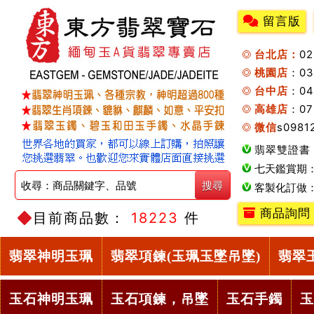
留言版
台北店：
0
桃園店
：0
台中店
：04
高雄店
：07
微信
s0981
翡翠雙證書
七天鑑賞期
客製化訂做
商品詢問
目前商品數：
18223
件
翡翠神明玉珮
翡翠項鍊(玉珮玉墜吊墜)
翡翠
玉石神明玉珮
玉石項鍊，吊墜
玉石手鐲
玉