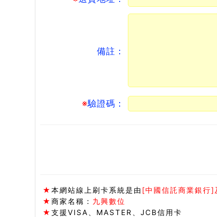
備註：
※
驗證碼：
★
本網站線上刷卡系統是由
[中國信託商業銀行]及
★
商家名稱：
九興數位
★
支援VISA、MASTER、JCB信用卡