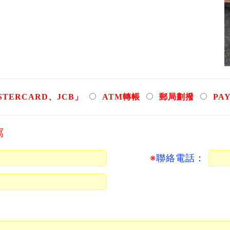
TERCARD、JCB」
ATM轉帳
郵局劃撥
PA
寫
※
聯絡電話：