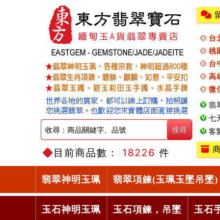
台
桃
台
高
微
翡
七
客
商
目前商品數：
18226
件
翡翠神明玉珮
翡翠項鍊(玉珮玉墜吊墜)
玉石神明玉珮
玉石項鍊，吊墜
玉石