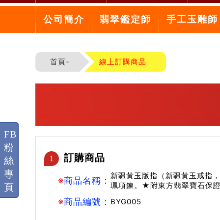
公司簡介
翡翠鑑定師
手工玉雕師
首頁-
線上訂購商品
FB
粉
訂購商品
1
絲
專
新疆黃玉版指（新疆黃玉戒指，
※
商品名稱：
珮項鍊。★附東方翡翠寶石保
頁
※
商品編號：
BYG005