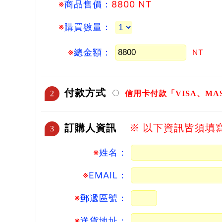
※
商品售價：
8800 NT
※
購買數量：
※
總金額：
NT
付款方式
2
信用卡付款「VISA、MAS
訂購人資訊
※ 以下資訊皆須填
3
※
姓名：
※
EMAIL：
※
郵遞區號：
※
送貨地址：