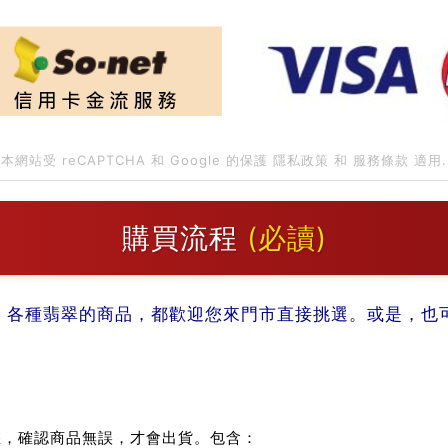
本網站受 reCAPTCHA 和 Google 的保護
隱私政策
和
服務條款
適用.
購買流程
(必讀)
。各種翡翠的商品，都歡迎您來門市直接挑選。或是，也可以
：
您，確認商品無誤，才會出貨。包含：