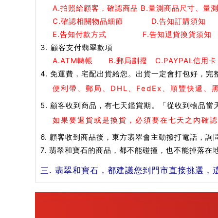
A.拍照給顧客，確認商品 B.量測商品尺寸、量
C.確認相關物品細節 D.告知訂購須知
E.告知付款方式 F.告知退貨換貨須知
3. 顧客支付翡翠款項
A.ATM轉帳 B.郵局劃撥 C.PAYPAL信用卡
4. 免運費，宅配出貨給您。出貨一定會打包好，完
便利帶、郵局、DHL、FedEx、順豐快遞
5. 顧客收到商品，有七天鑑賞期。「從收到物品當
如果要退貨或是換貨，必須要在七天之內確認
6. 顧客收到商品後，東方翡翠會主動撥打電話，詢
7. 翡翠和寶石的商品，都不能碰撞，也不能掉落
三. 翡翠和寶石，都建議您到門市直接挑選，