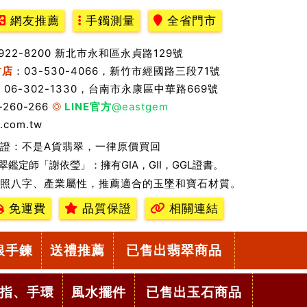
網友推薦
手鐲測量
全省門市
2922-8200 新北市永和區永貞路129號
竹店
：03-530-4066，新竹市經國路三段71號
：06-302-1330，台南市永康區中華路669號
-260-266
LINE官方
@eastgem
.com.tw
證：不是A貨翡翠，一律原價買回
翠鑑定師「謝依瑩」：擁有GIA，GII，GGL證書。
照八字、產業屬性，推薦適合的玉墜和寶石材質。
免運費
品質保證
相關連結
銀手鍊
送禮推薦
已售出翡翠商品
指、手環
風水擺件
已售出玉石商品