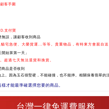
測顧客手圍
 D.支付寶
整無誤，讓顧客收到商品
、黑貓宅急便、大榮貨運...等等。貴重物品，有時東方會親自
天開始算第一天」
。超過七天無法退貨和換貨。
問商品是否收到
在地上。因為玉石很堅硬，不能碰撞，也不能摔。相關保養翡翠的
這樣才能最準確選擇您要的商品。
台灣一律免運費服務