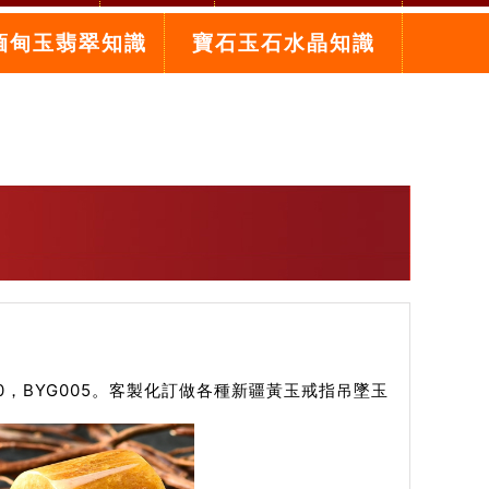
緬甸玉翡翠知識
寶石玉石水晶知識
，BYG005。客製化訂做各種新疆黃玉戒指吊墜玉