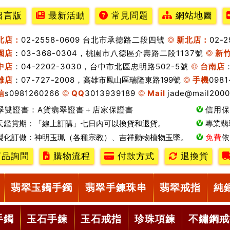
留言版
最新活動
常見問題
網站地圖
北店：
02-2558-0609 台北市承德路二段四號
新北店：
02-
園店
：03-368-0304，桃園市八德區介壽路二段1137號
新
中店
：04-2202-3030，台中市北區忠明路502-5號
台南店
雄店
：07-727-2008，
高雄市鳳山區瑞隆東路199號
手機
0981
信
s0981260266
QQ
3013939189
Mail
jade@mail2000
翠雙證書：A貨翡翠證書＋店家保證書
信用保
天鑑賞期：「線上訂購」七日內可以換貨和退貨。
專業翡
製化訂做：神明玉珮（各種宗教）、吉祥動物植物玉墜。
免費
依
品詢問
購物流程
付款方式
退換貨
翡翠玉鐲手鐲
翡翠手鍊珠串
翡翠戒指
純
手鐲
玉石手鍊
玉石戒指
珍珠項鍊
不鏽鋼戒