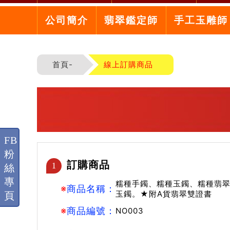
公司簡介
翡翠鑑定師
手工玉雕師
首頁-
線上訂購商品
FB
粉
訂購商品
1
絲
專
糯種手鐲、糯種玉鐲、糯種翡翠
※
商品名稱：
玉鐲。★附A貨翡翠雙證書
頁
※
商品編號：
NO003