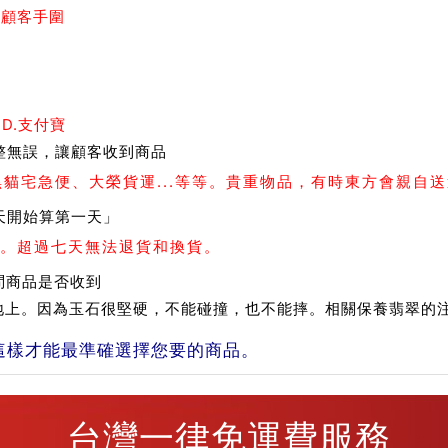
測顧客手圍
 D.支付寶
整無誤，讓顧客收到商品
、黑貓宅急便、大榮貨運...等等。貴重物品，有時東方會親自
天開始算第一天」
。超過七天無法退貨和換貨。
問商品是否收到
在地上。因為玉石很堅硬，不能碰撞，也不能摔。相關保養翡翠的
這樣才能最準確選擇您要的商品。
台灣一律免運費服務