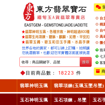
台
桃
台
高
微
翡
七
客
商
目前商品數：
18223
件
翡翠神明玉珮
翡翠項鍊(玉珮玉墜吊墜)
玉石神明玉珮
玉石項鍊，吊墜
玉石