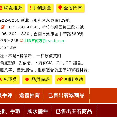
網友推薦
手鐲測量
全省門市
2922-8200 新北市永和區永貞路129號
竹店
：03-530-4066，新竹市經國路三段71號
：06-302-1330，台南市永康區中華路669號
-260-266
LINE官方
@eastgem
.com.tw
證：不是A貨翡翠，一律原價買回
翠鑑定師「謝依瑩」：擁有GIA，GII，GGL證書。
照八字、產業屬性，推薦適合的玉墜和寶石材質。
免運費
品質保證
相關連結
銀手鍊
送禮推薦
已售出翡翠商品
指、手環
風水擺件
已售出玉石商品