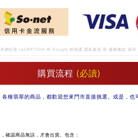
本網站受 reCAPTCHA 和 Google 的保護
隱私政策
和
服務條款
適用.
購買流程
(必讀)
。各種翡翠的商品，都歡迎您來門市直接挑選。或是，也可以
：
您，確認商品無誤，才會出貨。包含：