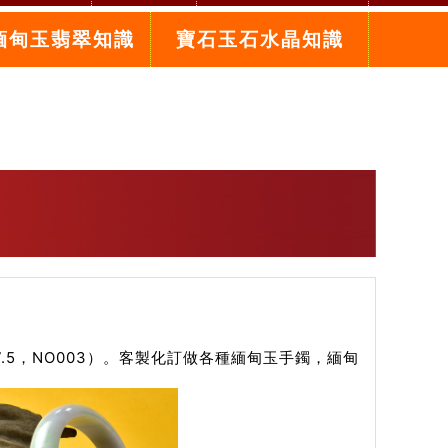
緬甸玉翡翠知識
寶石玉石水晶知識
5，NO003）。客製化訂做各種緬甸玉手鐲，緬甸