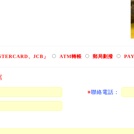
TERCARD、JCB」
ATM轉帳
郵局劃撥
PA
寫
※
聯絡電話：