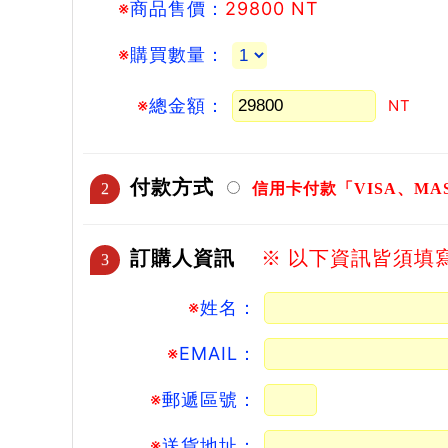
※
商品售價：
29800 NT
※
購買數量：
※
總金額：
NT
付款方式
2
信用卡付款「VISA、MAS
訂購人資訊
※ 以下資訊皆須填
3
※
姓名：
※
EMAIL：
※
郵遞區號：
※
送貨地址：