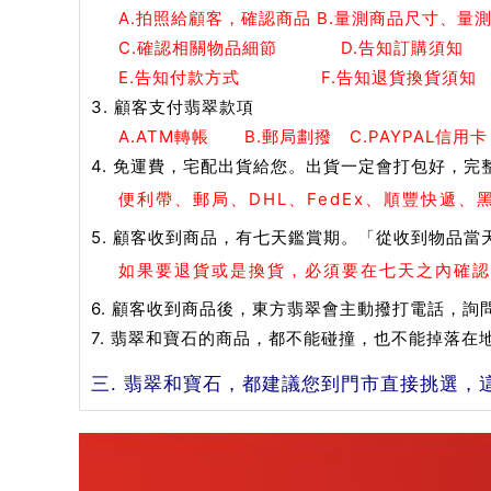
A.拍照給顧客，確認商品 B.量測商品尺寸、量
C.確認相關物品細節 D.告知訂購須知
E.告知付款方式 F.告知退貨換貨須知
3. 顧客支付翡翠款項
A.ATM轉帳 B.郵局劃撥 C.PAYPAL信用卡
4. 免運費，宅配出貨給您。出貨一定會打包好，完
便利帶、郵局、DHL、FedEx、順豐快遞
5. 顧客收到商品，有七天鑑賞期。「從收到物品當
如果要退貨或是換貨，必須要在七天之內確認
6. 顧客收到商品後，東方翡翠會主動撥打電話，詢
7. 翡翠和寶石的商品，都不能碰撞，也不能掉落
三. 翡翠和寶石，都建議您到門市直接挑選，