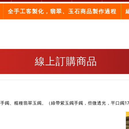
全手工客製化，翡翠、玉石商品製作過程
線上訂購商品
手鐲、糯種翡翠玉鐲。（綠帶紫玉鐲手鐲，些微透光，平口鐲17.