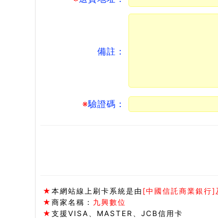
備註：
※
驗證碼：
★
本網站線上刷卡系統是由
[中國信託商業銀行]及
★
商家名稱：
九興數位
★
支援VISA、MASTER、JCB信用卡