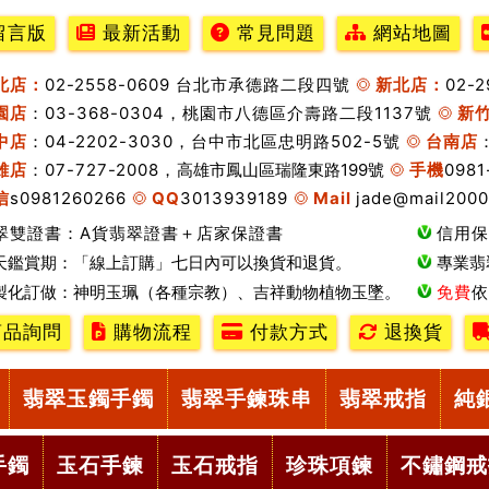
留言版
最新活動
常見問題
網站地圖
北店：
02-2558-0609 台北市承德路二段四號
新北店：
02-
園店
：03-368-0304，桃園市八德區介壽路二段1137號
新
中店
：04-2202-3030，台中市北區忠明路502-5號
台南店
雄店
：07-727-2008，
高雄市鳳山區瑞隆東路199號
手機
0981
信
s0981260266
QQ
3013939189
Mail
jade@mail2000
翠雙證書：A貨翡翠證書＋店家保證書
信用保
天鑑賞期：「線上訂購」七日內可以換貨和退貨。
專業翡
製化訂做：神明玉珮（各種宗教）、吉祥動物植物玉墜。
免費
依
品詢問
購物流程
付款方式
退換貨
翡翠玉鐲手鐲
翡翠手鍊珠串
翡翠戒指
純
手鐲
玉石手鍊
玉石戒指
珍珠項鍊
不鏽鋼戒