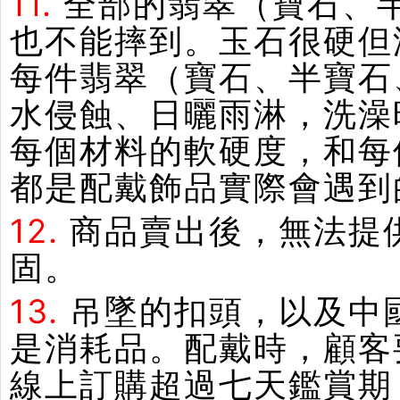
11.
全部的翡翠（寶石、
也不能摔到。玉石很硬但
每件翡翠（寶石、半寶石
水侵蝕、日曬雨淋，洗澡
每個材料的軟硬度，和每
都是配戴飾品實際會遇到
12.
商品賣出後，無法提
固。
13.
吊墜的扣頭，以及中
是消耗品。配戴時，顧客
線上訂購超過七天鑑賞期