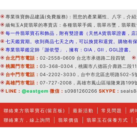
專業珠寶飾品建議(免費服務)：照您的產業屬性、八字，介紹
緬甸玉A貨翡翠的專賣店：各種翡翠手鐲，翡翠吊墜，翡翠觀
每一件翡翠寶石和飾品，附有雙證書（天然A貨翡翠證書，店
七天鑑賞期。收到商品七天之內，可以換貨和退貨。購物有
專業翡翠鑑定師「謝依瑩」，擁有：GIA，GII，GGL證書。
台北門市電話：
02-2558-0609 台北市承德路二段四號
桃園門市電話：
03-368-0304，桃園市八德區介壽路二段11
台中門市電話：
04-2202-3030，台中市北區忠明路502-5
高雄門市電話：
07-727-2008，高雄市鳳山區瑞隆東路199
LINE：
@eastgem
微信：
s0981260266
SKYPE：
seals
聯絡東方翡翠寶石(留言板)
最新活動
常見問題
網
聯絡東方，線上詢問
翡翠價值
翡翠玉石保養方式