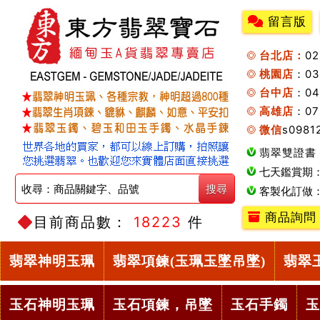
留言版
台北店：
0
桃園店
：0
台中店
：04
高雄店
：07
微信
s0981
翡翠雙證書
七天鑑賞期
客製化訂做
商品詢問
目前商品數：
18223
件
翡翠神明玉珮
翡翠項鍊(玉珮玉墜吊墜)
翡翠
玉石神明玉珮
玉石項鍊，吊墜
玉石手鐲
玉