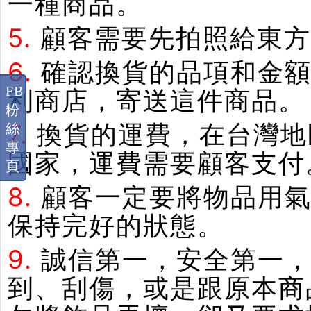
一種商品。
5.
顧客需要先拍照給東方
6.
確認換貨的品項和金額
FB
利商店，寄送這件商品。
粉
7.
換貨的運費，在台灣地
絲
專
國家，運費需要顧客支付
頁
8.
顧客一定要將物品用
保持完好的狀態。
9.
誠信第一，安全第一
到、刮傷，或是跟原本商