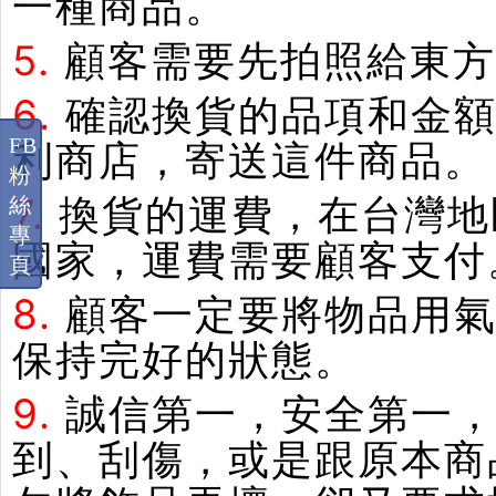
一種商品。
5.
顧客需要先拍照給東方
6.
確認換貨的品項和金額
FB
利商店，寄送這件商品。
粉
7.
換貨的運費，在台灣地
絲
專
國家，運費需要顧客支付
頁
8.
顧客一定要將物品用
保持完好的狀態。
9.
誠信第一，安全第一
到、刮傷，或是跟原本商