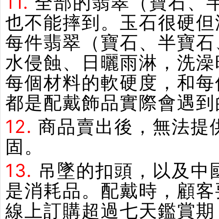
11.
全部的翡翠（寶石、
也不能摔到。玉石很硬但
每件翡翠（寶石、半寶石
水侵蝕、日曬雨淋，洗澡
每個材料的軟硬度，和每
都是配戴飾品實際會遇到
12.
商品賣出後，無法提
固。
13.
吊墜的扣頭，以及中
是消耗品。配戴時，顧客
線上訂購超過七天鑑賞期