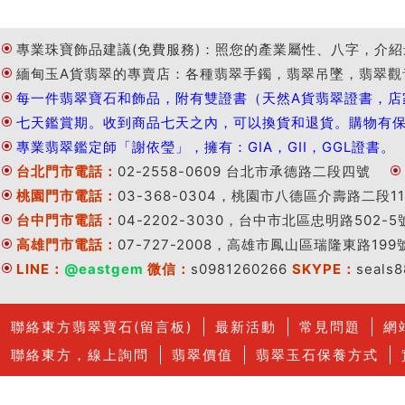
專業珠寶飾品建議(免費服務)：照您的產業屬性、八字，介紹
緬甸玉A貨翡翠的專賣店：各種翡翠手鐲，翡翠吊墜，翡翠觀
每一件翡翠寶石和飾品，附有雙證書（天然A貨翡翠證書，店
七天鑑賞期。收到商品七天之內，可以換貨和退貨。購物有
專業翡翠鑑定師「謝依瑩」，擁有：GIA，GII，GGL證書。
台北門市電話：
02-2558-0609 台北市承德路二段四號
桃園門市電話：
03-368-0304，桃園市八德區介壽路二段11
台中門市電話：
04-2202-3030，台中市北區忠明路502-5
高雄門市電話：
07-727-2008，高雄市鳳山區瑞隆東路199
LINE：
@eastgem
微信：
s0981260266
SKYPE：
seals
聯絡東方翡翠寶石(留言板)
最新活動
常見問題
網
聯絡東方，線上詢問
翡翠價值
翡翠玉石保養方式