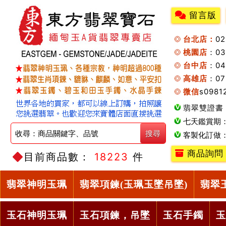
留言版
台北店：
0
桃園店
：0
台中店
：04
高雄店
：07
微信
s0981
翡翠雙證書
七天鑑賞期
客製化訂做
商品詢問
目前商品數：
18223
件
翡翠神明玉珮
翡翠項鍊(玉珮玉墜吊墜)
翡翠
玉石神明玉珮
玉石項鍊，吊墜
玉石手鐲
玉