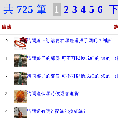
共
725
筆
1
2
3
4
5
6
編號
請問線上訂購要在哪邊選擇手圍呢？謝謝～
0
請問嬸子的部份 可不可以換成紅的 短的 
1
請問嬸子的部份 可不可以換成紅的 短的 
2
請問這個哪時候還會進貨
3
請問還有嗎? 配線能換紅線?
4