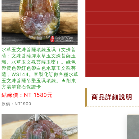
水草玉文殊菩薩項鍊玉珮（文殊菩
薩：文殊菩薩牌水草玉文殊菩薩玉
珮、水草玉文殊菩薩玉墜）。綠色
帶黃色帶紅色帶白色水草玉文殊菩
薩，WS144。客製化訂做各種水草
玉文殊菩薩吊墜玉珮項鍊。★附東
方翡翠寶石保證卡
結緣價：NT 1580元
商品詳細說明
原價：NT1900