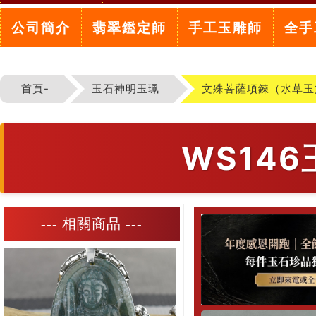
公司簡介
翡翠鑑定師
手工玉雕師
全手
首頁-
玉石神明玉珮
文殊菩薩項鍊（水草玉
WS14
--- 相關商品 ---