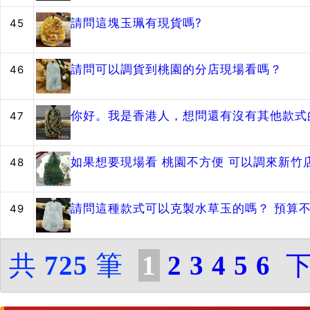
請問這塊玉珮有現貨嗎?
45
請問可以調貨到桃園的分店現場看嗎？
46
你好。我是香港人，想問還有沒有其他款式
47
如果想要現場看 桃園不方便 可以調來新竹店嗎～？ 
48
請問這種款式可以克製水草玉的嗎？ 預算不高
49
共
725
筆
1
2
3
4
5
6