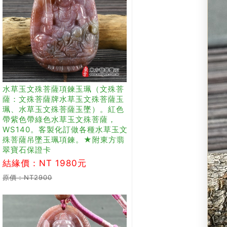
水草玉文殊菩薩項鍊玉珮（文殊菩
薩：文殊菩薩牌水草玉文殊菩薩玉
珮、水草玉文殊菩薩玉墜）。紅色
帶紫色帶綠色水草玉文殊菩薩，
WS140。客製化訂做各種水草玉文
殊菩薩吊墜玉珮項鍊。★附東方翡
翠寶石保證卡
結緣價：NT 1980元
原價：NT2900