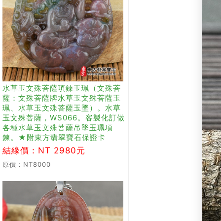
水草玉文殊菩薩項鍊玉珮（文殊菩
薩：文殊菩薩牌水草玉文殊菩薩玉
珮、水草玉文殊菩薩玉墜）。水草
玉文殊菩薩，WS066。客製化訂做
各種水草玉文殊菩薩吊墜玉珮項
鍊。★附東方翡翠寶石保證卡
結緣價：NT 2980元
原價：NT8000