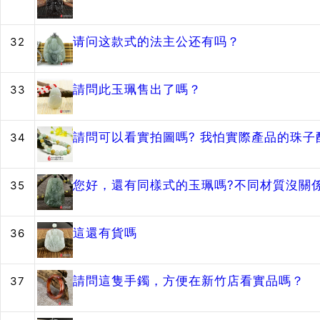
请问这款式的法主公还有吗？
32
請問此玉珮售出了嗎？
33
請問可以看實拍圖嗎? 我怕實際產品的珠
34
您好，還有同樣式的玉珮嗎?不同材質沒關
35
這還有貨嗎
36
請問這隻手鐲，方便在新竹店看實品嗎？
37