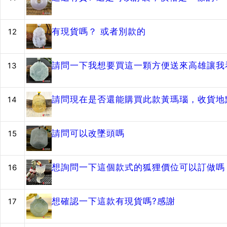
有現貨嗎？ 或者別款的
12
請問一下我想要買這一顆方便送來高雄讓我
13
請問現在是否還能購買此款黃瑪瑙，收貨地
14
請問可以改墜頭嗎
15
想詢問一下這個款式的狐狸價位可以訂做嗎？
16
想確認一下這款有現貨嗎?感謝
17