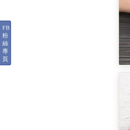
FB
粉
絲
專
頁