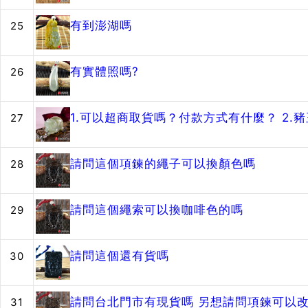
有到澎湖嗎
25
有實體照嗎?
26
1.可以超商取貨嗎？付款方式有什麼？ 2
27
請問這個項鍊的繩子可以換顏色嗎
28
請問這個繩索可以換咖啡色的嗎
29
請問這個還有貨嗎
30
請問台北門市有現貨嗎 另想請問項鍊可以改
31