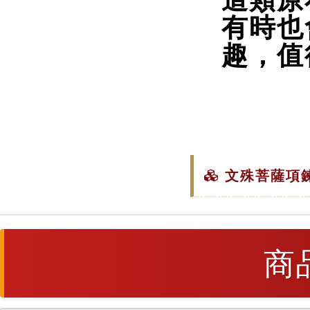
這類原
有時也
趣，值
文殊菩薩項鍊
商