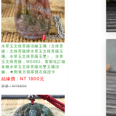
水草玉文殊菩薩項鍊玉珮（文殊菩
薩：文殊菩薩牌水草玉文殊菩薩玉
珮、水草玉文殊菩薩玉墜）。水草
玉文殊菩薩，WS062。客製化訂做
各種水草玉文殊菩薩吊墜玉珮項
鍊。★附東方翡翠寶石保證卡
結緣價：NT 1800元
原價：NT6800