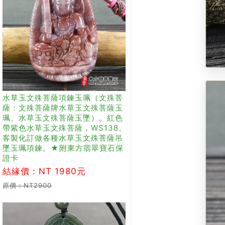
水草玉文殊菩薩項鍊玉珮（文殊菩
薩：文殊菩薩牌水草玉文殊菩薩玉
珮、水草玉文殊菩薩玉墜）。紅色
帶紫色水草玉文殊菩薩，WS138。
客製化訂做各種水草玉文殊菩薩吊
墜玉珮項鍊。★附東方翡翠寶石保
證卡
結緣價：NT 1980元
原價：NT2900