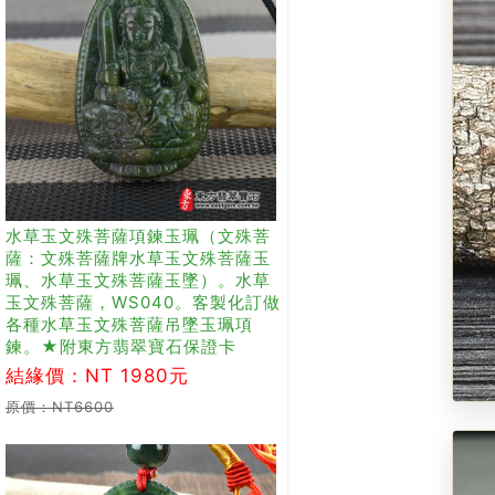
水草玉文殊菩薩項鍊玉珮（文殊菩
薩：文殊菩薩牌水草玉文殊菩薩玉
珮、水草玉文殊菩薩玉墜）。水草
玉文殊菩薩，WS040。客製化訂做
各種水草玉文殊菩薩吊墜玉珮項
鍊。★附東方翡翠寶石保證卡
結緣價：NT 1980元
原價：NT6600