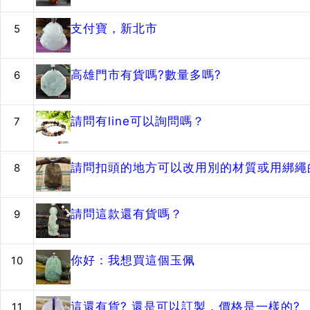
支付寶，新北市
5
高雄門市有貨嗎?數量多嗎?
6
請問有line可以詢問嗎？
7
請問扣頭的地方可以改用別的材質或用綁繩的
8
請問這款還有貨嗎？
9
你好：我想買這個玉佩
10
這還有貨? 還是可以訂製，價格是一樣的?
11