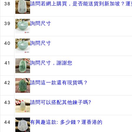
請問若網上購買，是否能送貨到新加坡？運
38
詢問尺寸
39
詢問尺寸
40
詢問尺寸，謝謝您
41
請問這一款還有現貨嗎？
42
請問可以搭配其他鍊子嗎?
43
有興趣這款: 多少錢？運香港的
44