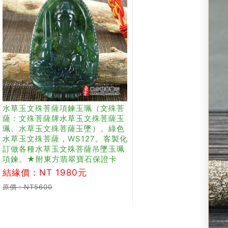
水草玉文殊菩薩項鍊玉珮（文殊菩
薩：文殊菩薩牌水草玉文殊菩薩玉
珮、水草玉文殊菩薩玉墜）。綠色
水草玉文殊菩薩，WS127。客製化
訂做各種水草玉文殊菩薩吊墜玉珮
項鍊。★附東方翡翠寶石保證卡
結緣價：NT 1980元
原價：NT5600