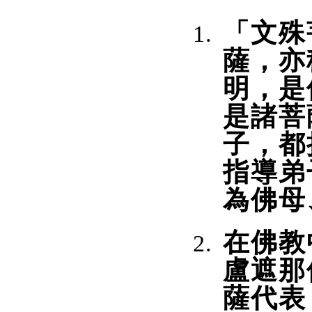
「文殊
薩，亦
明，是
是諸菩
子，都
指導弟
為佛母
在佛教
盧遮那
薩代表