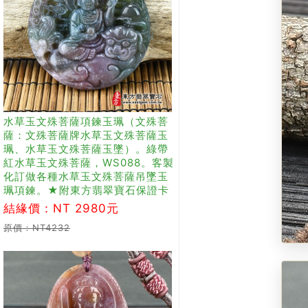
水草玉文殊菩薩項鍊玉珮（文殊菩
薩：文殊菩薩牌水草玉文殊菩薩玉
珮、水草玉文殊菩薩玉墜）。綠帶
紅水草玉文殊菩薩，WS088。客製
化訂做各種水草玉文殊菩薩吊墜玉
珮項鍊。★附東方翡翠寶石保證卡
結緣價：NT 2980元
原價：NT4232