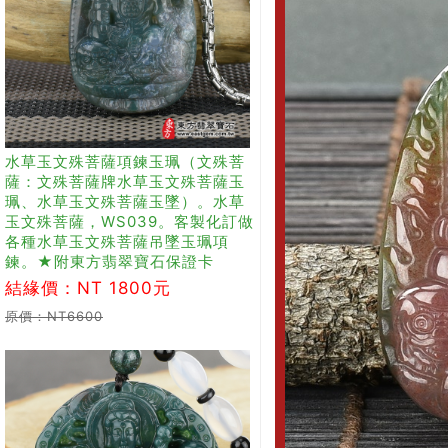
水草玉文殊菩薩項鍊玉珮（文殊菩
薩：文殊菩薩牌水草玉文殊菩薩玉
珮、水草玉文殊菩薩玉墜）。水草
玉文殊菩薩，WS039。客製化訂做
各種水草玉文殊菩薩吊墜玉珮項
鍊。★附東方翡翠寶石保證卡
結緣價：NT 1800元
原價：NT6600