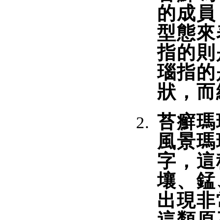
的成員
型態來
指的則
瑙指的
狀，而
苔癬瑪
風景瑪
字，這
壤、錳
出現非