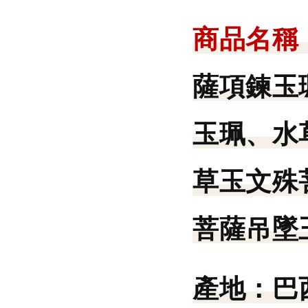
商品名稱
薩項鍊玉
玉珮、水
草玉文殊
菩薩吊墜
產地：
巴