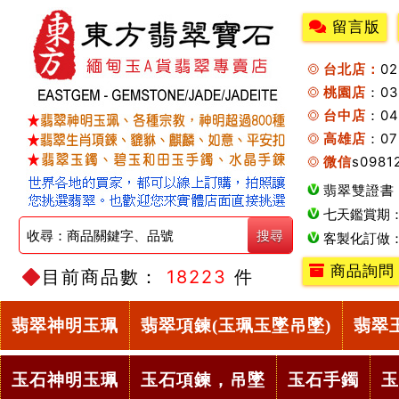
留言版
台北店：
0
桃園店
：0
台中店
：04
高雄店
：07
微信
s0981
翡翠雙證書
七天鑑賞期
客製化訂做
商品詢問
目前商品數：
18223
件
翡翠神明玉珮
翡翠項鍊(玉珮玉墜吊墜)
翡翠
玉石神明玉珮
玉石項鍊，吊墜
玉石手鐲
玉