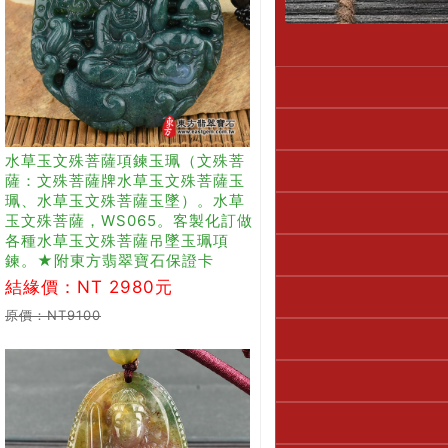
水草玉文殊菩薩項鍊玉珮（文殊菩
薩：文殊菩薩牌水草玉文殊菩薩玉
珮、水草玉文殊菩薩玉墜）。水草
玉文殊菩薩，WS065。客製化訂做
各種水草玉文殊菩薩吊墜玉珮項
鍊。★附東方翡翠寶石保證卡
結緣價：NT 2980元
原價：NT9100