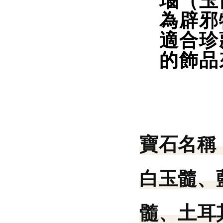
瑙（玉
為辟邪
適合珍
的飾品
寶石名稱
白玉髓、
髓、土耳