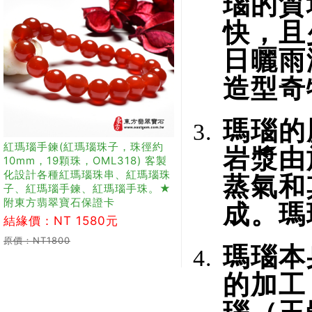
瑙的質
快，且
日曬雨
造型奇
瑪瑙的
紅瑪瑙手鍊(紅瑪瑙珠子，珠徑約
岩漿由
10mm，19顆珠，OML318) 客製
化設計各種紅瑪瑙珠串、紅瑪瑙珠
蒸氣和
子、紅瑪瑙手鍊、紅瑪瑙手珠。★
附東方翡翠寶石保證卡
成。瑪
結緣價：NT 1580元
原價：NT1800
瑪瑙本
的加工