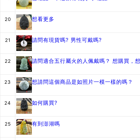
想看更多
20
請問有現貨嗎? 男性可戴嗎?
21
請問適合五行屬火的人佩戴嗎？ 想購買，
22
想請問這個商品是如照片一模一樣的嗎？
23
如何購買?
24
有到澎湖嗎
25