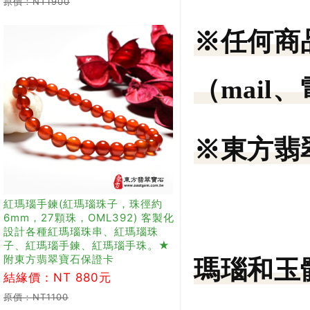
原價：NT1900
※任何商
（mail
※東方翡
紅瑪瑙手鍊(紅瑪瑙珠子，珠徑約
6mm，27顆珠，OML392) 客製化
設計各種紅瑪瑙珠串、紅瑪瑙珠
子、紅瑪瑙手鍊、紅瑪瑙手珠。★
附東方翡翠寶石保證卡
瑪瑙和玉
結緣價：NT 880元
原價：NT1100