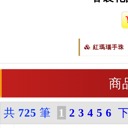
紅瑪瑙手珠（
商
共
725
筆
1
2
3
4
5
6