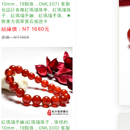
10mm，19顆珠，OML307) 客製
化設計各種紅瑪瑙珠串、紅瑪瑙珠
子、紅瑪瑙手鍊、紅瑪瑙手珠。★
附東方翡翠寶石保證卡
結緣價：NT 1680元
原價：NT1900
紅瑪瑙手鍊(紅瑪瑙珠子，珠徑約
10mm，19顆珠，OML300) 客製