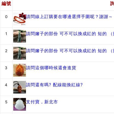
編號
請問線上訂購要在哪邊選擇手圍呢？謝謝～
0
請問嬸子的部份 可不可以換成紅的 短的 
1
請問嬸子的部份 可不可以換成紅的 短的 
2
請問這個哪時候還會進貨
3
請問還有嗎? 配線能換紅線?
4
支付寶，新北市
5