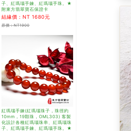
子、紅瑪瑙手鍊、紅瑪瑙手珠。★
附東方翡翠寶石保證卡
結緣價：NT 1680元
原價：NT1900
紅瑪瑙手鍊(紅瑪瑙珠子，珠徑約
10mm，19顆珠，OML303) 客製
化設計各種紅瑪瑙珠串、紅瑪瑙珠
子、紅瑪瑙手鍊、紅瑪瑙手珠。★