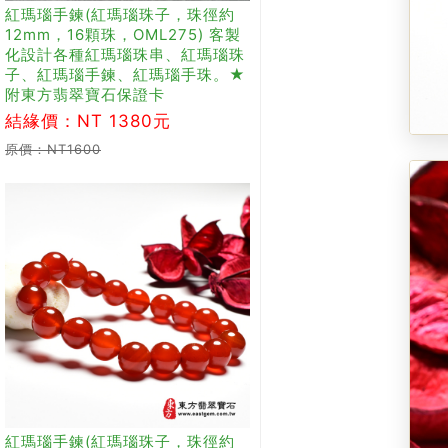
紅瑪瑙手鍊(紅瑪瑙珠子，珠徑約
12mm，16顆珠，OML275) 客製
化設計各種紅瑪瑙珠串、紅瑪瑙珠
子、紅瑪瑙手鍊、紅瑪瑙手珠。★
附東方翡翠寶石保證卡
結緣價：NT 1380元
原價：NT1600
紅瑪瑙手鍊(紅瑪瑙珠子，珠徑約