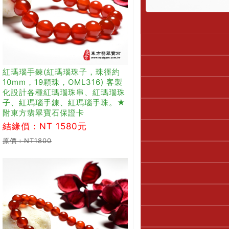
紅瑪瑙手鍊(紅瑪瑙珠子，珠徑約
10mm，19顆珠，OML316) 客製
化設計各種紅瑪瑙珠串、紅瑪瑙珠
子、紅瑪瑙手鍊、紅瑪瑙手珠。★
附東方翡翠寶石保證卡
結緣價：NT 1580元
原價：NT1800