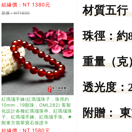
結緣價：NT 1380元
材質五行
原價：NT1600
珠徑：
約8
重量（克
透光度：
紅瑪瑙手鍊(紅瑪瑙珠子，珠徑約
10mm，19顆珠，OML282) 客製
附贈：
東
化設計各種紅瑪瑙珠串、紅瑪瑙珠
子、紅瑪瑙手鍊、紅瑪瑙手珠。★
附東方翡翠寶石保證卡
結緣價：NT 1580元