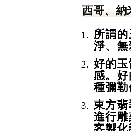
西哥、納
所謂的
淨、無
好的玉
感。好
種彌勒
東方翡
進行雕
客製化