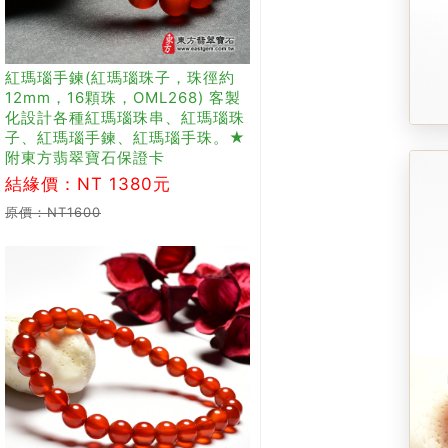
紅瑪瑙手鍊(紅瑪瑙珠子，珠徑約
12mm，16顆珠，OML268) 客製
化設計各種紅瑪瑙珠串、紅瑪瑙珠
子、紅瑪瑙手鍊、紅瑪瑙手珠。★
附東方翡翠寶石保證卡
結緣價：NT 1380元
原價：NT1600