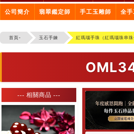
公司簡介
翡翠鑑定師
手工玉雕師
全手
首頁-
玉石手鍊
紅瑪瑙手珠（紅瑪瑙珠串珠
OML
--- 相關商品 ---