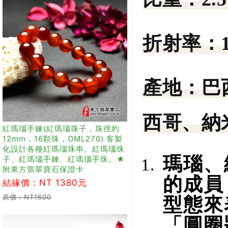
折射率：
產地：
巴
西哥、納
紅瑪瑙手鍊(紅瑪瑙珠子，珠徑約
12mm，16顆珠，OML270) 客製
化設計各種紅瑪瑙珠串、紅瑪瑙珠
瑪瑙、
子、紅瑪瑙手鍊、紅瑪瑙手珠。★
附東方翡翠寶石保證卡
的成員
結緣價：NT 1380元
原價：NT1600
型態來
「圓圈