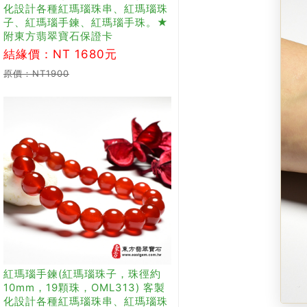
化設計各種紅瑪瑙珠串、紅瑪瑙珠
子、紅瑪瑙手鍊、紅瑪瑙手珠。★
附東方翡翠寶石保證卡
結緣價：NT 1680元
原價：NT1900
紅瑪瑙手鍊(紅瑪瑙珠子，珠徑約
10mm，19顆珠，OML313) 客製
化設計各種紅瑪瑙珠串、紅瑪瑙珠