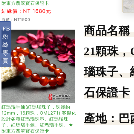
附東方翡翠寶石保證卡
結緣價：NT 1680元
原價：NT1900
商品名稱
FB
粉
絲
21顆珠，
專
頁
瑙珠子、
石保證卡
紅瑪瑙手鍊(紅瑪瑙珠子，珠徑約
12mm，16顆珠，OML271) 客製化
產地：
巴
設計各種紅瑪瑙珠串、紅瑪瑙珠
子、紅瑪瑙手鍊、紅瑪瑙手珠。★
附東方翡翠寶石保證卡