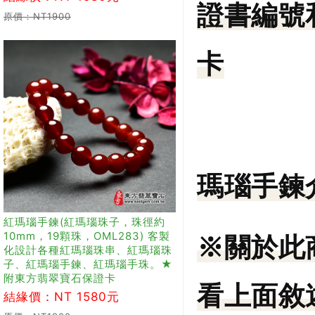
證書編號
原價：NT1900
卡
瑪瑙手鍊
紅瑪瑙手鍊(紅瑪瑙珠子，珠徑約
10mm，19顆珠，OML283) 客製
※關於此
化設計各種紅瑪瑙珠串、紅瑪瑙珠
子、紅瑪瑙手鍊、紅瑪瑙手珠。★
附東方翡翠寶石保證卡
看上面敘
結緣價：NT 1580元