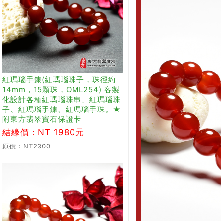
紅瑪瑙手鍊(紅瑪瑙珠子，珠徑約
14mm，15顆珠，OML254) 客製
化設計各種紅瑪瑙珠串、紅瑪瑙珠
子、紅瑪瑙手鍊、紅瑪瑙手珠。★
附東方翡翠寶石保證卡
結緣價：NT 1980元
原價：NT2300