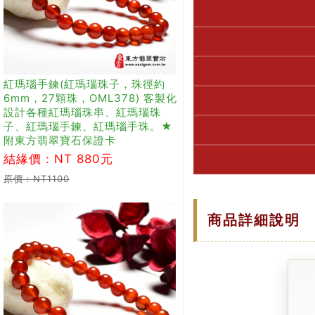
紅瑪瑙手鍊(紅瑪瑙珠子，珠徑約
6mm，27顆珠，OML378) 客製化
設計各種紅瑪瑙珠串、紅瑪瑙珠
子、紅瑪瑙手鍊、紅瑪瑙手珠。★
附東方翡翠寶石保證卡
結緣價：NT 880元
原價：NT1100
商品詳細說明