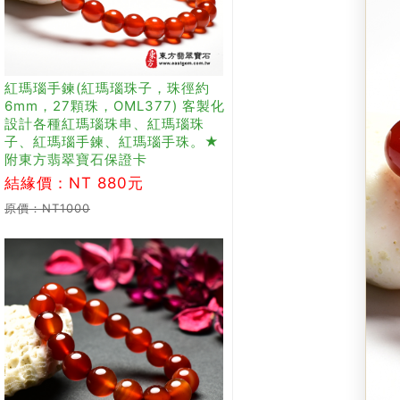
紅瑪瑙手鍊(紅瑪瑙珠子，珠徑約
6mm，27顆珠，OML377) 客製化
設計各種紅瑪瑙珠串、紅瑪瑙珠
子、紅瑪瑙手鍊、紅瑪瑙手珠。★
附東方翡翠寶石保證卡
結緣價：NT 880元
原價：NT1000