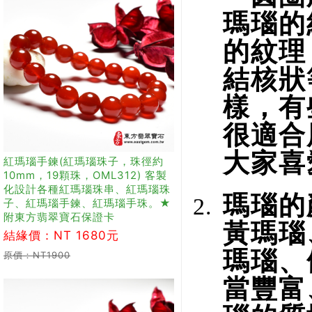
瑪瑙的
的紋理
結核狀
樣，有
很適合
大家喜
紅瑪瑙手鍊(紅瑪瑙珠子，珠徑約
10mm，19顆珠，OML312) 客製
化設計各種紅瑪瑙珠串、紅瑪瑙珠
瑪瑙的
子、紅瑪瑙手鍊、紅瑪瑙手珠。★
附東方翡翠寶石保證卡
黃瑪瑙
結緣價：NT 1680元
瑪瑙、
原價：NT1900
當豐富