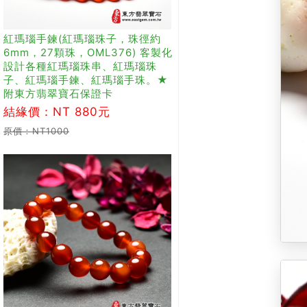
紅瑪瑙手鍊(紅瑪瑙珠子，珠徑約
6mm，27顆珠，OML376) 客製化
設計各種紅瑪瑙珠串、紅瑪瑙珠
子、紅瑪瑙手鍊、紅瑪瑙手珠。★
附東方翡翠寶石保證卡
結緣價：NT 880元
原價：NT1000