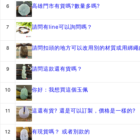
高雄門市有貨嗎?數量多嗎?
6
請問有line可以詢問嗎？
7
請問扣頭的地方可以改用別的材質或用綁繩的
8
請問這款還有貨嗎？
9
你好：我想買這個玉佩
10
這還有貨? 還是可以訂製，價格是一樣的?
11
有現貨嗎？ 或者別款的
12