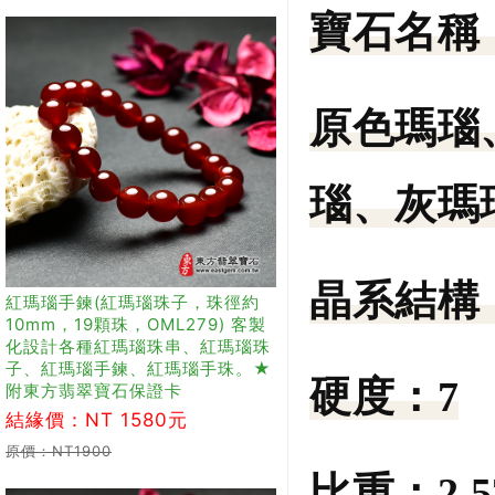
寶石名稱
原色瑪瑙
瑙、灰瑪
晶系結構
紅瑪瑙手鍊(紅瑪瑙珠子，珠徑約
10mm，19顆珠，OML279) 客製
化設計各種紅瑪瑙珠串、紅瑪瑙珠
子、紅瑪瑙手鍊、紅瑪瑙手珠。★
硬度：
7
附東方翡翠寶石保證卡
結緣價：NT 1580元
原價：NT1900
比重：
2.5