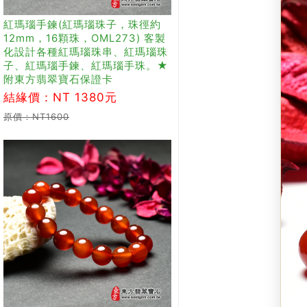
紅瑪瑙手鍊(紅瑪瑙珠子，珠徑約
12mm，16顆珠，OML273) 客製
化設計各種紅瑪瑙珠串、紅瑪瑙珠
子、紅瑪瑙手鍊、紅瑪瑙手珠。★
附東方翡翠寶石保證卡
結緣價：NT 1380元
原價：NT1600