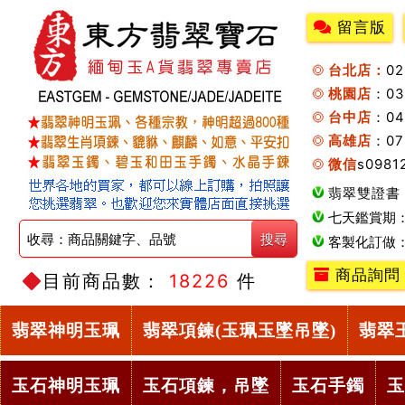
留言版
台北店：
0
桃園店
：0
台中店
：04
高雄店
：07
微信
s0981
翡翠雙證書
七天鑑賞期
客製化訂做
商品詢問
目前商品數：
18226
件
翡翠神明玉珮
翡翠項鍊(玉珮玉墜吊墜)
翡翠
玉石神明玉珮
玉石項鍊，吊墜
玉石手鐲
玉