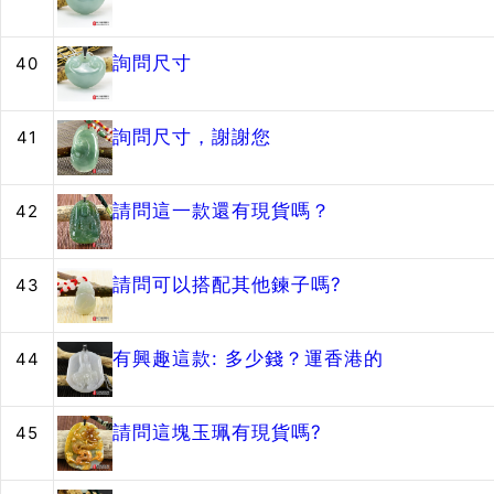
詢問尺寸
40
詢問尺寸，謝謝您
41
請問這一款還有現貨嗎？
42
請問可以搭配其他鍊子嗎?
43
有興趣這款: 多少錢？運香港的
44
請問這塊玉珮有現貨嗎?
45