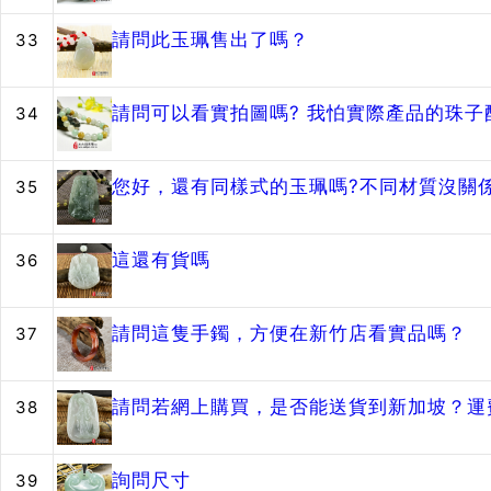
請問此玉珮售出了嗎？
33
請問可以看實拍圖嗎? 我怕實際產品的珠
34
您好，還有同樣式的玉珮嗎?不同材質沒關
35
這還有貨嗎
36
請問這隻手鐲，方便在新竹店看實品嗎？
37
請問若網上購買，是否能送貨到新加坡？運
38
詢問尺寸
39