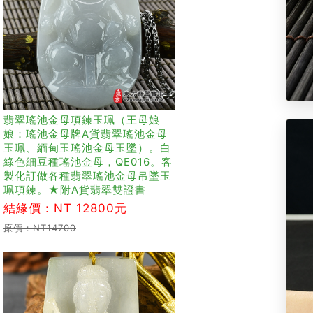
翡翠瑤池金母項鍊玉珮（王母娘
娘：瑤池金母牌A貨翡翠瑤池金母
玉珮、緬甸玉瑤池金母玉墜）。白
綠色細豆種瑤池金母，QE016。客
製化訂做各種翡翠瑤池金母吊墜玉
珮項鍊。★附A貨翡翠雙證書
結緣價：NT 12800元
原價：NT14700