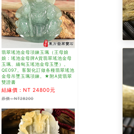
翡翠瑤池金母項鍊玉珮（王母娘
娘：瑤池金母牌A貨翡翠瑤池金母
玉珮、緬甸玉瑤池金母玉墜）。
QE097。客製化訂做各種翡翠瑤池
金母吊墜玉珮項鍊。★附A貨翡翠
雙證書
結緣價：NT 24800元
原價：NT28200