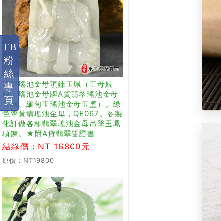
FB
粉
絲
翡翠瑤池金母項鍊玉珮（王母娘
專
娘：瑤池金母牌A貨翡翠瑤池金母
頁
玉珮、緬甸玉瑤池金母玉墜）。綠
色帶黃翡瑤池金母，QE067。客製
化訂做各種翡翠瑤池金母吊墜玉珮
項鍊。★附A貨翡翠雙證書
結緣價：NT 16800元
原價：NT19800