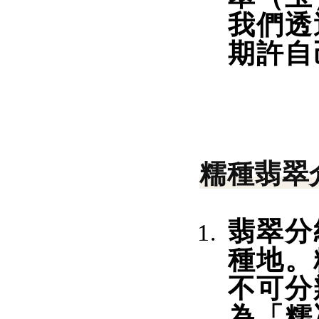
我們透
期許自
糯種翡翠
翡翠分
種地。
不可分
為「糯