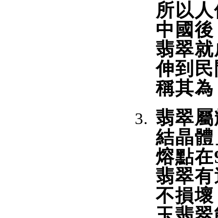
所以人
中國後
翡翠就
伸到民
稱其為
翡翠屬
結晶體
熔點在9
翡翠有
不損壞
玉翡翠