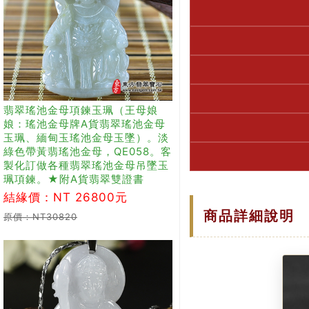
翡翠瑤池金母項鍊玉珮（王母娘
娘：瑤池金母牌A貨翡翠瑤池金母
玉珮、緬甸玉瑤池金母玉墜）。淡
綠色帶黃翡瑤池金母，QE058。客
製化訂做各種翡翠瑤池金母吊墜玉
珮項鍊。★附A貨翡翠雙證書
結緣價：NT 26800元
商品詳細說明
原價：NT30820