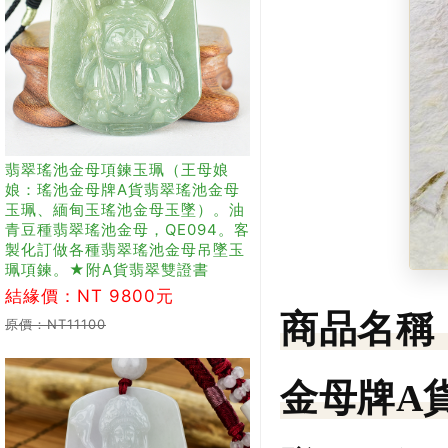
翡翠瑤池金母項鍊玉珮（王母娘
娘：瑤池金母牌A貨翡翠瑤池金母
玉珮、緬甸玉瑤池金母玉墜）。油
青豆種翡翠瑤池金母，QE094。客
製化訂做各種翡翠瑤池金母吊墜玉
珮項鍊。★附A貨翡翠雙證書
結緣價：NT 9800元
商品名稱
原價：NT11100
金母牌A