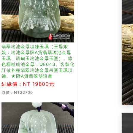
翡翠瑤池金母項鍊玉珮（王母娘
娘：瑤池金母牌A貨翡翠瑤池金母
玉珮、緬甸玉瑤池金母玉墜）。綠
色糯種瑤池金母，QE043。客製化
訂做各種翡翠瑤池金母吊墜玉珮項
鍊。★附A貨翡翠雙證書
結緣價：NT 19800元
原價：NT22700