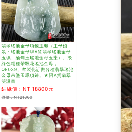
翡翠瑤池金母項鍊玉珮（王母娘
娘：瑤池金母牌A貨翡翠瑤池金母
玉珮、緬甸玉瑤池金母玉墜）。淡
綠色糯種帶飄花瑤池金母，
QE039。客製化訂做各種翡翠瑤池
金母吊墜玉珮項鍊。★附A貨翡翠
雙證書
結緣價：NT 18800元
原價：NT21600