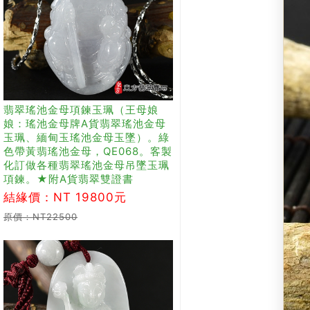
翡翠瑤池金母項鍊玉珮（王母娘
娘：瑤池金母牌A貨翡翠瑤池金母
玉珮、緬甸玉瑤池金母玉墜）。綠
色帶黃翡瑤池金母，QE068。客製
化訂做各種翡翠瑤池金母吊墜玉珮
項鍊。★附A貨翡翠雙證書
結緣價：NT 19800元
原價：NT22500