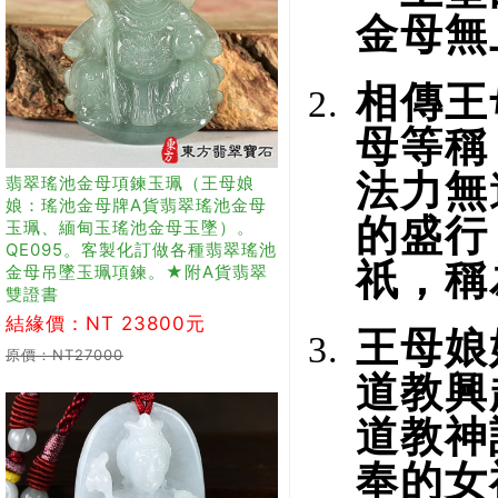
金母無
相傳王
母等稱
法力無
翡翠瑤池金母項鍊玉珮（王母娘
娘：瑤池金母牌A貨翡翠瑤池金母
的盛行
玉珮、緬甸玉瑤池金母玉墜）。
QE095。客製化訂做各種翡翠瑤池
祇，稱
金母吊墜玉珮項鍊。★附A貨翡翠
雙證書
結緣價：NT 23800元
王母娘
原價：NT27000
道教興
道教神
奉的女