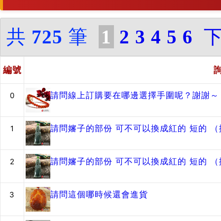
共
725
筆
1
2
3
4
5
6
編號
請問線上訂購要在哪邊選擇手圍呢？謝謝～
0
請問嬸子的部份 可不可以換成紅的 短的 
1
請問嬸子的部份 可不可以換成紅的 短的 
2
請問這個哪時候還會進貨
3