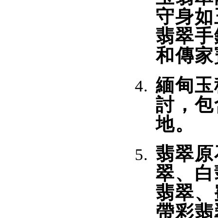
守身如
翡翠手
和傳家
緬甸玉
討，包
地。
翡翠原
翠、白
翡翠、
帶彩翡