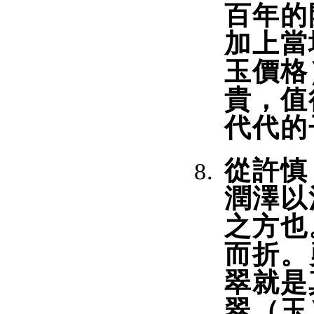
百年的
加上當
玉價格
貴，值
代代的
從許慎
潤澤以
之方也
而折。
翠就是
翠（玉