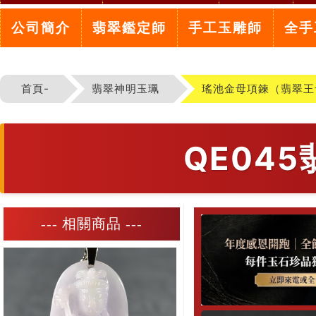
公司簡介
翡翠鑑定師
手工玉雕師
全手
首頁-
翡翠神明玉珮
瑤池金母項鍊（翡翠王
QE04
--- 相關商品 ---