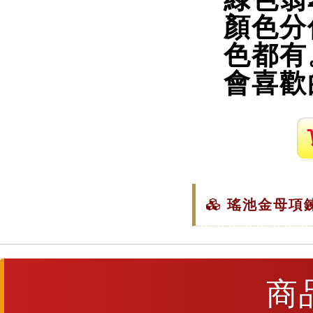
顏色分
色都有
會喜歡
瑤池金母項鍊
商