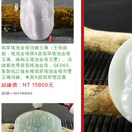
翡翠瑤池金母項鍊玉珮（王母娘
娘：瑤池金母牌A貨翡翠瑤池金母
玉珮、緬甸玉瑤池金母玉墜）。淡
綠紫色帶黃翡瑤池金母，QE063。
客製化訂做各種翡翠瑤池金母吊墜
玉珮項鍊。★附A貨翡翠雙證書
結緣價：NT 15800元
原價：NT19800