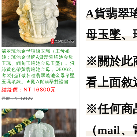
A貨翡翠
母玉墜、
翡翠瑤池金母項鍊玉珮（王母娘
娘：瑤池金母牌A貨翡翠瑤池金母
※關於此
玉珮、緬甸玉瑤池金母玉墜）。淺
綠黃色帶黃翡瑤池金母，QE062。
客製化訂做各種翡翠瑤池金母吊墜
看上面敘
玉珮項鍊。★附A貨翡翠雙證書
結緣價：NT 16800元
原價：NT19100
※任何商
（mail