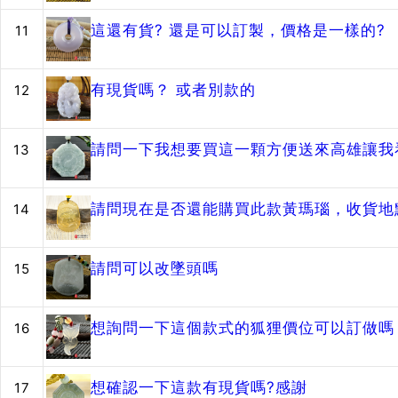
這還有貨? 還是可以訂製，價格是一樣的?
11
有現貨嗎？ 或者別款的
12
請問一下我想要買這一顆方便送來高雄讓我
13
請問現在是否還能購買此款黃瑪瑙，收貨地
14
請問可以改墜頭嗎
15
想詢問一下這個款式的狐狸價位可以訂做嗎？
16
想確認一下這款有現貨嗎?感謝
17