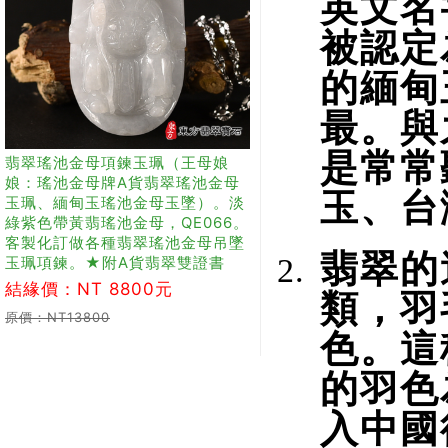
英文名
被認定
的緬甸
最。與
是常常
翡翠瑤池金母項鍊玉珮（王母娘
娘：瑤池金母牌A貨翡翠瑤池金母
玉、台
玉珮、緬甸玉瑤池金母玉墜）。淡
綠紫色帶黃翡瑤池金母，QE066。
客製化訂做各種翡翠瑤池金母吊墜
翡翠的
玉珮項鍊。★附A貨翡翠雙證書
結緣價：NT 8800元
類，羽
原價：NT13800
色。這
的羽色
入中國