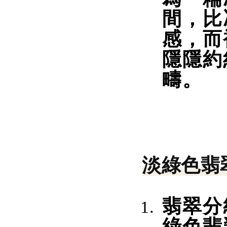
間，比
感，而
隱隱約
疇。
淡綠色翡
翡翠分
綠色翡