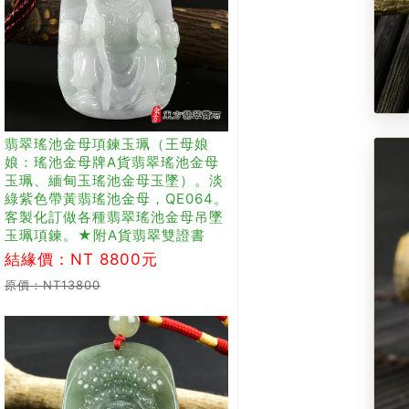
翡翠瑤池金母項鍊玉珮（王母娘
娘：瑤池金母牌A貨翡翠瑤池金母
玉珮、緬甸玉瑤池金母玉墜）。淡
綠紫色帶黃翡瑤池金母，QE064。
客製化訂做各種翡翠瑤池金母吊墜
玉珮項鍊。★附A貨翡翠雙證書
結緣價：NT 8800元
原價：NT13800