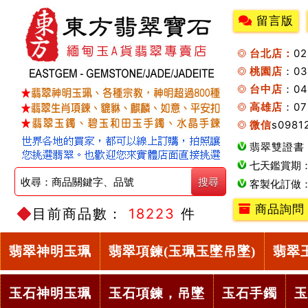
留言版
台北店：
0
桃園店
：0
台中店
：04
高雄店
：07
微信
s0981
翡翠雙證書
七天鑑賞期
客製化訂做
商品詢問
目前商品數：
18223
件
翡翠神明玉珮
翡翠項鍊(玉珮玉墜吊墜)
翡翠
玉石神明玉珮
玉石項鍊，吊墜
玉石手鐲
玉