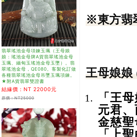
※東方翡
翡翠瑤池金母項鍊玉珮（王母娘
娘：瑤池金母牌A貨翡翠瑤池金母
玉珮、緬甸玉瑤池金母玉墜）。翡
翠瑤池金母，QE080。客製化訂做
王母娘娘 
各種翡翠瑤池金母吊墜玉珮項鍊。
★附A貨翡翠雙證書
結緣價：NT 22000元
「王母
原價：NT25000
元君、
金慈聖
「上聖