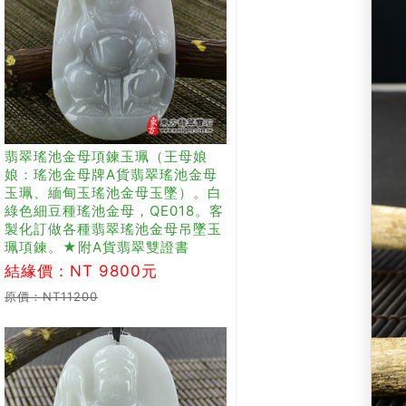
翡翠瑤池金母項鍊玉珮（王母娘
娘：瑤池金母牌A貨翡翠瑤池金母
玉珮、緬甸玉瑤池金母玉墜）。白
綠色細豆種瑤池金母，QE018。客
製化訂做各種翡翠瑤池金母吊墜玉
珮項鍊。★附A貨翡翠雙證書
結緣價：NT 9800元
原價：NT11200