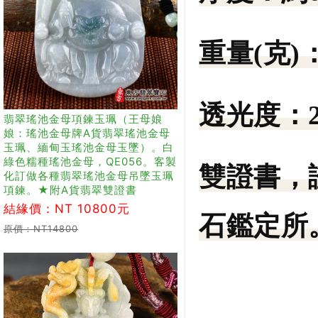
重量(克)
透光度：
翡翠瑤池金母項鍊玉珮（王母娘
娘：瑤池金母牌A貨翡翠瑤池金母
玉珮、緬甸玉瑤池金母玉墜）。白
綠色糯種瑤池金母，QE056。客製
雙證書，
化訂做各種翡翠瑤池金母吊墜玉珮
項鍊。★附A貨翡翠雙證書
結緣價：NT 10800元
石鑑定所。
原價：NT14800