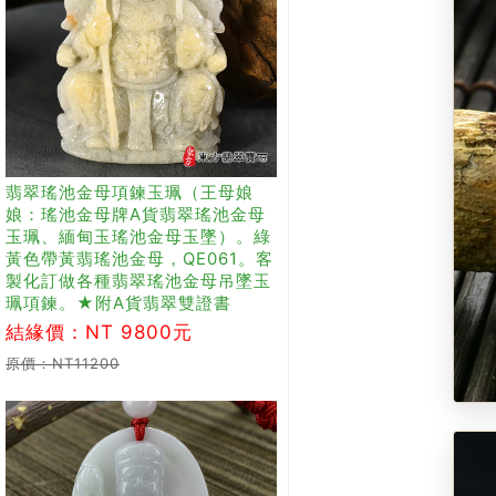
翡翠瑤池金母項鍊玉珮（王母娘
娘：瑤池金母牌A貨翡翠瑤池金母
玉珮、緬甸玉瑤池金母玉墜）。綠
黃色帶黃翡瑤池金母，QE061。客
製化訂做各種翡翠瑤池金母吊墜玉
珮項鍊。★附A貨翡翠雙證書
結緣價：NT 9800元
原價：NT11200