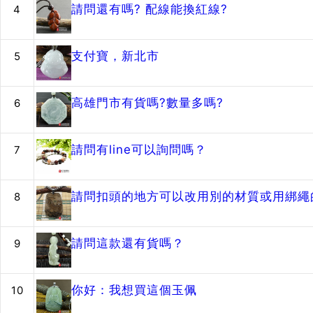
請問還有嗎? 配線能換紅線?
4
支付寶，新北市
5
高雄門市有貨嗎?數量多嗎?
6
請問有line可以詢問嗎？
7
請問扣頭的地方可以改用別的材質或用綁繩的
8
請問這款還有貨嗎？
9
你好：我想買這個玉佩
10