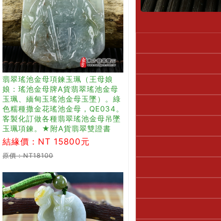
翡翠瑤池金母項鍊玉珮（王母娘
娘：瑤池金母牌A貨翡翠瑤池金母
玉珮、緬甸玉瑤池金母玉墜）。綠
色糯種撒金花瑤池金母，QE034。
客製化訂做各種翡翠瑤池金母吊墜
玉珮項鍊。★附A貨翡翠雙證書
結緣價：NT 15800元
原價：NT18100