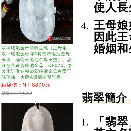
使人長
王母娘
因此王
婚姻和
翡翠瑤池金母項鍊玉珮（王母娘
娘：瑤池金母牌A貨翡翠瑤池金母
玉珮、緬甸玉瑤池金母玉墜）。淡
綠色帶黃翡瑤池金母，QE070。客
製化訂做各種翡翠瑤池金母吊墜玉
珮項鍊。★附A貨翡翠雙證書
結緣價：NT 8800元
原價：NT13800
翡翠簡介
「翡翠