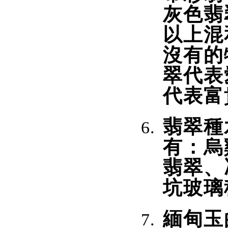
灰色翡
以上混
沒有的
翠代表
代表富
翡翠種
有：烏
翡翠、
坑玻璃
緬甸玉