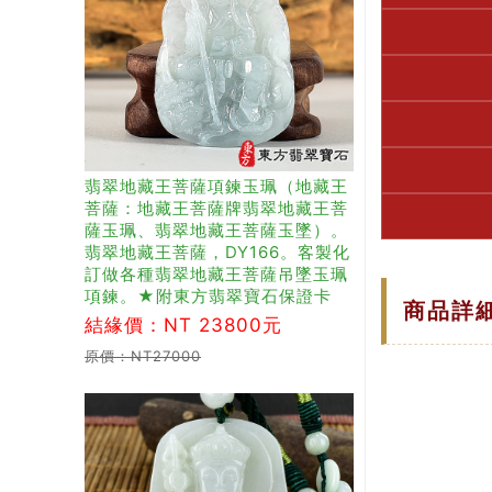
翡翠地藏王菩薩項鍊玉珮（地藏王
菩薩：地藏王菩薩牌翡翠地藏王菩
薩玉珮、翡翠地藏王菩薩玉墜）。
翡翠地藏王菩薩，DY166。客製化
訂做各種翡翠地藏王菩薩吊墜玉珮
項鍊。★附東方翡翠寶石保證卡
商品詳
結緣價：NT 23800元
原價：NT27000