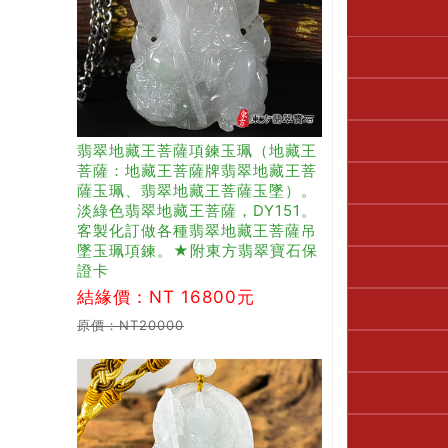
翡翠地藏王菩薩項鍊玉珮（地藏王
菩薩：地藏王菩薩牌翡翠地藏王菩
薩玉珮、翡翠地藏王菩薩玉墜）。
淡綠色翡翠地藏王菩薩，DY151。
客製化訂做各種翡翠地藏王菩薩吊
墜玉珮項鍊。★附東方翡翠寶石保
證卡
結緣價：NT 16800元
原價：NT20000