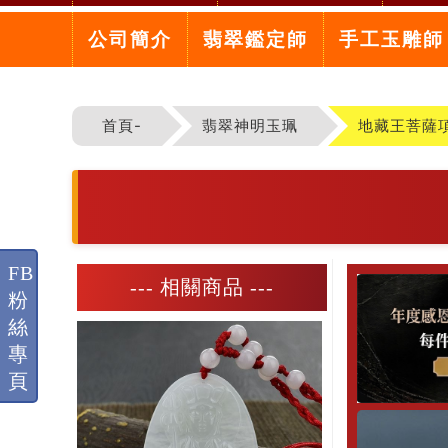
公司簡介
翡翠鑑定師
手工玉雕師
首頁-
翡翠神明玉珮
地藏王菩薩
FB
--- 相關商品 ---
粉
絲
專
頁