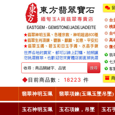
台
桃
台
高
微
翡
七
客
商
目前商品數：
18223
件
翡翠神明玉珮
翡翠項鍊(玉珮玉墜吊墜)
玉石神明玉珮
玉石項鍊，吊墜
玉石