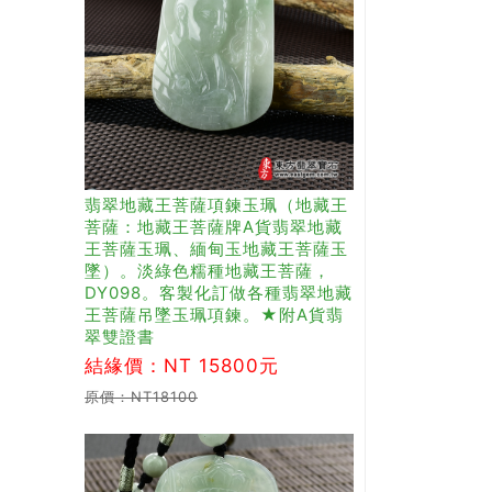
翡翠地藏王菩薩項鍊玉珮（地藏王
菩薩：地藏王菩薩牌A貨翡翠地藏
王菩薩玉珮、緬甸玉地藏王菩薩玉
墜）。淡綠色糯種地藏王菩薩，
DY098。客製化訂做各種翡翠地藏
王菩薩吊墜玉珮項鍊。★附A貨翡
翠雙證書
結緣價：NT 15800元
原價：NT18100