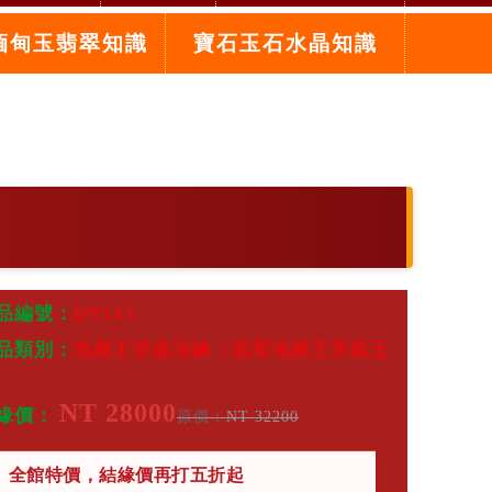
緬甸玉翡翠知識
寶石玉石水晶知識
品編號：
DY143
品類別：
地藏王菩薩項鍊（翡翠地藏王菩薩玉
）
NT 28000
緣價：
原價：
NT 32200
全館特價，結緣價再打五折起