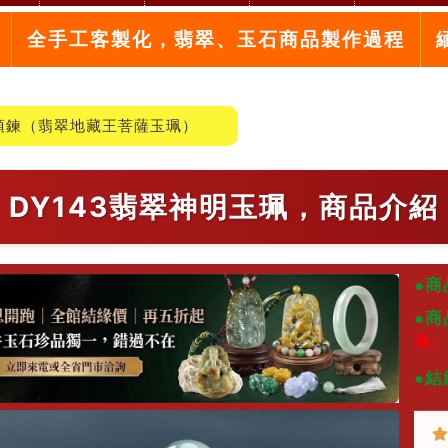
全手工客製化，翡翠、玉石商品製作過程
項鍊（翡翠地藏王菩薩玉珮）
DY143翡翠神明玉珮，商品介紹
●商
●商
珮
●結