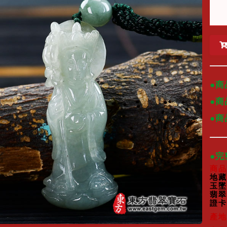
●商
●商
●
●
商品
地藏
玉墜
翡翠
證卡
產地