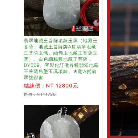
翡翠地藏王菩薩項鍊玉珮（地藏王
菩薩：地藏王菩薩牌A貨翡翠地藏
王菩薩玉珮、緬甸玉地藏王菩薩玉
墜）。白色細糯種地藏王菩薩，
DY009。客製化訂做各種翡翠地藏
王菩薩吊墜玉珮項鍊。★附A貨翡
翠雙證書
結緣價：NT 12800元
原價：NT14720