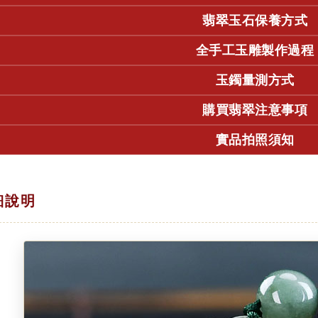
翡翠玉石保養方式
全手工玉雕製作過程
玉鐲量測方式
購買翡翠注意事項
實品拍照須知
細說明