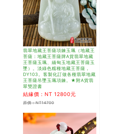
翡翠地藏王菩薩項鍊玉珮（地藏王
菩薩：地藏王菩薩牌A貨翡翠地藏
王菩薩玉珮、緬甸玉地藏王菩薩玉
墜）。淡綠色糯種地藏王菩薩，
DY103。客製化訂做各種翡翠地藏
王菩薩吊墜玉珮項鍊。★附A貨翡
翠雙證書
結緣價：NT 12800元
原價：NT14700