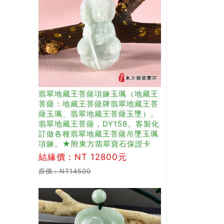
翡翠地藏王菩薩項鍊玉珮（地藏王
菩薩：地藏王菩薩牌翡翠地藏王菩
薩玉珮、翡翠地藏王菩薩玉墜）。
翡翠地藏王菩薩，DY158。客製化
訂做各種翡翠地藏王菩薩吊墜玉珮
項鍊。★附東方翡翠寶石保證卡
結緣價：NT 12800元
原價：NT14500