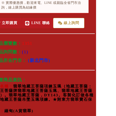
※ 實際優惠價，歡迎來電、LINE 或親臨全省門市洽
詢，線上購買為結緣價
立即購買
LINE 聯絡
線上詢問
品瀏覽數：
1351
品詢問數：
(1)
商品所在門市：
(新北門市)
完整商品資訊：
名稱：
翡翠地藏王菩薩項鍊玉珮（地藏王菩薩：
王菩薩牌翡翠地藏王菩薩玉珮、翡翠地藏王菩薩
）。翡翠地藏王菩薩，DY143。客製化訂做各種
地藏王菩薩吊墜玉珮項鍊。★附東方翡翠寶石保
：
緬甸(A貨翡翠)