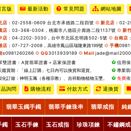
留言版
最新活動
常見問題
網站地圖
北店：
02-2558-0609 台北市承德路二段四號
新北店：
02-
園店
：03-368-0304，桃園市八德區介壽路二段1137號
新
中店
：04-2202-3030，台中市北區忠明路502-5號
台南店
雄店
：07-727-2008，
高雄市鳳山區瑞隆東路199號
手機
0981
信
s0981260266
QQ
3013939189
Mail
jade@mail2000
翠雙證書：A貨翡翠證書＋店家保證書
信用保
天鑑賞期：「線上訂購」七日內可以換貨和退貨。
專業翡
製化訂做：神明玉珮（各種宗教）、吉祥動物植物玉墜。
免費
依
品詢問
購物流程
付款方式
退換貨
翡翠玉鐲手鐲
翡翠手鍊珠串
翡翠戒指
純
手鐲
玉石手鍊
玉石戒指
珍珠項鍊
不鏽鋼戒