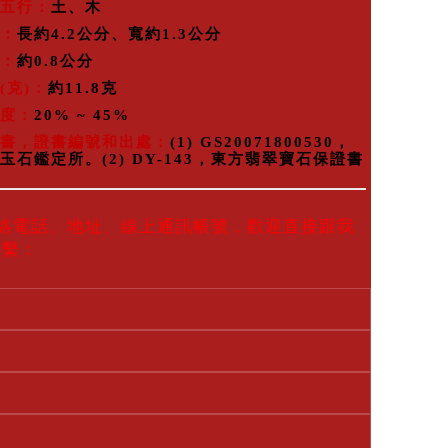
五行：
土、木
：
長
約
4.2公分、寬
約
1.3公分
：
約0.8公分
(克)：
約11.8克
度：
20% ~ 45%
書，證書編號和出處：
(1) GS20071800530，
玉石鑑定所。(2) DY-143，東方翡翠寶石保證書
聯絡電話、地址、線上通訊帳號，歡迎直接跟我
聯繫：