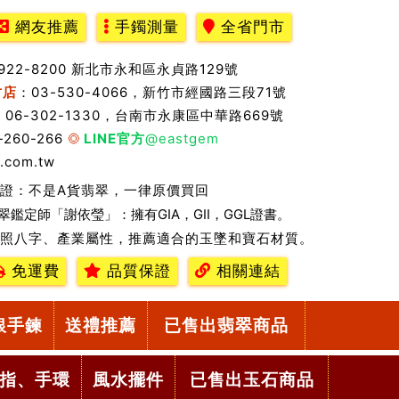
網友推薦
手鐲測量
全省門市
2922-8200 新北市永和區永貞路129號
竹店
：03-530-4066，新竹市經國路三段71號
：06-302-1330，台南市永康區中華路669號
-260-266
LINE官方
@eastgem
.com.tw
證：不是A貨翡翠，一律原價買回
翠鑑定師「謝依瑩」：擁有GIA，GII，GGL證書。
照八字、產業屬性，推薦適合的玉墜和寶石材質。
免運費
品質保證
相關連結
銀手鍊
送禮推薦
已售出翡翠商品
指、手環
風水擺件
已售出玉石商品