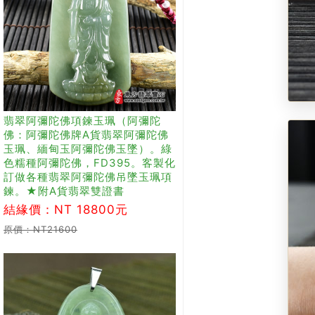
翡翠阿彌陀佛項鍊玉珮（阿彌陀
佛：阿彌陀佛牌A貨翡翠阿彌陀佛
玉珮、緬甸玉阿彌陀佛玉墜）。綠
色糯種阿彌陀佛，FD395。客製化
訂做各種翡翠阿彌陀佛吊墜玉珮項
鍊。★附A貨翡翠雙證書
結緣價：NT 18800元
原價：NT21600