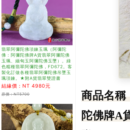
翡翠阿彌陀佛項鍊玉珮（阿彌陀
佛：阿彌陀佛牌A貨翡翠阿彌陀佛
玉珮、緬甸玉阿彌陀佛玉墜）。綠
色糯種翡翠阿彌陀佛，FD672。客
製化訂做各種翡翠阿彌陀佛吊墜玉
珮項鍊。★附A貨翡翠雙證書
結緣價：NT 4980元
商品名稱
原價：NT5700
陀佛牌A