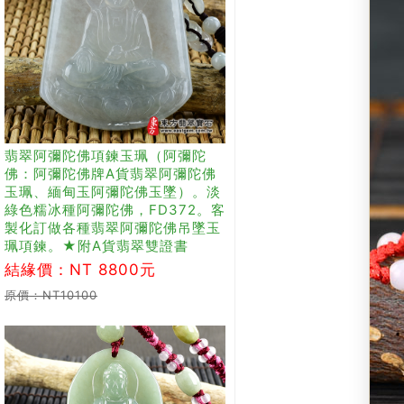
翡翠阿彌陀佛項鍊玉珮（阿彌陀
佛：阿彌陀佛牌A貨翡翠阿彌陀佛
玉珮、緬甸玉阿彌陀佛玉墜）。淡
綠色糯冰種阿彌陀佛，FD372。客
製化訂做各種翡翠阿彌陀佛吊墜玉
珮項鍊。★附A貨翡翠雙證書
結緣價：NT 8800元
原價：NT10100