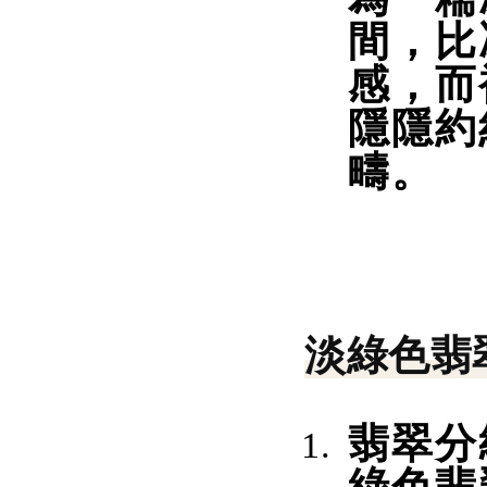
間，比
感，而
隱隱約
疇。
淡綠色翡
翡翠分