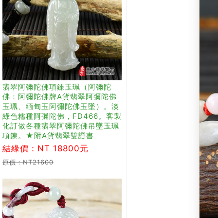
翡翠阿彌陀佛項鍊玉珮（阿彌陀
佛：阿彌陀佛牌A貨翡翠阿彌陀佛
玉珮、緬甸玉阿彌陀佛玉墜）。淡
綠色糯種阿彌陀佛，FD466。客製
化訂做各種翡翠阿彌陀佛吊墜玉珮
項鍊。★附A貨翡翠雙證書
結緣價：NT 18800元
原價：NT21600