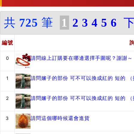
共
725
筆
1
2
3
4
5
6
編號
請問線上訂購要在哪邊選擇手圍呢？謝謝～
0
請問嬸子的部份 可不可以換成紅的 短的 
1
請問嬸子的部份 可不可以換成紅的 短的 
2
請問這個哪時候還會進貨
3