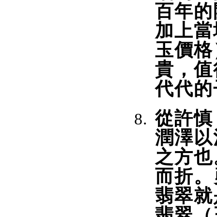
百年的
加上當
玉價格
貴，值
代代的
從許慎
潤澤以
之方也
而折。
翡翠就
翡翠（