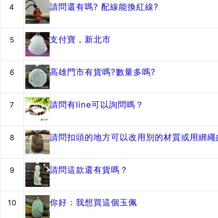
請問還有嗎? 配線能換紅線?
4
支付寶，新北市
5
高雄門市有貨嗎?數量多嗎?
6
請問有line可以詢問嗎？
7
請問扣頭的地方可以改用別的材質或用綁繩的
8
請問這款還有貨嗎？
9
你好：我想買這個玉佩
10