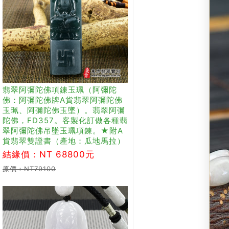
翡翠阿彌陀佛項鍊玉珮（阿彌陀
佛：阿彌陀佛牌A貨翡翠阿彌陀佛
玉珮、阿彌陀佛玉墜）。翡翠阿彌
陀佛，FD357。客製化訂做各種翡
翠阿彌陀佛吊墜玉珮項鍊。★附A
貨翡翠雙證書（產地：瓜地馬拉）
結緣價：NT 68800元
原價：NT79100