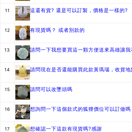
這還有貨? 還是可以訂製，價格是一樣的?
11
有現貨嗎？ 或者別款的
12
請問一下我想要買這一顆方便送來高雄讓我
13
請問現在是否還能購買此款黃瑪瑙，收貨地
14
請問可以改墜頭嗎
15
想詢問一下這個款式的狐狸價位可以訂做嗎？
16
想確認一下這款有現貨嗎?感謝
17