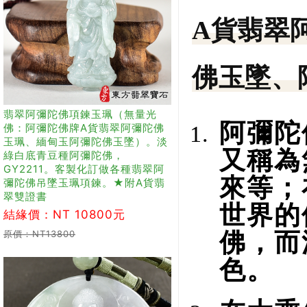
A貨翡翠
佛玉墜、
翡翠阿彌陀佛項鍊玉珮（無量光
阿彌陀
佛：阿彌陀佛牌A貨翡翠阿彌陀佛
玉珮、緬甸玉阿彌陀佛玉墜）。淡
又稱為
綠白底青豆種阿彌陀佛，
GY2211。客製化訂做各種翡翠阿
來等；
彌陀佛吊墜玉珮項鍊。★附A貨翡
翠雙證書
世界的
結緣價：NT 10800元
原價：NT13800
佛，而
色。