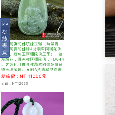
FB
粉
絲
翡翠阿彌陀佛項鍊玉珮（無量壽
專
佛：阿彌陀佛牌A貨翡翠阿彌陀佛
頁
玉珮、緬甸玉阿彌陀佛玉墜）。細
糯飄花，微冰種阿彌陀佛，FD044
。客製化訂做各種翡翠阿彌陀佛吊
墜玉珮項鍊。★附A貨翡翠雙證書
結緣價：NT 11000元
原價：NT12650