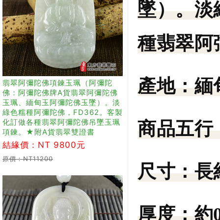
墜）。淡
種翡翠阿
產地：
緬
翡翠阿彌陀佛項鍊玉珮（阿彌陀
佛：阿彌陀佛牌A貨翡翠阿彌陀佛
玉珮、緬甸玉阿彌陀佛玉墜）。淡
綠色糯種阿彌陀佛，FD362。客製
化訂做各種翡翠阿彌陀佛吊墜玉珮
商品五行
項鍊。★附A貨翡翠雙證書
結緣價：NT 9800元
原價：NT11200
尺寸：
長
厚度：
約