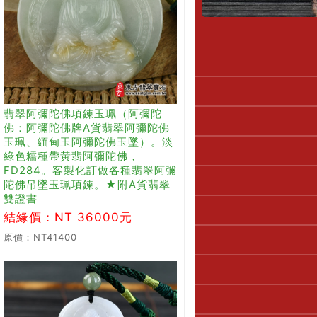
翡翠阿彌陀佛項鍊玉珮（阿彌陀
佛：阿彌陀佛牌A貨翡翠阿彌陀佛
玉珮、緬甸玉阿彌陀佛玉墜）。淡
綠色糯種帶黃翡阿彌陀佛，
FD284。客製化訂做各種翡翠阿彌
陀佛吊墜玉珮項鍊。★附A貨翡翠
雙證書
結緣價：NT 36000元
原價：NT41400