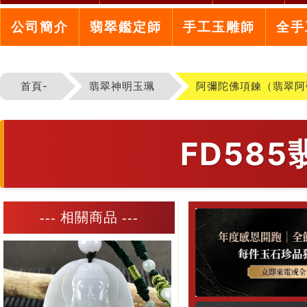
公司簡介
翡翠鑑定師
手工玉雕師
全手
首頁-
翡翠神明玉珮
阿彌陀佛項鍊（翡翠阿
FD58
--- 相關商品 ---