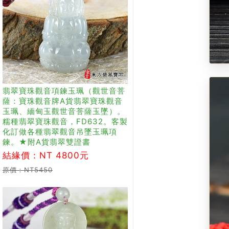
翡翠寶珠觀音項鍊玉珮（觀世音菩
薩：寶珠觀音牌A貨翡翠寶珠觀音
玉珮、緬甸玉觀世音菩薩玉墜）。
糯種翡翠寶珠觀音，FD632。客製
化訂做各種翡翠觀音吊墜玉珮項
鍊。★附A貨翡翠雙證書
結緣價：NT 4800元
原價：NT5450