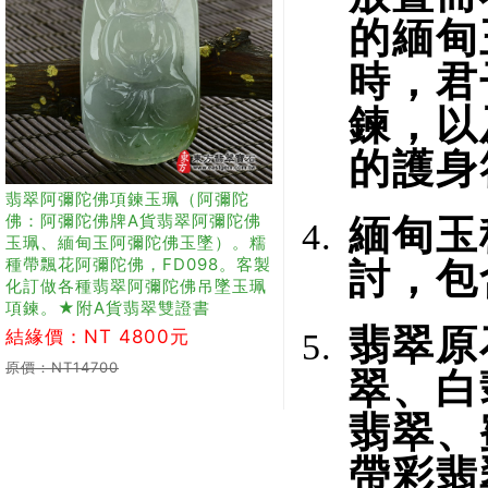
的緬甸
時，君
鍊，以
的護身
翡翠阿彌陀佛項鍊玉珮（阿彌陀
佛：阿彌陀佛牌A貨翡翠阿彌陀佛
緬甸玉
玉珮、緬甸玉阿彌陀佛玉墜）。糯
種帶飄花阿彌陀佛，FD098。客製
討，包
化訂做各種翡翠阿彌陀佛吊墜玉珮
項鍊。★附A貨翡翠雙證書
翡翠原
結緣價：NT 4800元
原價：NT14700
翠、白
翡翠、
帶彩翡