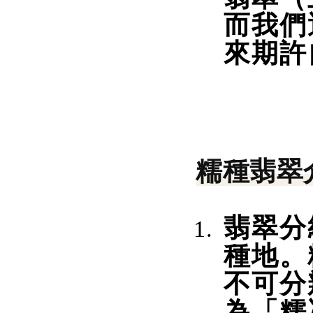
而我們
來期許
糯種翡翠
翡翠分
種地。
不可分
為「糯