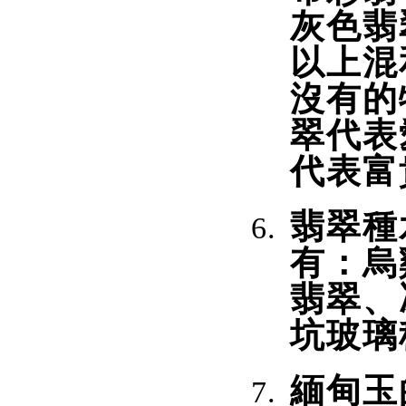
灰色翡
以上混
沒有的
翠代表
代表富
翡翠種
有：烏
翡翠、
坑玻璃
緬甸玉