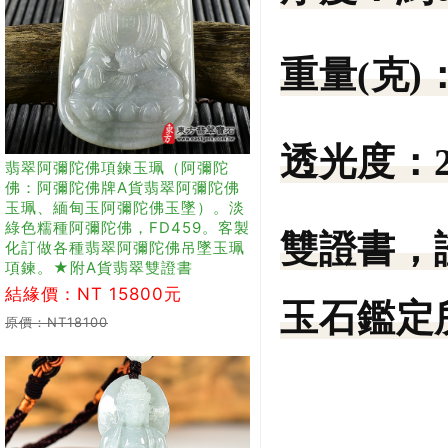
重量(克)
透光度：
翡翠阿彌陀佛項鍊玉珮（阿彌陀
佛：阿彌陀佛牌A貨翡翠阿彌陀佛
玉珮、緬甸玉阿彌陀佛玉墜）。淡
綠色糯種阿彌陀佛，FD459。客製
雙證書，
化訂做各種翡翠阿彌陀佛吊墜玉珮
項鍊。★附A貨翡翠雙證書
結緣價：NT 15800元
玉石鑑定所
原價：NT18100