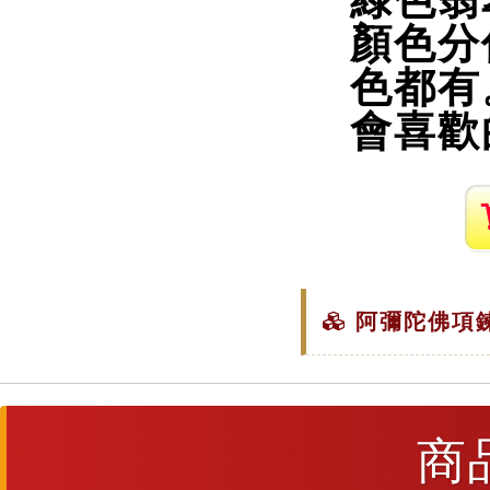
綠色翡
顏色分
色都有
會喜歡
阿彌陀佛項鍊
商