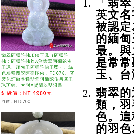
「翡翠
英文名
被認定
的緬甸
最。與
翡翠阿彌陀佛項鍊玉珮（阿彌陀
是常常
佛：阿彌陀佛牌A貨翡翠阿彌陀佛
玉珮、緬甸玉阿彌陀佛玉墜）。綠
玉、台
色糯種翡翠阿彌陀佛，FD678。客
製化訂做各種翡翠阿彌陀佛吊墜玉
珮項鍊。★附A貨翡翠雙證書
翡翠的
結緣價：NT 4980元
類，羽
原價：NT5700
色。這
的羽色