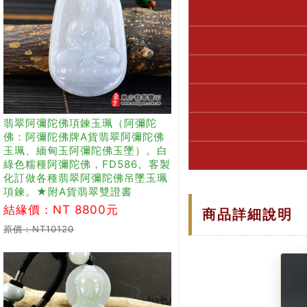
翡翠阿彌陀佛項鍊玉珮（阿彌陀
佛：阿彌陀佛牌A貨翡翠阿彌陀佛
玉珮、緬甸玉阿彌陀佛玉墜）。白
綠色糯種阿彌陀佛，FD586。客製
化訂做各種翡翠阿彌陀佛吊墜玉珮
項鍊。★附A貨翡翠雙證書
結緣價：NT 8800元
商品詳細說明
原價：NT10120