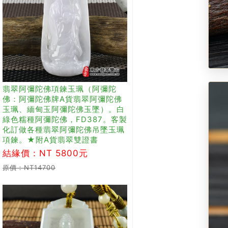
翡翠阿彌陀佛項鍊玉珮（阿彌陀
佛：阿彌陀佛牌A貨翡翠阿彌陀佛
玉珮、緬甸玉阿彌陀佛玉墜）。白
綠色糯種阿彌陀佛，FD387。客製
化訂做各種翡翠阿彌陀佛吊墜玉珮
項鍊。★附A貨翡翠雙證書
結緣價：NT 5800元
原價：NT14700