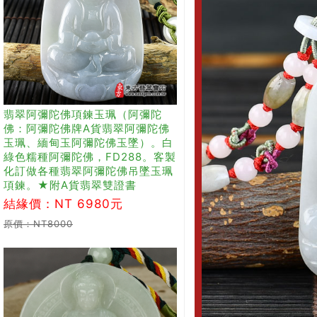
翡翠阿彌陀佛項鍊玉珮（阿彌陀
佛：阿彌陀佛牌A貨翡翠阿彌陀佛
玉珮、緬甸玉阿彌陀佛玉墜）。白
綠色糯種阿彌陀佛，FD288。客製
化訂做各種翡翠阿彌陀佛吊墜玉珮
項鍊。★附A貨翡翠雙證書
結緣價：NT 6980元
原價：NT8000