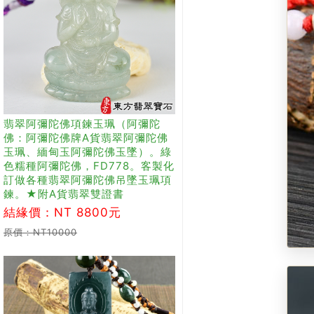
翡翠阿彌陀佛項鍊玉珮（阿彌陀
佛：阿彌陀佛牌A貨翡翠阿彌陀佛
玉珮、緬甸玉阿彌陀佛玉墜）。綠
色糯種阿彌陀佛，FD778。客製化
訂做各種翡翠阿彌陀佛吊墜玉珮項
鍊。★附A貨翡翠雙證書
結緣價：NT 8800元
原價：NT10000