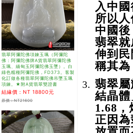
入中國
所以人
中國後
翡翠就
伸到民
翡翠阿彌陀佛項鍊玉珮（阿彌陀
佛：阿彌陀佛牌A貨翡翠阿彌陀佛
稱其為
玉珮、緬甸玉阿彌陀佛玉墜）。白
綠色糯種阿彌陀佛，FD373。客製
化訂做各種翡翠阿彌陀佛吊墜玉珮
翡翠屬
項鍊。★附A貨翡翠雙證書
結緣價：NT 18800元
結晶體
原價：NT21600
1.68
正因為
放置而