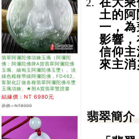
在大乘
土的阿
一，為
影響，
信仰主
翡翠阿彌陀佛項鍊玉珮（阿彌陀
來主消
佛：阿彌陀佛牌A貨翡翠阿彌陀佛
玉珮、緬甸玉阿彌陀佛玉墜）。淡
綠色糯種帶綠阿彌陀佛，FD462。
客製化訂做各種翡翠阿彌陀佛吊墜
玉珮項鍊。★附A貨翡翠雙證書
結緣價：NT 6980元
原價：NT8000
翡翠簡介