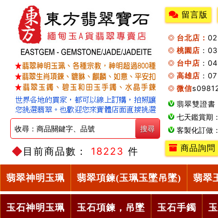
留言版
台北店：
0
桃園店
：0
台中店
：04
高雄店
：07
微信
s0981
翡翠雙證書
七天鑑賞期
客製化訂做
商品詢問
目前商品數：
18223
件
翡翠神明玉珮
翡翠項鍊(玉珮玉墜吊墜)
翡翠
玉石神明玉珮
玉石項鍊，吊墜
玉石手鐲
玉