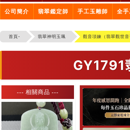
公司簡介
翡翠鑑定師
手工玉雕師
全手
首頁-
翡翠神明玉珮
觀音項鍊（翡翠觀世音
GY17
--- 相關商品 ---