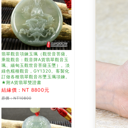
翡翠觀音項鍊玉珮（觀世音菩薩、
乘龍觀音：觀音牌A貨翡翠觀音玉
珮、緬甸玉觀世音菩薩玉墜）。淡
綠色糯種觀音，GY1320。客製化
訂做各種翡翠觀音吊墜玉珮項鍊。
★附A貨翡翠雙證書
結緣價：NT 8800元
原價：NT10800