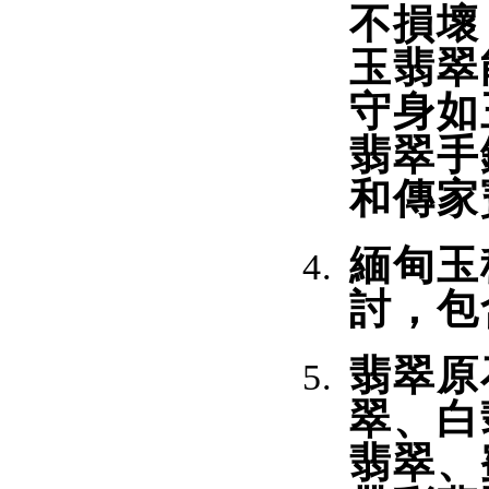
不損壞
玉翡翠
守身如
翡翠手
和傳家
緬甸玉
討，包
翡翠原
翠、白
翡翠、