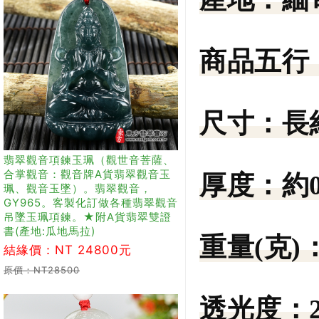
商品五行
尺寸：
長
翡翠觀音項鍊玉珮（觀世音菩薩、
合掌觀音：觀音牌A貨翡翠觀音玉
厚度：
約
珮、觀音玉墜）。翡翠觀音，
GY965。客製化訂做各種翡翠觀音
吊墜玉珮項鍊。★附A貨翡翠雙證
書(產地:瓜地馬拉)
重量(克)
結緣價：NT 24800元
原價：NT28500
透光度：