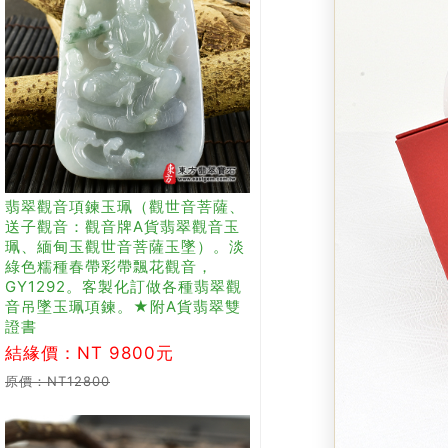
翡翠觀音項鍊玉珮（觀世音菩薩、
送子觀音：觀音牌A貨翡翠觀音玉
珮、緬甸玉觀世音菩薩玉墜）。淡
綠色糯種春帶彩帶飄花觀音，
GY1292。客製化訂做各種翡翠觀
音吊墜玉珮項鍊。★附A貨翡翠雙
證書
結緣價：NT 9800元
原價：NT12800