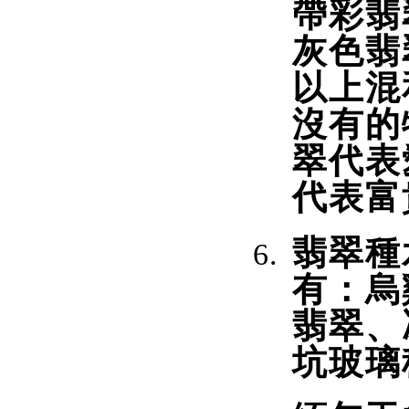
帶彩翡
灰色翡
以上混
沒有的
翠代表
代表富
翡翠種
有：烏
翡翠、
坑玻璃