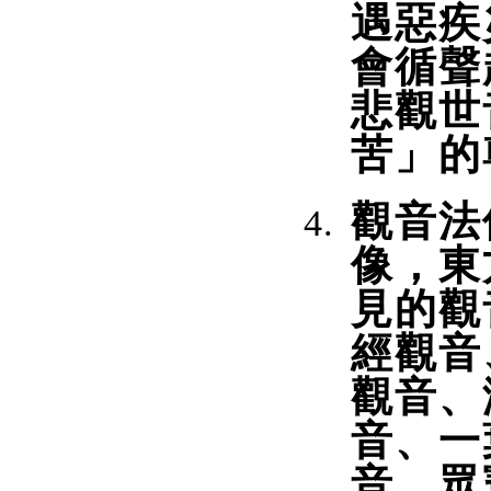
遇惡疾
會循聲
悲觀世
苦」的
觀音法
像，東
見的觀
經觀音
觀音、
音、一
音、眾