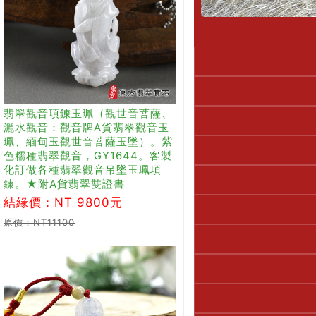
翡翠觀音項鍊玉珮（觀世音菩薩、
灑水觀音：觀音牌A貨翡翠觀音玉
珮、緬甸玉觀世音菩薩玉墜）。紫
色糯種翡翠觀音，GY1644。客製
化訂做各種翡翠觀音吊墜玉珮項
鍊。★附A貨翡翠雙證書
結緣價：NT 9800元
原價：NT11100