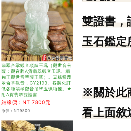
雙證書，
玉石鑑定所
翡翠合掌觀音項鍊玉珮（觀世音菩
薩：觀音牌A貨翡翠觀音玉珮、緬
甸玉觀世音菩薩玉墜）。豆糯種翡
翠合掌觀音，GY2193。客製化訂
做各種翡翠觀音吊墜玉珮項鍊。★
※關於此
附A貨翡翠雙證書
結緣價：NT 7800元
看上面敘
原價：NT9800