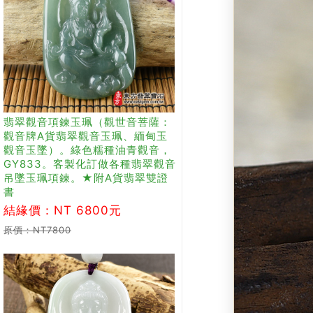
翡翠觀音項鍊玉珮（觀世音菩薩：
觀音牌A貨翡翠觀音玉珮、緬甸玉
觀音玉墜）。綠色糯種油青觀音，
GY833。客製化訂做各種翡翠觀音
吊墜玉珮項鍊。★附A貨翡翠雙證
書
結緣價：NT 6800元
原價：NT7800