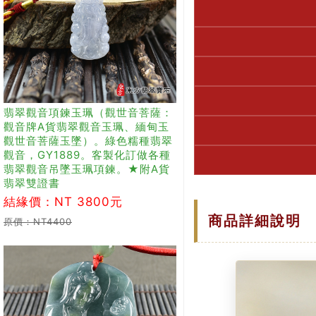
翡翠觀音項鍊玉珮（觀世音菩薩：
觀音牌A貨翡翠觀音玉珮、緬甸玉
觀世音菩薩玉墜）。綠色糯種翡翠
觀音，GY1889。客製化訂做各種
翡翠觀音吊墜玉珮項鍊。★附A貨
翡翠雙證書
結緣價：NT 3800元
商品詳細說明
原價：NT4400