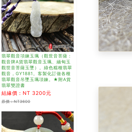
翡翠觀音項鍊玉珮（觀世音菩薩：
觀音牌A貨翡翠觀音玉珮、緬甸玉
觀世音菩薩玉墜）。綠色糯種翡翠
觀音，GY1881。客製化訂做各種
翡翠觀音吊墜玉珮項鍊。★附A貨
翡翠雙證書
結緣價：NT 3200元
原價：NT3600