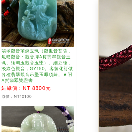
翡翠觀音項鍊玉珮（觀世音菩薩，
魚籃觀音：觀音牌A貨翡翠觀音玉
珮、緬甸玉觀音玉墜）。細豆種，
淡綠色觀音，GY150。客製化訂做
各種翡翠觀音吊墜玉珮項鍊。★附
A貨翡翠雙證書
結緣價：NT 8800元
原價：NT10100