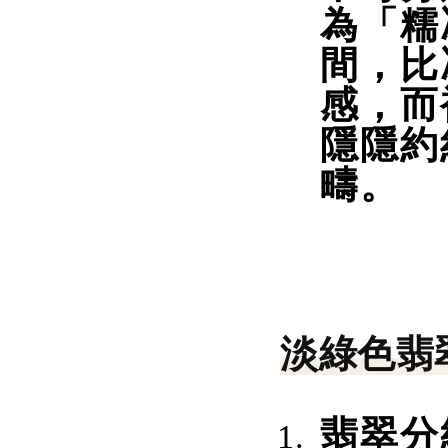
為「糯
間，比
感，而
隱隱約
疇。
淡綠色翡
翡翠分