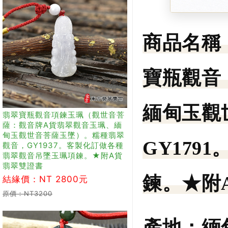
商品名稱
寶瓶觀音
緬甸玉觀
翡翠寶瓶觀音項鍊玉珮（觀世音菩
薩：觀音牌A貨翡翠觀音玉珮、緬
甸玉觀世音菩薩玉墜）。糯種翡翠
GY17
觀音，GY1937。客製化訂做各種
翡翠觀音吊墜玉珮項鍊。★附A貨
翡翠雙證書
鍊。★附
結緣價：NT 2800元
原價：NT3200
產地：
緬