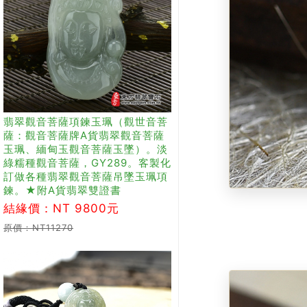
翡翠觀音菩薩項鍊玉珮（觀世音菩
薩：觀音菩薩牌A貨翡翠觀音菩薩
玉珮、緬甸玉觀音菩薩玉墜）。淡
綠糯種觀音菩薩，GY289。客製化
訂做各種翡翠觀音菩薩吊墜玉珮項
鍊。★附A貨翡翠雙證書
結緣價：NT 9800元
原價：NT11270