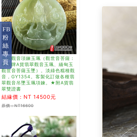
FB
粉
絲
專
翡翠觀音項鍊玉珮（觀世音菩薩：
頁
觀音牌A貨翡翠觀音玉珮、緬甸玉
觀世音菩薩玉墜）。淡綠色糯種觀
音，GY1354。客製化訂做各種翡
翠觀音吊墜玉珮項鍊。★附A貨翡
翠雙證書
結緣價：NT 14500元
原價：NT16600