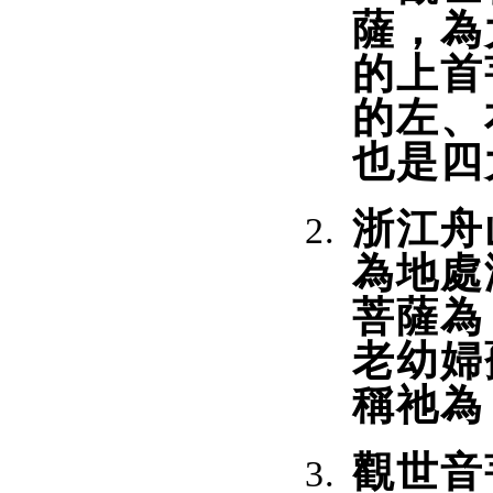
薩，為
的上首
的左、
也是四
浙江舟
為地處
菩薩為
老幼婦
稱祂為
觀世音