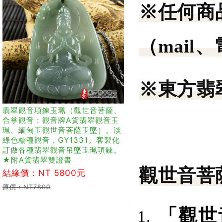
※任何商
（mail
※東方翡
翡翠觀音項鍊玉珮（觀世音菩薩、
合掌觀音：觀音牌A貨翡翠觀音玉
珮、緬甸玉觀世音菩薩玉墜）。淡
綠色糯種觀音，GY1331。客製化
訂做各種翡翠觀音吊墜玉珮項鍊。
★附A貨翡翠雙證書
觀世音菩
結緣價：NT 5800元
原價：NT7800
「觀世