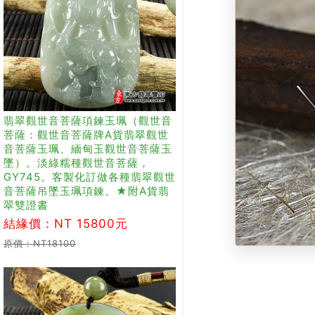
翡翠觀世音菩薩項鍊玉珮（觀世音
菩薩：觀世音菩薩牌A貨翡翠觀世
音菩薩玉珮、緬甸玉觀世音菩薩玉
墜）。淡綠糯種觀世音菩薩，
GY745。客製化訂做各種翡翠觀世
音菩薩吊墜玉珮項鍊。★附A貨翡
翠雙證書
結緣價：NT 15800元
原價：NT18100