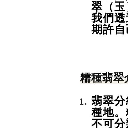
翠（玉
我們透
期許自
糯種翡翠
翡翠分
種地。
不可分