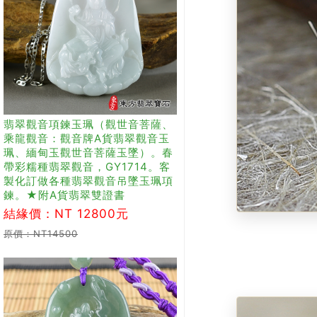
翡翠觀音項鍊玉珮（觀世音菩薩、
乘龍觀音：觀音牌A貨翡翠觀音玉
珮、緬甸玉觀世音菩薩玉墜）。春
帶彩糯種翡翠觀音，GY1714。客
製化訂做各種翡翠觀音吊墜玉珮項
鍊。★附A貨翡翠雙證書
結緣價：NT 12800元
原價：NT14500