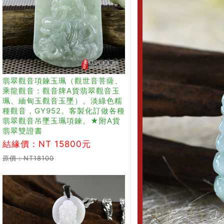
翡翠觀音項鍊玉珮（觀世音菩薩、
乘龍觀音：觀音牌A貨翡翠觀音玉
珮、緬甸玉觀音玉墜）。淡綠色糯
種觀音，GY952。客製化訂做各種
翡翠觀音吊墜玉珮項鍊。★附A貨
翡翠雙證書
結緣價：NT 15800元
原價：NT18100