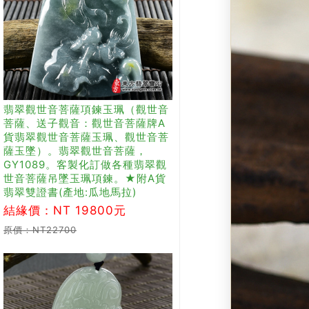
翡翠觀世音菩薩項鍊玉珮（觀世音
菩薩、送子觀音：觀世音菩薩牌A
貨翡翠觀世音菩薩玉珮、觀世音菩
薩玉墜）。翡翠觀世音菩薩，
GY1089。客製化訂做各種翡翠觀
世音菩薩吊墜玉珮項鍊。★附A貨
翡翠雙證書(產地:瓜地馬拉)
結緣價：NT 19800元
原價：NT22700