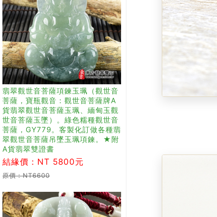
翡翠觀世音菩薩項鍊玉珮（觀世音
菩薩，寶瓶觀音：觀世音菩薩牌A
貨翡翠觀世音菩薩玉珮、緬甸玉觀
世音菩薩玉墜）。綠色糯種觀世音
菩薩，GY779。客製化訂做各種翡
翠觀世音菩薩吊墜玉珮項鍊。★附
A貨翡翠雙證書
結緣價：NT 5800元
原價：NT6600