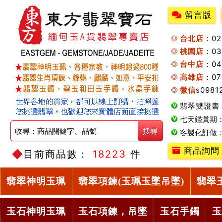
留言版
台北店：
0
桃園店
：0
台中店
：04
高雄店
：07
微信
s0981
翡翠雙證書
七天鑑賞期
客製化訂做
商品詢問
目前商品數：
18223
件
翡翠神明玉珮
翡翠項鍊(玉珮玉墜吊墜)
翡翠
玉石神明玉珮
玉石項鍊，吊墜
玉石手鐲
玉