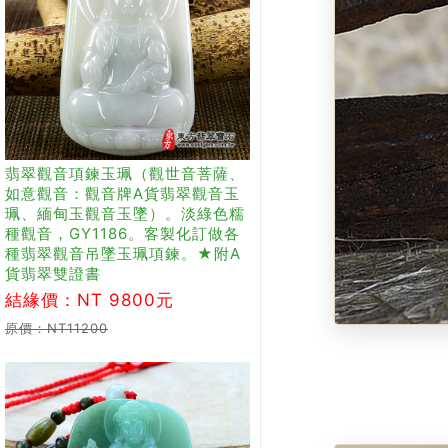
翡翠觀音項鍊玉珮（觀世音菩薩、
如意觀音：觀音牌A貨翡翠觀音玉
珮、緬甸玉觀音玉墜）。淡綠色糯
種觀音，GY1186。客製化訂做各
種翡翠觀音吊墜玉珮項鍊。★附A
貨翡翠雙證書
結緣價：NT 9800元
原價：NT11200