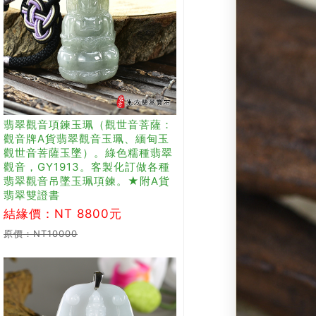
翡翠觀音項鍊玉珮（觀世音菩薩：
觀音牌A貨翡翠觀音玉珮、緬甸玉
觀世音菩薩玉墜）。綠色糯種翡翠
觀音，GY1913。客製化訂做各種
翡翠觀音吊墜玉珮項鍊。★附A貨
翡翠雙證書
結緣價：NT 8800元
原價：NT10000