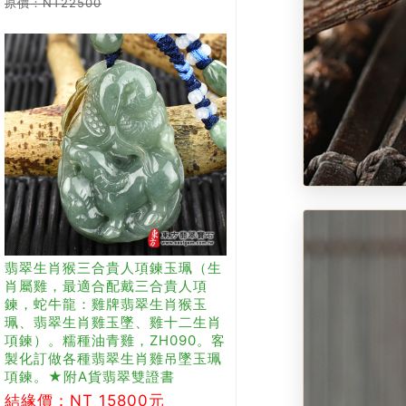
原價：NT22500
翡翠生肖猴三合貴人項鍊玉珮（生
肖屬雞，最適合配戴三合貴人項
鍊，蛇牛龍：雞牌翡翠生肖猴玉
珮、翡翠生肖雞玉墜、雞十二生肖
項鍊）。糯種油青雞，ZH090。客
製化訂做各種翡翠生肖雞吊墜玉珮
項鍊。★附A貨翡翠雙證書
結緣價：NT 15800元