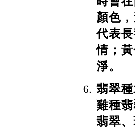
時會在
顏色，
代表長
情；黃
淨。
翡翠種
雞種翡
翡翠、