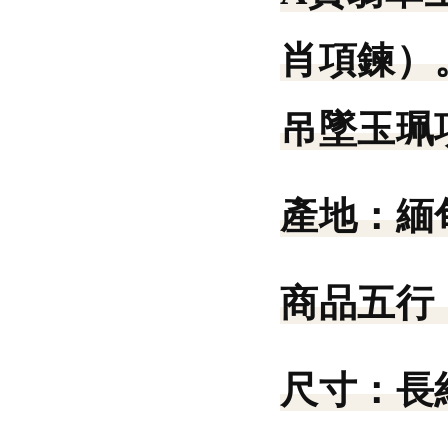
肖項鍊）
吊墜玉珮
產地：
緬
商品五行
尺寸：
長