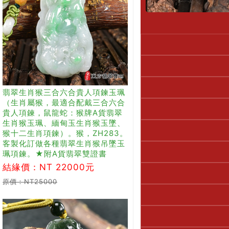
翡翠生肖猴三合六合貴人項鍊玉珮
（生肖屬猴，最適合配戴三合六合
貴人項鍊，鼠龍蛇：猴牌A貨翡翠
生肖猴玉珮、緬甸玉生肖猴玉墜、
猴十二生肖項鍊）。猴，ZH283。
客製化訂做各種翡翠生肖猴吊墜玉
珮項鍊。★附A貨翡翠雙證書
結緣價：NT 22000元
原價：NT25000