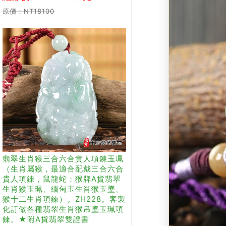
原價：NT18100
翡翠生肖猴三合六合貴人項鍊玉珮
（生肖屬猴，最適合配戴三合六合
貴人項鍊，鼠龍蛇：猴牌A貨翡翠
生肖猴玉珮、緬甸玉生肖猴玉墜、
猴十二生肖項鍊）。ZH228。客製
化訂做各種翡翠生肖猴吊墜玉珮項
鍊。★附A貨翡翠雙證書