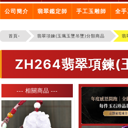
公司簡介
翡翠鑑定師
手工玉雕師
全手
首頁-
翡翠項鍊(玉珮玉墜吊墜)分類商品
翡
ZH264翡翠項鍊
--- 相關商品 ---