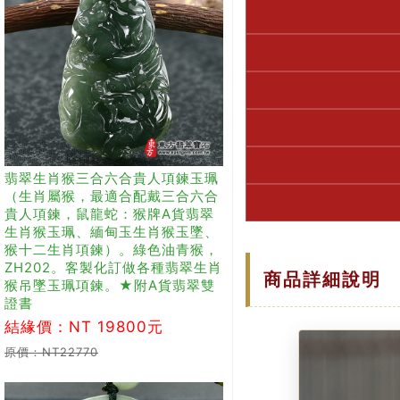
翡翠生肖猴三合六合貴人項鍊玉珮
（生肖屬猴，最適合配戴三合六合
貴人項鍊，鼠龍蛇：猴牌A貨翡翠
生肖猴玉珮、緬甸玉生肖猴玉墜、
猴十二生肖項鍊）。綠色油青猴，
ZH202。客製化訂做各種翡翠生肖
商品詳細說明
猴吊墜玉珮項鍊。★附A貨翡翠雙
證書
結緣價：NT 19800元
原價：NT22770