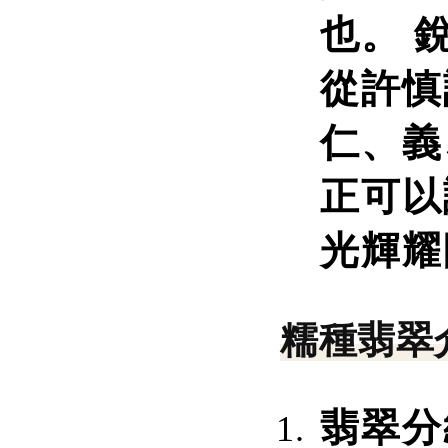
也。 
從許慎
仁、義
正可以
光輝耀
糯種翡翠
翡翠分