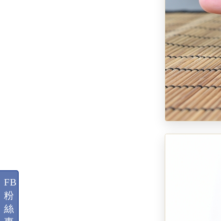
FB
粉
絲