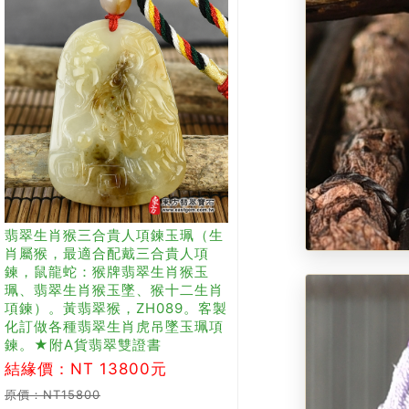
翡翠生肖猴三合貴人項鍊玉珮（生
肖屬猴，最適合配戴三合貴人項
鍊，鼠龍蛇：猴牌翡翠生肖猴玉
珮、翡翠生肖猴玉墜、猴十二生肖
項鍊）。黃翡翠猴，ZH089。客製
化訂做各種翡翠生肖虎吊墜玉珮項
鍊。★附A貨翡翠雙證書
結緣價：NT 13800元
原價：NT15800