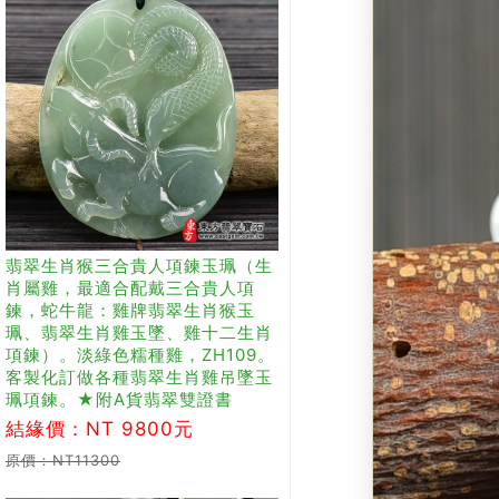
翡翠生肖猴三合貴人項鍊玉珮（生
肖屬雞，最適合配戴三合貴人項
鍊，蛇牛龍：雞牌翡翠生肖猴玉
珮、翡翠生肖雞玉墜、雞十二生肖
項鍊）。淡綠色糯種雞，ZH109。
客製化訂做各種翡翠生肖雞吊墜玉
珮項鍊。★附A貨翡翠雙證書
結緣價：NT 9800元
原價：NT11300