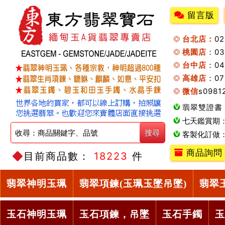
留言版
台北店：
0
桃園店
：0
台中店
：04
高雄店
：07
微信
s0981
翡翠雙證書
七天鑑賞期
客製化訂做
商品詢問
目前商品數：
18223
件
翡翠神明玉珮
翡翠項鍊(玉珮玉墜吊墜)
翡翠
玉石神明玉珮
玉石項鍊，吊墜
玉石手鐲
玉