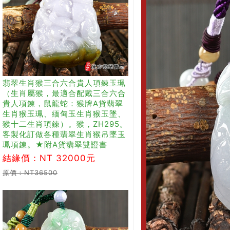
翡翠生肖猴三合六合貴人項鍊玉珮
（生肖屬猴，最適合配戴三合六合
貴人項鍊，鼠龍蛇：猴牌A貨翡翠
生肖猴玉珮、緬甸玉生肖猴玉墜、
猴十二生肖項鍊）。猴，ZH295。
客製化訂做各種翡翠生肖猴吊墜玉
珮項鍊。★附A貨翡翠雙證書
結緣價：NT 32000元
原價：NT36500