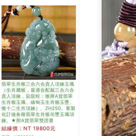
翡翠生肖猴三合六合貴人項鍊玉珮
（生肖屬猴，最適合配戴三合六合
貴人項鍊，鼠龍蛇：猴牌A貨翡翠
生肖猴玉珮、緬甸玉生肖猴玉墜、
猴十二生肖項鍊）。ZH250。客製
化訂做各種翡翠生肖猴吊墜玉珮項
鍊。★附A貨翡翠雙證書
結緣價：NT 19800元