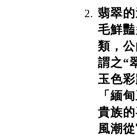
翡翠的
毛鮮豔
類，公
謂之“
玉色彩
「緬甸
貴族的
風潮從