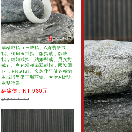
翡翠戒指（玉戒指、A貨翡翠戒
指、緬甸玉戒指，版指戒，版戒
指，結婚戒指、結婚對戒、男女對
戒）。白色糯種翡翠戒指，國際圍
14，RNG181。客製化訂做各種翡
翠戒指吊墜玉珮項鍊。★附A貨翡
翠雙證書
結緣價：NT 980元
原價：NT1150