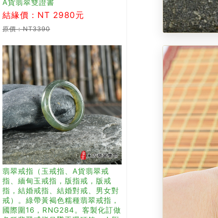
A貨翡翠雙證書
結緣價：NT 2980元
原價：NT3390
翡翠戒指（玉戒指、A貨翡翠戒
指、緬甸玉戒指，版指戒，版戒
指，結婚戒指、結婚對戒、男女對
戒）。綠帶黃褐色糯種翡翠戒指，
國際圍16，RNG284。客製化訂做