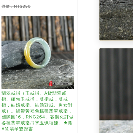
原價：NT3390
翡翠戒指（玉戒指、A貨翡翠戒
指、緬甸玉戒指，版指戒，版戒
指，結婚戒指、結婚對戒、男女對
戒）。綠帶黃褐色糯種翡翠戒指，
國際圍16，RNG264。客製化訂做
各種翡翠戒指吊墜玉珮項鍊。★附
A貨翡翠雙證書