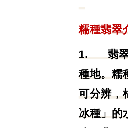
糯種翡翠
1.
翡
種地。糯
可分辨，
冰種」的