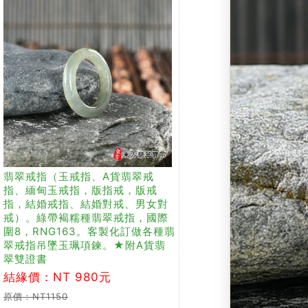
翡翠戒指（玉戒指、A貨翡翠戒
指、緬甸玉戒指，版指戒，版戒
指，結婚戒指、結婚對戒、男女對
戒）。綠帶褐糯種翡翠戒指，國際
圍8，RNG163。客製化訂做各種翡
翠戒指吊墜玉珮項鍊。★附A貨翡
翠雙證書
結緣價：NT 980元
原價：NT1150