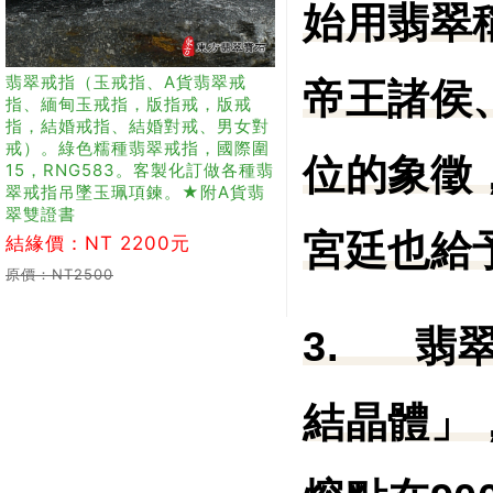
始用翡翠
翡翠戒指（玉戒指、A貨翡翠戒
帝王諸侯
指、緬甸玉戒指，版指戒，版戒
指，結婚戒指、結婚對戒、男女對
戒）。綠色糯種翡翠戒指，國際圍
位的象徵
15，RNG583。客製化訂做各種翡
翠戒指吊墜玉珮項鍊。★附A貨翡
翠雙證書
宮廷也給
結緣價：NT 2200元
原價：NT2500
3.
翡
結晶體」，