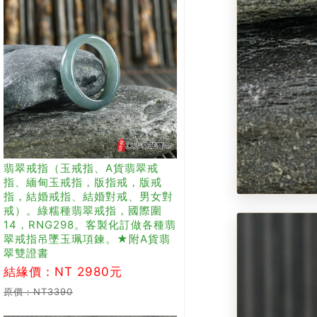
翡翠戒指（玉戒指、A貨翡翠戒
指、緬甸玉戒指，版指戒，版戒
指，結婚戒指、結婚對戒、男女對
戒）。綠糯種翡翠戒指，國際圍
14，RNG298。客製化訂做各種翡
翠戒指吊墜玉珮項鍊。★附A貨翡
翠雙證書
結緣價：NT 2980元
原價：NT3390