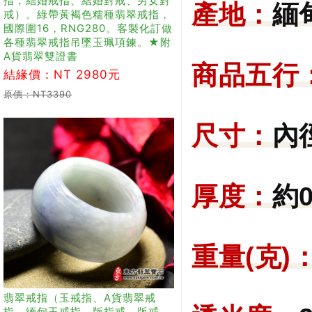
指，結婚戒指、結婚對戒、男女對
產地：
緬
戒）。綠帶黃褐色糯種翡翠戒指，
國際圍16，RNG280。客製化訂做
各種翡翠戒指吊墜玉珮項鍊。★附
A貨翡翠雙證書
商品五行
結緣價：NT 2980元
原價：NT3390
尺寸：
內
厚度：
約0
重量(克)
翡翠戒指（玉戒指、A貨翡翠戒
指、緬甸玉戒指，版指戒，版戒