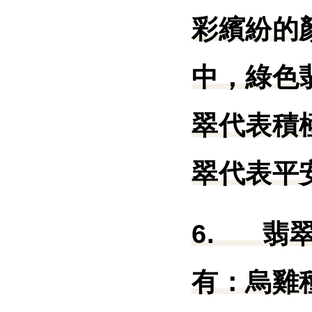
彩繽紛的
中，綠色
翠代表積
翠代表平
6.
翡
有：烏雞