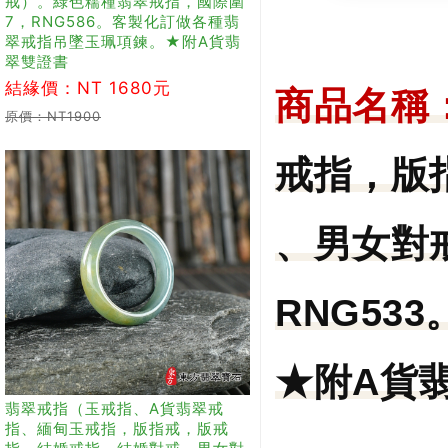
戒）。綠色糯種翡翠戒指，國際圍
7，RNG586。客製化訂做各種翡
翠戒指吊墜玉珮項鍊。★附A貨翡
翠雙證書
結緣價：NT 1680元
商品名稱
原價：NT1900
戒指，版
、男女對
RNG5
★附A貨
翡翠戒指（玉戒指、A貨翡翠戒
指、緬甸玉戒指，版指戒，版戒