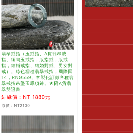
翡翠戒指（玉戒指、A貨翡翠戒
指、緬甸玉戒指，版指戒，版戒
指，結婚戒指、結婚對戒、男女對
戒）。綠色糯種翡翠戒指，國際圍
14，RNG559。客製化訂做各種翡
翠戒指吊墜玉珮項鍊。★附A貨翡
翠雙證書
結緣價：NT 1880元
原價：NT2100