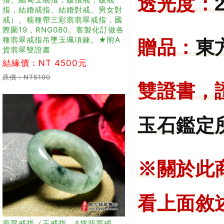
透光度：
指，結婚戒指、結婚對戒、男女對
戒）。糯種帶三彩翡翡翠戒指，國
際圍19，RNG080。客製化訂做各
種翡翠戒指吊墜玉珮項鍊。★附A
贈品：
東
貨翡翠雙證書
結緣價：NT 4500元
原價：NT5100
雙證書，
玉石鑑定所
※
關於此
看上面敘
翡翠戒指（玉戒指、A貨翡翠戒