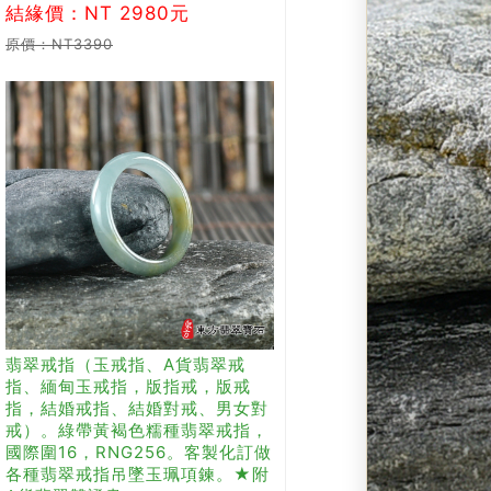
結緣價：NT 2980元
原價：NT3390
翡翠戒指（玉戒指、A貨翡翠戒
指、緬甸玉戒指，版指戒，版戒
指，結婚戒指、結婚對戒、男女對
戒）。綠帶黃褐色糯種翡翠戒指，
國際圍16，RNG256。客製化訂做
各種翡翠戒指吊墜玉珮項鍊。★附