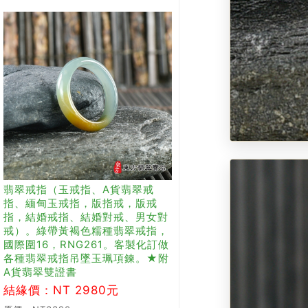
翡翠戒指（玉戒指、A貨翡翠戒
指、緬甸玉戒指，版指戒，版戒
指，結婚戒指、結婚對戒、男女對
戒）。綠帶黃褐色糯種翡翠戒指，
國際圍16，RNG261。客製化訂做
各種翡翠戒指吊墜玉珮項鍊。★附
A貨翡翠雙證書
結緣價：NT 2980元