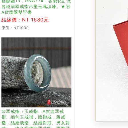
國際圍13，RNG774，客製化訂做
各種翡翠戒指吊墜玉珮項鍊。★附
A貨翡翠雙證書
結緣價：NT 1680元
原價：NT1900
翡翠戒指（玉戒指、A貨翡翠戒
指、緬甸玉戒指，版指戒，版戒
指，結婚戒指、結婚對戒、男女對