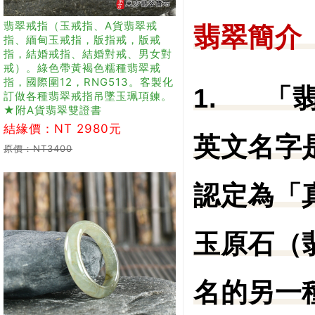
翡翠戒指（玉戒指、A貨翡翠戒
翡翠簡介
指、緬甸玉戒指，版指戒，版戒
指，結婚戒指、結婚對戒、男女對
戒）。綠色帶黃褐色糯種翡翠戒
指，國際圍12，RNG513。客製化
1.
「
訂做各種翡翠戒指吊墜玉珮項鍊。
★附A貨翡翠雙證書
結緣價：NT 2980元
英文名字是
原價：NT3400
認定為「
玉原石（
名的另一