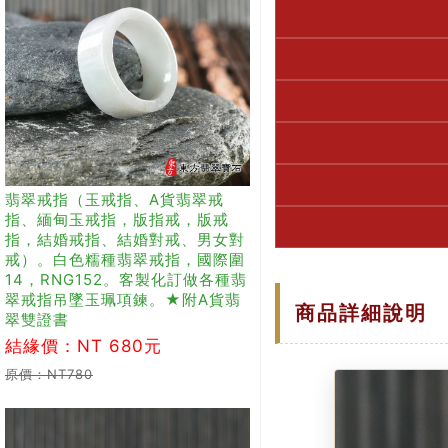
翡翠戒指（玉戒指、A貨翡翠戒
指、緬甸玉戒指，版指戒，版戒
指，結婚戒指、結婚對戒、男女對
戒）。白色糯種翡翠戒指，國際圍
14，RNG152。客製化訂做各種翡
翠戒指吊墜玉珮項鍊。★附A貨翡
商品詳細說明
翠雙證書
結緣價：NT 680元
原價：NT780