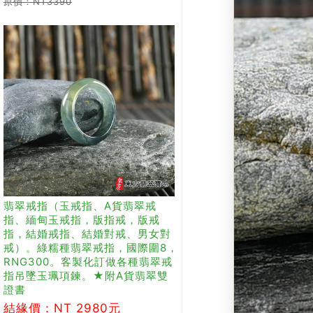
原價：NT3390
翡翠戒指（玉戒指、A貨翡翠戒
指、緬甸玉戒指，版指戒，版戒
指，結婚戒指、結婚對戒、男女對
戒）。綠糯種翡翠戒指，國際圍8，
RNG300。客製化訂做各種翡翠戒
指吊墜玉珮項鍊。★附A貨翡翠雙
證書
結緣價：NT 2980元