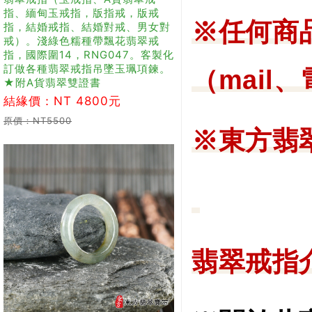
指、緬甸玉戒指，版指戒，版戒
※
任何商
指，結婚戒指、結婚對戒、男女對
戒）。淺綠色糯種帶飄花翡翠戒
指，國際圍14，RNG047。客製化
訂做各種翡翠戒指吊墜玉珮項鍊。
（mail
★附A貨翡翠雙證書
結緣價：NT 4800元
原價：NT5500
※
東方翡
翡翠戒指