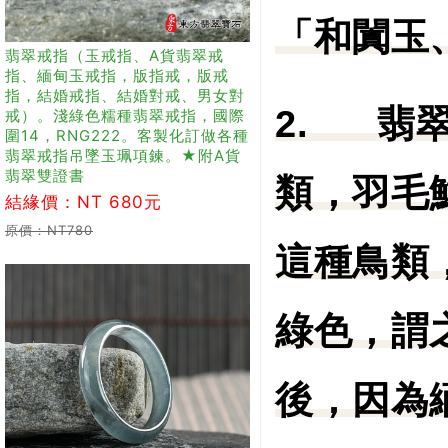
「和闐玉
翡翠戒指（玉戒指、A貨翡翠戒
指、緬甸玉戒指，版指戒，版戒
指，結婚戒指、結婚對戒、男女對
2.
翡
戒）。淺綠色糯種翡翠戒指，國際
圍14，RNG222。客製化訂做各種
翡翠戒指吊墜玉珮項鍊。★附A貨
翡翠雙證書
類，羽毛
結緣價：NT 680元
原價：NT780
這種鳥類
綠色，謂
後，因為