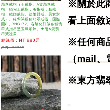
※關於此
翡翠戒指（玉戒指、A貨翡翠戒
指、緬甸玉戒指，版指戒，版戒
指，結婚戒指、結婚對戒、男女對
看上面敘
戒）。綠帶褐糯種翡翠戒指，國際
圍8，RNG172。客製化訂做各種翡
翠戒指吊墜玉珮項鍊。★附A貨翡
翠雙證書
※任何商
結緣價：NT 980元
原價：NT1150
（mail
※東方翡