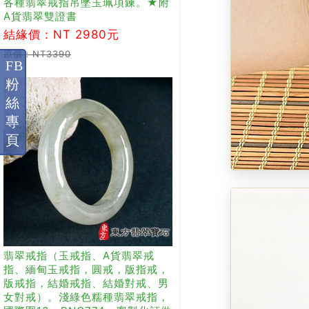
各種翡翠戒指吊墜玉珮項鍊。★附
A貨翡翠雙證書
結緣價：NT 2980元
原價：NT3390
FB
粉
絲
專
頁
翡翠戒指（玉戒指、A貨翡翠戒
指、緬甸玉戒指，圓戒，版指戒，
版戒指，結婚戒指、結婚對戒、男
女對戒）。淺綠色糯種翡翠戒指，