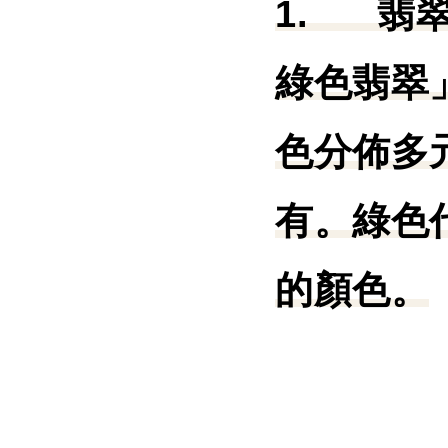
1.
翡
綠色翡翠
色分佈多
有。綠色
的顏色。