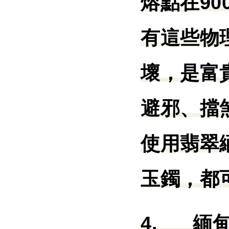
熔點在90
有這些物
壞，是富
避邪、擋
使用翡翠
玉鐲，都
4.
緬