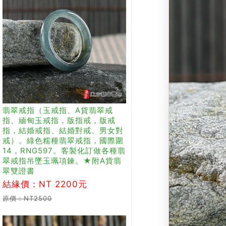
翡翠戒指（玉戒指、A貨翡翠戒
指、緬甸玉戒指，版指戒，版戒
指，結婚戒指、結婚對戒、男女對
戒）。綠色糯種翡翠戒指，國際圍
14，RNG597。客製化訂做各種翡
翠戒指吊墜玉珮項鍊。★附A貨翡
翠雙證書
結緣價：NT 2200元
原價：NT2500