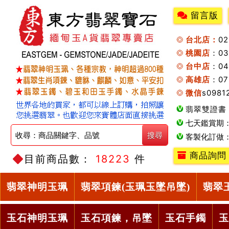
留言版
台北店：
0
桃園店
：0
台中店
：04
高雄店
：07
微信
s0981
翡翠雙證書
七天鑑賞期
客製化訂做
商品詢問
目前商品數：
18223
件
翡翠神明玉珮
翡翠項鍊(玉珮玉墜吊墜)
翡翠
玉石神明玉珮
玉石項鍊，吊墜
玉石手鐲
玉