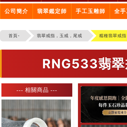
公司簡介
翡翠鑑定師
手工玉雕師
全手
首頁-
翡翠戒指，玉戒，尾戒
糯種翡翠戒指
RNG533
--- 相關商品 ---