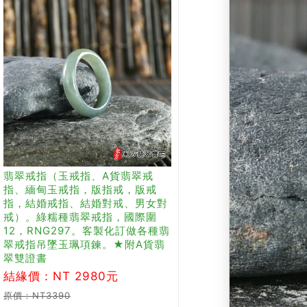
翡翠戒指（玉戒指、A貨翡翠戒
指、緬甸玉戒指，版指戒，版戒
指，結婚戒指、結婚對戒、男女對
戒）。綠糯種翡翠戒指，國際圍
12，RNG297。客製化訂做各種翡
翠戒指吊墜玉珮項鍊。★附A貨翡
翠雙證書
結緣價：NT 2980元
原價：NT3390