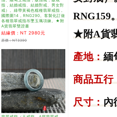
指，結婚戒指、結婚對戒、男女對
戒）。綠帶黃褐色糯種翡翠戒指，
RNG1
國際圍14，RNG290。客製化訂做
各種翡翠戒指吊墜玉珮項鍊。★附
A貨翡翠雙證書
★附A貨
結緣價：NT 2980元
原價：NT3390
產地：
緬
商品五行
尺寸：
內
翡翠戒指（玉戒指、A貨翡翠戒