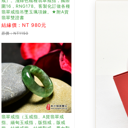
戒）。淺綠色糯種翡翠戒指，國際
圍16，RNG178。客製化訂做各種
翡翠戒指吊墜玉珮項鍊。★附A貨
翡翠雙證書
結緣價：NT 980元
原價：NT1150
翡翠戒指（玉戒指、A貨翡翠戒
指、緬甸玉戒指，版指戒，版戒