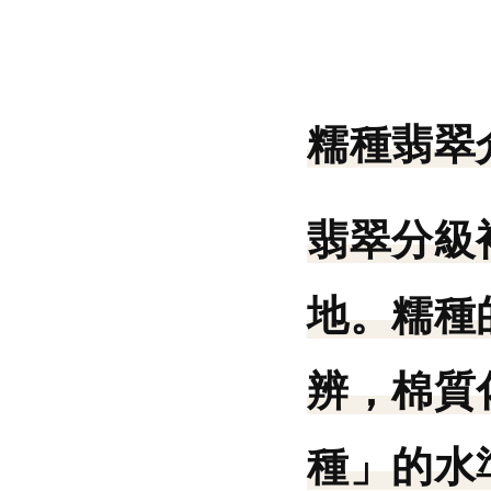
糯種翡翠
翡翠分級
地。糯種
辨，棉質
種」的水