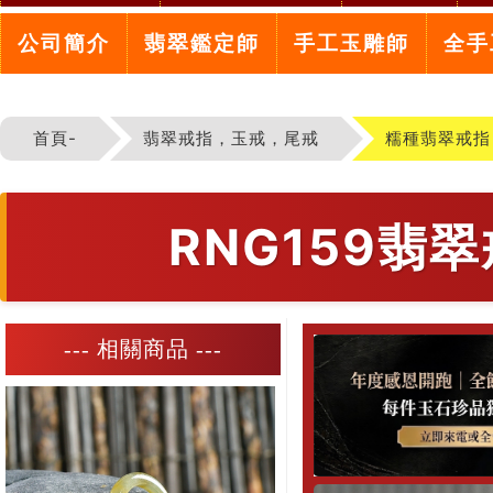
公司簡介
翡翠鑑定師
手工玉雕師
全手
首頁-
翡翠戒指，玉戒，尾戒
糯種翡翠戒指
RNG159
--- 相關商品 ---