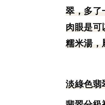
翠，多了
肉眼是可
糯米湯，
淡綠色翡
翡翠分級