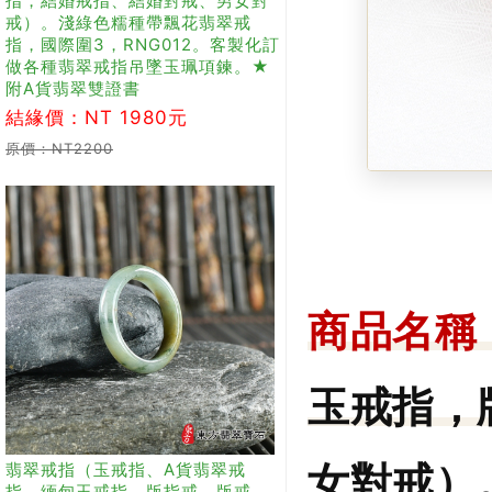
指，結婚戒指、結婚對戒、男女對
戒）。淺綠色糯種帶飄花翡翠戒
指，國際圍3，RNG012。客製化訂
做各種翡翠戒指吊墜玉珮項鍊。★
附A貨翡翠雙證書
結緣價：NT 1980元
原價：NT2200
商品名稱
玉戒指，
翡翠戒指（玉戒指、A貨翡翠戒
女對戒）
指、緬甸玉戒指，版指戒，版戒