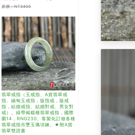
原價：NT3400
翡翠戒指（玉戒指、A貨翡翠戒
指、緬甸玉戒指，版指戒，版戒
指，結婚戒指、結婚對戒、男女對
戒）。綠帶褐糯種翡翠戒指，國際
圍14，RNG230。客製化訂做各種
翡翠戒指吊墜玉珮項鍊。★附A貨
翡翠雙證書