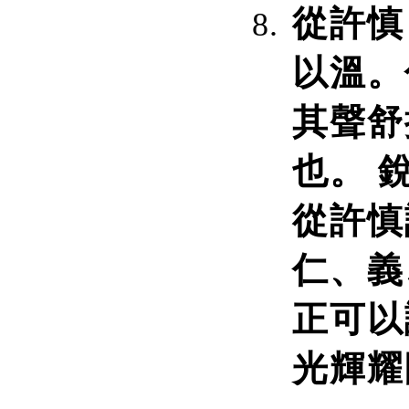
從許慎
以溫。
其聲舒
也。 
從許慎
仁、義
正可以
光輝耀