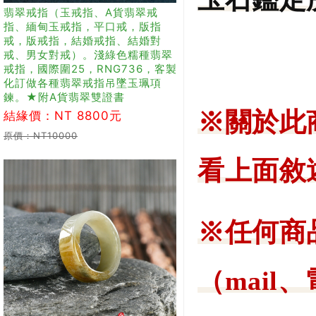
翡翠戒指（玉戒指、A貨翡翠戒
指、緬甸玉戒指，平口戒，版指
戒，版戒指，結婚戒指、結婚對
戒、男女對戒）。淺綠色糯種翡翠
戒指，國際圍25，RNG736，客製
化訂做各種翡翠戒指吊墜玉珮項
鍊。★附A貨翡翠雙證書
※關於此
結緣價：NT 8800元
原價：NT10000
看上面敘
※任何商
（mail