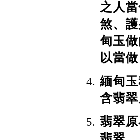
之人當
煞、護
甸玉做
以當做
緬甸玉
含翡翠
翡翠原
翡翠、