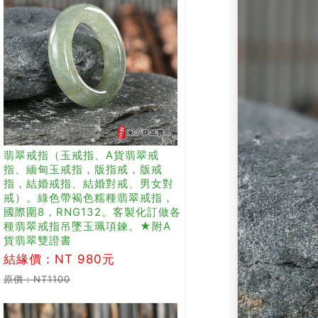
翡翠戒指（玉戒指、A貨翡翠戒
指、緬甸玉戒指，版指戒，版戒
指，結婚戒指、結婚對戒、男女對
戒）。綠色帶褐色糯種翡翠戒指，
國際圍8，RNG132。客製化訂做各
種翡翠戒指吊墜玉珮項鍊。★附A
貨翡翠雙證書
結緣價：NT 980元
原價：NT1100