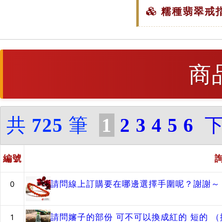
糯種翡翠戒指
商
共
725
筆
1
2
3
4
5
6
編號
請問線上訂購要在哪邊選擇手圍呢？謝謝～
0
請問嬸子的部份 可不可以換成紅的 短的 
1