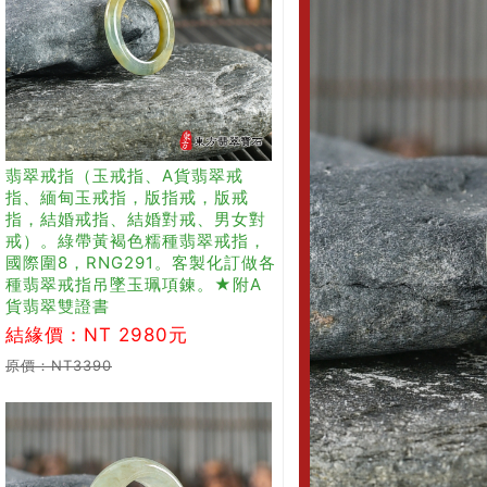
翡翠戒指（玉戒指、A貨翡翠戒
指、緬甸玉戒指，版指戒，版戒
指，結婚戒指、結婚對戒、男女對
戒）。綠帶黃褐色糯種翡翠戒指，
國際圍8，RNG291。客製化訂做各
種翡翠戒指吊墜玉珮項鍊。★附A
貨翡翠雙證書
結緣價：NT 2980元
原價：NT3390