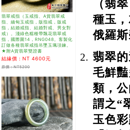
（翡翠
種玉，
翡翠戒指（玉戒指、A貨翡翠戒
指、緬甸玉戒指，版指戒，版戒
指，結婚戒指、結婚對戒、男女對
俄羅斯
戒）。淺綠色糯種帶飄花翡翠戒
指，國際圍14，RNG048。客製化
訂做各種翡翠戒指吊墜玉珮項鍊。
★附A貨翡翠雙證書
翡翠的
結緣價：NT 4600元
原價：NT5200
毛鮮豔
類，公
謂之“
玉色彩