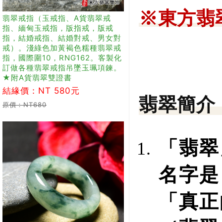
※東方翡
翡翠戒指（玉戒指、A貨翡翠戒
指、緬甸玉戒指，版指戒，版戒
指，結婚戒指、結婚對戒、男女對
戒）。淺綠色加黃褐色糯種翡翠戒
指，國際圍10，RNG162。客製化
訂做各種翡翠戒指吊墜玉珮項鍊。
★附A貨翡翠雙證書
結緣價：NT 580元
翡翠簡介
原價：NT680
「翡翠
名字是
「真正