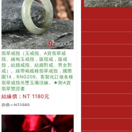
翡翠戒指（玉戒指、A貨翡翠戒
指、緬甸玉戒指，版指戒，版戒
指，結婚戒指、結婚對戒、男女對
戒）。綠帶褐糯種翡翠戒指，國際
圍14，RNG209。客製化訂做各種
翡翠戒指吊墜玉珮項鍊。★附A貨
翡翠雙證書
結緣價：NT 1180元
原價：NT1380