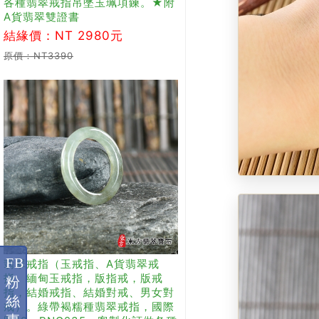
各種翡翠戒指吊墜玉珮項鍊。★附
A貨翡翠雙證書
結緣價：NT 2980元
原價：NT3390
FB
翡翠戒指（玉戒指、A貨翡翠戒
指、緬甸玉戒指，版指戒，版戒
粉
指，結婚戒指、結婚對戒、男女對
絲
戒）。綠帶褐糯種翡翠戒指，國際