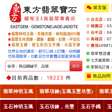
留言版
台北店：
0
桃園店
：0
台中店
：04
高雄店
：07
微信
s0981
翡翠雙證書
七天鑑賞期
客製化訂做
商品詢問
目前商品數：
18223
件
翡翠神明玉珮
翡翠項鍊(玉珮玉墜吊墜)
翡翠
玉石神明玉珮
玉石項鍊，吊墜
玉石手鐲
玉