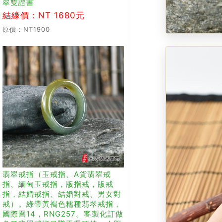
翠雙證書
結緣價：NT 1680元
原價：NT1900
翡翠戒指（玉戒指、A貨翡翠戒
指、緬甸玉戒指，版指戒，版戒
指，結婚戒指、結婚對戒、男女對
戒）。綠帶黃褐色糯種翡翠戒指，
國際圍14，RNG257。客製化訂做