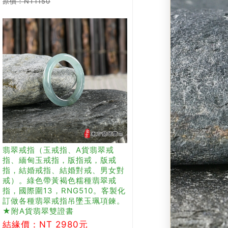
原價：NT1150
翡翠戒指（玉戒指、A貨翡翠戒
指、緬甸玉戒指，版指戒，版戒
指，結婚戒指、結婚對戒、男女對
戒）。綠色帶黃褐色糯種翡翠戒
指，國際圍13，RNG510。客製化
訂做各種翡翠戒指吊墜玉珮項鍊。
★附A貨翡翠雙證書
結緣價：NT 2980元