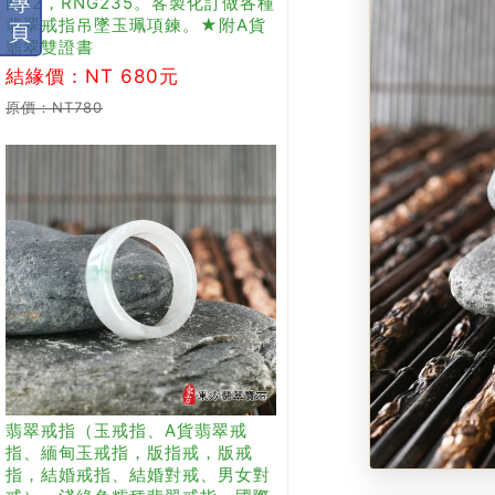
專
圍12，RNG235。客製化訂做各種
翡翠戒指吊墜玉珮項鍊。★附A貨
頁
翡翠雙證書
結緣價：NT 680元
原價：NT780
翡翠戒指（玉戒指、A貨翡翠戒
指、緬甸玉戒指，版指戒，版戒
指，結婚戒指、結婚對戒、男女對