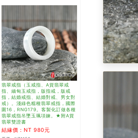
翡翠戒指（玉戒指、A貨翡翠戒
指、緬甸玉戒指，版指戒，版戒
指，結婚戒指、結婚對戒、男女對
戒）。淺綠色糯種翡翠戒指，國際
圍16，RNG179。客製化訂做各種
翡翠戒指吊墜玉珮項鍊。★附A貨
翡翠雙證書
結緣價：NT 980元