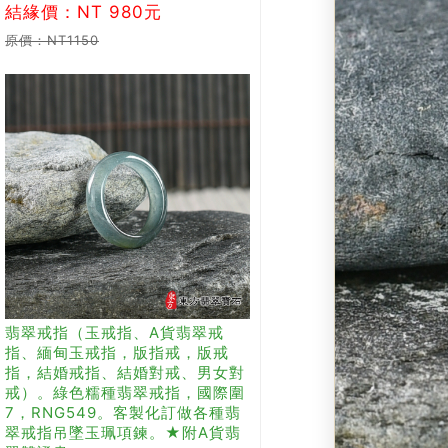
結緣價：NT 980元
原價：NT1150
翡翠戒指（玉戒指、A貨翡翠戒
指、緬甸玉戒指，版指戒，版戒
指，結婚戒指、結婚對戒、男女對
戒）。綠色糯種翡翠戒指，國際圍
7，RNG549。客製化訂做各種翡
翠戒指吊墜玉珮項鍊。★附A貨翡