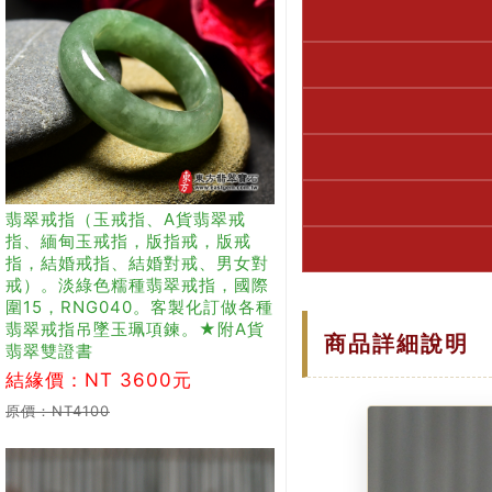
翡翠戒指（玉戒指、A貨翡翠戒
指、緬甸玉戒指，版指戒，版戒
指，結婚戒指、結婚對戒、男女對
戒）。淡綠色糯種翡翠戒指，國際
圍15，RNG040。客製化訂做各種
翡翠戒指吊墜玉珮項鍊。★附A貨
商品詳細說明
翡翠雙證書
結緣價：NT 3600元
原價：NT4100