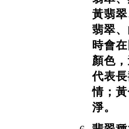
黃翡翠
翡翠、
時會在
顏色，
代表長
情；黃
淨。