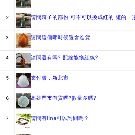
請問嬸子的部份 可不可以換成紅的 短的 
2
請問這個哪時候還會進貨
3
請問還有嗎? 配線能換紅線?
4
支付寶，新北市
5
高雄門市有貨嗎?數量多嗎?
6
請問有line可以詢問嗎？
7