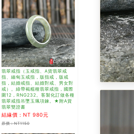
翡翠戒指（玉戒指、A貨翡翠戒
指、緬甸玉戒指，版指戒，版戒
指，結婚戒指、結婚對戒、男女對
戒）。綠帶褐糯種翡翠戒指，國際
圍12，RNG232。客製化訂做各種
翡翠戒指吊墜玉珮項鍊。★附A貨
翡翠雙證書
結緣價：NT 980元
原價：NT1150