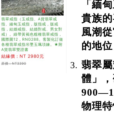
「緬甸
貴族的
翡翠戒指（玉戒指、A貨翡翠戒
指、緬甸玉戒指，版指戒，版戒
風潮從
指，結婚戒指、結婚對戒、男女對
戒）。綠帶黃褐色糯種翡翠戒指，
國際圍12，RNG288。客製化訂做
的地位
各種翡翠戒指吊墜玉珮項鍊。★附
A貨翡翠雙證書
結緣價：NT 2980元
翡翠屬
原價：NT3390
體」，
900—
物理特