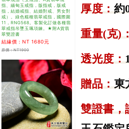
指、緬甸玉戒指，版指戒，版戒
厚度：
約0
指，結婚戒指、結婚對戒、男女對
戒）。綠色糯種翡翠戒指，國際圍
11，RNG568。客製化訂做各種翡
翠戒指吊墜玉珮項鍊。★附A貨翡
重量(克)
翠雙證書
結緣價：NT 1680元
原價：NT1900
透光度：
贈品：
東
雙證書，
玉石鑑定所