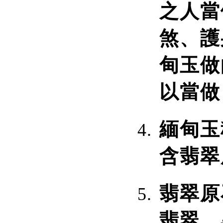
之人當
煞、護
甸玉做
以當做
緬甸玉
含翡翠
翡翠原
翡翠、