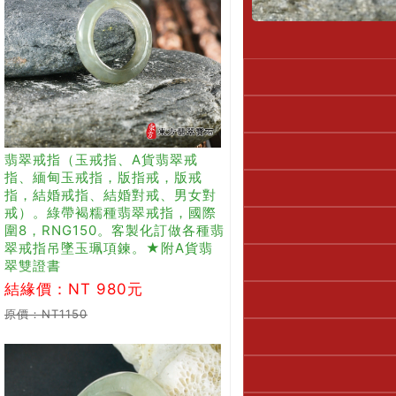
翡翠戒指（玉戒指、A貨翡翠戒
指、緬甸玉戒指，版指戒，版戒
指，結婚戒指、結婚對戒、男女對
戒）。綠帶褐糯種翡翠戒指，國際
圍8，RNG150。客製化訂做各種翡
翠戒指吊墜玉珮項鍊。★附A貨翡
翠雙證書
結緣價：NT 980元
原價：NT1150