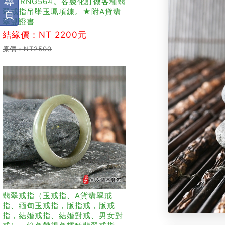
專
14，RNG564。客製化訂做各種翡
翠戒指吊墜玉珮項鍊。★附A貨翡
頁
翠雙證書
結緣價：NT 2200元
原價：NT2500
翡翠戒指（玉戒指、A貨翡翠戒
指、緬甸玉戒指，版指戒，版戒
指，結婚戒指、結婚對戒、男女對