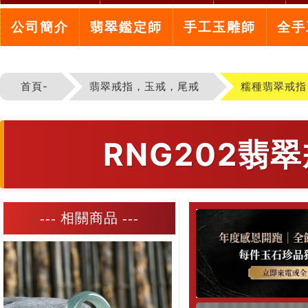
公司簡介
翡翠鑑定師
手工玉雕師
全手
首頁-
翡翠戒指，玉戒，尾戒
糯種翡翠戒指
RNG202
--- 相關商品 ---