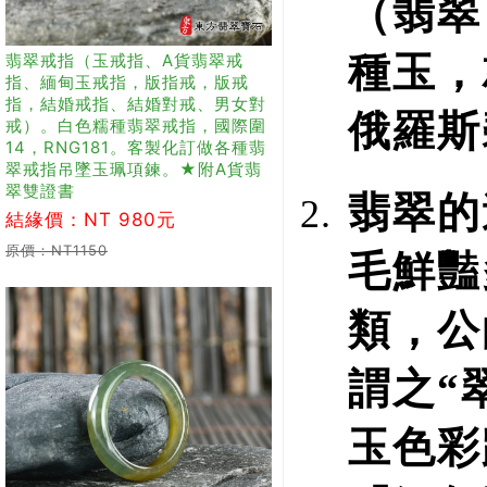
（翡翠
種玉，
翡翠戒指（玉戒指、A貨翡翠戒
指、緬甸玉戒指，版指戒，版戒
指，結婚戒指、結婚對戒、男女對
俄羅斯
戒）。白色糯種翡翠戒指，國際圍
14，RNG181。客製化訂做各種翡
翠戒指吊墜玉珮項鍊。★附A貨翡
翠雙證書
翡翠的
結緣價：NT 980元
原價：NT1150
毛鮮豔
類，公
謂之“
玉色彩