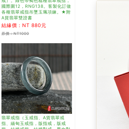
戒）。綠色帶褐色糯種翡翠戒指，
國際圍12，RNG138。客製化訂做
各種翡翠戒指吊墜玉珮項鍊。★附
A貨翡翠雙證書
結緣價：NT 880元
原價：NT1000
翡翠戒指（玉戒指、A貨翡翠戒
指、緬甸玉戒指，版指戒，版戒