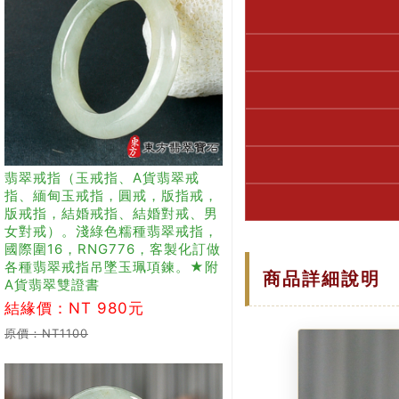
翡翠戒指（玉戒指、A貨翡翠戒
指、緬甸玉戒指，圓戒，版指戒，
版戒指，結婚戒指、結婚對戒、男
女對戒）。淺綠色糯種翡翠戒指，
國際圍16，RNG776，客製化訂做
各種翡翠戒指吊墜玉珮項鍊。★附
商品詳細說明
A貨翡翠雙證書
結緣價：NT 980元
原價：NT1100