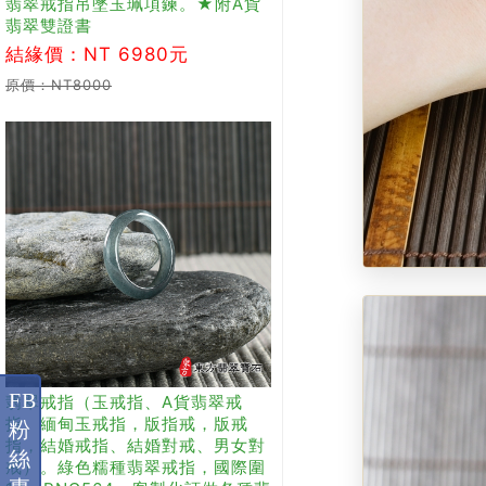
翡翠戒指吊墜玉珮項鍊。★附A貨
翡翠雙證書
結緣價：NT 6980元
原價：NT8000
FB
翡翠戒指（玉戒指、A貨翡翠戒
指、緬甸玉戒指，版指戒，版戒
粉
指，結婚戒指、結婚對戒、男女對
絲
戒）。綠色糯種翡翠戒指，國際圍