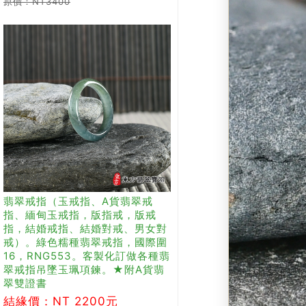
原價：NT3400
翡翠戒指（玉戒指、A貨翡翠戒
指、緬甸玉戒指，版指戒，版戒
指，結婚戒指、結婚對戒、男女對
戒）。綠色糯種翡翠戒指，國際圍
16，RNG553。客製化訂做各種翡
翠戒指吊墜玉珮項鍊。★附A貨翡
翠雙證書
結緣價：NT 2200元