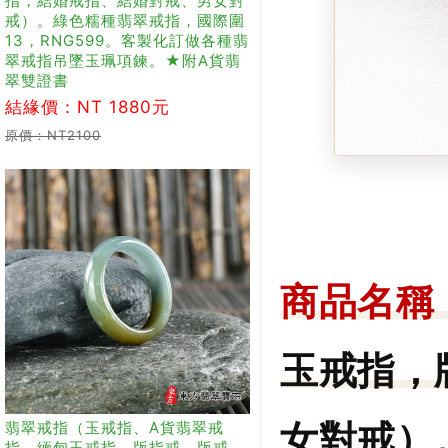
指，結婚戒指、結婚對戒、男女對
戒）。綠色糯種翡翠戒指，國際圍
13，RNG599。客製化訂做各種翡
翠戒指吊墜玉珮項鍊。★附A貨翡
翠雙證書
結緣價：NT 1880元
原價：NT2100
商品名稱
玉戒指，
翡翠戒指（玉戒指、A貨翡翠戒
女對戒）
指、緬甸玉戒指，版指戒，版戒