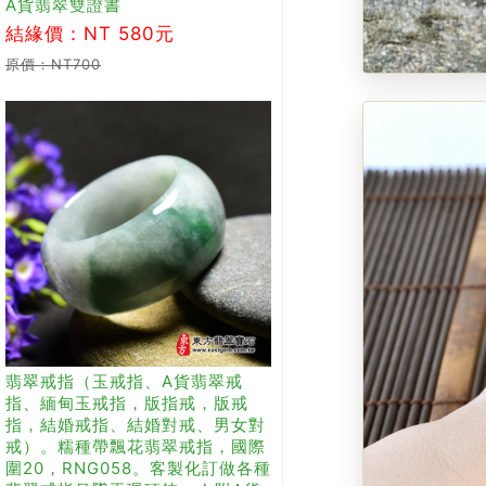
A貨翡翠雙證書
結緣價：NT 580元
原價：NT700
翡翠戒指（玉戒指、A貨翡翠戒
指、緬甸玉戒指，版指戒，版戒
指，結婚戒指、結婚對戒、男女對
戒）。糯種帶飄花翡翠戒指，國際
圍20，RNG058。客製化訂做各種