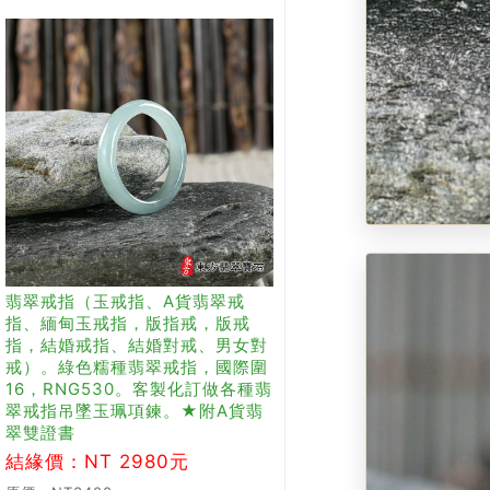
翡翠戒指（玉戒指、A貨翡翠戒
指、緬甸玉戒指，版指戒，版戒
指，結婚戒指、結婚對戒、男女對
戒）。綠色糯種翡翠戒指，國際圍
16，RNG530。客製化訂做各種翡
翠戒指吊墜玉珮項鍊。★附A貨翡
翠雙證書
結緣價：NT 2980元