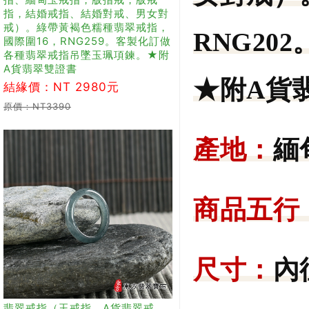
指，結婚戒指、結婚對戒、男女對
戒）。綠帶黃褐色糯種翡翠戒指，
RNG2
國際圍16，RNG259。客製化訂做
各種翡翠戒指吊墜玉珮項鍊。★附
A貨翡翠雙證書
★附A貨
結緣價：NT 2980元
原價：NT3390
產地：
緬
商品五行
尺寸：
內
翡翠戒指（玉戒指、A貨翡翠戒