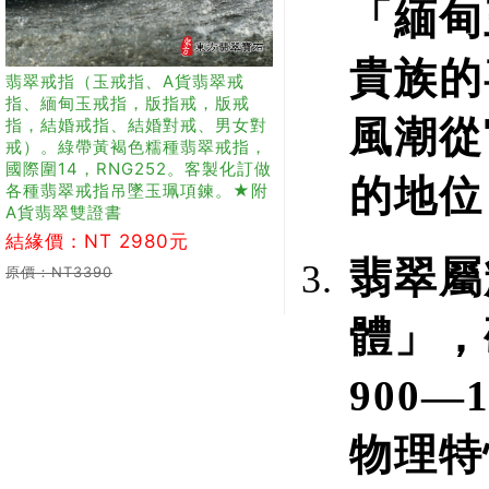
「緬甸
貴族的
翡翠戒指（玉戒指、A貨翡翠戒
指、緬甸玉戒指，版指戒，版戒
風潮從
指，結婚戒指、結婚對戒、男女對
戒）。綠帶黃褐色糯種翡翠戒指，
國際圍14，RNG252。客製化訂做
的地位
各種翡翠戒指吊墜玉珮項鍊。★附
A貨翡翠雙證書
結緣價：NT 2980元
翡翠屬
原價：NT3390
體」，
900—
物理特