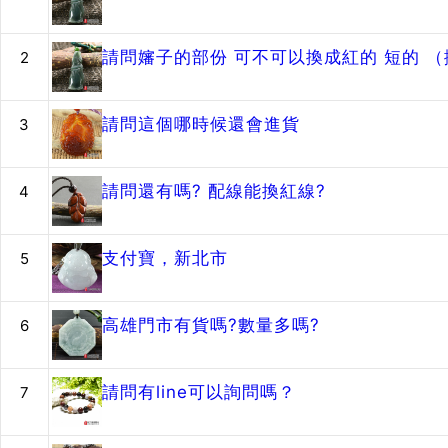
請問嬸子的部份 可不可以換成紅的 短的 
2
請問這個哪時候還會進貨
3
請問還有嗎? 配線能換紅線?
4
支付寶，新北市
5
高雄門市有貨嗎?數量多嗎?
6
請問有line可以詢問嗎？
7