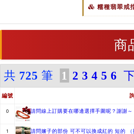
糯種翡翠戒指
商
共
725
筆
1
2
3
4
5
6
編號
請問線上訂購要在哪邊選擇手圍呢？謝謝～
0
請問嬸子的部份 可不可以換成紅的 短的 
1