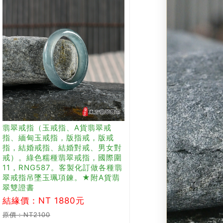
翡翠戒指（玉戒指、A貨翡翠戒
指、緬甸玉戒指，版指戒，版戒
指，結婚戒指、結婚對戒、男女對
戒）。綠色糯種翡翠戒指，國際圍
11，RNG587。客製化訂做各種翡
翠戒指吊墜玉珮項鍊。★附A貨翡
翠雙證書
結緣價：NT 1880元
原價：NT2100