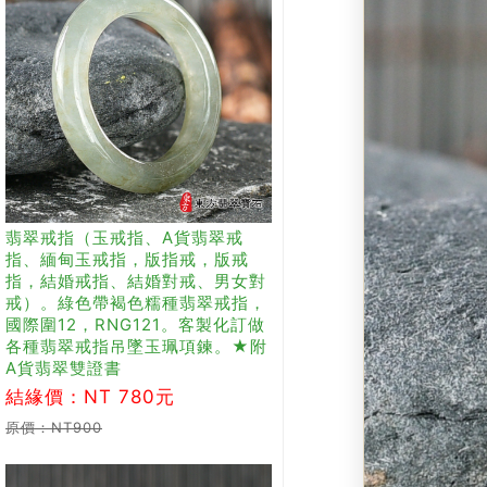
翡翠戒指（玉戒指、A貨翡翠戒
指、緬甸玉戒指，版指戒，版戒
指，結婚戒指、結婚對戒、男女對
戒）。綠色帶褐色糯種翡翠戒指，
國際圍12，RNG121。客製化訂做
各種翡翠戒指吊墜玉珮項鍊。★附
A貨翡翠雙證書
結緣價：NT 780元
原價：NT900