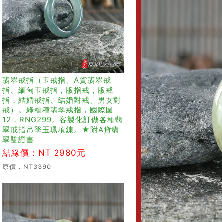
翡翠戒指（玉戒指、A貨翡翠戒
指、緬甸玉戒指，版指戒，版戒
指，結婚戒指、結婚對戒、男女對
戒）。綠糯種翡翠戒指，國際圍
12，RNG299。客製化訂做各種翡
翠戒指吊墜玉珮項鍊。★附A貨翡
翠雙證書
結緣價：NT 2980元
原價：NT3390