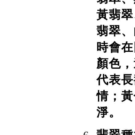
黃翡翠
翡翠、
時會在
顏色，
代表長
情；黃
淨。