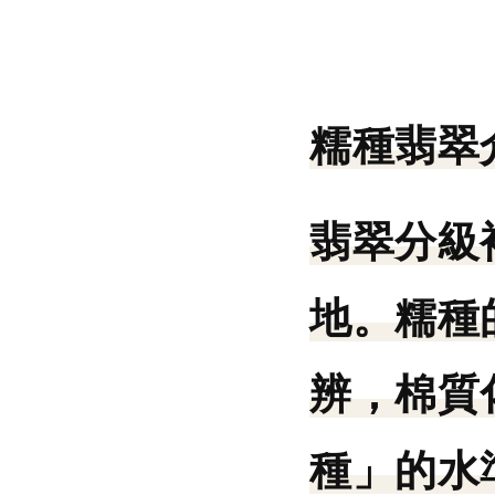
糯種翡翠
翡翠分級
地。糯種
辨，棉質
種」的水