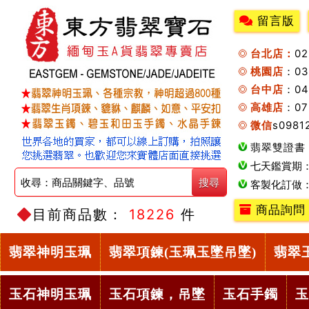
留言版
台北店：
0
桃園店
：0
台中店
：04
高雄店
：07
微信
s0981
翡翠雙證書
七天鑑賞期
客製化訂做
商品詢問
目前商品數：
18226
件
翡翠神明玉珮
翡翠項鍊(玉珮玉墜吊墜)
翡翠
玉石神明玉珮
玉石項鍊，吊墜
玉石手鐲
玉