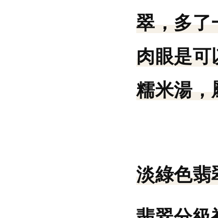
翠，多了
肉眼是可
糯米湯，
淡綠色翡
翡翠分級