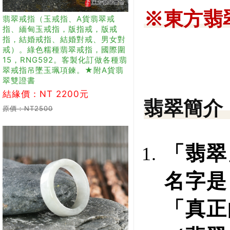
※東方翡
翡翠戒指（玉戒指、A貨翡翠戒
指、緬甸玉戒指，版指戒，版戒
指，結婚戒指、結婚對戒、男女對
戒）。綠色糯種翡翠戒指，國際圍
15，RNG592。客製化訂做各種翡
翠戒指吊墜玉珮項鍊。★附A貨翡
翠雙證書
結緣價：NT 2200元
翡翠簡介
原價：NT2500
「翡翠
名字是
「真正