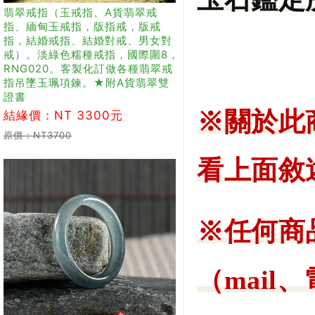
翡翠戒指（玉戒指、A貨翡翠戒
指、緬甸玉戒指，版指戒，版戒
指，結婚戒指、結婚對戒、男女對
戒）。淡綠色糯種戒指，國際圍8，
RNG020。客製化訂做各種翡翠戒
指吊墜玉珮項鍊。★附A貨翡翠雙
證書
※關於此
結緣價：NT 3300元
原價：NT3700
看上面敘
※任何商
（mail