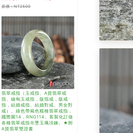
原價：NT2500
翡翠戒指（玉戒指、A貨翡翠戒
指、緬甸玉戒指，版指戒，版戒
指，結婚戒指、結婚對戒、男女對
戒）。綠色帶褐色糯種翡翠戒指，
國際圍14，RNG114。客製化訂做
各種翡翠戒指吊墜玉珮項鍊。★附
A貨翡翠雙證書