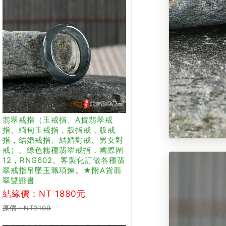
翡翠戒指（玉戒指、A貨翡翠戒
指、緬甸玉戒指，版指戒，版戒
指，結婚戒指、結婚對戒、男女對
戒）。綠色糯種翡翠戒指，國際圍
12，RNG602。客製化訂做各種翡
翠戒指吊墜玉珮項鍊。★附A貨翡
翠雙證書
結緣價：NT 1880元
原價：NT2100