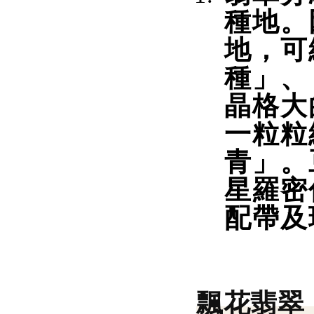
種地。
地，可
種」、
晶格大
一粒粒
青」。
星羅密
配帶及
飄花翡翠