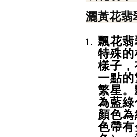
灑黃花翡
飄花翡
特殊的
樣子，
一點的
繁星。
為藍綠
顏色為
色帶有