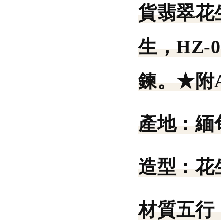
貨翡翠花
生，HZ
鍊。★附
產地：
緬
造型：
花
材質五行