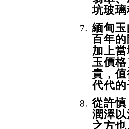
坑玻璃
緬甸玉
百年的
加上當
玉價格
貴，值
代代的
從許慎
潤澤以
之方也