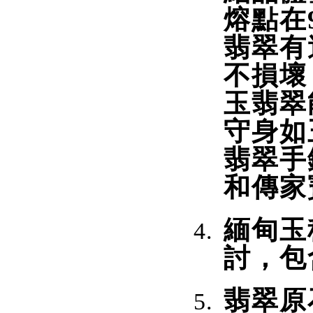
熔點在9
翡翠有
不損壞
玉翡翠
守身如
翡翠手
和傳家
緬甸玉
討，包
翡翠原