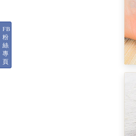
FB
粉
絲
專
頁