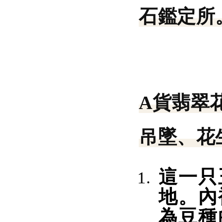
石鑑定所。
A貨翡翠
吊墜、花
這一只
地。內
為豆種