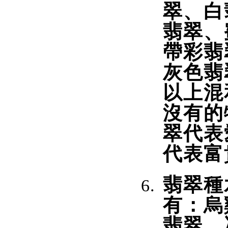
翠、白
翡翠、
帶彩翡
灰色翡
以上混
沒有的
翠代表
代表富
翡翠種
有：烏
翡翠、