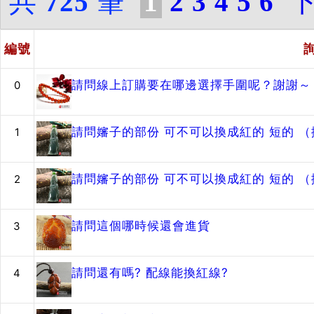
共
725
筆
1
2
3
4
5
6
編號
請問線上訂購要在哪邊選擇手圍呢？謝謝～
0
請問嬸子的部份 可不可以換成紅的 短的 
1
請問嬸子的部份 可不可以換成紅的 短的 
2
請問這個哪時候還會進貨
3
請問還有嗎? 配線能換紅線?
4