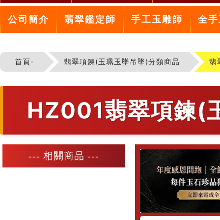
公司簡介
翡翠鑑定師
手工玉雕師
全手
首頁-
翡翠項鍊(玉珮玉墜吊墜)分類商品
翡
HZ001翡翠項鍊
--- 相關商品 ---