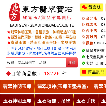
留言版
台北店：
0
桃園店
：0
台中店
：04
高雄店
：07
微信
s0981
翡翠雙證書
七天鑑賞期
客製化訂做
商品詢問
目前商品數：
18226
件
翡翠神明玉珮
翡翠項鍊(玉珮玉墜吊墜)
翡翠
玉石神明玉珮
玉石項鍊，吊墜
玉石手鐲
玉