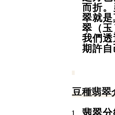
而折。
翠就是
翠（玉
我們透
期許自
豆種翡翠
翡翠分