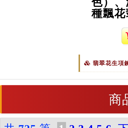
色）、
種飄花
翡翠花生項鍊
商