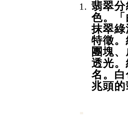
翡翠分
色。「
抹翠綠
特徵。
團塊、
透光。
名。白
兆頭的