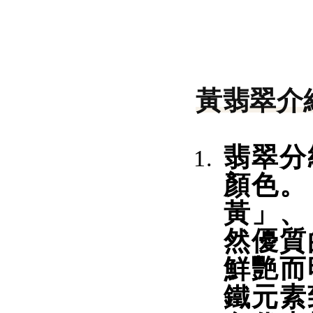
黃翡翠介
翡翠分
顏色。
黃」、
然優質
鮮艷而
鐵元素