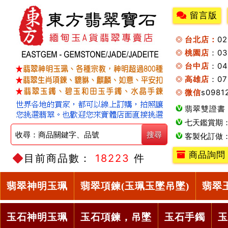
留言版
台北店：
0
桃園店
：0
台中店
：04
高雄店
：07
微信
s0981
翡翠雙證書
七天鑑賞期
客製化訂做
商品詢問
目前商品數：
18223
件
翡翠神明玉珮
翡翠項鍊(玉珮玉墜吊墜)
翡翠
玉石神明玉珮
玉石項鍊，吊墜
玉石手鐲
玉