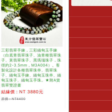
三彩翡翠手鍊，三彩緬甸玉手鍊
（白底青翡翠珠子、油青種翡翠珠
子、黃翡翠珠子、黑瑪瑙珠子，珠
徑約2-3.5mm，M3A004）。客
製化設計各種翡翠珠串、翡翠珠
子、緬甸玉手鍊、緬甸玉珠串、緬
甸玉珠子、緬甸玉手珠。★附A貨
翡翠雙證書
結緣價：NT 3880元
原價：NT4400