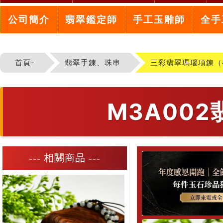
公司簡介
翡翠鑑定師
手工玉雕師
全手
首頁-
翡翠手鍊、珠串
三彩翡翠瑪瑙項鍊（
M3A00
--- 相關商品 ---