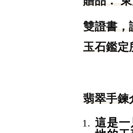
贈品：
東
雙證書，
玉石鑑定所
翡翠手鍊
這是一