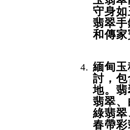
守身如
翡翠手
和傳家
緬甸玉
討，包
地。翡
翡翠、
綠翡翠
春帶彩