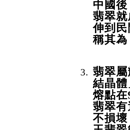
中國後
翡翠就
伸到民
稱其為
翡翠屬
結晶體
熔點在9
翡翠有
不損壞
玉翡翠