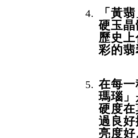
「黃翡
硬玉晶
歷史上
彩的翡
在每一
瑪瑙」
硬度在
過良好
亮度好