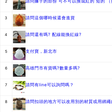
請問嬸子的部份 可不可以換成紅的 短的 
2
請問這個哪時候還會進貨
3
請問還有嗎? 配線能換紅線?
4
支付寶，新北市
5
高雄門市有貨嗎?數量多嗎?
6
請問有line可以詢問嗎？
7
請問扣頭的地方可以改用別的材質或用綁繩的
8