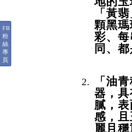
地的玉
「黃翡
顆黑瑪
FB
彩、每
粉
絲
同、都
專
頁
「油青
器，具
膩，表
感，且
麗且穩