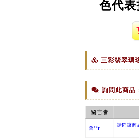
色代表
三彩翡翠瑪瑙
詢問此商品
留言者
請問該商
曾**r