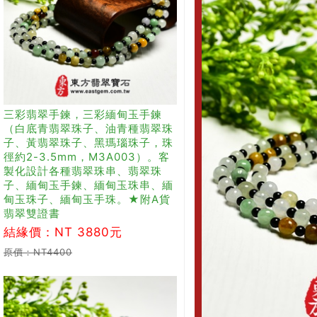
三彩翡翠手鍊，三彩緬甸玉手鍊
（白底青翡翠珠子、油青種翡翠珠
子、黃翡翠珠子、黑瑪瑙珠子，珠
徑約2-3.5mm，M3A003）。客
製化設計各種翡翠珠串、翡翠珠
子、緬甸玉手鍊、緬甸玉珠串、緬
甸玉珠子、緬甸玉手珠。★附A貨
翡翠雙證書
結緣價：NT 3880元
原價：NT4400