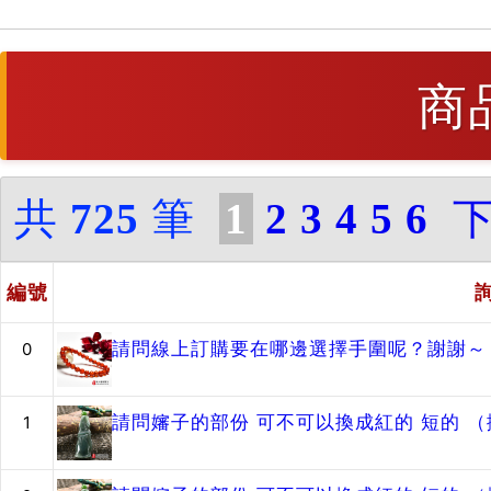
商
共
725
筆
1
2
3
4
5
6
編號
請問線上訂購要在哪邊選擇手圍呢？謝謝～
0
請問嬸子的部份 可不可以換成紅的 短的 
1