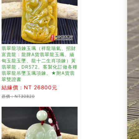
翡翠龍項鍊玉珮（祥龍瑞氣、招財
富貴龍：龍牌A貨翡翠龍玉珮、緬
甸玉龍玉墜、龍十二生肖項鍊）黃
翡翠龍，DR572。客製化訂做各種
翡翠龍吊墜玉珮項鍊。★附A貨翡
翠雙證書
結緣價：NT 26800元
原價：NT30820