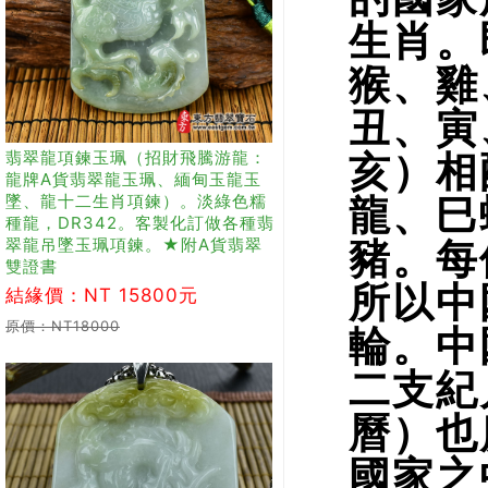
生肖。
猴、雞
丑、寅
翡翠龍項鍊玉珮（招財飛騰游龍：
亥）相
龍牌A貨翡翠龍玉珮、緬甸玉龍玉
墜、龍十二生肖項鍊）。淡綠色糯
龍、巳
種龍，DR342。客製化訂做各種翡
翠龍吊墜玉珮項鍊。★附A貨翡翠
豬。每
雙證書
所以中
結緣價：NT 15800元
原價：NT18000
輪。中
二支紀
曆）也
國家之