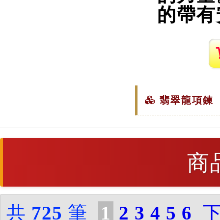
的帶有
翡翠龍項鍊（
商
共
725
筆
1
2
3
4
5
6