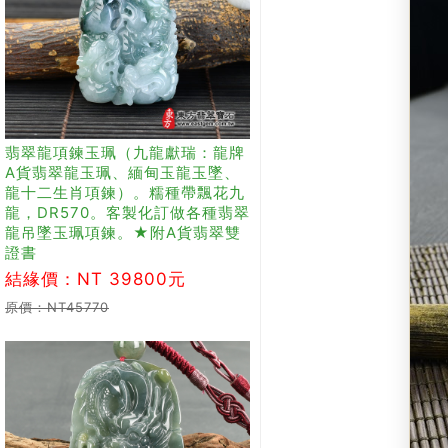
翡翠龍項鍊玉珮（九龍獻瑞：龍牌
A貨翡翠龍玉珮、緬甸玉龍玉墜、
龍十二生肖項鍊）。糯種帶飄花九
龍，DR570。客製化訂做各種翡翠
龍吊墜玉珮項鍊。★附A貨翡翠雙
證書
結緣價：NT 39800元
原價：NT45770