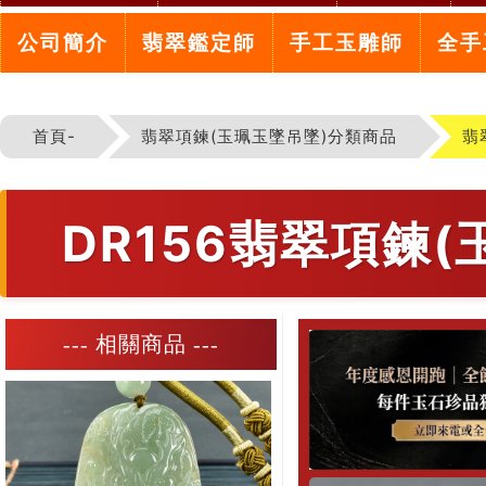
公司簡介
翡翠鑑定師
手工玉雕師
全手
首頁-
翡翠項鍊(玉珮玉墜吊墜)分類商品
翡
DR156翡翠項鍊
--- 相關商品 ---