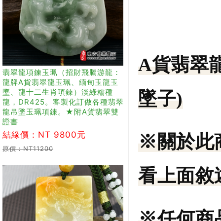
A貨翡翠
翡翠龍項鍊玉珮（招財飛騰游龍：
龍牌A貨翡翠龍玉珮、緬甸玉龍玉
墜、龍十二生肖項鍊）淡綠糯種
墜子)
龍，DR425。客製化訂做各種翡翠
龍吊墜玉珮項鍊。★附A貨翡翠雙
證書
結緣價：NT 9800元
※關於此
原價：NT11200
看上面敘
※任何商