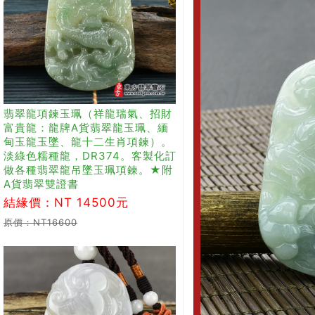
翡翠龍項鍊玉珮（祥龍瑞氣、招財
富貴龍：龍牌A貨翡翠龍玉珮、緬
甸玉龍玉墜、龍十二生肖項鍊）。
淡綠色糯種龍，DR374。客製化訂
做各種翡翠龍吊墜玉珮項鍊。★附
A貨翡翠雙證書
結緣價：NT 14500元
原價：NT16600