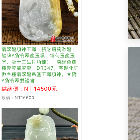
翡翠龍項鍊玉珮（招財飛騰游龍：
龍牌A貨翡翠龍玉珮、緬甸玉龍玉
墜、龍十二生肖項鍊）。淡綠色糯
種帶黃翡翠龍，DR347。客製化訂
做各種翡翠龍吊墜玉珮項鍊。★附
A貨翡翠雙證書
結緣價：NT 14500元
原價：NT16600