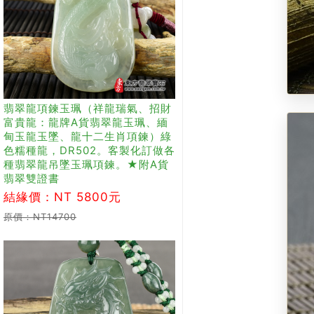
翡翠龍項鍊玉珮（祥龍瑞氣、招財
富貴龍：龍牌A貨翡翠龍玉珮、緬
甸玉龍玉墜、龍十二生肖項鍊）綠
色糯種龍，DR502。客製化訂做各
種翡翠龍吊墜玉珮項鍊。★附A貨
翡翠雙證書
結緣價：NT 5800元
原價：NT14700