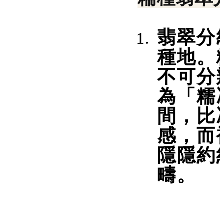
翡翠分
種地。
不可分
為「糯
間，比
感，而
隱隱約
疇。