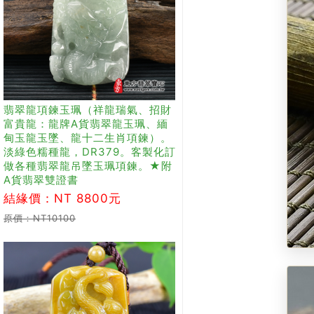
翡翠龍項鍊玉珮（祥龍瑞氣、招財
富貴龍：龍牌A貨翡翠龍玉珮、緬
甸玉龍玉墜、龍十二生肖項鍊）。
淡綠色糯種龍，DR379。客製化訂
做各種翡翠龍吊墜玉珮項鍊。★附
A貨翡翠雙證書
結緣價：NT 8800元
原價：NT10100