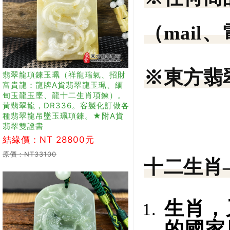
（mail
※東方翡
翡翠龍項鍊玉珮（祥龍瑞氣、招財
富貴龍：龍牌A貨翡翠龍玉珮、緬
甸玉龍玉墜、龍十二生肖項鍊）。
黃翡翠龍，DR336。客製化訂做各
種翡翠龍吊墜玉珮項鍊。★附A貨
翡翠雙證書
結緣價：NT 28800元
原價：NT33100
十二生肖
生肖，
的國家