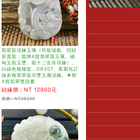
翡翠龍項鍊玉珮（祥龍瑞氣、招財
富貴龍：龍牌A貨翡翠龍玉珮、緬
甸玉龍玉墜、龍十二生肖項鍊）。
白綠色糯種龍，DR307。客製化訂
做各種翡翠龍吊墜玉珮項鍊。★附
A貨翡翠雙證書
結緣價：NT 12800元
原價：NT26200