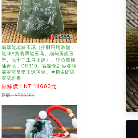
翡翠龍項鍊玉珮（招財飛騰游龍：
龍牌A貨翡翠龍玉珮、緬甸玉龍玉
墜、龍十二生肖項鍊）。綠色糯種
油青龍，DR319。客製化訂做各種
翡翠龍吊墜玉珮項鍊。★附A貨翡
翠雙證書
結緣價：NT 14600元
原價：NT26200