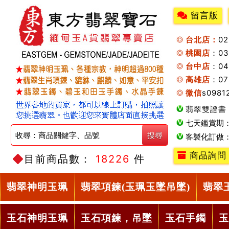
留言版
台北店：
0
桃園店
：0
台中店
：04
高雄店
：07
微信
s0981
翡翠雙證書
七天鑑賞期
客製化訂做
商品詢問
目前商品數：
18226
件
翡翠神明玉珮
翡翠項鍊(玉珮玉墜吊墜)
翡翠
玉石神明玉珮
玉石項鍊，吊墜
玉石手鐲
玉