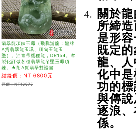
關於龍
所締造
是形容
翡翠龍項鍊玉珮（飛騰游龍：龍牌
既定的
A貨翡翠龍玉珮、緬甸玉龍玉
墜）。油青帶糯種龍，DR154。客
龍、人
製化訂做各種翡翠龍吊墜玉珮項
鍊。★附A貨翡翠雙證書
化中是
結緣價：NT 6800元
功的標
原價：NT16675
與傳說
逐浪、
係。