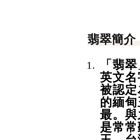
翡翠簡介
「翡翠
英文名
被認定
的緬甸
最。與
是常常
玉、台