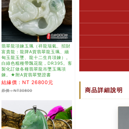
翡翠龍項鍊玉珮（祥龍瑞氣、招財
富貴龍：龍牌A貨翡翠龍玉珮、緬
甸玉龍玉墜、龍十二生肖項鍊）。
白綠色糯種帶飄花龍，DR395。客
製化訂做各種翡翠龍吊墜玉珮項
鍊。★附A貨翡翠雙證書
結緣價：NT 26800元
商品詳細說明
原價：NT30800