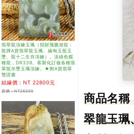
翡翠龍項鍊玉珮（招財飛騰游龍：
龍牌A貨翡翠龍玉珮、緬甸玉龍玉
墜、龍十二生肖項鍊）。淡綠色糯
種龍，DR339。客製化訂做各種翡
翠龍吊墜玉珮項鍊。★附A貨翡翠
雙證書
結緣價：NT 22800元
原價：NT26200
商品名稱
翠龍玉珮