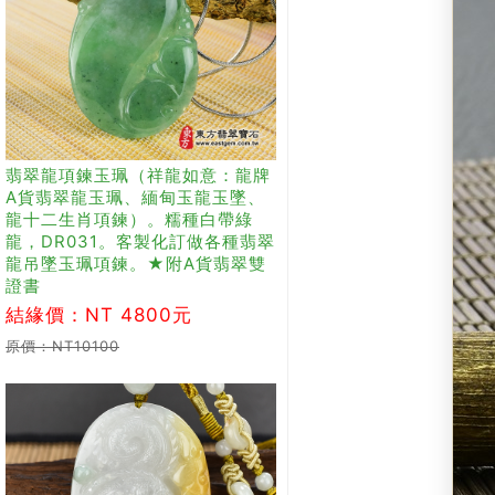
翡翠龍項鍊玉珮（祥龍如意：龍牌
A貨翡翠龍玉珮、緬甸玉龍玉墜、
龍十二生肖項鍊）。糯種白帶綠
龍，DR031。客製化訂做各種翡翠
龍吊墜玉珮項鍊。★附A貨翡翠雙
證書
結緣價：NT 4800元
原價：NT10100