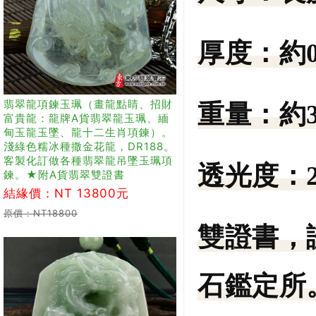
厚度：
約
翡翠龍項鍊玉珮（畫龍點睛、招財
重量：
約3
富貴龍：龍牌A貨翡翠龍玉珮、緬
甸玉龍玉墜、龍十二生肖項鍊）。
淺綠色糯冰種撒金花龍，DR188。
客製化訂做各種翡翠龍吊墜玉珮項
透光度：
鍊。★附A貨翡翠雙證書
結緣價：NT 13800元
原價：NT18800
雙證書，
石鑑定所。