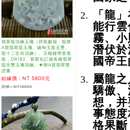
「龍」
能行雲
霧、小
翡翠龍項鍊玉珮（祥龍獻瑞：龍牌
潛伏於
A貨翡翠龍玉珮、緬甸玉龍玉墜、
龍十二生肖項鍊）。豆糯種帶黃翡
國帝王
龍，DR182。客製化訂做各種翡翠
龍吊墜玉珮項鍊。★附A貨翡翠雙
證書
屬龍之
結緣價：NT 5800元
原價：NT14900
驕傲、
想，并
事態度
格果斷