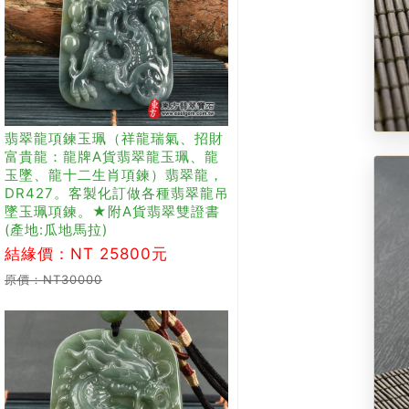
翡翠龍項鍊玉珮（祥龍瑞氣、招財
富貴龍：龍牌A貨翡翠龍玉珮、龍
玉墜、龍十二生肖項鍊）翡翠龍，
DR427。客製化訂做各種翡翠龍吊
墜玉珮項鍊。★附A貨翡翠雙證書
(產地:瓜地馬拉)
結緣價：NT 25800元
原價：NT30000