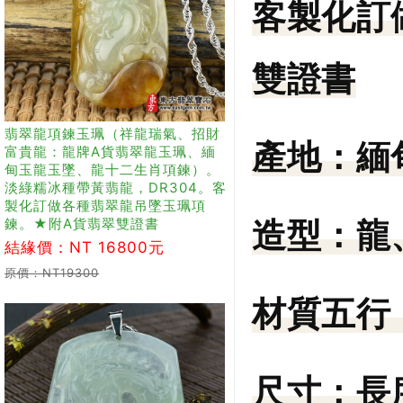
客製化訂
雙證書
翡翠龍項鍊玉珮（祥龍瑞氣、招財
產地：
緬
富貴龍：龍牌A貨翡翠龍玉珮、緬
甸玉龍玉墜、龍十二生肖項鍊）。
淡綠糯冰種帶黃翡龍，DR304。客
製化訂做各種翡翠龍吊墜玉珮項
鍊。★附A貨翡翠雙證書
造型：
龍
結緣價：NT 16800元
原價：NT19300
材質五行
尺寸：
長