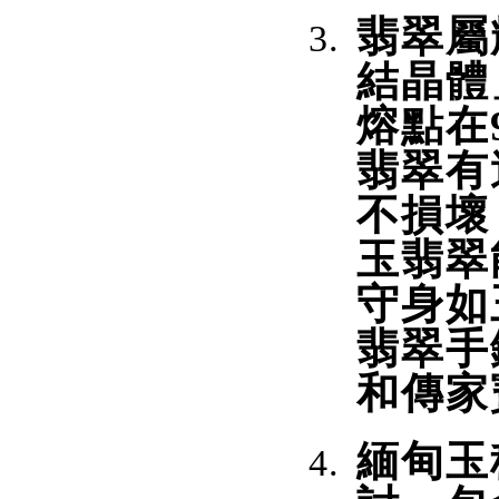
翡翠屬
結晶體
熔點在9
翡翠有
不損壞
玉翡翠
守身如
翡翠手
和傳家
緬甸玉