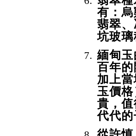
翡翠種
有：烏
翡翠、
坑玻璃
緬甸玉
百年的
加上當
玉價格
貴，值
代代的
從許慎