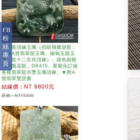
FB
粉
絲
翡翠龍項鍊玉珮（招財飛騰游龍：
龍牌A貨翡翠龍玉珮、緬甸玉龍玉
專
墜、龍十二生肖項鍊）。綠色細糯
頁
種帶飄花龍，DR415。客製化訂做
各種翡翠龍吊墜玉珮項鍊。★附A
貨翡翠雙證書
結緣價：NT 9800元
原價：NT11200