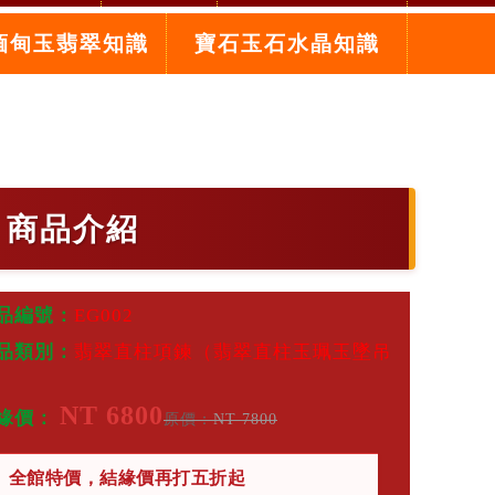
緬甸玉翡翠知識
寶石玉石水晶知識
，商品介紹
品編號：
EG002
品類別：
翡翠直柱項鍊（翡翠直柱玉珮玉墜吊
）
NT 6800
緣價：
原價：
NT 7800
全館特價，結緣價再打五折起