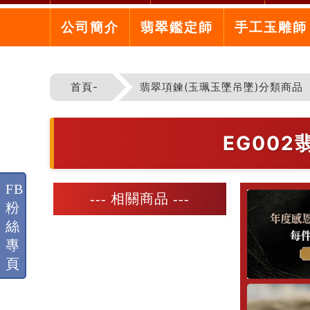
公司簡介
翡翠鑑定師
手工玉雕師
首頁-
翡翠項鍊(玉珮玉墜吊墜)分類商品
EG00
FB
--- 相關商品 ---
粉
絲
專
頁