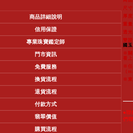
商品
尺寸
厚度
商品詳細說明
重量
信用保證
透光
雙證
專業珠寶鑑定師
國玉
※關
門市資訊
看上
※任
免費服務
（m
換貨流程
※東
退貨流程
付款方式
●
翡翠價值
們
購買流程