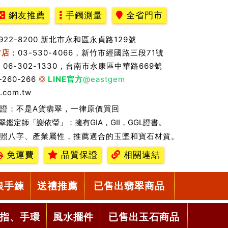
網友推薦
手鐲測量
全省門市
2922-8200 新北市永和區永貞路129號
竹店
：03-530-4066，新竹市經國路三段71號
：06-302-1330，台南市永康區中華路669號
-260-266
LINE官方
@eastgem
.com.tw
證：不是A貨翡翠，一律原價買回
翠鑑定師「謝依瑩」：擁有GIA，GII，GGL證書。
照八字、產業屬性，推薦適合的玉墜和寶石材質。
免運費
品質保證
相關連結
銀手鍊
送禮推薦
已售出翡翠商品
指、手環
風水擺件
已售出玉石商品