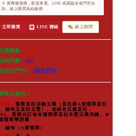
※ 實際優惠價，歡迎來電、LINE 或親臨全省門市洽
詢，線上購買為結緣價
立即購買
LINE 聯絡
線上詢問
品瀏覽數：
2469
品詢問數：
(0)
商品所在門市：
(新北門市)
完整商品資訊：
名稱：
翡翠直柱項鍊玉珮（直柱牌A貨翡翠直柱
、緬甸玉直柱玉墜）。淡綠色豆種直柱，
002。客製化訂做各種翡翠直柱吊墜玉珮項鍊。★
貨翡翠雙證書
：
緬甸（A貨翡翠）