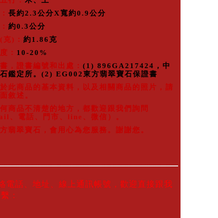
五行：
木、土
：
長約2.3公分X寬約0.9公分
：
約0.3公分
(克)：
約1.86克
度：
10-20%
書，證書編號和出處：
(1) 896GA217424，中
石鑑定所。(2) EG002東方翡翠寶石保證書
於此商品的基本資料，以及相關商品的照片，請
面敘述。
何商品不清楚的地方，都歡迎跟我們詢問
ail、電話、門市、line、微信）。
方翡翠寶石，會用心為您服務。謝謝您。
聯絡電話、地址、線上通訊帳號，歡迎直接跟我
聯繫：