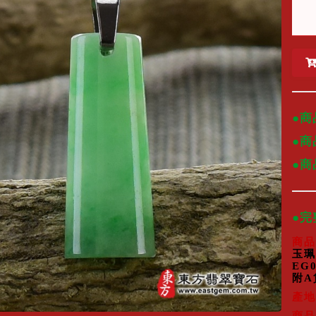
●商
●商
●
●
商品
玉珮
EG
附A
產地