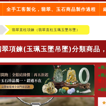
全手工客製化，翡翠、玉石商品製作過程
翡翠直柱項鍊（翡翠直柱玉珮玉墜吊墜）
2翡翠項鍊(玉珮玉墜吊墜)分類商品
●商
●商
墜
●結