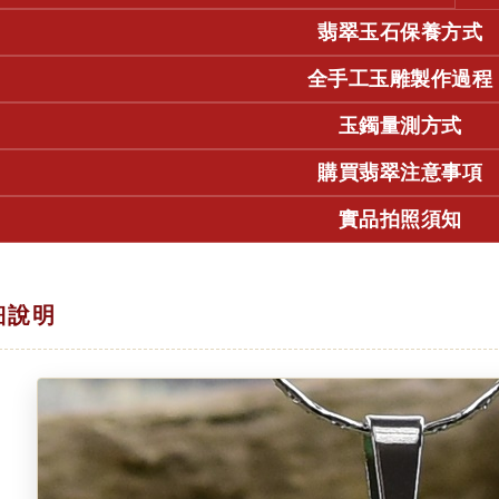
翡翠玉石保養方式
全手工玉雕製作過程
玉鐲量測方式
購買翡翠注意事項
實品拍照須知
細說明