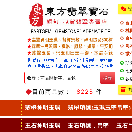
台
桃
台
高
微
翡
七
客
商
目前商品數：
18223
件
翡翠神明玉珮
翡翠項鍊(玉珮玉墜吊墜)
玉石神明玉珮
玉石項鍊，吊墜
玉石