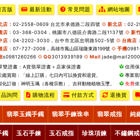
留言版
最新活動
常見問題
網站地圖
北店：
02-2558-0609 台北市承德路二段四號
新北店：
02-
園店
：03-368-0304，桃園市八德區介壽路二段1137號
新
中店
：04-2202-3030，台中市北區忠明路502-5號
台南店
雄店
：07-727-2008，
高雄市鳳山區瑞隆東路199號
手機
0981
信
s0981260266
QQ
3013939189
Mail
jade@mail2000
翠雙證書：A貨翡翠證書＋店家保證書
信用保
天鑑賞期：「線上訂購」七日內可以換貨和退貨。
專業翡
製化訂做：神明玉珮（各種宗教）、吉祥動物植物玉墜。
免費
依
品詢問
購物流程
付款方式
退換貨
翡翠玉鐲手鐲
翡翠手鍊珠串
翡翠戒指
純
手鐲
玉石手鍊
玉石戒指
珍珠項鍊
不鏽鋼戒