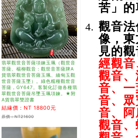
苦」的
觀音法
像，東
見的觀
經觀音
翡翠觀世音菩薩項鍊玉珮（觀世音
菩薩、楊柳觀音：觀世音菩薩牌A
觀音、
貨翡翠觀世音菩薩玉珮、緬甸玉觀
世音菩薩玉墜）。綠色糯種觀世音
音、一
菩薩，GY647。客製化訂做各種翡
翠觀世音菩薩吊墜玉珮項鍊。★附
音、眾
A貨翡翠雙證書
結緣價：NT 18800元
音、阿
原價：NT21600
觀音、
觀音、