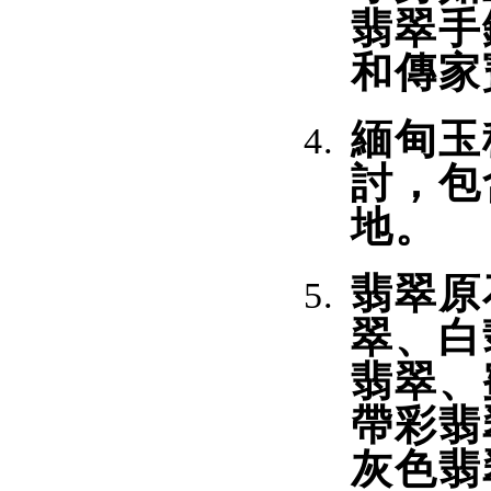
翡翠手
和傳家
緬甸玉
討，包
地。
翡翠原
翠、白
翡翠、
帶彩翡
灰色翡