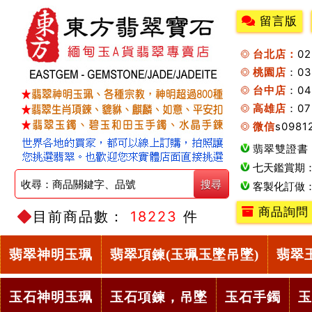
留言版
台北店：
0
桃園店
：0
台中店
：04
高雄店
：07
微信
s0981
翡翠雙證書
七天鑑賞期
客製化訂做
商品詢問
目前商品數：
18223
件
翡翠神明玉珮
翡翠項鍊(玉珮玉墜吊墜)
翡翠
玉石神明玉珮
玉石項鍊，吊墜
玉石手鐲
玉