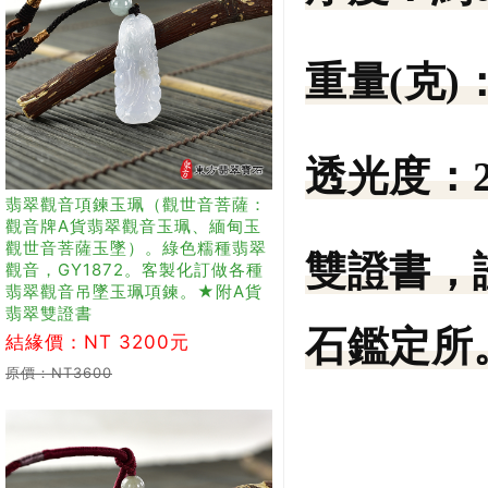
重量(克)
透光度：
翡翠觀音項鍊玉珮（觀世音菩薩：
觀音牌A貨翡翠觀音玉珮、緬甸玉
觀世音菩薩玉墜）。綠色糯種翡翠
雙證書，
觀音，GY1872。客製化訂做各種
翡翠觀音吊墜玉珮項鍊。★附A貨
翡翠雙證書
石鑑定所。
結緣價：NT 3200元
原價：NT3600