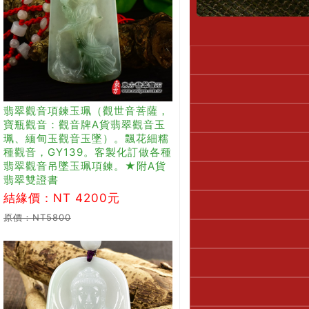
翡翠觀音項鍊玉珮（觀世音菩薩，
寶瓶觀音：觀音牌A貨翡翠觀音玉
珮、緬甸玉觀音玉墜）。飄花細糯
種觀音，GY139。客製化訂做各種
翡翠觀音吊墜玉珮項鍊。★附A貨
翡翠雙證書
結緣價：NT 4200元
原價：NT5800