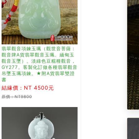
翡翠觀音項鍊玉珮（觀世音菩薩：
觀音牌A貨翡翠觀音玉珮、緬甸玉
觀音玉墜）。淡綠色豆糯種觀音，
GY277。客製化訂做各種翡翠觀音
吊墜玉珮項鍊。★附A貨翡翠雙證
書
結緣價：NT 4500元
原價：NT9800