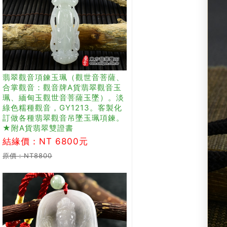
翡翠觀音項鍊玉珮（觀世音菩薩、
合掌觀音：觀音牌A貨翡翠觀音玉
珮、緬甸玉觀世音菩薩玉墜）。淡
綠色糯種觀音，GY1213。客製化
訂做各種翡翠觀音吊墜玉珮項鍊。
★附A貨翡翠雙證書
結緣價：NT 6800元
原價：NT8800