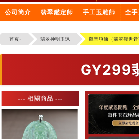
公司簡介
翡翠鑑定師
手工玉雕師
全手
首頁-
翡翠神明玉珮
觀音項鍊（翡翠觀世音
GY29
--- 相關商品 ---