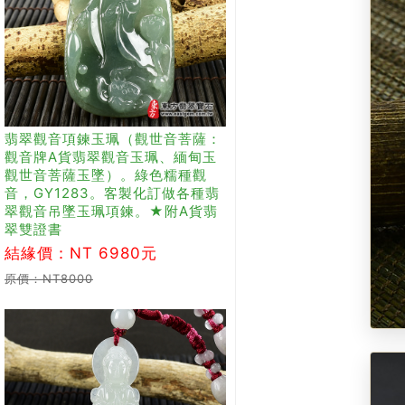
翡翠觀音項鍊玉珮（觀世音菩薩：
觀音牌A貨翡翠觀音玉珮、緬甸玉
觀世音菩薩玉墜）。綠色糯種觀
音，GY1283。客製化訂做各種翡
翠觀音吊墜玉珮項鍊。★附A貨翡
翠雙證書
結緣價：NT 6980元
原價：NT8000