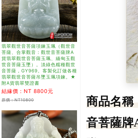
翡翠觀世音菩薩項鍊玉珮（觀世音
菩薩、合掌觀音：觀世音菩薩牌A
貨翡翠觀世音菩薩玉珮、緬甸玉觀
世音菩薩玉墜）。淡綠色糯種觀世
音菩薩，GY969。客製化訂做各種
翡翠觀世音菩薩吊墜玉珮項鍊。★
附A貨翡翠雙證書
結緣價：NT 8800元
商品名稱
原價：NT10800
音菩薩牌