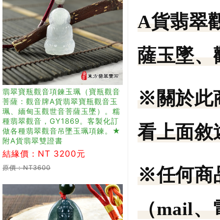
A貨翡翠
薩玉墜、
翡翠寶瓶觀音項鍊玉珮（寶瓶觀音
※關於此
菩薩：觀音牌A貨翡翠寶瓶觀音玉
珮、緬甸玉觀世音菩薩玉墜）。糯
種翡翠觀音，GY1869。客製化訂
看上面敘
做各種翡翠觀音吊墜玉珮項鍊。★
附A貨翡翠雙證書
結緣價：NT 3200元
原價：NT3600
※任何商
（mail