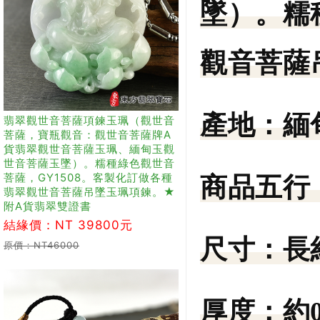
墜）。糯
觀音菩薩
產地：
緬
翡翠觀世音菩薩項鍊玉珮（觀世音
菩薩，寶瓶觀音：觀世音菩薩牌A
貨翡翠觀世音菩薩玉珮、緬甸玉觀
世音菩薩玉墜）。糯種綠色觀世音
菩薩，GY1508。客製化訂做各種
商品五行
翡翠觀世音菩薩吊墜玉珮項鍊。★
附A貨翡翠雙證書
結緣價：NT 39800元
尺寸：
長
原價：NT46000
厚度：
約