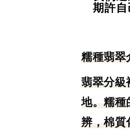
期許自
糯種翡翠
翡翠分級
地。糯種
辨，棉質