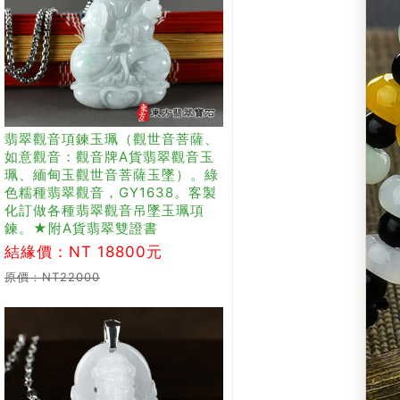
翡翠觀音項鍊玉珮（觀世音菩薩、
如意觀音：觀音牌A貨翡翠觀音玉
珮、緬甸玉觀世音菩薩玉墜）。綠
色糯種翡翠觀音，GY1638。客製
化訂做各種翡翠觀音吊墜玉珮項
鍊。★附A貨翡翠雙證書
結緣價：NT 18800元
原價：NT22000