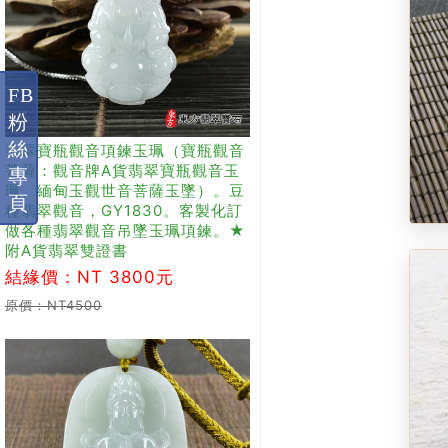
FB
粉
絲
翡翠寶瓶觀音項鍊玉珮（寶瓶觀音
菩薩：觀音牌A貨翡翠寶瓶觀音玉
專
珮、緬甸玉觀世音菩薩玉墜）。豆
頁
種翡翠觀音，GY1830。客製化訂
做各種翡翠觀音吊墜玉珮項鍊。★
附A貨翡翠雙證書
結緣價：NT 3800元
原價：NT4500