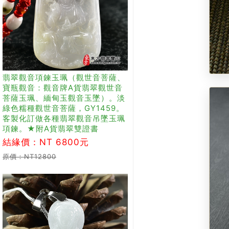
翡翠觀音項鍊玉珮（觀世音菩薩、
寶瓶觀音：觀音牌A貨翡翠觀世音
菩薩玉珮、緬甸玉觀音玉墜）。淡
綠色糯種觀世音菩薩，GY1459。
客製化訂做各種翡翠觀音吊墜玉珮
項鍊。★附A貨翡翠雙證書
結緣價：NT 6800元
原價：NT12800