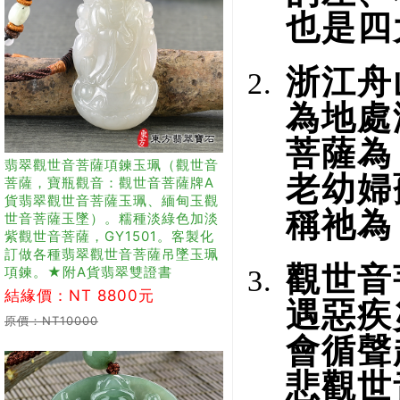
也是四
浙江舟
為地處
菩薩為
翡翠觀世音菩薩項鍊玉珮（觀世音
老幼婦
菩薩，寶瓶觀音：觀世音菩薩牌A
貨翡翠觀世音菩薩玉珮、緬甸玉觀
稱祂為
世音菩薩玉墜）。糯種淡綠色加淡
紫觀世音菩薩，GY1501。客製化
訂做各種翡翠觀世音菩薩吊墜玉珮
觀世音
項鍊。★附A貨翡翠雙證書
結緣價：NT 8800元
遇惡疾
原價：NT10000
會循聲
悲觀世