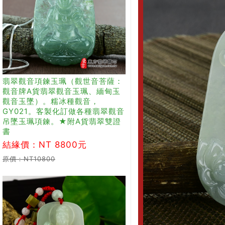
翡翠觀音項鍊玉珮（觀世音菩薩：
觀音牌A貨翡翠觀音玉珮、緬甸玉
觀音玉墜）。糯冰種觀音，
GY021。客製化訂做各種翡翠觀音
吊墜玉珮項鍊。★附A貨翡翠雙證
書
結緣價：NT 8800元
原價：NT10800