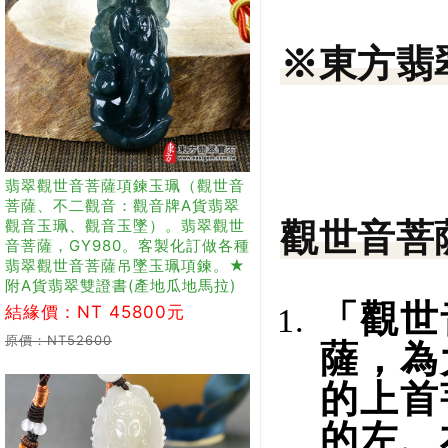
※東方翡
翡翠觀世音菩薩項鍊玉珮（觀世音
菩薩、不二觀音：觀音牌A貨翡翠
觀音玉珮、觀音玉墜）。翡翠觀世
觀世音菩
音菩薩，GY980。客製化訂做各種
翡翠觀世音菩薩吊墜玉珮項鍊。★
附A貨翡翠雙證書(產地瓜地馬拉)
「觀世
結緣價：NT 45800元
原價：NT52600
薩，為
的上首
的左、