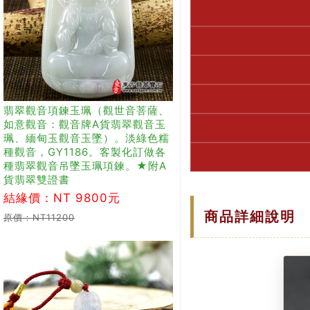
翡翠觀音項鍊玉珮（觀世音菩薩、
如意觀音：觀音牌A貨翡翠觀音玉
珮、緬甸玉觀音玉墜）。淡綠色糯
種觀音，GY1186。客製化訂做各
種翡翠觀音吊墜玉珮項鍊。★附A
貨翡翠雙證書
結緣價：NT 9800元
商品詳細說明
原價：NT11200