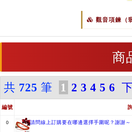
觀音項鍊（翡
商
共
725
筆
1
2
3
4
5
6
編號
請問線上訂購要在哪邊選擇手圍呢？謝謝～
0