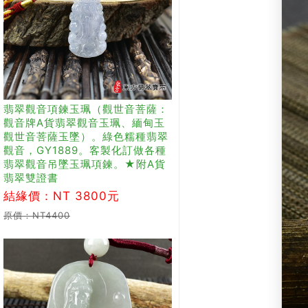
翡翠觀音項鍊玉珮（觀世音菩薩：
觀音牌A貨翡翠觀音玉珮、緬甸玉
觀世音菩薩玉墜）。綠色糯種翡翠
觀音，GY1889。客製化訂做各種
翡翠觀音吊墜玉珮項鍊。★附A貨
翡翠雙證書
結緣價：NT 3800元
原價：NT4400