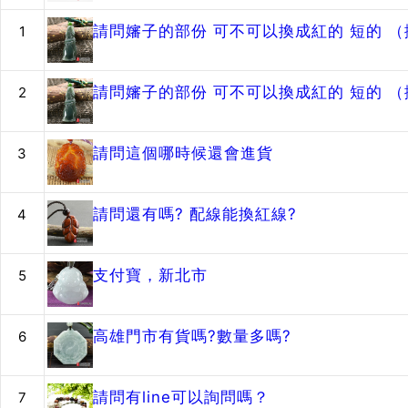
請問嬸子的部份 可不可以換成紅的 短的 
1
請問嬸子的部份 可不可以換成紅的 短的 
2
請問這個哪時候還會進貨
3
請問還有嗎? 配線能換紅線?
4
支付寶，新北市
5
高雄門市有貨嗎?數量多嗎?
6
請問有line可以詢問嗎？
7