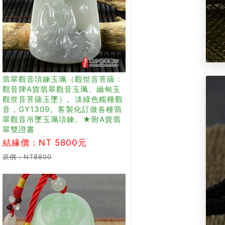
翡翠觀音項鍊玉珮（觀世音菩薩：
觀音牌A貨翡翠觀音玉珮、緬甸玉
觀世音菩薩玉墜）。淡綠色糯種觀
音，GY1309。客製化訂做各種翡
翠觀音吊墜玉珮項鍊。★附A貨翡
翠雙證書
結緣價：NT 5800元
原價：NT8800