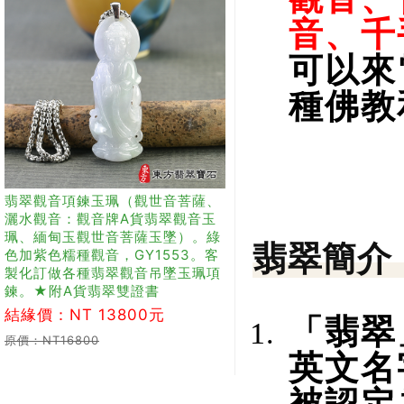
音、千
可以來
種佛教
翡翠觀音項鍊玉珮（觀世音菩薩、
灑水觀音：觀音牌A貨翡翠觀音玉
珮、緬甸玉觀世音菩薩玉墜）。綠
翡翠簡介
色加紫色糯種觀音，GY1553。客
製化訂做各種翡翠觀音吊墜玉珮項
鍊。★附A貨翡翠雙證書
結緣價：NT 13800元
「翡翠
原價：NT16800
英文名