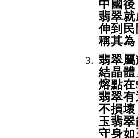
中國後
翡翠就
伸到民
稱其為
翡翠屬
結晶體
熔點在9
翡翠有
不損壞
玉翡翠
守身如