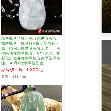
翡翠觀音項鍊玉珮（觀世音菩薩、
如意觀音：觀音牌A貨翡翠觀音玉
珮、緬甸玉觀世音菩薩玉墜）。黃
帶綠糯種翡翠觀音，GY1630。客
製化訂做各種翡翠觀音吊墜玉珮項
鍊。★附A貨翡翠雙證書
結緣價：NT 9800元
原價：NT11100