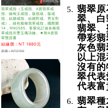
翡翠原
翡翠戒指（玉戒指、A貨翡翠戒
指、緬甸玉戒指，版指戒，版戒
翠、白
指，結婚戒指、結婚對戒、男女對
戒）。綠色糯種翡翠戒指，國際圍
翡翠、
14，RNG585。客製化訂做各種翡
翠戒指吊墜玉珮項鍊。★附A貨翡
帶彩翡
翠雙證書
結緣價：NT 1880元
灰色翡
原價：NT2100
以上混
沒有的
翠代表
代表富
翡翠種