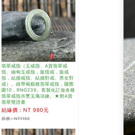
翡翠戒指（玉戒指、A貨翡翠戒
指、緬甸玉戒指，版指戒，版戒
指，結婚戒指、結婚對戒、男女對
戒）。綠帶褐糯種翡翠戒指，國際
圍10，RNG239。客製化訂做各種
翡翠戒指吊墜玉珮項鍊。★附A貨
翡翠雙證書
結緣價：NT 980元
原價：NT1150