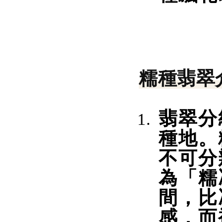
糯種翡翠
翡翠分
種地。
不可分
為「糯
間，比
感，而