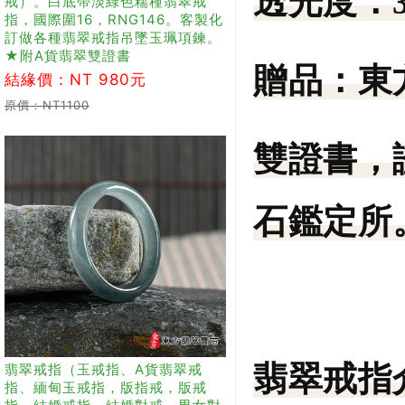
透光度：
戒）。白底帶淡綠色糯種翡翠戒
指，國際圍16，RNG146。客製化
訂做各種翡翠戒指吊墜玉珮項鍊。
★附A貨翡翠雙證書
贈品：
東
結緣價：NT 980元
原價：NT1100
雙證書，
石鑑定所。
翡翠戒指
翡翠戒指（玉戒指、A貨翡翠戒
指、緬甸玉戒指，版指戒，版戒