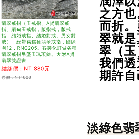
潤澤以
之方也
而折。
翡翠戒指（玉戒指、A貨翡翠戒
指、緬甸玉戒指，版指戒，版戒
翠就是
指，結婚戒指、結婚對戒、男女對
戒）。綠帶褐糯種翡翠戒指，國際
翠（玉
圍12，RNG205。客製化訂做各種
翡翠戒指吊墜玉珮項鍊。★附A貨
我們透
翡翠雙證書
結緣價：NT 880元
期許自
原價：NT1000
淡綠色翡