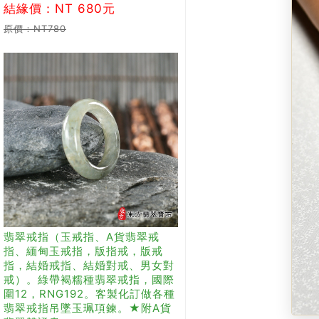
結緣價：NT 680元
原價：NT780
翡翠戒指（玉戒指、A貨翡翠戒
指、緬甸玉戒指，版指戒，版戒
指，結婚戒指、結婚對戒、男女對
戒）。綠帶褐糯種翡翠戒指，國際
圍12，RNG192。客製化訂做各種
翡翠戒指吊墜玉珮項鍊。★附A貨