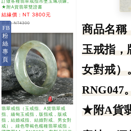
訂做各種翡翠戒指吊墜玉珮項鍊。
★附A貨翡翠雙證書
結緣價：NT 3800元
原價：NT4300
商品名稱
FB
粉
絲
玉戒指，
專
頁
女對戒）
RNG0
★附A貨
翡翠戒指（玉戒指、A貨翡翠戒
指、緬甸玉戒指，版指戒，版戒
指，結婚戒指、結婚對戒、男女對
戒）。綠色帶褐色糯種翡翠戒指，