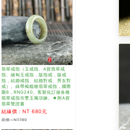
翡翠戒指（玉戒指、A貨翡翠戒
指、緬甸玉戒指，版指戒，版戒
指，結婚戒指、結婚對戒、男女對
戒）。綠帶褐糯種翡翠戒指，國際
圍8，RNG240。客製化訂做各種
翡翠戒指吊墜玉珮項鍊。★附A貨
翡翠雙證書
結緣價：NT 680元
原價：NT780