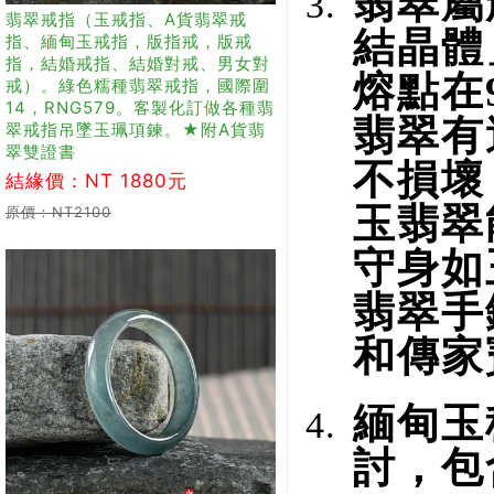
翡翠屬
翡翠戒指（玉戒指、A貨翡翠戒
結晶體
指、緬甸玉戒指，版指戒，版戒
指，結婚戒指、結婚對戒、男女對
熔點在9
戒）。綠色糯種翡翠戒指，國際圍
14，RNG579。客製化訂做各種翡
翡翠有
翠戒指吊墜玉珮項鍊。★附A貨翡
翠雙證書
不損壞
結緣價：NT 1880元
玉翡翠
原價：NT2100
守身如
翡翠手
和傳家
緬甸玉
討，包