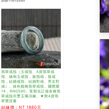
原價：NT3390
翡翠戒指（玉戒指、A貨翡翠戒
指、緬甸玉戒指，版指戒，版戒
指，結婚戒指、結婚對戒、男女對
戒）。綠色糯種翡翠戒指，國際圍
14，RNG590。客製化訂做各種翡
翠戒指吊墜玉珮項鍊。★附A貨翡
翠雙證書
結緣價：NT 1880元