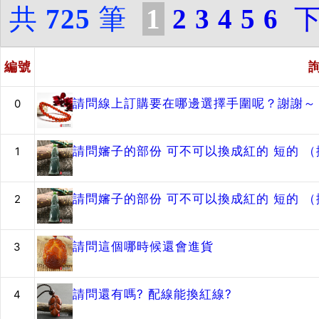
共
725
筆
1
2
3
4
5
6
編號
請問線上訂購要在哪邊選擇手圍呢？謝謝～
0
請問嬸子的部份 可不可以換成紅的 短的 
1
請問嬸子的部份 可不可以換成紅的 短的 
2
請問這個哪時候還會進貨
3
請問還有嗎? 配線能換紅線?
4