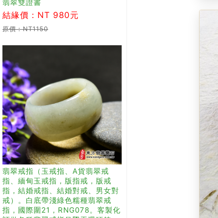
翡翠雙證書
結緣價：NT 980元
原價：NT1150
翡翠戒指（玉戒指、A貨翡翠戒
指、緬甸玉戒指，版指戒，版戒
指，結婚戒指、結婚對戒、男女對
戒）。白底帶淺綠色糯種翡翠戒
指，國際圍21，RNG078。客製化