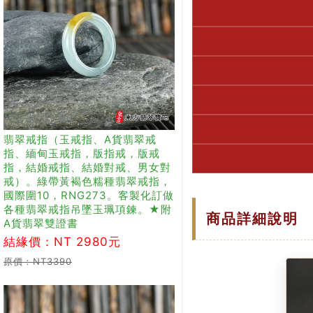
翡翠戒指（玉戒指、A貨翡翠戒
指、緬甸玉戒指，版指戒，版戒
指，結婚戒指、結婚對戒、男女對
戒）。綠帶黃褐色糯種翡翠戒指，
國際圍10，RNG273。客製化訂做
各種翡翠戒指吊墜玉珮項鍊。★附
商品詳細說明
A貨翡翠雙證書
結緣價：NT 2980元
原價：NT3390