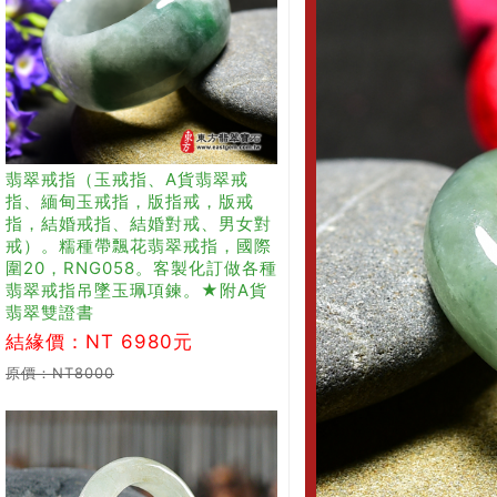
翡翠戒指（玉戒指、A貨翡翠戒
指、緬甸玉戒指，版指戒，版戒
指，結婚戒指、結婚對戒、男女對
戒）。糯種帶飄花翡翠戒指，國際
圍20，RNG058。客製化訂做各種
翡翠戒指吊墜玉珮項鍊。★附A貨
翡翠雙證書
結緣價：NT 6980元
原價：NT8000