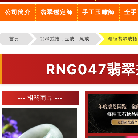
公司簡介
翡翠鑑定師
手工玉雕師
全手
首頁-
翡翠戒指，玉戒，尾戒
糯種翡翠戒指
RNG047
--- 相關商品 ---