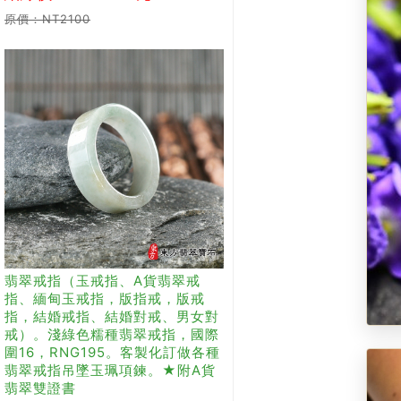
原價：NT2100
翡翠戒指（玉戒指、A貨翡翠戒
指、緬甸玉戒指，版指戒，版戒
指，結婚戒指、結婚對戒、男女對
戒）。淺綠色糯種翡翠戒指，國際
圍16，RNG195。客製化訂做各種
翡翠戒指吊墜玉珮項鍊。★附A貨
翡翠雙證書