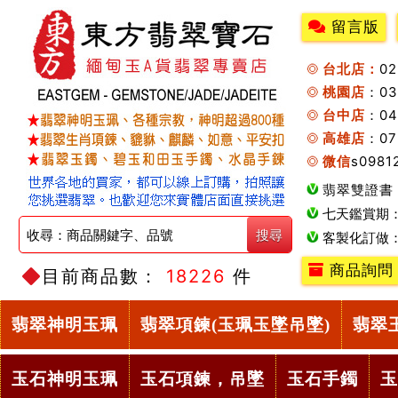
留言版
台北店：
0
桃園店
：0
台中店
：04
高雄店
：07
微信
s0981
翡翠雙證書
七天鑑賞期
客製化訂做
商品詢問
目前商品數：
18226
件
翡翠神明玉珮
翡翠項鍊(玉珮玉墜吊墜)
翡翠
玉石神明玉珮
玉石項鍊，吊墜
玉石手鐲
玉