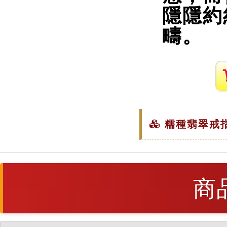
隱隱約
疇。
糯種翡翠戒指
商