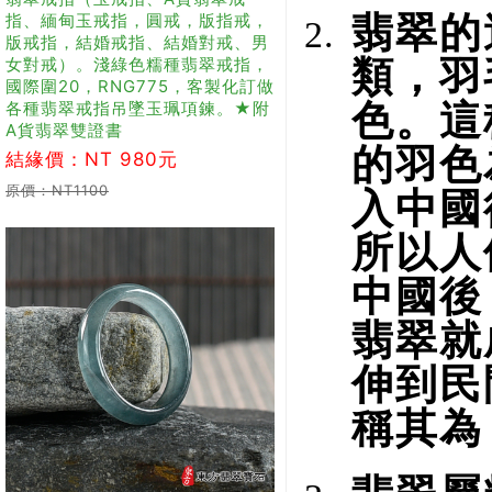
指、緬甸玉戒指，圓戒，版指戒，
翡翠的
版戒指，結婚戒指、結婚對戒、男
女對戒）。淺綠色糯種翡翠戒指，
類，羽
國際圍20，RNG775，客製化訂做
各種翡翠戒指吊墜玉珮項鍊。★附
色。這
A貨翡翠雙證書
的羽色
結緣價：NT 980元
原價：NT1100
入中國
所以人
中國後
翡翠就
伸到民
稱其為