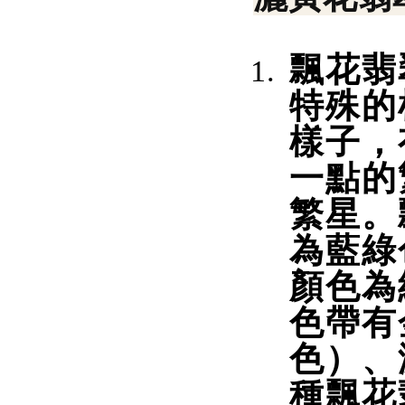
飄花翡
特殊的
樣子，
一點的
繁星。
為藍綠
顏色為
色帶有
色）、
種飄花