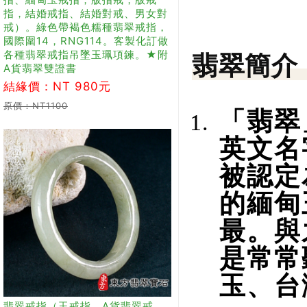
指，結婚戒指、結婚對戒、男女對
戒）。綠色帶褐色糯種翡翠戒指，
國際圍14，RNG114。客製化訂做
各種翡翠戒指吊墜玉珮項鍊。★附
翡翠簡介
A貨翡翠雙證書
結緣價：NT 980元
原價：NT1100
「翡翠
英文名
被認定
的緬甸
最。與
是常常
玉、台
翡翠戒指（玉戒指、A貨翡翠戒