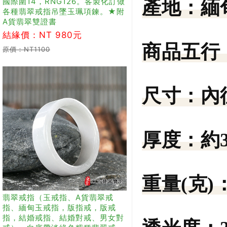
國際圍14，RNG126。客製化訂做
產地：
緬
各種翡翠戒指吊墜玉珮項鍊。★附
A貨翡翠雙證書
結緣價：NT 980元
商品五行
原價：NT1100
尺寸：
內
厚度：
約
重量(克)
翡翠戒指（玉戒指、A貨翡翠戒
指、緬甸玉戒指，版指戒，版戒
指，結婚戒指、結婚對戒、男女對