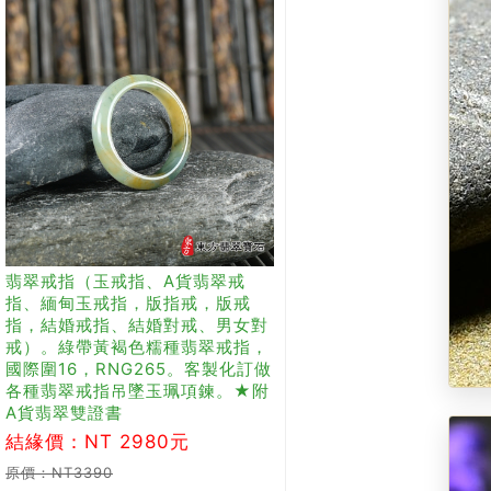
翡翠戒指（玉戒指、A貨翡翠戒
指、緬甸玉戒指，版指戒，版戒
指，結婚戒指、結婚對戒、男女對
戒）。綠帶黃褐色糯種翡翠戒指，
國際圍16，RNG265。客製化訂做
各種翡翠戒指吊墜玉珮項鍊。★附
A貨翡翠雙證書
結緣價：NT 2980元
原價：NT3390