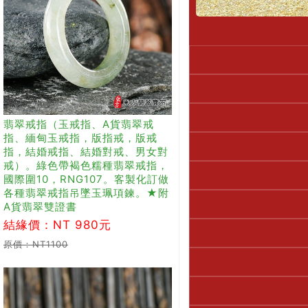
翡翠戒指（玉戒指、A貨翡翠戒
指、緬甸玉戒指，版指戒，版戒
指，結婚戒指、結婚對戒、男女對
戒）。綠色帶褐色糯種翡翠戒指，
國際圍10，RNG107。客製化訂做
各種翡翠戒指吊墜玉珮項鍊。★附
A貨翡翠雙證書
結緣價：NT 980元
原價：NT1100