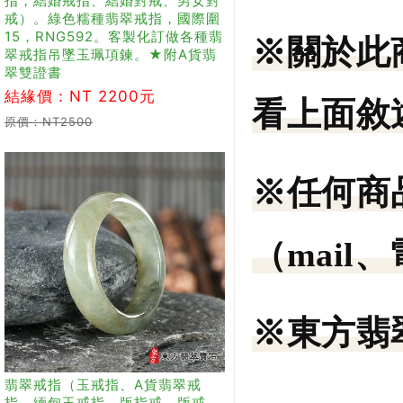
指，結婚戒指、結婚對戒、男女對
戒）。綠色糯種翡翠戒指，國際圍
15，RNG592。客製化訂做各種翡
※關於此
翠戒指吊墜玉珮項鍊。★附A貨翡
翠雙證書
結緣價：NT 2200元
看上面敘
原價：NT2500
※任何商
（mail
※東方翡
翡翠戒指（玉戒指、A貨翡翠戒
指、緬甸玉戒指，版指戒，版戒