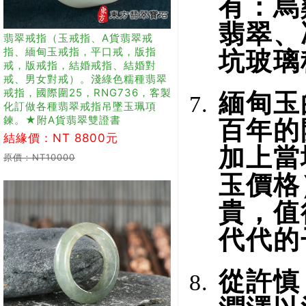
有：烏
翡翠、
翡翠戒指（玉戒指、A貨翡翠戒
指、緬甸玉戒指，平口戒，版指
坑玻璃
戒，版戒指，結婚戒指、結婚對
戒、男女對戒）。淺綠色糯種翡翠
戒指，國際圍25，RNG736，客製
緬甸玉
化訂做各種翡翠戒指吊墜玉珮項
鍊。★附A貨翡翠雙證書
百年的
結緣價：NT 8800元
加上當
原價：NT10000
玉價格
貴，值
代代的
從許慎