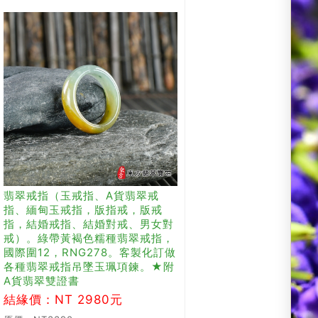
翡翠戒指（玉戒指、A貨翡翠戒
指、緬甸玉戒指，版指戒，版戒
指，結婚戒指、結婚對戒、男女對
戒）。綠帶黃褐色糯種翡翠戒指，
國際圍12，RNG278。客製化訂做
各種翡翠戒指吊墜玉珮項鍊。★附
A貨翡翠雙證書
結緣價：NT 2980元