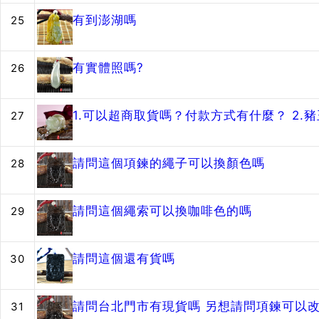
有到澎湖嗎
25
有實體照嗎?
26
1.可以超商取貨嗎？付款方式有什麼？ 2
27
請問這個項鍊的繩子可以換顏色嗎
28
請問這個繩索可以換咖啡色的嗎
29
請問這個還有貨嗎
30
請問台北門市有現貨嗎 另想請問項鍊可以改
31