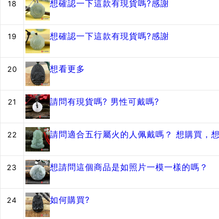
想確認一下這款有現貨嗎?感謝
18
想確認一下這款有現貨嗎?感謝
19
想看更多
20
請問有現貨嗎? 男性可戴嗎?
21
請問適合五行屬火的人佩戴嗎？ 想購買，
22
想請問這個商品是如照片一模一樣的嗎？
23
如何購買?
24