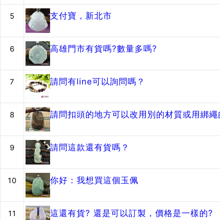
支付寶，新北市
5
高雄門市有貨嗎?數量多嗎?
6
請問有line可以詢問嗎？
7
請問扣頭的地方可以改用別的材質或用綁繩的
8
請問這款還有貨嗎？
9
你好：我想買這個玉佩
10
這還有貨? 還是可以訂製，價格是一樣的?
11