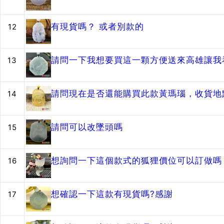
有現貨嗎？ 或者別款的
12
請問一下我想要買這一顆方便送來高雄讓我
13
請問現在是否還能購買此款黃瑪瑙，收貨地
14
請問可以改墜頭嗎
15
想詢問一下這個款式的狐狸價位可以訂做嗎？
16
想確認一下這款有現貨嗎?感謝
17