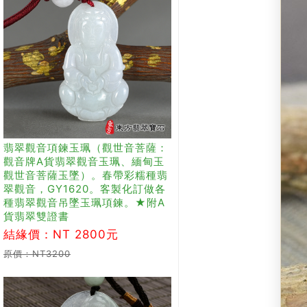
翡翠觀音項鍊玉珮（觀世音菩薩：
觀音牌A貨翡翠觀音玉珮、緬甸玉
觀世音菩薩玉墜）。春帶彩糯種翡
翠觀音，GY1620。客製化訂做各
種翡翠觀音吊墜玉珮項鍊。★附A
貨翡翠雙證書
結緣價：NT 2800元
原價：NT3200