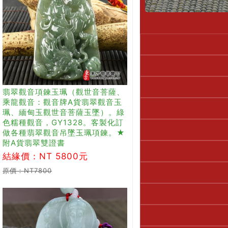
翡翠觀音項鍊玉珮（觀世音菩薩、
乘龍觀音：觀音牌A貨翡翠觀音玉
珮、緬甸玉觀世音菩薩玉墜）。綠
色糯種觀音，GY1328。客製化訂
做各種翡翠觀音吊墜玉珮項鍊。★
附A貨翡翠雙證書
結緣價：NT 5800元
原價：NT7800