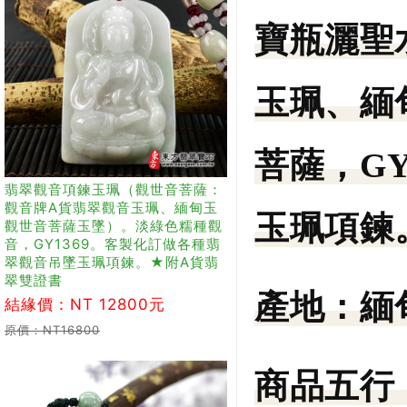
寶瓶灑聖
玉珮、緬
菩薩，G
翡翠觀音項鍊玉珮（觀世音菩薩：
觀音牌A貨翡翠觀音玉珮、緬甸玉
玉珮項鍊
觀世音菩薩玉墜）。淡綠色糯種觀
音，GY1369。客製化訂做各種翡
翠觀音吊墜玉珮項鍊。★附A貨翡
翠雙證書
產地：
緬
結緣價：NT 12800元
原價：NT16800
商品五行