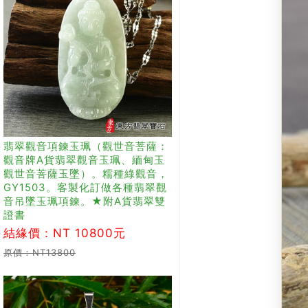
翡翠觀音項鍊玉珮（觀世音菩薩：
觀音牌A貨翡翠觀音玉珮、緬甸玉
觀世音菩薩玉墜）。糯種綠觀音，
GY1503。客製化訂做各種翡翠觀
音吊墜玉珮項鍊。★附A貨翡翠雙
證書
結緣價：NT 10800元
原價：NT13800