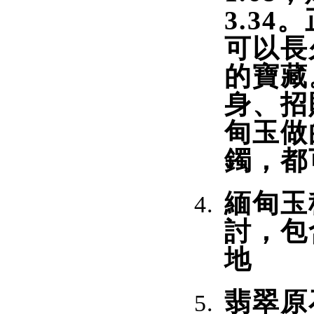
3.3
可以長
的寶藏
身、招
甸玉做
鐲，都
緬甸玉
討，包
地
翡翠原