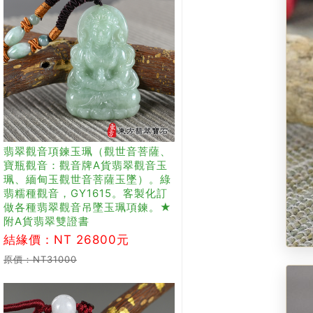
翡翠觀音項鍊玉珮（觀世音菩薩、
寶瓶觀音：觀音牌A貨翡翠觀音玉
珮、緬甸玉觀世音菩薩玉墜）。綠
翡糯種觀音，GY1615。客製化訂
做各種翡翠觀音吊墜玉珮項鍊。★
附A貨翡翠雙證書
結緣價：NT 26800元
原價：NT31000