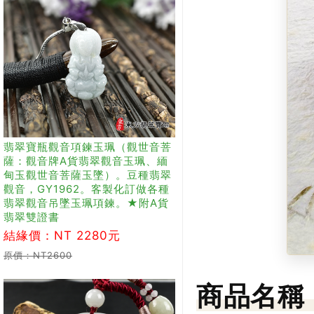
翡翠寶瓶觀音項鍊玉珮（觀世音菩
薩：觀音牌A貨翡翠觀音玉珮、緬
甸玉觀世音菩薩玉墜）。豆種翡翠
觀音，GY1962。客製化訂做各種
翡翠觀音吊墜玉珮項鍊。★附A貨
翡翠雙證書
結緣價：NT 2280元
原價：NT2600
商品名稱