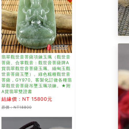
翡翠觀世音菩薩項鍊玉珮（觀世音
菩薩、合掌觀音：觀世音菩薩牌A
貨翡翠觀世音菩薩玉珮、緬甸玉觀
世音菩薩玉墜）。綠色糯種觀世音
菩薩，GY970。客製化訂做各種翡
翠觀世音菩薩吊墜玉珮項鍊。★附
A貨翡翠雙證書
結緣價：NT 15800元
原價：NT18800