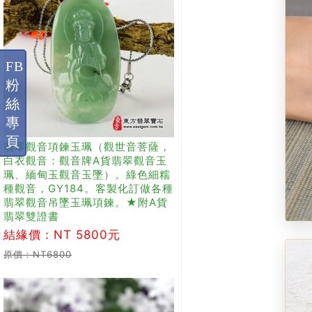
FB
粉
絲
專
頁
翡翠觀音項鍊玉珮（觀世音菩薩，
白衣觀音：觀音牌A貨翡翠觀音玉
珮、緬甸玉觀音玉墜）。綠色細糯
種觀音，GY184。客製化訂做各種
翡翠觀音吊墜玉珮項鍊。★附A貨
翡翠雙證書
結緣價：NT 5800元
原價：NT6800