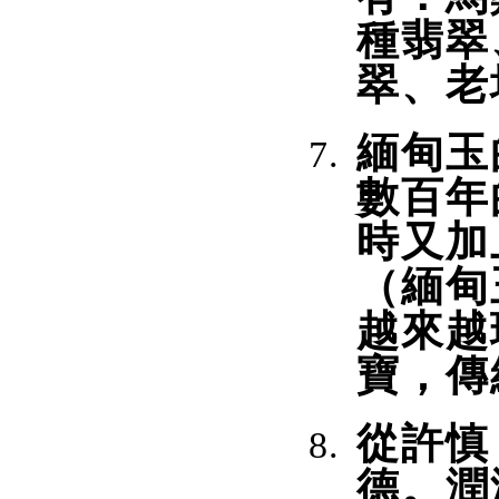
種翡翠
翠、老
緬甸玉
數百年
時又加
（緬甸
越來越
寶，傳
從許慎
德。潤