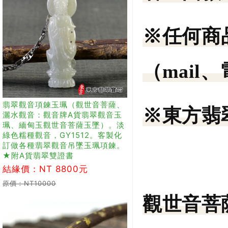
※任何商
（mail
翡翠觀音項鍊玉珮（觀世音菩薩、
※東方翡
灑水觀音：觀音牌A貨翡翠觀音玉
珮、緬甸玉觀世音菩薩玉墜）。淡
綠色糯種觀音，GY1512。客製化
訂做各種翡翠觀音吊墜玉珮項鍊。
★附A貨翡翠雙證書
結緣價：NT 8800元
原價：NT10000
觀世音菩