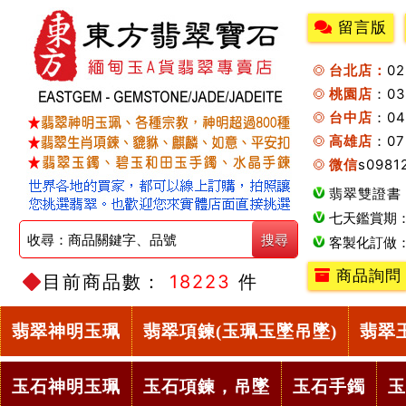
留言版
台北店：
0
桃園店
：0
台中店
：04
高雄店
：07
微信
s0981
翡翠雙證書
七天鑑賞期
客製化訂做
商品詢問
目前商品數：
18223
件
翡翠神明玉珮
翡翠項鍊(玉珮玉墜吊墜)
翡翠
玉石神明玉珮
玉石項鍊，吊墜
玉石手鐲
玉