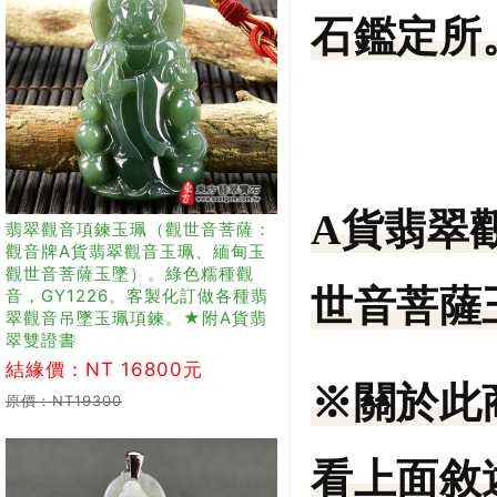
石鑑定所。
A貨翡翠
翡翠觀音項鍊玉珮（觀世音菩薩：
觀音牌A貨翡翠觀音玉珮、緬甸玉
觀世音菩薩玉墜）。綠色糯種觀
世音菩薩
音，GY1226。客製化訂做各種翡
翠觀音吊墜玉珮項鍊。★附A貨翡
翠雙證書
結緣價：NT 16800元
※關於此
原價：NT19300
看上面敘