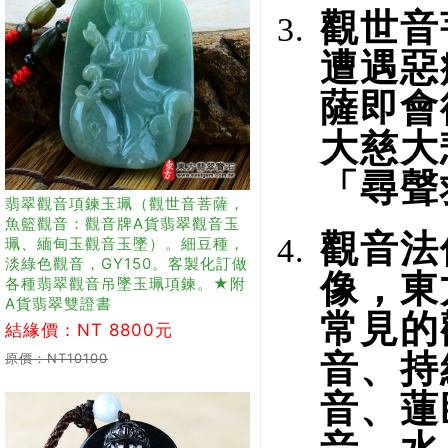
觀世音
遭遇惡
薩即會
大慈大
「尋聲
翡翠觀音項鍊玉珮（觀世音菩薩，
魚籃觀音：觀音牌A貨翡翠觀音玉
觀音法
珮、緬甸玉觀音玉墜）。細豆種，
淡綠色觀音，GY150。客製化訂做
像，東
各種翡翠觀音吊墜玉珮項鍊。★附
A貨翡翠雙證書
常見的
結緣價：NT 8800元
音、持
原價：NT10100
音、蓮