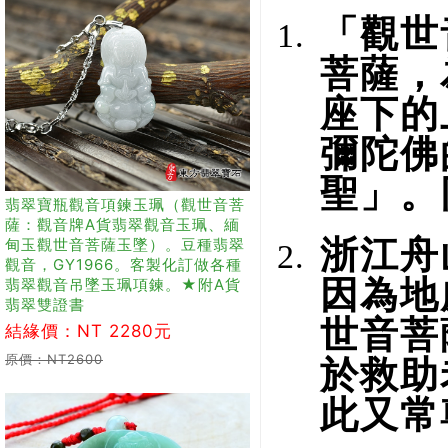
「觀世
菩薩，
座下的
彌陀佛
聖」。
翡翠寶瓶觀音項鍊玉珮（觀世音菩
薩：觀音牌A貨翡翠觀音玉珮、緬
浙江舟
甸玉觀世音菩薩玉墜）。豆種翡翠
觀音，GY1966。客製化訂做各種
因為地
翡翠觀音吊墜玉珮項鍊。★附A貨
翡翠雙證書
世音菩
結緣價：NT 2280元
原價：NT2600
於救助
此又常