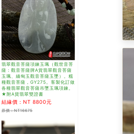
翡翠觀音菩薩項鍊玉珮（觀世音菩
薩：觀音菩薩牌A貨翡翠觀音菩薩
玉珮、緬甸玉觀音菩薩玉墜）。糯
種觀音菩薩，GY275。客製化訂做
各種翡翠觀音菩薩吊墜玉珮項鍊。
★附A貨翡翠雙證書
結緣價：NT 8800元
原價：NT16675