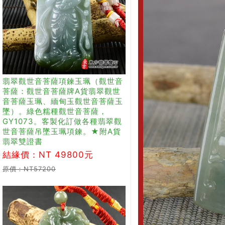
翡翠觀世音菩薩項鍊玉珮（觀世音
菩薩：觀世音菩薩牌A貨翡翠觀世
音菩薩玉珮、緬甸玉觀世音菩薩玉
墜）。綠色糯種觀世音菩薩，
GY1073。客製化訂做各種翡翠觀
世音菩薩吊墜玉珮項鍊。★附A貨
翡翠雙證書
結緣價：NT 49800元
原價：NT57200