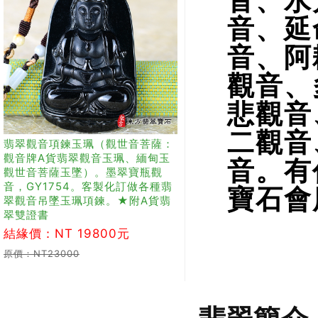
音、水
音、延
音、阿
觀音、
悲觀音
二觀音
翡翠觀音項鍊玉珮（觀世音菩薩：
觀音牌A貨翡翠觀音玉珮、緬甸玉
音。有
觀世音菩薩玉墜）。墨翠寶瓶觀
音，GY1754。客製化訂做各種翡
寶石會
翠觀音吊墜玉珮項鍊。★附A貨翡
翠雙證書
結緣價：NT 19800元
原價：NT23000