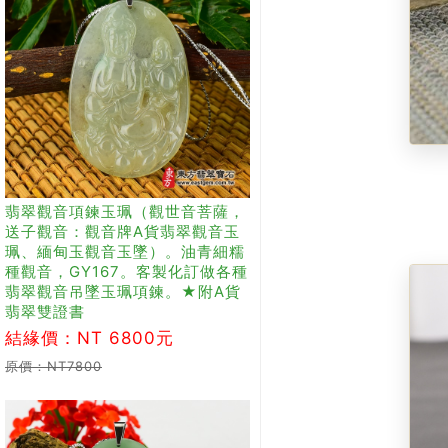
翡翠觀音項鍊玉珮（觀世音菩薩，
送子觀音：觀音牌A貨翡翠觀音玉
珮、緬甸玉觀音玉墜）。油青細糯
種觀音，GY167。客製化訂做各種
翡翠觀音吊墜玉珮項鍊。★附A貨
翡翠雙證書
結緣價：NT 6800元
原價：NT7800