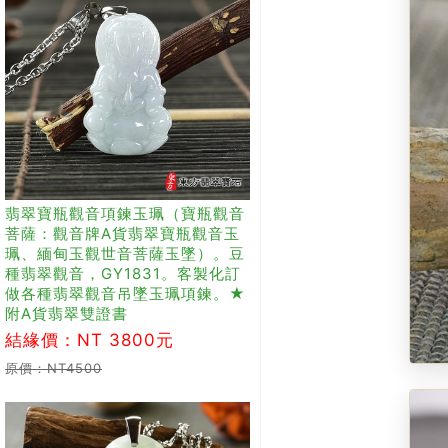
翡翠寶瓶觀音項鍊玉珮（寶瓶觀音
菩薩：觀音牌A貨翡翠寶瓶觀音玉
珮、緬甸玉觀世音菩薩玉墜）。豆
種翡翠觀音，GY1831。客製化訂
做各種翡翠觀音吊墜玉珮項鍊。★
附A貨翡翠雙證書
結緣價：NT 3800元
原價：NT4500