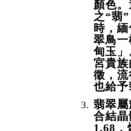
顏色。
之“翡
時，緬
翠鳥一
甸玉」
宮貴族
徵，流
也給予
翡翠屬
合結晶
1.68