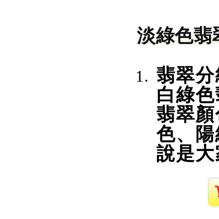
淡綠色翡
翡翠分
白綠色
翡翠顏
色、陽
說是大