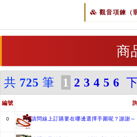
觀音項鍊（翡
商
共
725
筆
1
2
3
4
5
6
編號
請問線上訂購要在哪邊選擇手圍呢？謝謝～
0