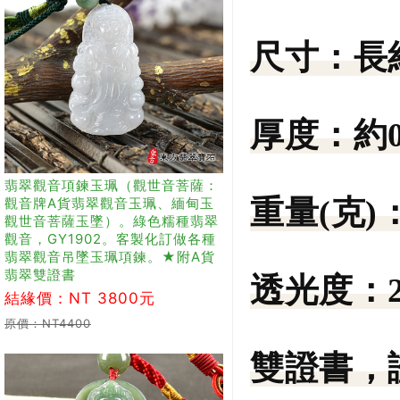
尺寸：
長
厚度：
約
翡翠觀音項鍊玉珮（觀世音菩薩：
重量(克)
觀音牌A貨翡翠觀音玉珮、緬甸玉
觀世音菩薩玉墜）。綠色糯種翡翠
觀音，GY1902。客製化訂做各種
翡翠觀音吊墜玉珮項鍊。★附A貨
翡翠雙證書
透光度：
結緣價：NT 3800元
原價：NT4400
雙證書，