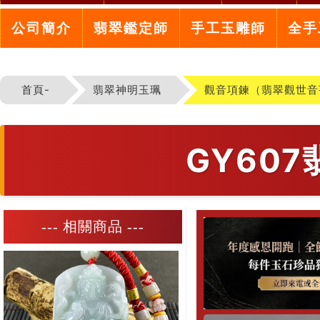
公司簡介
翡翠鑑定師
手工玉雕師
全手
首頁-
翡翠神明玉珮
觀音項鍊（翡翠觀世音
GY60
--- 相關商品 ---