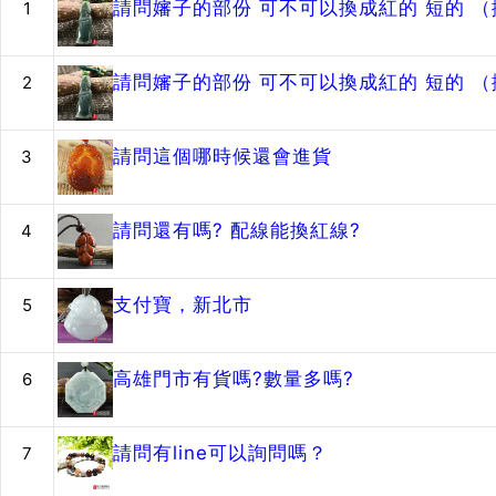
請問嬸子的部份 可不可以換成紅的 短的 
1
請問嬸子的部份 可不可以換成紅的 短的 
2
請問這個哪時候還會進貨
3
請問還有嗎? 配線能換紅線?
4
支付寶，新北市
5
高雄門市有貨嗎?數量多嗎?
6
請問有line可以詢問嗎？
7