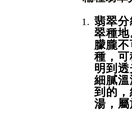
翡翠分
翠種地
朦朧不
種，可
明到透
細膩溫
到的，
湯，屬