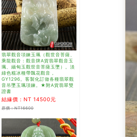
翡翠觀音項鍊玉珮（觀世音菩薩、
乘龍觀音：觀音牌A貨翡翠觀音玉
珮、緬甸玉觀世音菩薩玉墜）。淡
綠色糯冰種帶飄花觀音，
GY1296。客製化訂做各種翡翠觀
音吊墜玉珮項鍊。★附A貨翡翠雙
證書
結緣價：NT 14500元
原價：NT16600