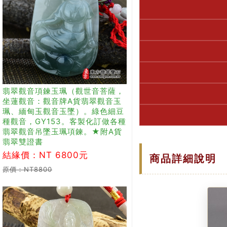
翡翠觀音項鍊玉珮（觀世音菩薩，
坐蓮觀音：觀音牌A貨翡翠觀音玉
珮、緬甸玉觀音玉墜）。綠色細豆
種觀音，GY153。客製化訂做各種
翡翠觀音吊墜玉珮項鍊。★附A貨
翡翠雙證書
結緣價：NT 6800元
商品詳細說明
原價：NT8800