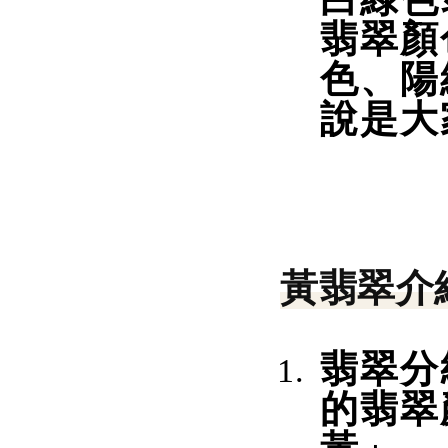
翡翠顏
色、陽
說是大
黃翡翠介
翡翠分
的翡翠