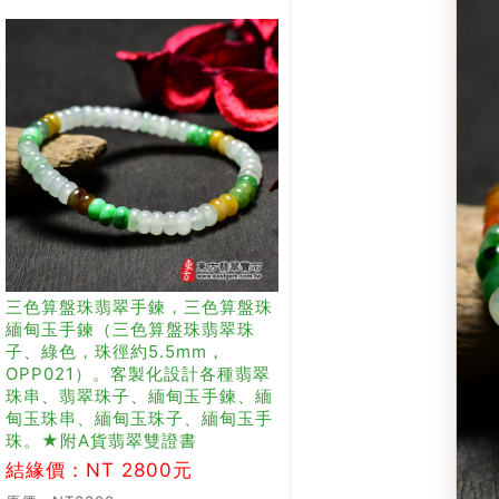
三色算盤珠翡翠手鍊，三色算盤珠
緬甸玉手鍊（三色算盤珠翡翠珠
子、綠色，珠徑約5.5mm，
OPP021）。客製化設計各種翡翠
珠串、翡翠珠子、緬甸玉手鍊、緬
甸玉珠串、緬甸玉珠子、緬甸玉手
珠。★附A貨翡翠雙證書
結緣價：NT 2800元