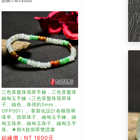
原價：NT3300
三色算盤珠翡翠手鍊，三色算盤珠
緬甸玉手鍊（三色算盤珠翡翠珠
子、綠色，珠徑約5mm，
OPP001）。客製化設計各種翡翠
珠串、翡翠珠子、緬甸玉手鍊、緬
甸玉珠串、緬甸玉珠子、緬甸玉手
珠。★附A貨翡翠雙證書
結緣價：NT 1600元