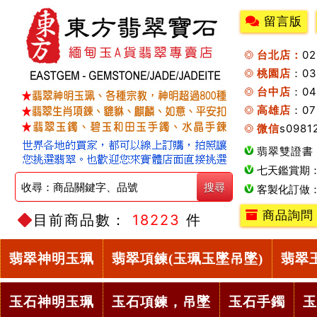
留言版
台北店：
0
桃園店
：0
台中店
：04
高雄店
：07
微信
s0981
翡翠雙證書
七天鑑賞期
客製化訂做
商品詢問
目前商品數：
18223
件
翡翠神明玉珮
翡翠項鍊(玉珮玉墜吊墜)
翡翠
玉石神明玉珮
玉石項鍊，吊墜
玉石手鐲
玉