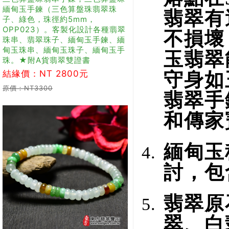
緬甸玉手鍊（三色算盤珠翡翠珠
翡翠有
子、綠色，珠徑約5mm，
OPP023）。客製化設計各種翡翠
不損壞
珠串、翡翠珠子、緬甸玉手鍊、緬
甸玉珠串、緬甸玉珠子、緬甸玉手
玉翡翠
珠。★附A貨翡翠雙證書
結緣價：NT 2800元
守身如
原價：NT3300
翡翠手
和傳家
緬甸玉
討，包
翡翠原
翠、白