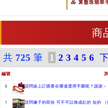
算盤珠翡翠手
商
共
725
筆
1
2
3
4
5
6
編號
請問線上訂購要在哪邊選擇手圍呢？謝謝～
0
請問嬸子的部份 可不可以換成紅的 短的 
1