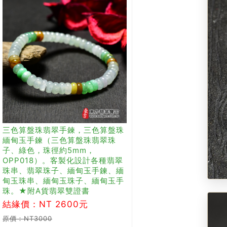
三色算盤珠翡翠手鍊，三色算盤珠
緬甸玉手鍊（三色算盤珠翡翠珠
子、綠色，珠徑約5mm，
OPP018）。客製化設計各種翡翠
珠串、翡翠珠子、緬甸玉手鍊、緬
甸玉珠串、緬甸玉珠子、緬甸玉手
珠。★附A貨翡翠雙證書
結緣價：NT 2600元
原價：NT3000