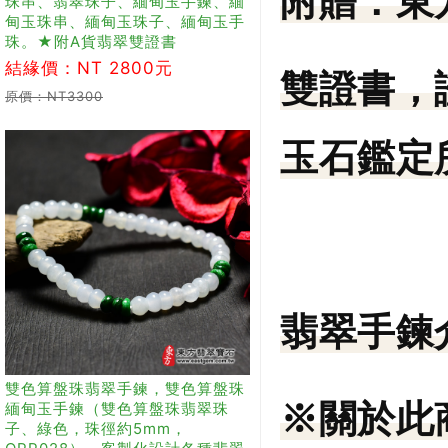
附贈：
東
珠串、翡翠珠子、緬甸玉手鍊、緬
甸玉珠串、緬甸玉珠子、緬甸玉手
珠。★附A貨翡翠雙證書
結緣價：NT 2800元
雙證書，
原價：NT3300
玉石鑑定所
翡翠手鍊
雙色算盤珠翡翠手鍊，雙色算盤珠
※關於此
緬甸玉手鍊（雙色算盤珠翡翠珠
子、綠色，珠徑約5mm，