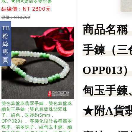
珠。★附A貨翡翠雙證書
結緣價：NT 2800元
原價：NT3300
商品名稱
FB
粉
絲
手鍊（三
專
頁
OPP0
甸玉手鍊
雙色算盤珠翡翠手鍊，雙色算盤珠
★附A貨
緬甸玉手鍊（雙色算盤珠翡翠珠
子、綠色，珠徑約5mm，
OPP029）。客製化設計各種翡翠
珠串、翡翠珠子、緬甸玉手鍊、緬