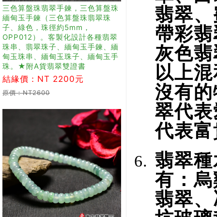
三色算盤珠翡翠手鍊，三色算盤珠
翡翠、
緬甸玉手鍊（三色算盤珠翡翠珠
子、綠色，珠徑約5mm，
帶彩翡
OPP012）。客製化設計各種翡翠
珠串、翡翠珠子、緬甸玉手鍊、緬
灰色翡
甸玉珠串、緬甸玉珠子、緬甸玉手
珠。★附A貨翡翠雙證書
以上混
結緣價：NT 2200元
沒有的
原價：NT2600
翠代表
代表富
翡翠種
有：烏
翡翠、