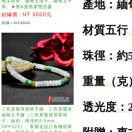
甸玉珠串、緬甸玉珠子、緬甸玉手
產地：
緬
珠。★附A貨翡翠雙證書
結緣價：NT 3000元
原價：NT3500
材質五行
珠徑：
約
重量（克
透光度：
三色算盤珠翡翠手鍊，三色算盤珠
緬甸玉手鍊（三色算盤珠翡翠珠
子、綠色，珠徑約5.5mm，
OPP022）。客製化設計各種翡翠