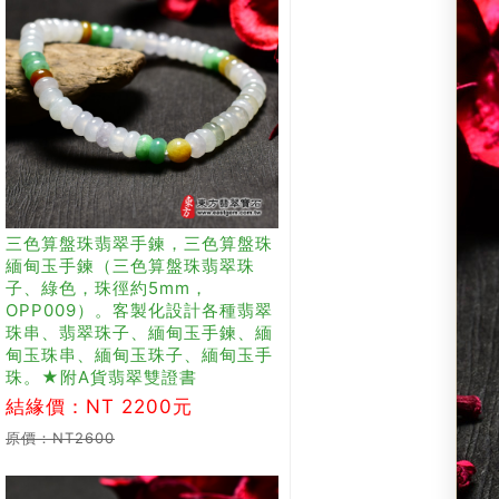
三色算盤珠翡翠手鍊，三色算盤珠
緬甸玉手鍊（三色算盤珠翡翠珠
子、綠色，珠徑約5mm，
OPP009）。客製化設計各種翡翠
珠串、翡翠珠子、緬甸玉手鍊、緬
甸玉珠串、緬甸玉珠子、緬甸玉手
珠。★附A貨翡翠雙證書
結緣價：NT 2200元
原價：NT2600