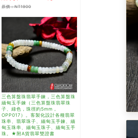
原價：NT1900
三色算盤珠翡翠手鍊，三色算盤珠
緬甸玉手鍊（三色算盤珠翡翠珠
子、綠色，珠徑約5mm，
OPP017）。客製化設計各種翡翠
珠串、翡翠珠子、緬甸玉手鍊、緬
甸玉珠串、緬甸玉珠子、緬甸玉手
珠。★附A貨翡翠雙證書