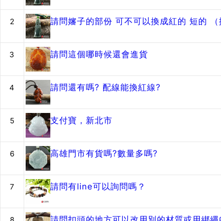
請問嬸子的部份 可不可以換成紅的 短的 
2
請問這個哪時候還會進貨
3
請問還有嗎? 配線能換紅線?
4
支付寶，新北市
5
高雄門市有貨嗎?數量多嗎?
6
請問有line可以詢問嗎？
7
請問扣頭的地方可以改用別的材質或用綁繩的
8