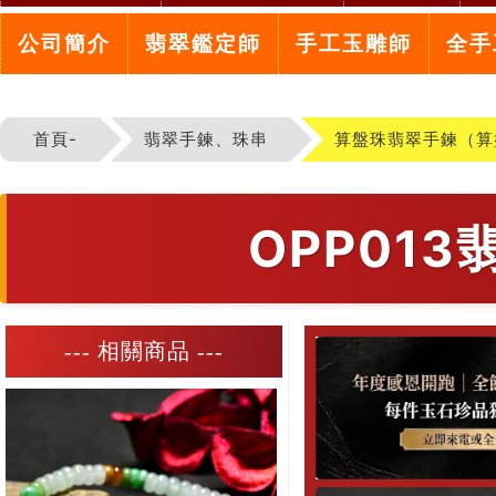
公司簡介
翡翠鑑定師
手工玉雕師
全手
首頁-
翡翠手鍊、珠串
算盤珠翡翠手鍊（算
OPP01
--- 相關商品 ---