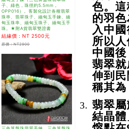
色。這
子、綠色，珠徑約5.5mm，
OPP016）。客製化設計各種翡翠
的羽色
珠串、翡翠珠子、緬甸玉手鍊、緬
甸玉珠串、緬甸玉珠子、緬甸玉手
入中國
珠。★附A貨翡翠雙證書
結緣價：NT 2500元
所以人
原價：NT2900
中國後
翡翠就
伸到民
稱其為
翡翠屬
結晶體
熔點在9
三色算盤珠翡翠手鍊，三色算盤珠