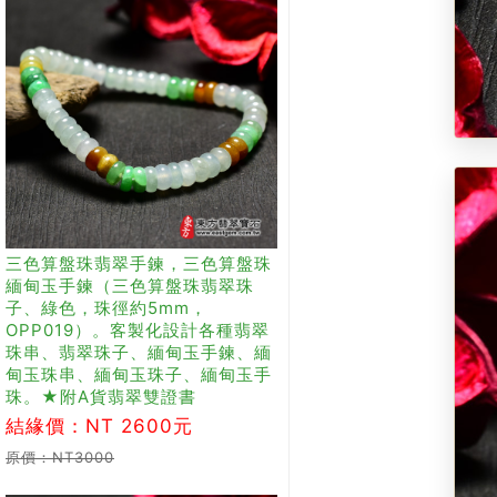
三色算盤珠翡翠手鍊，三色算盤珠
緬甸玉手鍊（三色算盤珠翡翠珠
子、綠色，珠徑約5mm，
OPP019）。客製化設計各種翡翠
珠串、翡翠珠子、緬甸玉手鍊、緬
甸玉珠串、緬甸玉珠子、緬甸玉手
珠。★附A貨翡翠雙證書
結緣價：NT 2600元
原價：NT3000