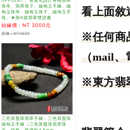
OPP028）。客製化設計各種翡翠
珠串、翡翠珠子、緬甸玉手鍊、緬
看上面敘
甸玉珠串、緬甸玉珠子、緬甸玉手
珠。★附A貨翡翠雙證書
結緣價：NT 3000元
※任何商
原價：NT3500
（mail
※東方翡
三色算盤珠翡翠手鍊，三色算盤珠
緬甸玉手鍊（三色算盤珠翡翠珠
子、綠色，珠徑約4.5mm，