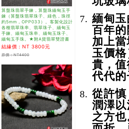
坑玻璃
算盤珠翡翠手鍊，算盤珠緬甸玉手
緬甸玉
鍊（算盤珠翡翠珠子、綠色，珠徑
約5mm，OPP033）。客製化設計
百年的
各種翡翠珠串、翡翠珠子、緬甸玉
手鍊、緬甸玉珠串、緬甸玉珠子、
加上當
緬甸玉手珠。★附A貨翡翠雙證書
結緣價：NT 3800元
玉價格
原價：NT4400
貴，值
代代的
從許慎
潤澤以
之方也
而折。