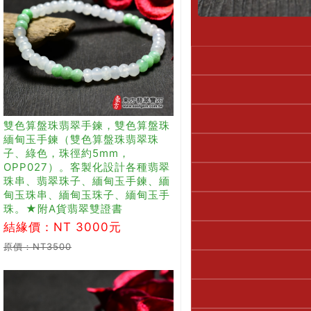
雙色算盤珠翡翠手鍊，雙色算盤珠
緬甸玉手鍊（雙色算盤珠翡翠珠
子、綠色，珠徑約5mm，
OPP027）。客製化設計各種翡翠
珠串、翡翠珠子、緬甸玉手鍊、緬
甸玉珠串、緬甸玉珠子、緬甸玉手
珠。★附A貨翡翠雙證書
結緣價：NT 3000元
原價：NT3500