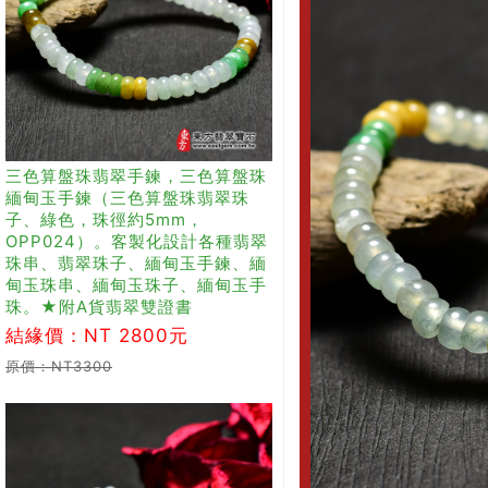
三色算盤珠翡翠手鍊，三色算盤珠
緬甸玉手鍊（三色算盤珠翡翠珠
子、綠色，珠徑約5mm，
OPP024）。客製化設計各種翡翠
珠串、翡翠珠子、緬甸玉手鍊、緬
甸玉珠串、緬甸玉珠子、緬甸玉手
珠。★附A貨翡翠雙證書
結緣價：NT 2800元
原價：NT3300