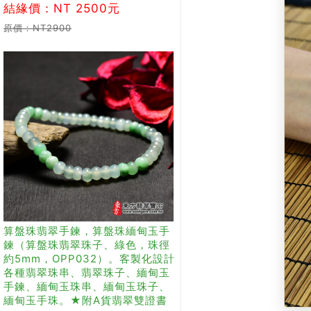
結緣價：NT 2500元
原價：NT2900
算盤珠翡翠手鍊，算盤珠緬甸玉手
鍊（算盤珠翡翠珠子、綠色，珠徑
約5mm，OPP032）。客製化設計
各種翡翠珠串、翡翠珠子、緬甸玉
手鍊、緬甸玉珠串、緬甸玉珠子、
緬甸玉手珠。★附A貨翡翠雙證書