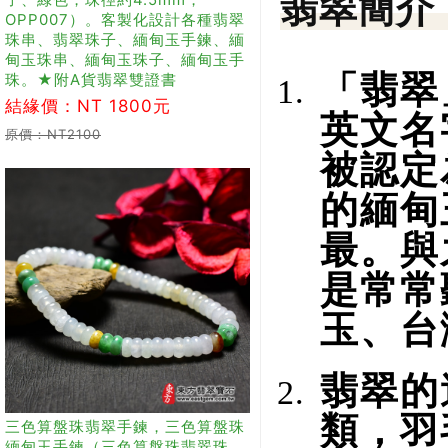
翡翠簡介
OPP007）。客製化設計各種翡翠
珠串、翡翠珠子、緬甸玉手鍊、緬
甸玉珠串、緬甸玉珠子、緬甸玉手
「翡翠
珠。★附A貨翡翠雙證書
結緣價：NT 1800元
英文名
原價：NT2100
被認定
的緬甸
最。與
是常常
玉、台
翡翠的
類，羽
三色算盤珠翡翠手鍊，三色算盤珠
緬甸玉手鍊（三色算盤珠翡翠珠