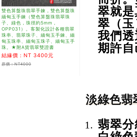
翠就是
雙色算盤珠翡翠手鍊，雙色算盤珠
緬甸玉手鍊（雙色算盤珠翡翠珠
翠（玉
子、綠色，珠徑約5mm，
OPP031）。客製化設計各種翡翠
我們透
珠串、翡翠珠子、緬甸玉手鍊、緬
甸玉珠串、緬甸玉珠子、緬甸玉手
期許自
珠。★附A貨翡翠雙證書
結緣價：NT 3400元
原價：NT4000
淡綠色翡
翡翠分
白綠色