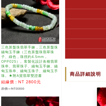
三色算盤珠翡翠手鍊，三色算盤珠
緬甸玉手鍊（三色算盤珠翡翠珠
子、綠色，珠徑約4.5mm，
OPP025）。客製化設計各種翡翠
珠串、翡翠珠子、緬甸玉手鍊、緬
甸玉珠串、緬甸玉珠子、緬甸玉手
商品詳細說明
珠。★附A貨翡翠雙證書
結緣價：NT 2800元
原價：NT3300