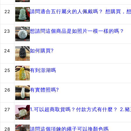
請問適合五行屬火的人佩戴嗎？ 想購買，
22
想請問這個商品是如照片一模一樣的嗎？
23
如何購買?
24
有到澎湖嗎
25
有實體照嗎?
26
1.可以超商取貨嗎？付款方式有什麼？ 2
27
請問這個項鍊的繩子可以換顏色嗎
28