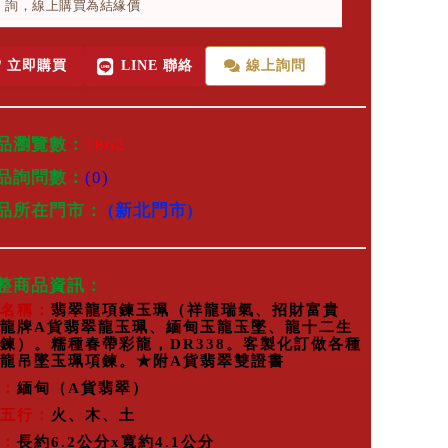
詢，線上購買為結緣價
立即購買
LINE 聯絡
線上詢問
品瀏覽數：
1862
品詢問數：
(0)
商品所在門市：
(新北門市)
完整商品資訊：
名稱：
翡翠龍項鍊玉珮（祥龍瑞氣、招財富貴
龍牌A貨翡翠龍玉珮、緬甸玉龍玉墜、龍十二生
鍊）。糯種春帶彩龍，DR338。客製化訂做各種
龍吊墜玉珮項鍊。★附A貨翡翠雙證書
：
緬甸（A貨翡翠）
五行：
火、木、土
：
長約6.2公分x寬約4.1公分