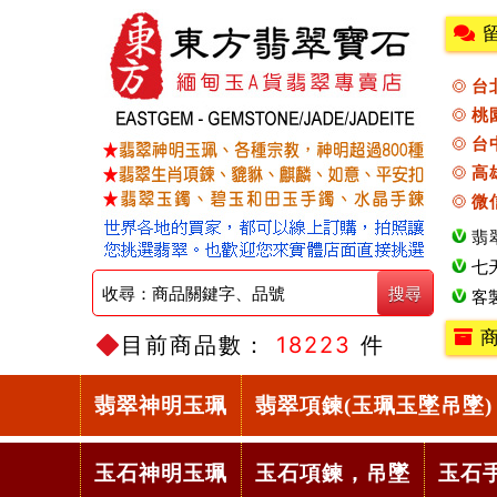
台
桃
台
高
微
翡
七
客
商
目前商品數：
18223
件
翡翠神明玉珮
翡翠項鍊(玉珮玉墜吊墜)
玉石神明玉珮
玉石項鍊，吊墜
玉石