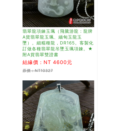
翡翠龍項鍊玉珮（飛騰游龍：龍牌
A貨翡翠龍玉珮、緬甸玉龍玉
墜）。細糯種龍，DR165。客製化
訂做各種翡翠龍吊墜玉珮項鍊。★
附A貨翡翠雙證書
結緣價：NT 4600元
原價：NT10327