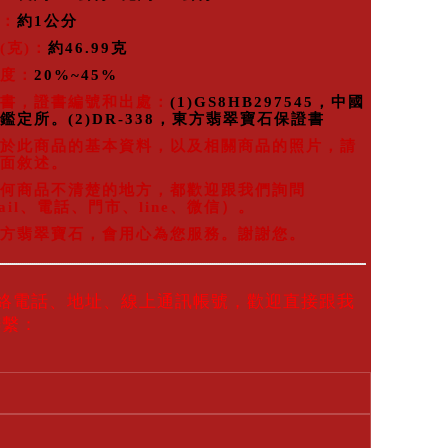
：
約1公分
(克)：
約46.99克
度：
20%~45%
書，證書編號和出處：
(1)GS8HB297545，中國
鑑定所。(2)DR-338，東方翡翠寶石保證書
於此商品的基本資料，以及相關商品的照片，請
面敘述。
何商品不清楚的地方，都歡迎跟我們詢問
ail、電話、門市、line、微信）。
方翡翠寶石，會用心為您服務。謝謝您。
聯絡電話、地址、線上通訊帳號，歡迎直接跟我
聯繫：