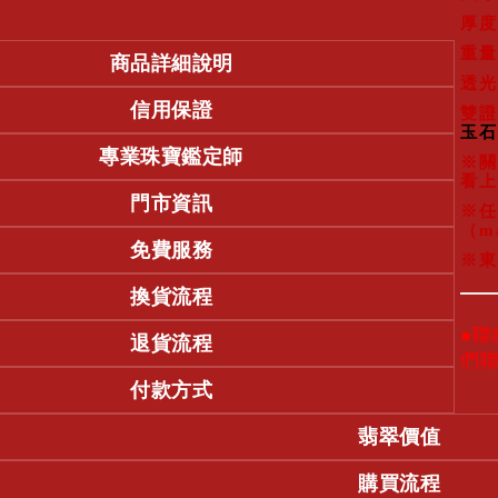
厚度
重量
商品詳細說明
透光
信用保證
雙證
玉石
專業珠寶鑑定師
※關
看上
門市資訊
※任
（m
免費服務
※東
換貨流程
●
退貨流程
們
付款方式
翡翠價值
購買流程