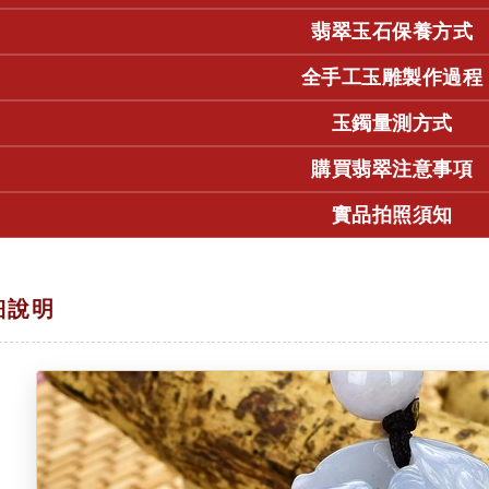
翡翠玉石保養方式
全手工玉雕製作過程
玉鐲量測方式
購買翡翠注意事項
實品拍照須知
細說明