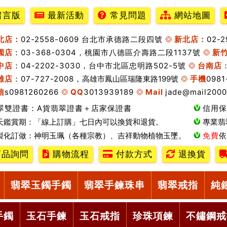
留言版
最新活動
常見問題
網站地圖
北店：
02-2558-0609 台北市承德路二段四號
新北店：
02-
園店
：03-368-0304，桃園市八德區介壽路二段1137號
新
中店
：04-2202-3030，台中市北區忠明路502-5號
台南店
雄店
：07-727-2008，
高雄市鳳山區瑞隆東路199號
手機
0981
信
s0981260266
QQ
3013939189
Mail
jade@mail2000
翠雙證書：A貨翡翠證書＋店家保證書
信用保
天鑑賞期：「線上訂購」七日內可以換貨和退貨。
專業翡
製化訂做：神明玉珮（各種宗教）、吉祥動物植物玉墜。
免費
依
品詢問
購物流程
付款方式
退換貨
翡翠玉鐲手鐲
翡翠手鍊珠串
翡翠戒指
純
手鐲
玉石手鍊
玉石戒指
珍珠項鍊
不鏽鋼戒