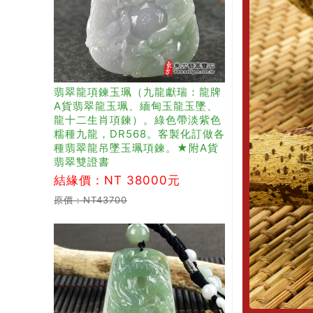
翡翠龍項鍊玉珮（九龍獻瑞：龍牌
A貨翡翠龍玉珮、緬甸玉龍玉墜、
龍十二生肖項鍊）。綠色帶淡紫色
糯種九龍，DR568。客製化訂做各
種翡翠龍吊墜玉珮項鍊。★附A貨
翡翠雙證書
結緣價：NT 38000元
原價：NT43700