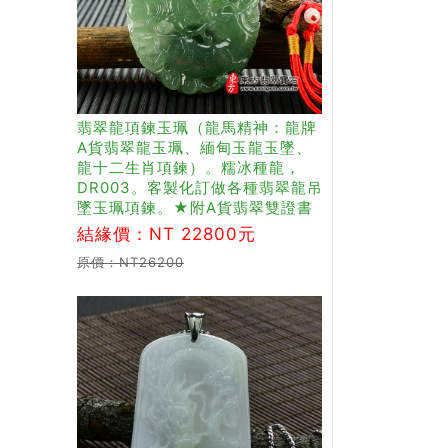
翡翠龍項鍊玉珮（龍馬精神：龍牌
A貨翡翠龍玉珮、緬甸玉龍玉墜、
龍十二生肖項鍊）。糯冰種龍，
DR003。客製化訂做各種翡翠龍吊
墜玉珮項鍊。★附A貨翡翠雙證書
結緣價：NT 22800元
原價：NT26200