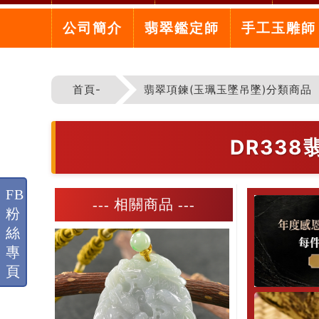
公司簡介
翡翠鑑定師
手工玉雕師
首頁-
翡翠項鍊(玉珮玉墜吊墜)分類商品
DR33
FB
--- 相關商品 ---
粉
絲
專
頁