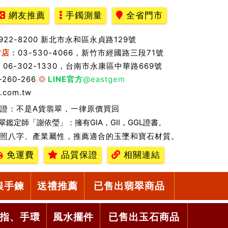
網友推薦
手鐲測量
全省門市
2922-8200 新北市永和區永貞路129號
竹店
：03-530-4066，新竹市經國路三段71號
：06-302-1330，台南市永康區中華路669號
-260-266
LINE官方
@eastgem
.com.tw
證：不是A貨翡翠，一律原價買回
翠鑑定師「謝依瑩」：擁有GIA，GII，GGL證書。
照八字、產業屬性，推薦適合的玉墜和寶石材質。
免運費
品質保證
相關連結
銀手鍊
送禮推薦
已售出翡翠商品
指、手環
風水擺件
已售出玉石商品