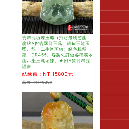
翡翠龍項鍊玉珮（招財飛騰游龍：
龍牌A貨翡翠龍玉珮、緬甸玉龍玉
墜、龍十二生肖項鍊）綠色糯種
龍，DR455。客製化訂做各種翡翠
龍吊墜玉珮項鍊。★附A貨翡翠雙
證書
結緣價：NT 15800元
原價：NT18200