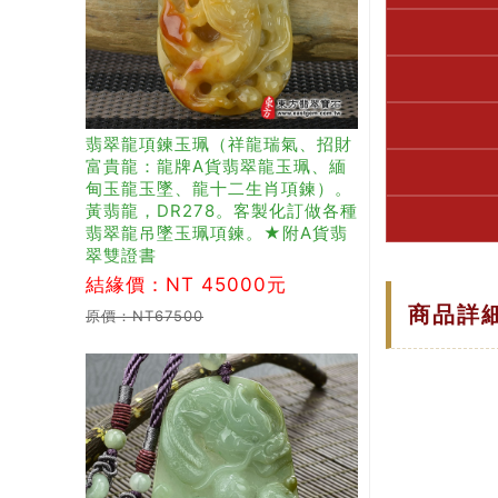
翡翠龍項鍊玉珮（祥龍瑞氣、招財
富貴龍：龍牌A貨翡翠龍玉珮、緬
甸玉龍玉墜、龍十二生肖項鍊）。
黃翡龍，DR278。客製化訂做各種
翡翠龍吊墜玉珮項鍊。★附A貨翡
翠雙證書
結緣價：NT 45000元
商品詳
原價：NT67500