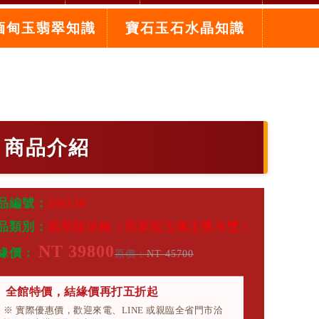
緬甸玉翡翠知識
寶石玉石水晶知識
，商品介紹
品編號：
DR338
品類別：
翡翠龍項鍊（翡翠龍玉珮玉墜吊墜）
NT 39800
緣價：
原價：
NT 45700
全館特價，結緣價再打五折起
※ 實際優惠價，歡迎來電、LINE 或親臨全省門市洽