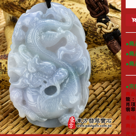
●商
●商
●
●
商品
龍：
肖項
翡翠
產地
商品
尺寸