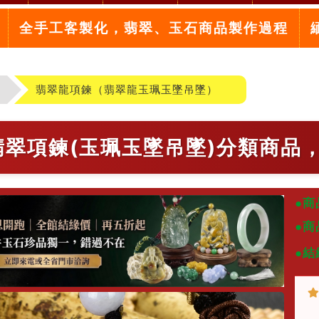
全手工客製化，翡翠、玉石商品製作過程
翡翠龍項鍊（翡翠龍玉珮玉墜吊墜）
8翡翠項鍊(玉珮玉墜吊墜)分類商品
●商
●商
●結