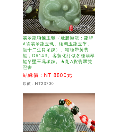
翡翠龍項鍊玉珮（飛騰游龍：龍牌
A貨翡翠龍玉珮、緬甸玉龍玉墜、
龍十二生肖項鍊）。糯種帶黃翡
龍，DR143。客製化訂做各種翡翠
龍吊墜玉珮項鍊。★附A貨翡翠雙
證書
結緣價：NT 8800元
原價：NT23700