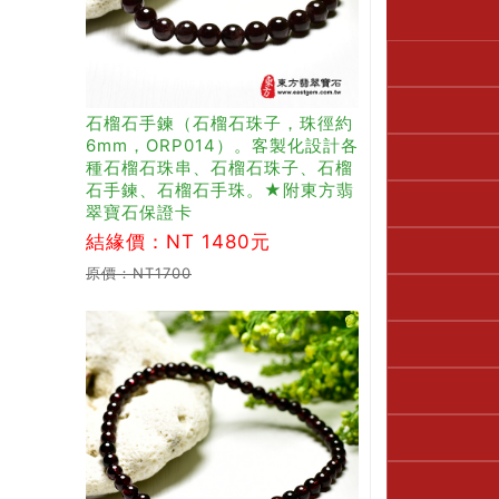
石榴石手鍊（石榴石珠子，珠徑約
6mm，ORP014）。客製化設計各
種石榴石珠串、石榴石珠子、石榴
石手鍊、石榴石手珠。★附東方翡
翠寶石保證卡
結緣價：NT 1480元
原價：NT1700