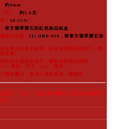
：
約4mm
（克）：
約5.6克
度：
10-25%
：
東方翡翠寶石的紅色飾品紙盒
編號和出處：
(1) ORP-058，附東方翡翠寶石保
於此商品的基本資料，以及相關商品的照片，請
面敘述。
何商品不清楚的地方，都歡迎跟我們詢問
ail、電話、門市、line、微信）。
方翡翠寶石，會用心為您服務。謝謝您。
聯絡電話、地址、線上通訊帳號，歡迎直接跟我
聯繫：