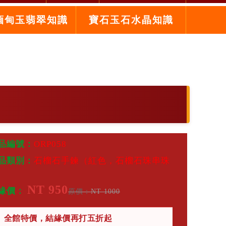
緬甸玉翡翠知識
寶石玉石水晶知識
品編號：
ORP058
品類別：
石榴石手鍊（紅色，石榴石珠串珠
）
NT 950
緣價：
原價：
NT 1000
全館特價，結緣價再打五折起