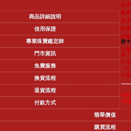
珠徑
重量
商品詳細說明
透光
信用保證
附贈
證書
專業珠寶鑑定師
證卡
※關
門市資訊
看上
※任
免費服務
（m
※東
換貨流程
退貨流程
●
們
付款方式
翡翠價值
購買流程