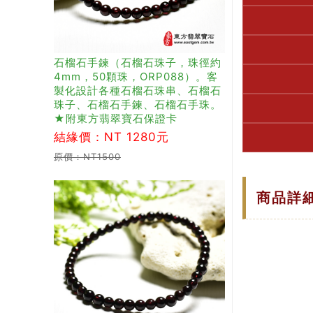
石榴石手鍊（石榴石珠子，珠徑約
4mm，50顆珠，ORP088）。客
製化設計各種石榴石珠串、石榴石
珠子、石榴石手鍊、石榴石手珠。
★附東方翡翠寶石保證卡
結緣價：NT 1280元
原價：NT1500
商品詳