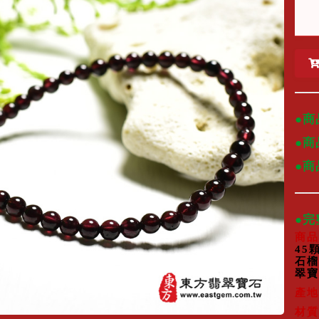
●商
●商
●
●
商品
45
石榴
翠寶
產地
材質