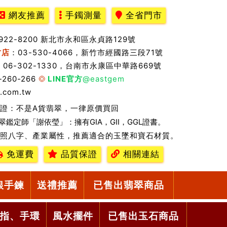
網友推薦
手鐲測量
全省門市
2922-8200 新北市永和區永貞路129號
竹店
：03-530-4066，新竹市經國路三段71號
：06-302-1330，台南市永康區中華路669號
-260-266
LINE官方
@eastgem
.com.tw
證：不是A貨翡翠，一律原價買回
翠鑑定師「謝依瑩」：擁有GIA，GII，GGL證書。
照八字、產業屬性，推薦適合的玉墜和寶石材質。
免運費
品質保證
相關連結
銀手鍊
送禮推薦
已售出翡翠商品
指、手環
風水擺件
已售出玉石商品