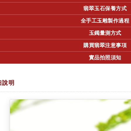
翡翠玉石保養方式
全手工玉雕製作過程
玉鐲量測方式
購買翡翠注意事項
實品拍照須知
細說明