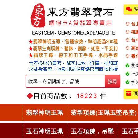
台
桃
台
高
微
翡
七
客
商
目前商品數：
18223
件
翡翠神明玉珮
翡翠項鍊(玉珮玉墜吊墜)
玉石神明玉珮
玉石項鍊，吊墜
玉石