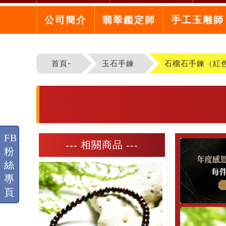
公司簡介
翡翠鑑定師
手工玉雕師
首頁-
玉石手鍊
石榴石手鍊（紅
FB
--- 相關商品 ---
粉
絲
專
頁