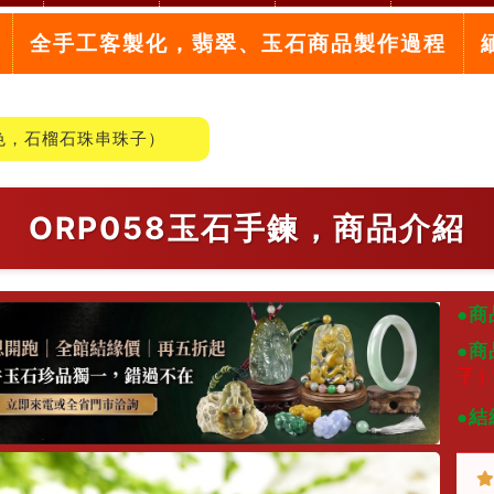
全手工客製化，翡翠、玉石商品製作過程
色，石榴石珠串珠子）
ORP058玉石手鍊，商品介紹
●商
●商
子
●結