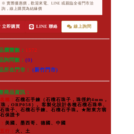
※ 實際優惠價，歡迎來電、LINE 或親臨全省門市洽
詢，線上購買為結緣價
立即購買
LINE 聯絡
線上詢問
品瀏覽數：
1572
品詢問數：
(0)
商品所在門市：
(新竹門市)
完整商品資訊：
名稱：
石榴石手鍊（石榴石珠子，珠徑約4mm，
顆珠，ORP058）。客製化設計各種石榴石珠串、
石珠子、石榴石手鍊、石榴石手珠。★附東方翡
石保證卡
：
美國、墨西哥、德國、中國
五行：
火、土