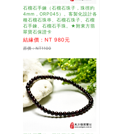
石榴石手鍊（石榴石珠子，珠徑約
4mm，ORP045）。客製化設計各
種石榴石珠串、石榴石珠子、石榴
石手鍊、石榴石手珠。★附東方翡
翠寶石保證卡
結緣價：NT 980元
原價：NT1100