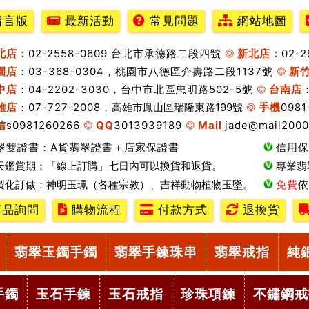
留言版
最新活動
常見問題
網站地圖
北店：
02-2558-0609 台北市承德路二段四號
新北店：
02-
園店
：03-368-0304，桃園市八德區介壽路二段1137號
新
中店
：04-2202-3030，台中市北區忠明路502-5號
台南店
雄店
：07-727-2008，
高雄市鳳山區瑞隆東路199號
手機
0981
信
s0981260266
QQ
3013939189
Mail
jade@mail2000
翠雙證書：A貨翡翠證書＋店家保證書
信用保
天鑑賞期：「線上訂購」七日內可以換貨和退貨。
專業翡
製化訂做：神明玉珮（各種宗教）、吉祥動物植物玉墜。
免費
依
品詢問
購物流程
付款方式
退換貨
翡翠玉鐲手鐲
翡翠手鍊珠串
翡翠戒指
純
手鐲
玉石手鍊
玉石戒指
珍珠項鍊
不鏽鋼戒