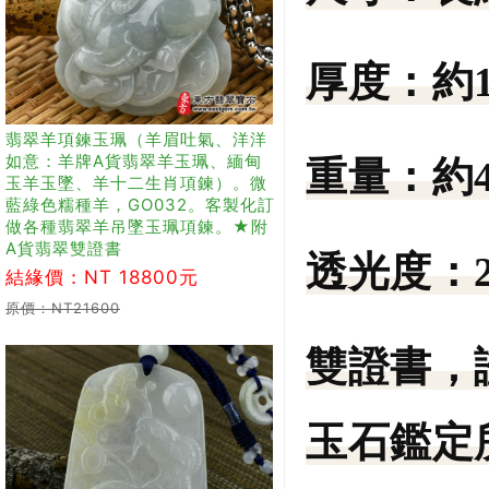
厚度：
約
翡翠羊項鍊玉珮（羊眉吐氣、洋洋
如意：羊牌A貨翡翠羊玉珮、緬甸
重量：
約4
玉羊玉墜、羊十二生肖項鍊）。微
藍綠色糯種羊，GO032。客製化訂
做各種翡翠羊吊墜玉珮項鍊。★附
A貨翡翠雙證書
透光度：
結緣價：NT 18800元
原價：NT21600
雙證書，
玉石鑑定所