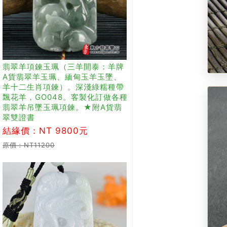
翡翠羊項鍊玉珮（三羊開泰：羊牌
A貨翡翠羊玉珮、緬甸玉羊玉墜、
羊十二生肖項鍊）。深淺綠糯種帶
飄花羊，GO048。客製化訂做各種
翡翠羊吊墜玉珮項鍊。★附A貨翡
翠雙證書
結緣價：NT 9800元
原價：NT11200