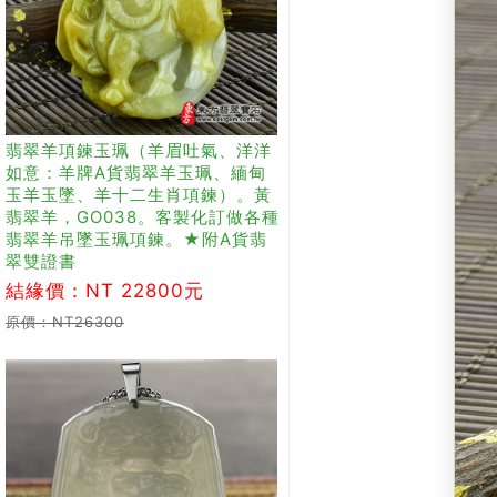
翡翠羊項鍊玉珮（羊眉吐氣、洋洋
如意：羊牌A貨翡翠羊玉珮、緬甸
玉羊玉墜、羊十二生肖項鍊）。黃
翡翠羊，GO038。客製化訂做各種
翡翠羊吊墜玉珮項鍊。★附A貨翡
翠雙證書
結緣價：NT 22800元
原價：NT26300