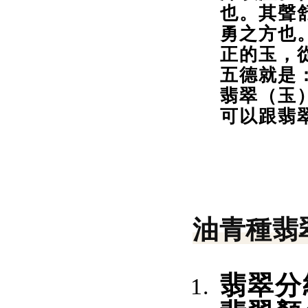
也。其聲
勇之方也
正的玉，
五德就是
翡翠（玉
可以跟翡
油青種翡
翡翠分