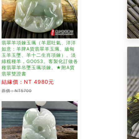
翡翠羊項鍊玉珮（羊眉吐氣、洋洋
如意：羊牌A貨翡翠羊玉珮、緬甸
玉羊玉墜、羊十二生肖項鍊）。淡
綠糯種羊，GO053。客製化訂做各
種翡翠羊吊墜玉珮項鍊。★附A貨
翡翠雙證書
結緣價：NT 4980元
原價：NT5700