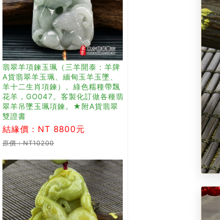
翡翠羊項鍊玉珮（三羊開泰：羊牌
A貨翡翠羊玉珮、緬甸玉羊玉墜、
羊十二生肖項鍊）。綠色糯種帶飄
花羊，GO047。客製化訂做各種翡
翠羊吊墜玉珮項鍊。★附A貨翡翠
雙證書
結緣價：NT 8800元
原價：NT10200