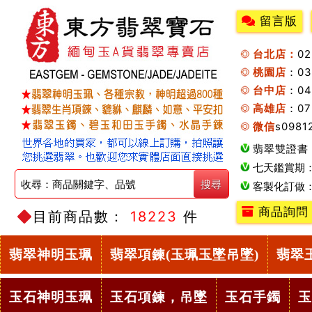
留言版
台北店：
0
桃園店
：0
台中店
：04
高雄店
：07
微信
s0981
翡翠雙證書
七天鑑賞期
客製化訂做
商品詢問
目前商品數：
18223
件
翡翠神明玉珮
翡翠項鍊(玉珮玉墜吊墜)
翡翠
玉石神明玉珮
玉石項鍊，吊墜
玉石手鐲
玉