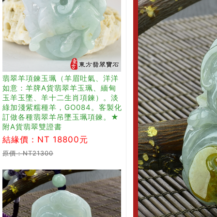
翡翠羊項鍊玉珮（羊眉吐氣、洋洋
如意：羊牌A貨翡翠羊玉珮、緬甸
玉羊玉墜、羊十二生肖項鍊）。淡
綠加淺紫糯種羊，GO084。客製化
訂做各種翡翠羊吊墜玉珮項鍊。★
附A貨翡翠雙證書
結緣價：NT 18800元
原價：NT21300