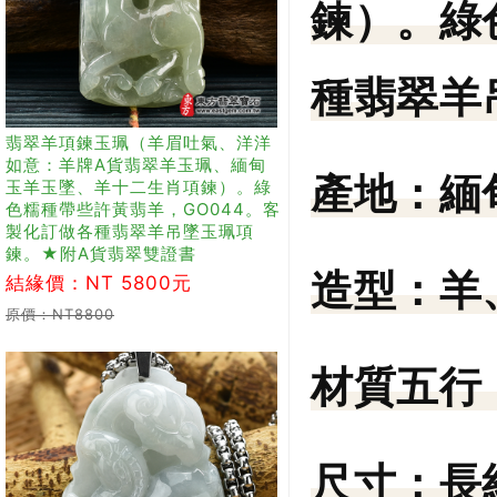
鍊）。綠
種翡翠羊
翡翠羊項鍊玉珮（羊眉吐氣、洋洋
如意：羊牌A貨翡翠羊玉珮、緬甸
產地：
緬
玉羊玉墜、羊十二生肖項鍊）。綠
色糯種帶些許黃翡羊，GO044。客
製化訂做各種翡翠羊吊墜玉珮項
鍊。★附A貨翡翠雙證書
造型：
羊
結緣價：NT 5800元
原價：NT8800
材質五行
尺寸：
長