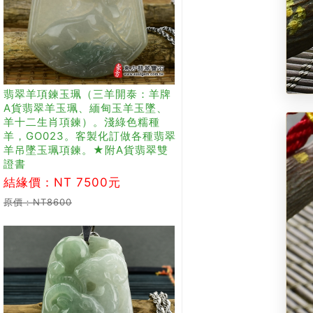
翡翠羊項鍊玉珮（三羊開泰：羊牌
A貨翡翠羊玉珮、緬甸玉羊玉墜、
羊十二生肖項鍊）。淺綠色糯種
羊，GO023。客製化訂做各種翡翠
羊吊墜玉珮項鍊。★附A貨翡翠雙
證書
結緣價：NT 7500元
原價：NT8600