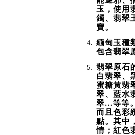
能避邪、
玉，使用
鐲、翡翠
寶。
緬甸玉種
包含翡翠
翡翠原石
白翡翠、
蜜糖黃翡
翠、藍水
翠...
而且色彩
點。其中
情；紅色