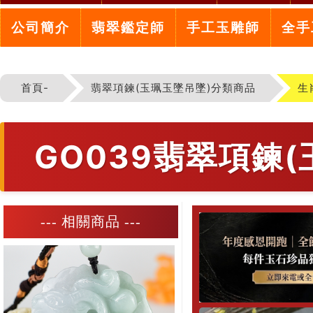
公司簡介
翡翠鑑定師
手工玉雕師
全手
首頁-
翡翠項鍊(玉珮玉墜吊墜)分類商品
生
GO039翡翠項鍊
--- 相關商品 ---