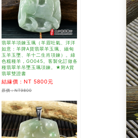
翡翠羊項鍊玉珮（羊眉吐氣、洋洋
如意：羊牌A貨翡翠羊玉珮、緬甸
玉羊玉墜、羊十二生肖項鍊）。綠
色糯種羊，GO045。客製化訂做各
種翡翠羊吊墜玉珮項鍊。★附A貨
翡翠雙證書
結緣價：NT 5800元
原價：NT9800