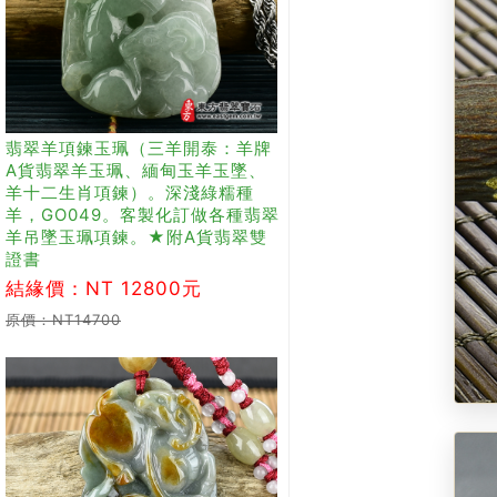
翡翠羊項鍊玉珮（三羊開泰：羊牌
A貨翡翠羊玉珮、緬甸玉羊玉墜、
羊十二生肖項鍊）。深淺綠糯種
羊，GO049。客製化訂做各種翡翠
羊吊墜玉珮項鍊。★附A貨翡翠雙
證書
結緣價：NT 12800元
原價：NT14700