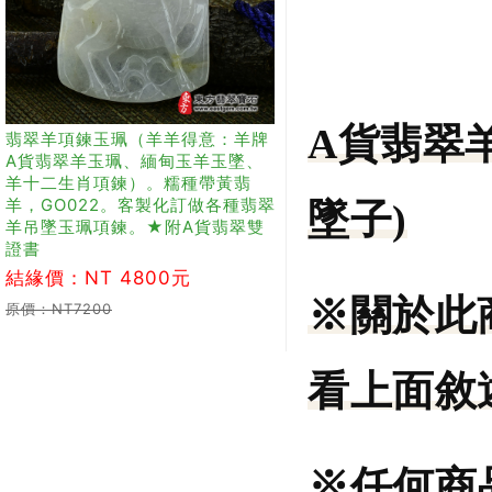
A貨翡翠
翡翠羊項鍊玉珮（羊羊得意：羊牌
A貨翡翠羊玉珮、緬甸玉羊玉墜、
羊十二生肖項鍊）。糯種帶黃翡
羊，GO022。客製化訂做各種翡翠
墜子)
羊吊墜玉珮項鍊。★附A貨翡翠雙
證書
結緣價：NT 4800元
※關於此
原價：NT7200
看上面敘
※任何商