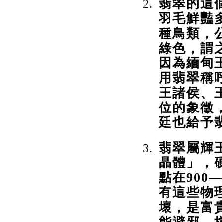
翡翠的這
羽毛鮮豔
種鳥類，
綠色，謂
因為緬甸
用翡翠稱
王諸侯、
位的象徵
廷也給予
翡翠屬輝
晶體」，硬
點在900
有這些物
壞，是富