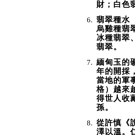
財；白色
翡翠種水
烏雞種翡
冰種翡翠
翡翠。
緬甸玉的
年的開採
當地的軍
格）越來
得世人收
孫。
從許慎《
澤以溫。