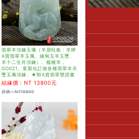
翡翠羊項鍊玉珮（羊眉吐氣：羊牌
A貨翡翠羊玉珮、緬甸玉羊玉墜、
羊十二生肖項鍊）。糯種羊，
GO021。客製化訂做各種翡翠羊吊
墜玉珮項鍊。★附A貨翡翠雙證書
結緣價：NT 13800元
原價：NT15800