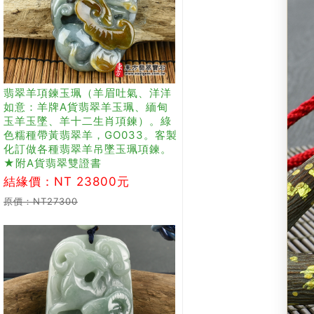
翡翠羊項鍊玉珮（羊眉吐氣、洋洋
如意：羊牌A貨翡翠羊玉珮、緬甸
玉羊玉墜、羊十二生肖項鍊）。綠
色糯種帶黃翡翠羊，GO033。客製
化訂做各種翡翠羊吊墜玉珮項鍊。
★附A貨翡翠雙證書
結緣價：NT 23800元
原價：NT27300