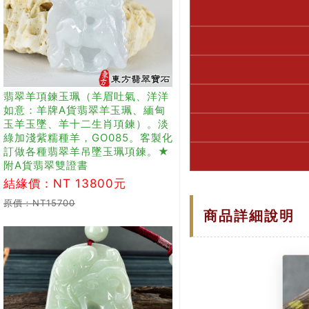
翡翠羊項鍊玉珮（羊眉吐氣、洋洋
如意：羊牌A貨翡翠羊玉珮、緬甸
玉羊玉墜、羊十二生肖項鍊）。淡
綠加淺紫糯種羊，GO085。客製化
訂做各種翡翠羊吊墜玉珮項鍊。★
附A貨翡翠雙證書
結緣價：NT 13800元
原價：NT15700
商品詳細說明