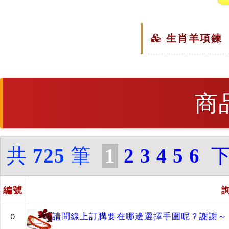
生肖羊項鍊（
商
共
725
筆
1
2
3
4
5
6
編號
請問線上訂購要在哪邊選擇手圍呢？謝謝～
0