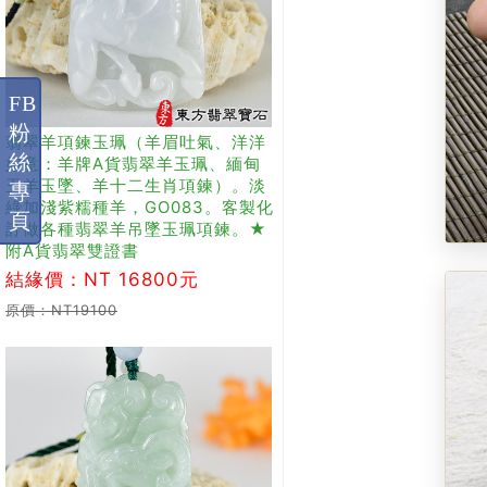
FB
粉
翡翠羊項鍊玉珮（羊眉吐氣、洋洋
絲
如意：羊牌A貨翡翠羊玉珮、緬甸
玉羊玉墜、羊十二生肖項鍊）。淡
專
綠加淺紫糯種羊，GO083。客製化
頁
訂做各種翡翠羊吊墜玉珮項鍊。★
附A貨翡翠雙證書
結緣價：NT 16800元
原價：NT19100