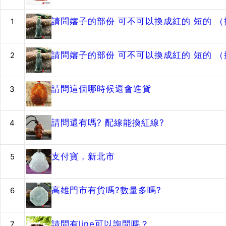
請問嬸子的部份 可不可以換成紅的 短的 
1
請問嬸子的部份 可不可以換成紅的 短的 
2
請問這個哪時候還會進貨
3
請問還有嗎? 配線能換紅線?
4
支付寶，新北市
5
高雄門市有貨嗎?數量多嗎?
6
請問有line可以詢問嗎？
7