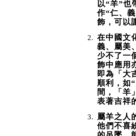
以“羊”
作“仁、
飾，可以
在中國文
義、屬美
少不了一
飾中應用
即為「大
順利，如
間，「羊
表著吉祥
屬羊之人
他們不喜
的吊墜，