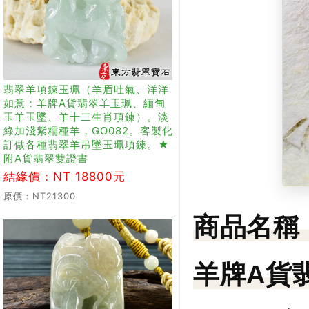
翡翠羊項鍊玉珮（羊眉吐氣、洋洋
如意：羊牌A貨翡翠羊玉珮、緬甸
玉羊玉墜、羊十二生肖項鍊）。淡
綠加淺紫糯種羊，GO082。客製化
訂做各種翡翠羊吊墜玉珮項鍊。★
附A貨翡翠雙證書
結緣價：NT 18800元
原價：NT21300
商品名稱
羊牌A貨