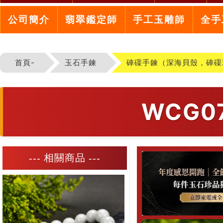
公司簡介
翡翠鑑定師
手工玉雕師
全手
首頁-
玉石手鍊
硨磲手鍊（深海貝殼，硨磲
WCG
--- 相關商品 ---