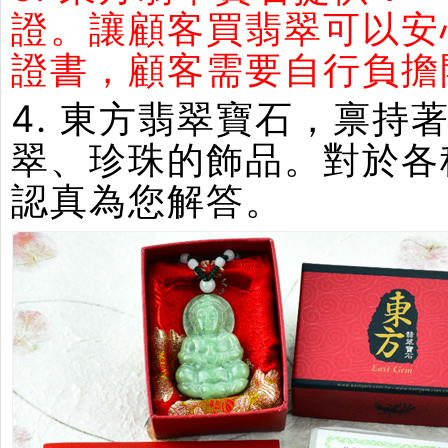
證。讓顧客買翡翠可以安
證書，顧客需要自行負擔
4. 東方翡翠寶石，禀
翠、珍珠的飾品。對於各
認真為您解答。