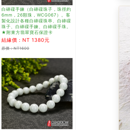
白硨磲手鍊（白硨磲珠子，珠徑約
6mm，26顆珠，WCG067）。客
製化設計各種白硨磲珠串、白硨磲
珠子、白硨磲手鍊、白硨磲手珠。
★附東方翡翠寶石保證卡
結緣價：NT 1380元
原價：NT1600