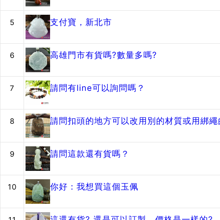
支付寶，新北市
5
高雄門市有貨嗎?數量多嗎?
6
請問有line可以詢問嗎？
7
請問扣頭的地方可以改用別的材質或用綁繩的
8
請問這款還有貨嗎？
9
你好：我想買這個玉佩
10
這還有貨? 還是可以訂製，價格是一樣的?
11