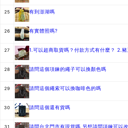
有到澎湖嗎
25
有實體照嗎?
26
1.可以超商取貨嗎？付款方式有什麼？ 2
27
請問這個項鍊的繩子可以換顏色嗎
28
請問這個繩索可以換咖啡色的嗎
29
請問這個還有貨嗎
30
請問台北門市有現貨嗎 另想請問項鍊可以改
31