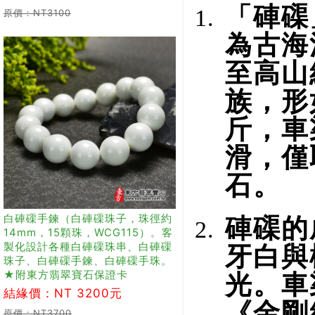
「硨磲
原價：NT3100
為古海
至高山
族，形
斤，車
滑，僅
石。
白硨磲手鍊（白硨磲珠子，珠徑約
硨磲的
14mm，15顆珠，WCG115）。客
製化設計各種白硨磲珠串、白硨磲
牙白與
珠子、白硨磲手鍊、白硨磲手珠。
★附東方翡翠寶石保證卡
光。車
結緣價：NT 3200元
《金剛
原價：NT3700