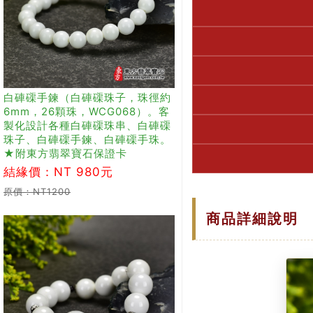
白硨磲手鍊（白硨磲珠子，珠徑約
6mm，26顆珠，WCG068）。客
製化設計各種白硨磲珠串、白硨磲
珠子、白硨磲手鍊、白硨磲手珠。
★附東方翡翠寶石保證卡
結緣價：NT 980元
原價：NT1200
商品詳細說明