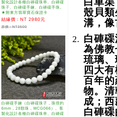
白車渠
製化設計各種白硨磲珠串、白硨磲
珠子、白硨磲手鍊、白硨磲手珠。
殼貝類
★附東方翡翠寶石保證卡
結緣價：NT 2980元
溝，像
原價：NT3500
白硨磲
為佛教
琉璃、
四大有
百年的
物。清
成；西
白硨磲手鍊（白硨磲珠子，珠徑約
6mm，28顆珠，WCG066）。客
白硨磲
製化設計各種白硨磲珠串、白硨磲