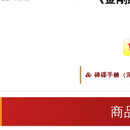
硨磲手鍊（深
商