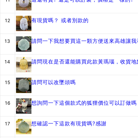
有現貨嗎？ 或者別款的
12
請問一下我想要買這一顆方便送來高雄讓我
13
請問現在是否還能購買此款黃瑪瑙，收貨地
14
請問可以改墜頭嗎
15
想詢問一下這個款式的狐狸價位可以訂做嗎？
16
想確認一下這款有現貨嗎?感謝
17