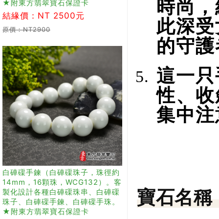
時尚，
★附東方翡翠寶石保證卡
結緣價：NT 2500元
此深受
原價：NT2900
的守護
這一只
性、收
集中注
白硨磲手鍊（白硨磲珠子，珠徑約
14mm，16顆珠，WCG132）。客
製化設計各種白硨磲珠串、白硨磲
寶石名稱
珠子、白硨磲手鍊、白硨磲手珠。
★附東方翡翠寶石保證卡