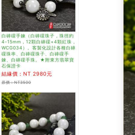
白硨磲手鍊（白硨磲珠子，珠徑約
4-15mm，12顆白硨磲+4顆紅珠，
WCG034）。客製化設計各種白硨
磲珠串、白硨磲珠子、白硨磲手
鍊、白硨磲手珠。★附東方翡翠寶
石保證卡
結緣價：NT 2980元
原價：NT3500