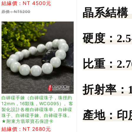
結緣價：NT 4500元
晶系結構
原價：NT5200
硬度：
2.5
比重：
2.
折射率：
白硨磲手鍊（白硨磲珠子，珠徑約
12mm，16顆珠，WCG095）。客
製化設計各種白硨磲珠串、白硨磲
產地：
印
珠子、白硨磲手鍊、白硨磲手珠。
★附東方翡翠寶石保證卡
結緣價：NT 2680元