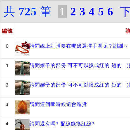
共
725
筆
1
2
3
4
5
6
編號
請問線上訂購要在哪邊選擇手圍呢？謝謝～
0
請問嬸子的部份 可不可以換成紅的 短的 
1
請問嬸子的部份 可不可以換成紅的 短的 
2
請問這個哪時候還會進貨
3
請問還有嗎? 配線能換紅線?
4