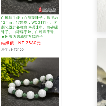
白硨磲手鍊（白硨磲珠子，珠徑約
12mm，17顆珠，WCG111）。客
製化設計各種白硨磲珠串、白硨磲
珠子、白硨磲手鍊、白硨磲手珠。
★附東方翡翠寶石保證卡
結緣價：NT 2680元
原價：NT3100