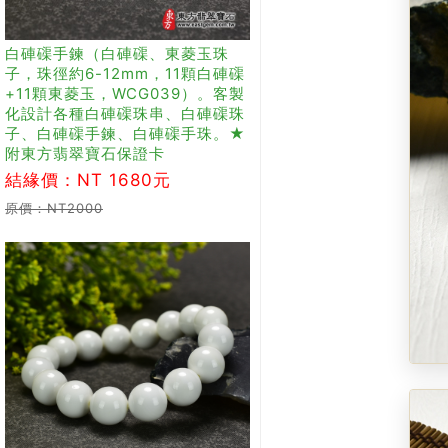
白硨磲手鍊（白硨磲、東菱玉珠
子，珠徑約6-12mm，11顆白硨磲
+11顆東菱玉，WCG039）。客製
化設計各種白硨磲珠串、白硨磲珠
子、白硨磲手鍊、白硨磲手珠。★
附東方翡翠寶石保證卡
結緣價：NT 1680元
原價：NT2000