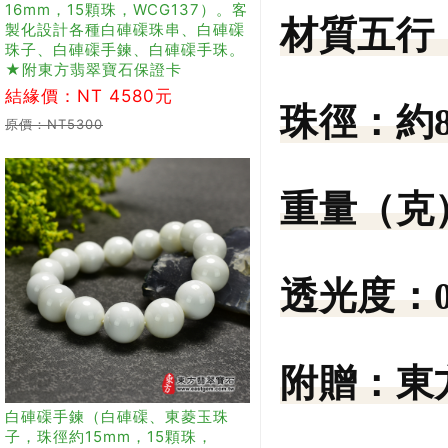
16mm，15顆珠，WCG137）。客
材質五行
製化設計各種白硨磲珠串、白硨磲
珠子、白硨磲手鍊、白硨磲手珠。
★附東方翡翠寶石保證卡
結緣價：NT 4580元
珠徑：
約
原價：NT5300
重量（克
透光度：
附贈：
東
白硨磲手鍊（白硨磲、東菱玉珠
子，珠徑約15mm，15顆珠，