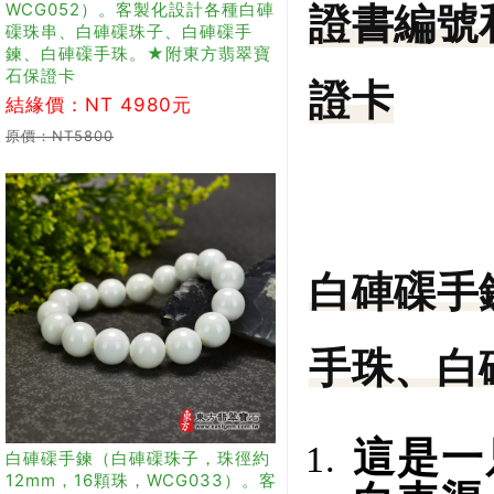
WCG052）。客製化設計各種白硨
證書編號
磲珠串、白硨磲珠子、白硨磲手
鍊、白硨磲手珠。★附東方翡翠寶
石保證卡
證卡
結緣價：NT 4980元
原價：NT5800
白硨磲手
手珠、白硨
這是一
白硨磲手鍊（白硨磲珠子，珠徑約
12mm，16顆珠，WCG033）。客