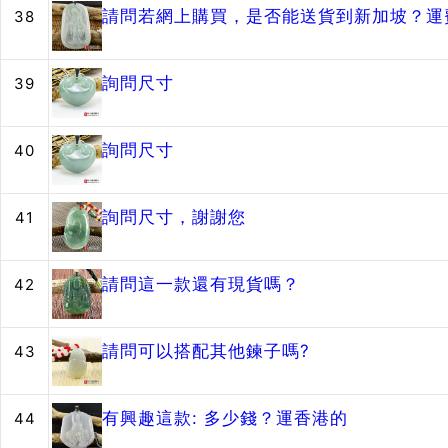
請問若網上購買，是否能送貨到新加坡？運
38
詢問尺寸
39
詢問尺寸
40
詢問尺寸，謝謝您
41
請問這一款還有現貨嗎？
42
請問可以搭配其他鍊子嗎?
43
有興趣這款: 多少錢？運香港的
44