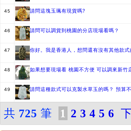
請問這塊玉珮有現貨嗎?
45
請問可以調貨到桃園的分店現場看嗎？
46
你好。我是香港人，想問還有沒有其他款式
47
如果想要現場看 桃園不方便 可以調來新竹店嗎～？ 
48
請問這種款式可以克製水草玉的嗎？ 預算不高
49
共
725
筆
1
2
3
4
5
6