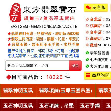
留言版
台北店：
0
桃園店
：0
台中店
：04
高雄店
：07
微信
s0981
翡翠雙證書
七天鑑賞期
客製化訂做
商品詢問
目前商品數：
18226
件
翡翠神明玉珮
翡翠項鍊(玉珮玉墜吊墜)
翡翠
玉石神明玉珮
玉石項鍊，吊墜
玉石手鐲
玉