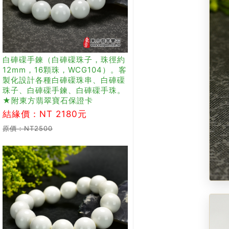
白硨磲手鍊（白硨磲珠子，珠徑約
12mm，16顆珠，WCG104）。客
製化設計各種白硨磲珠串、白硨磲
珠子、白硨磲手鍊、白硨磲手珠。
★附東方翡翠寶石保證卡
結緣價：NT 2180元
原價：NT2500