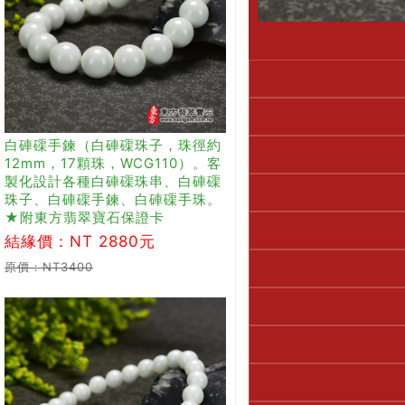
白硨磲手鍊（白硨磲珠子，珠徑約
12mm，17顆珠，WCG110）。客
製化設計各種白硨磲珠串、白硨磲
珠子、白硨磲手鍊、白硨磲手珠。
★附東方翡翠寶石保證卡
結緣價：NT 2880元
原價：NT3400