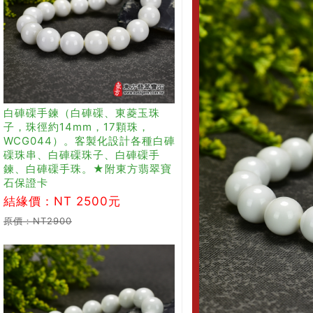
白硨磲手鍊（白硨磲、東菱玉珠
子，珠徑約14mm，17顆珠，
WCG044）。客製化設計各種白硨
磲珠串、白硨磲珠子、白硨磲手
鍊、白硨磲手珠。★附東方翡翠寶
石保證卡
結緣價：NT 2500元
原價：NT2900