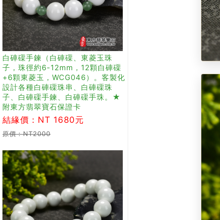
白硨磲手鍊（白硨磲、東菱玉珠
子，珠徑約6-12mm，12顆白硨磲
+6顆東菱玉，WCG046）。客製化
設計各種白硨磲珠串、白硨磲珠
子、白硨磲手鍊、白硨磲手珠。★
附東方翡翠寶石保證卡
結緣價：NT 1680元
原價：NT2000