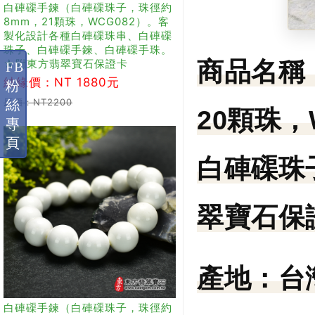
白硨磲手鍊（白硨磲珠子，珠徑約
8mm，21顆珠，WCG082）。客
製化設計各種白硨磲珠串、白硨磲
珠子、白硨磲手鍊、白硨磲手珠。
★附東方翡翠寶石保證卡
商品名稱
FB
結緣價：NT 1880元
粉
原價：NT2200
絲
20顆珠
專
頁
白硨磲珠
翠寶石保
產地：
台
白硨磲手鍊（白硨磲珠子，珠徑約