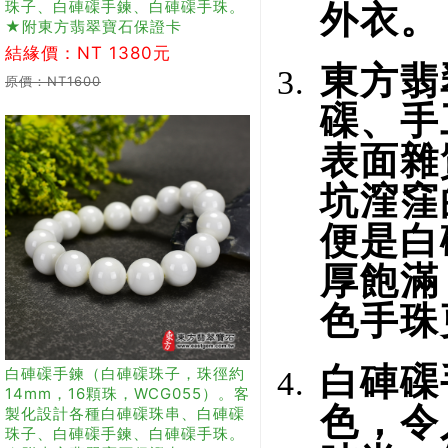
珠子、白硨磲手鍊、白硨磲手珠。
外衣。
★附東方翡翠寶石保證卡
結緣價：NT 1380元
東方翡
原價：NT1600
磲、手
表面雜
坑漥窪
便是白
厚飽滿
色手珠
白硨磲
白硨磲手鍊（白硨磲珠子，珠徑約
14mm，16顆珠，WCG055）。客
色，令
製化設計各種白硨磲珠串、白硨磲
珠子、白硨磲手鍊、白硨磲手珠。