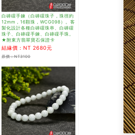
白硨磲手鍊（白硨磲珠子，珠徑約
12mm，16顆珠，WCG098）。客
製化設計各種白硨磲珠串、白硨磲
珠子、白硨磲手鍊、白硨磲手珠。
★附東方翡翠寶石保證卡
結緣價：NT 2680元
原價：NT3100