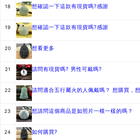
想確認一下這款有現貨嗎?感謝
18
想確認一下這款有現貨嗎?感謝
19
想看更多
20
請問有現貨嗎? 男性可戴嗎?
21
請問適合五行屬火的人佩戴嗎？ 想購買，
22
想請問這個商品是如照片一模一樣的嗎？
23
如何購買?
24