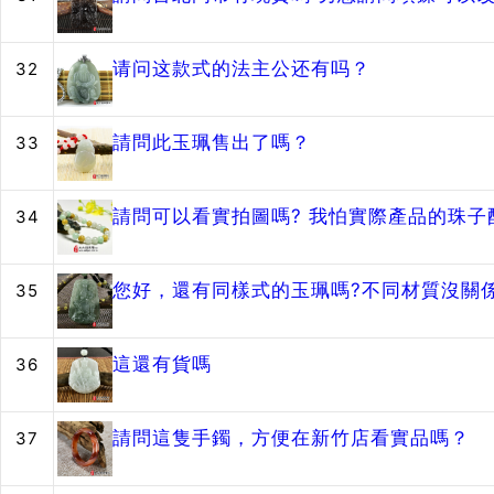
请问这款式的法主公还有吗？
32
請問此玉珮售出了嗎？
33
請問可以看實拍圖嗎? 我怕實際產品的珠
34
您好，還有同樣式的玉珮嗎?不同材質沒關
35
這還有貨嗎
36
請問這隻手鐲，方便在新竹店看實品嗎？
37