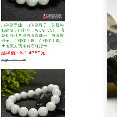
白硨磲手鍊（白硨磲珠子，珠徑約
16mm，14顆珠，WCG135）。客
製化設計各種白硨磲珠串、白硨磲
珠子、白硨磲手鍊、白硨磲手珠。
★附東方翡翠寶石保證卡
結緣價：NT 4380元
原價：NT5100