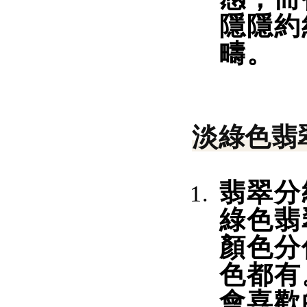
隱隱約
疇。
淡綠色翡
翡翠分
綠色翡
顏色分
色都有
會喜歡