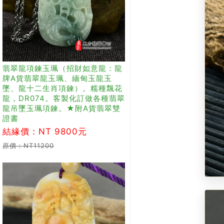
翡翠龍項鍊玉珮（招財如意龍：龍
牌A貨翡翠龍玉珮、緬甸玉龍玉
墜、龍十二生肖項鍊）。糯種飄花
龍，DR074。客製化訂做各種翡翠
龍吊墜玉珮項鍊。★附A貨翡翠雙
證書
結緣價：NT 9800元
原價：NT11200