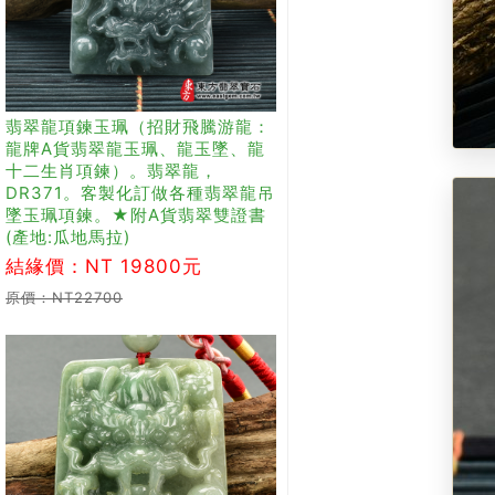
翡翠龍項鍊玉珮（招財飛騰游龍：
龍牌A貨翡翠龍玉珮、龍玉墜、龍
十二生肖項鍊）。翡翠龍，
DR371。客製化訂做各種翡翠龍吊
墜玉珮項鍊。★附A貨翡翠雙證書
(產地:瓜地馬拉)
結緣價：NT 19800元
原價：NT22700