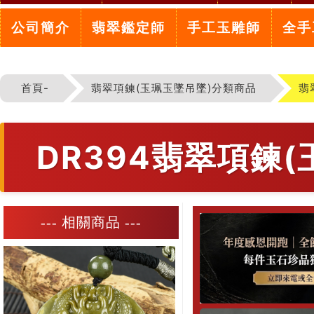
公司簡介
翡翠鑑定師
手工玉雕師
全手
首頁-
翡翠項鍊(玉珮玉墜吊墜)分類商品
翡
DR394翡翠項鍊
--- 相關商品 ---