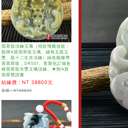
翡翠龍項鍊玉珮（招財飛騰游龍：
龍牌A貨翡翠龍玉珮、緬甸玉龍玉
墜、龍十二生肖項鍊）綠色糯種帶
黃翡翠龍，DR501。客製化訂做各
種翡翠龍吊墜玉珮項鍊。★附A貨
翡翠雙證書
結緣價：NT 38800元
原價：NT44600