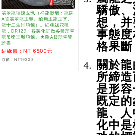
驕傲、
翡翠龍項鍊玉珮（祥龍獻瑞：龍牌
A貨翡翠龍玉珮、緬甸玉龍玉墜、
想，并
龍十二生肖項鍊）。細糯飄花種
龍，DR129。客製化訂做各種翡翠
事態度
龍吊墜玉珮項鍊。★附A貨翡翠雙
證書
格果斷
結緣價：NT 6800元
原價：NT19200
關於龍
所締造
是形容
既定的
龍、人
化中是