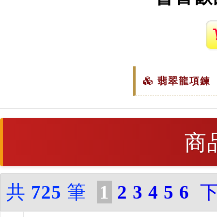
翡翠龍項鍊（
商
共
725
筆
1
2
3
4
5
6