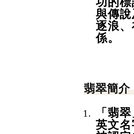
功的標
與傳說
逐浪、
係。
翡翠簡介
「翡翠
英文名