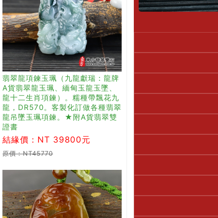
翡翠龍項鍊玉珮（九龍獻瑞：龍牌
A貨翡翠龍玉珮、緬甸玉龍玉墜、
龍十二生肖項鍊）。糯種帶飄花九
龍，DR570。客製化訂做各種翡翠
龍吊墜玉珮項鍊。★附A貨翡翠雙
證書
結緣價：NT 39800元
原價：NT45770