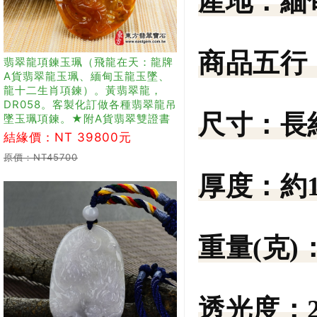
產地：
緬
商品五行
翡翠龍項鍊玉珮（飛龍在天：龍牌
A貨翡翠龍玉珮、緬甸玉龍玉墜、
龍十二生肖項鍊）。黃翡翠龍，
DR058。客製化訂做各種翡翠龍吊
尺寸：
長
墜玉珮項鍊。★附A貨翡翠雙證書
結緣價：NT 39800元
原價：NT45700
厚度：
約
重量(克)
透光度：