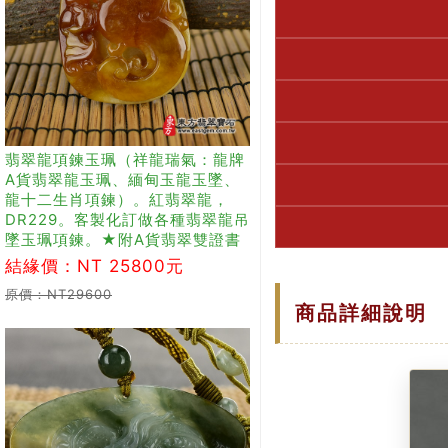
翡翠龍項鍊玉珮（祥龍瑞氣：龍牌
A貨翡翠龍玉珮、緬甸玉龍玉墜、
龍十二生肖項鍊）。紅翡翠龍，
DR229。客製化訂做各種翡翠龍吊
墜玉珮項鍊。★附A貨翡翠雙證書
結緣價：NT 25800元
原價：NT29600
商品詳細說明