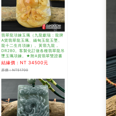
翡翠龍項鍊玉珮（九龍獻瑞：龍牌
A貨翡翠龍玉珮、緬甸玉龍玉墜、
龍十二生肖項鍊）。黃翡九龍，
DR280。客製化訂做各種翡翠龍吊
墜玉珮項鍊。★附A貨翡翠雙證書
結緣價：NT 34500元
原價：NT51700