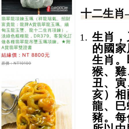
十二生肖
翡翠龍項鍊玉珮（祥龍瑞氣、招財
富貴龍：龍牌A貨翡翠龍玉珮、緬
甸玉龍玉墜、龍十二生肖項鍊）。
生肖，
淡綠色糯種龍，DR379。客製化訂
做各種翡翠龍吊墜玉珮項鍊。★附
的國家
A貨翡翠雙證書
結緣價：NT 8800元
生肖。
原價：NT10100
猴、雞
丑、寅
亥）相
龍、巳
豬。每