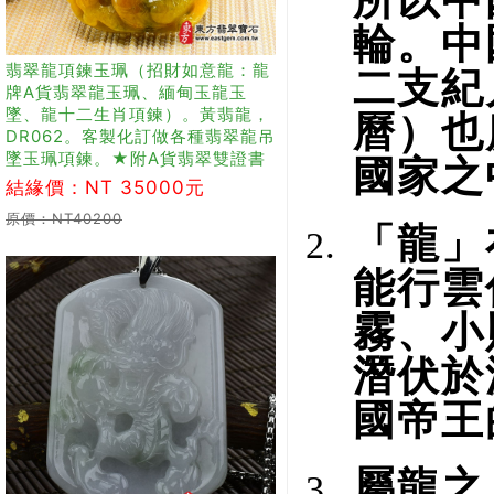
所以中
輪。中
翡翠龍項鍊玉珮（招財如意龍：龍
二支紀
牌A貨翡翠龍玉珮、緬甸玉龍玉
墜、龍十二生肖項鍊）。黃翡龍，
曆）也
DR062。客製化訂做各種翡翠龍吊
墜玉珮項鍊。★附A貨翡翠雙證書
國家之
結緣價：NT 35000元
原價：NT40200
「龍」
能行雲
霧、小
潛伏於
國帝王
屬龍之