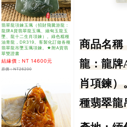
翡翠龍項鍊玉珮（招財飛騰游龍：
龍牌A貨翡翠龍玉珮、緬甸玉龍玉
墜、龍十二生肖項鍊）。綠色糯種
商品名稱
油青龍，DR319。客製化訂做各種
翡翠龍吊墜玉珮項鍊。★附A貨翡
翠雙證書
龍：龍牌
結緣價：NT 14600元
原價：NT26200
肖項鍊）
種翡翠龍