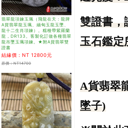
雙證書，
翡翠龍項鍊玉珮（飛龍在天：龍牌
A貨翡翠龍玉珮、緬甸玉龍玉墜、
龍十二生肖項鍊）。糯種帶紫羅蘭
龍，DR133。客製化訂做各種翡翠
玉石鑑定所
龍吊墜玉珮項鍊。★附A貨翡翠雙
證書
結緣價：NT 12800元
原價：NT14700
A貨翡翠
墜子)