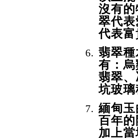
沒有的
翠代表
代表富
翡翠種
有：烏
翡翠、
坑玻璃
緬甸玉
百年的
加上當