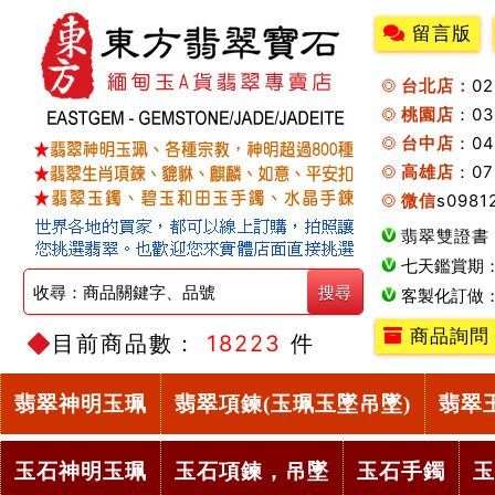
留言版
台北店：
0
桃園店
：0
台中店
：04
高雄店
：07
微信
s0981
翡翠雙證書
七天鑑賞期
客製化訂做
商品詢問
目前商品數：
18223
件
翡翠神明玉珮
翡翠項鍊(玉珮玉墜吊墜)
翡翠
玉石神明玉珮
玉石項鍊，吊墜
玉石手鐲
玉