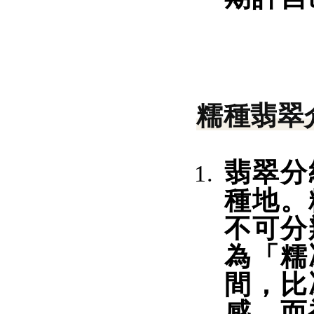
糯種翡翠
翡翠分
種地。
不可分
為「糯
間，比
感，而