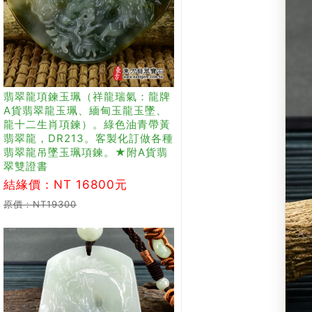
翡翠龍項鍊玉珮（祥龍瑞氣：龍牌
A貨翡翠龍玉珮、緬甸玉龍玉墜、
龍十二生肖項鍊）。綠色油青帶黃
翡翠龍，DR213。客製化訂做各種
翡翠龍吊墜玉珮項鍊。★附A貨翡
翠雙證書
結緣價：NT 16800元
原價：NT19300