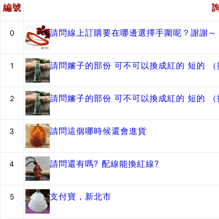
編號
請問線上訂購要在哪邊選擇手圍呢？謝謝～
0
請問嬸子的部份 可不可以換成紅的 短的 
1
請問嬸子的部份 可不可以換成紅的 短的 
2
請問這個哪時候還會進貨
3
請問還有嗎? 配線能換紅線?
4
支付寶，新北市
5