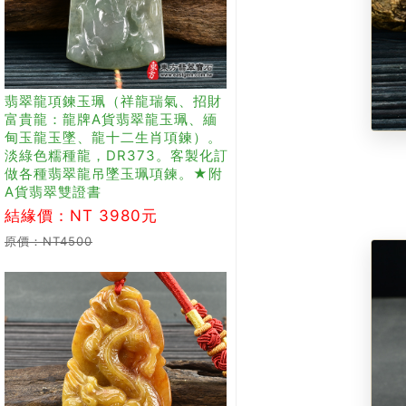
翡翠龍項鍊玉珮（祥龍瑞氣、招財
富貴龍：龍牌A貨翡翠龍玉珮、緬
甸玉龍玉墜、龍十二生肖項鍊）。
淡綠色糯種龍，DR373。客製化訂
做各種翡翠龍吊墜玉珮項鍊。★附
A貨翡翠雙證書
結緣價：NT 3980元
原價：NT4500