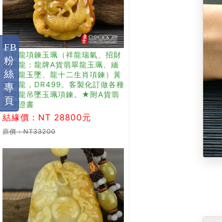
FB
翡翠龍項鍊玉珮（祥龍瑞氣、招財
粉
富貴龍：龍牌A貨翡翠龍玉珮、緬
絲
甸玉龍玉墜、龍十二生肖項鍊）黃
翡翠龍，DR499。客製化訂做各種
專
翡翠龍吊墜玉珮項鍊。★附A貨翡
頁
翠雙證書
結緣價：NT 28800元
原價：NT33200