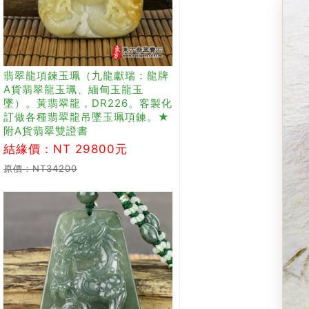
翡翠龍項鍊玉珮（九龍獻瑞：龍牌
A貨翡翠龍玉珮、緬甸玉龍玉
墜）。黃翡翠龍，DR226。客製化
訂做各種翡翠龍吊墜玉珮項鍊。★
附A貨翡翠雙證書
結緣價：NT 29800元
原價：NT34200