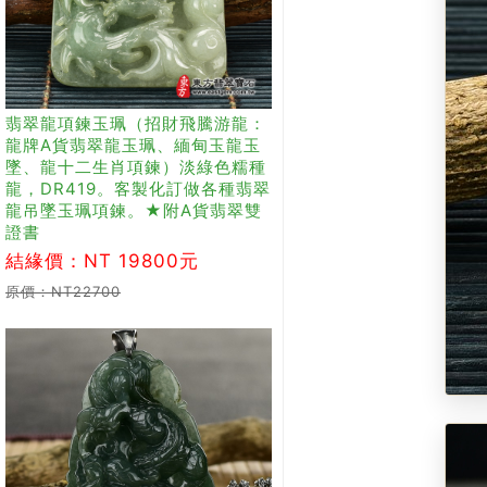
翡翠龍項鍊玉珮（招財飛騰游龍：
龍牌A貨翡翠龍玉珮、緬甸玉龍玉
墜、龍十二生肖項鍊）淡綠色糯種
龍，DR419。客製化訂做各種翡翠
龍吊墜玉珮項鍊。★附A貨翡翠雙
證書
結緣價：NT 19800元
原價：NT22700