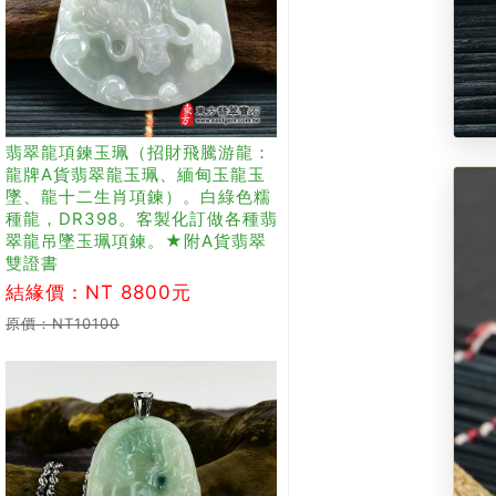
翡翠龍項鍊玉珮（招財飛騰游龍：
龍牌A貨翡翠龍玉珮、緬甸玉龍玉
墜、龍十二生肖項鍊）。白綠色糯
種龍，DR398。客製化訂做各種翡
翠龍吊墜玉珮項鍊。★附A貨翡翠
雙證書
結緣價：NT 8800元
原價：NT10100