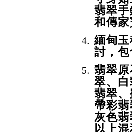
翡翠手
和傳家
緬甸玉
討，包
翡翠原
翠、白
翡翠、
帶彩翡
灰色翡
以上混