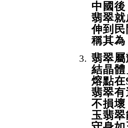
中國後
翡翠就
伸到民
稱其為
翡翠屬
結晶體
熔點在9
翡翠有
不損壞
玉翡翠
守身如