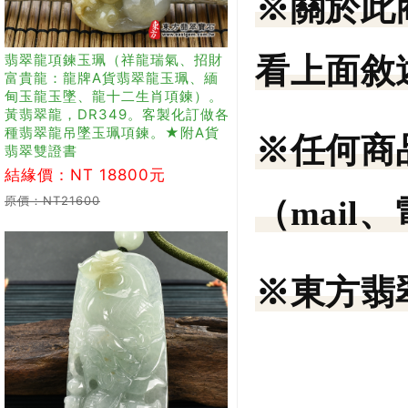
※關於此
翡翠龍項鍊玉珮（祥龍瑞氣、招財
看上面敘
富貴龍：龍牌A貨翡翠龍玉珮、緬
甸玉龍玉墜、龍十二生肖項鍊）。
黃翡翠龍，DR349。客製化訂做各
種翡翠龍吊墜玉珮項鍊。★附A貨
※任何商
翡翠雙證書
結緣價：NT 18800元
原價：NT21600
（mail
※東方翡