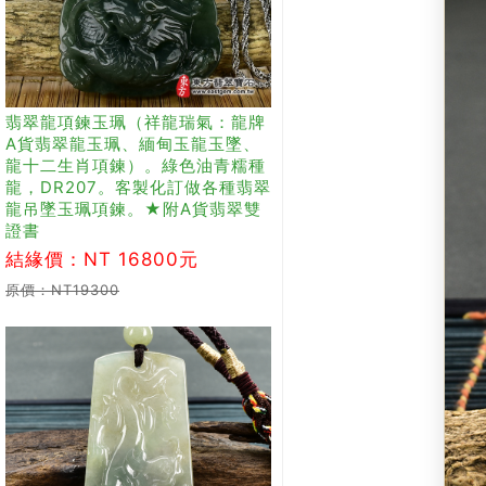
翡翠龍項鍊玉珮（祥龍瑞氣：龍牌
A貨翡翠龍玉珮、緬甸玉龍玉墜、
龍十二生肖項鍊）。綠色油青糯種
龍，DR207。客製化訂做各種翡翠
龍吊墜玉珮項鍊。★附A貨翡翠雙
證書
結緣價：NT 16800元
原價：NT19300