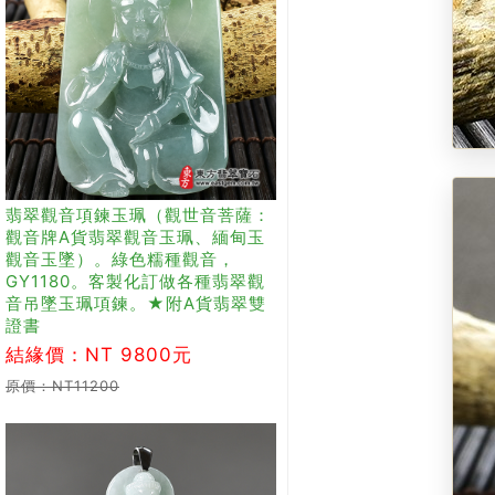
翡翠觀音項鍊玉珮（觀世音菩薩：
觀音牌A貨翡翠觀音玉珮、緬甸玉
觀音玉墜）。綠色糯種觀音，
GY1180。客製化訂做各種翡翠觀
音吊墜玉珮項鍊。★附A貨翡翠雙
證書
結緣價：NT 9800元
原價：NT11200