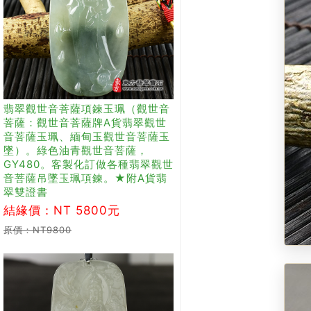
翡翠觀世音菩薩項鍊玉珮（觀世音
菩薩：觀世音菩薩牌A貨翡翠觀世
音菩薩玉珮、緬甸玉觀世音菩薩玉
墜）。綠色油青觀世音菩薩，
GY480。客製化訂做各種翡翠觀世
音菩薩吊墜玉珮項鍊。★附A貨翡
翠雙證書
結緣價：NT 5800元
原價：NT9800