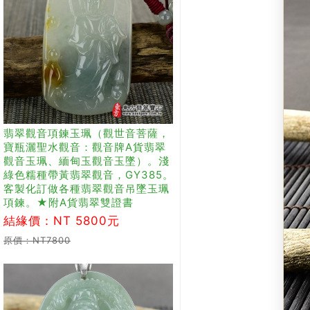
翡翠觀音項鍊玉珮（觀世音菩薩，
寶瓶灑聖水觀音：觀音牌A貨翡翠
觀音玉珮、緬甸玉觀音玉墜）。淺
綠色糯種帶黃翡翠觀音，GY385。
客製化訂做各種翡翠觀音吊墜玉珮
項鍊。★附A貨翡翠雙證書
結緣價：NT 5800元
原價：NT7800