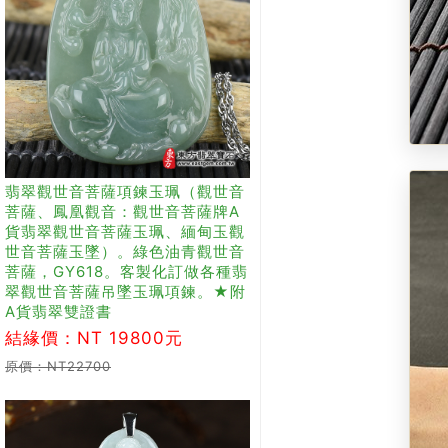
翡翠觀世音菩薩項鍊玉珮（觀世音
菩薩、鳳凰觀音：觀世音菩薩牌A
貨翡翠觀世音菩薩玉珮、緬甸玉觀
世音菩薩玉墜）。綠色油青觀世音
菩薩，GY618。客製化訂做各種翡
翠觀世音菩薩吊墜玉珮項鍊。★附
A貨翡翠雙證書
結緣價：NT 19800元
原價：NT22700