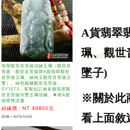
A貨翡翠
珮、觀世
翡翠觀世音菩薩項鍊玉珮（觀世音
墜子)
菩薩：觀世音菩薩牌A貨翡翠觀世
音菩薩玉珮、緬甸玉觀世音菩薩玉
墜）。綠色糯種觀世音菩薩，
GY1073。客製化訂做各種翡翠觀
世音菩薩吊墜玉珮項鍊。★附A貨
※關於此
翡翠雙證書
結緣價：NT 49800元
看上面敘
原價：NT57200