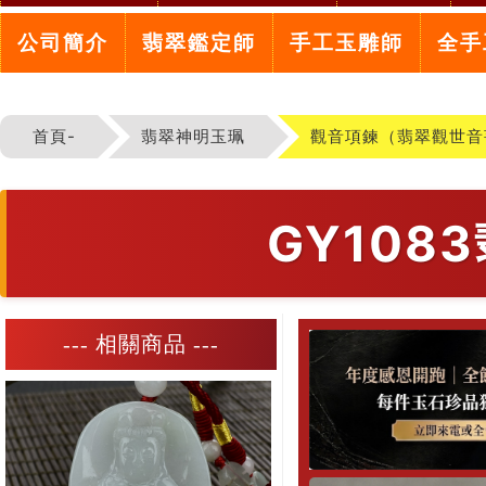
公司簡介
翡翠鑑定師
手工玉雕師
全手
首頁-
翡翠神明玉珮
觀音項鍊（翡翠觀世音
GY10
--- 相關商品 ---