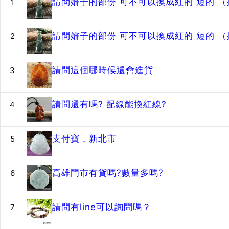
請問嬸子的部份 可不可以換成紅的 短的 
1
請問嬸子的部份 可不可以換成紅的 短的 
2
請問這個哪時候還會進貨
3
請問還有嗎? 配線能換紅線?
4
支付寶，新北市
5
高雄門市有貨嗎?數量多嗎?
6
請問有line可以詢問嗎？
7