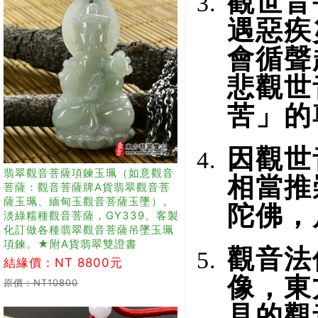
觀世音
遇惡疾
會循聲
悲觀世
苦」的
因觀世
翡翠觀音菩薩項鍊玉珮（如意觀音
相當推
菩薩：觀音菩薩牌A貨翡翠觀音菩
薩玉珮、緬甸玉觀音菩薩玉墜）。
陀佛，
淡綠糯種觀音菩薩，GY339。客製
化訂做各種翡翠觀音菩薩吊墜玉珮
項鍊。★附A貨翡翠雙證書
觀音法
結緣價：NT 8800元
像，東
原價：NT10800
見的觀