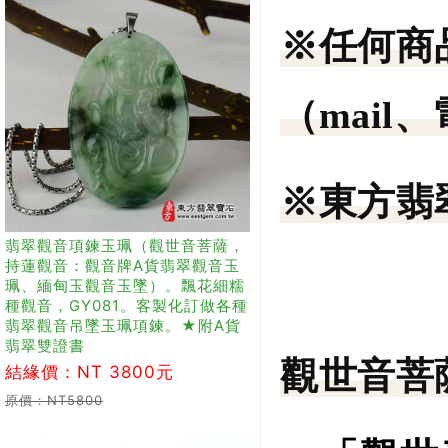
※任何商
（mail
※東方翡
翡翠觀音項鍊玉珮（觀世音菩薩，
持蓮觀音：觀音牌A貨翡翠觀音玉
珮、緬甸玉觀音玉墜）。飄花細糯
種觀音，GY081。客製化訂做各種
翡翠觀音吊墜玉珮項鍊。★附A貨
翡翠雙證書
觀世音菩
結緣價：NT 3800元
原價：NT5800