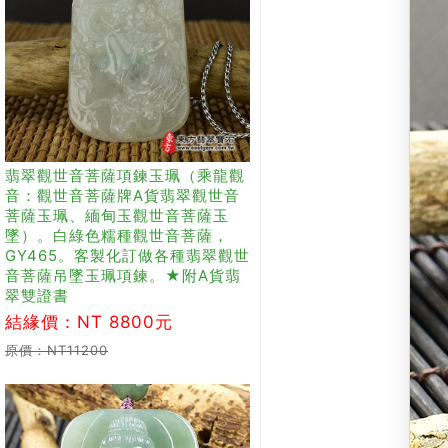
翡翠觀世音菩薩項鍊玉珮（乘龍觀
音：觀世音菩薩牌A貨翡翠觀世音
菩薩玉珮、緬甸玉觀世音菩薩玉
墜）。白綠色糯種觀世音菩薩，
GY465。客製化訂做各種翡翠觀世
音菩薩吊墜玉珮項鍊。★附A貨翡
翠雙證書
結緣價：NT 8800元
原價：NT11200