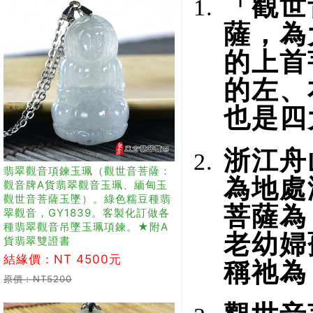
「觀世
薩，為
的上首
的左、
也是四
浙江舟
翡翠觀音項鍊玉珮（觀世音菩薩：
為地處
觀音牌A貨翡翠觀音玉珮、緬甸玉
觀世音菩薩玉墜）。綠色糯豆種翡
菩薩為
翠觀音，GY1839。客製化訂做各
種翡翠觀音吊墜玉珮項鍊。★附A
老幼婦
貨翡翠雙證書
結緣價：NT 4500元
稱祂為
原價：NT5200