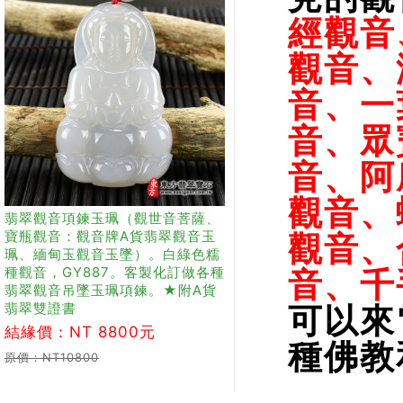
經觀音
觀音、
音、一
音、眾
音、阿
觀音、
翡翠觀音項鍊玉珮（觀世音菩薩、
寶瓶觀音：觀音牌A貨翡翠觀音玉
觀音、
珮、緬甸玉觀音玉墜）。白綠色糯
種觀音，GY887。客製化訂做各種
音、千
翡翠觀音吊墜玉珮項鍊。★附A貨
翡翠雙證書
可以來
結緣價：NT 8800元
種佛教
原價：NT10800