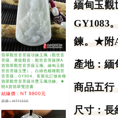
緬甸玉觀
GY10
鍊。★附
翡翠觀世音菩薩項鍊玉珮（觀世音
菩薩、乘龍觀音：觀世音菩薩牌A
產地：
緬
貨翡翠觀世音菩薩玉珮、緬甸玉觀
世音菩薩玉墜）。白綠色糯種觀世
音菩薩，GY904。客製化訂做各種
翡翠觀世音菩薩吊墜玉珮項鍊。★
商品五行
附A貨翡翠雙證書
結緣價：NT 9800元
原價：NT11200
尺寸：
長