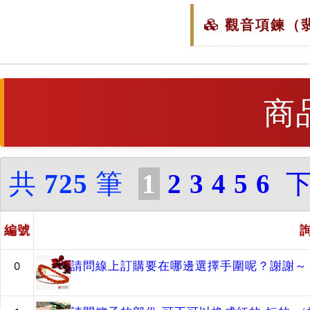
觀音項鍊（翡
商
共
725
筆
1
2
3
4
5
6
編號
請問線上訂購要在哪邊選擇手圍呢？謝謝～
0