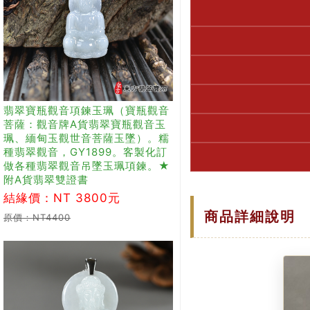
翡翠寶瓶觀音項鍊玉珮（寶瓶觀音
菩薩：觀音牌A貨翡翠寶瓶觀音玉
珮、緬甸玉觀世音菩薩玉墜）。糯
種翡翠觀音，GY1899。客製化訂
做各種翡翠觀音吊墜玉珮項鍊。★
附A貨翡翠雙證書
結緣價：NT 3800元
商品詳細說明
原價：NT4400