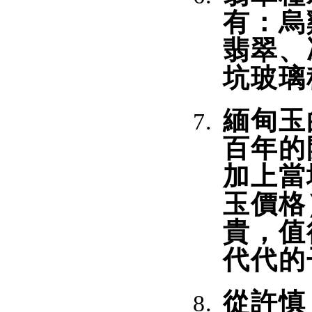
有：烏
翡翠、
坑玻璃
緬甸玉
百年的
加上當
玉價格
貴，值
代代的
從許慎