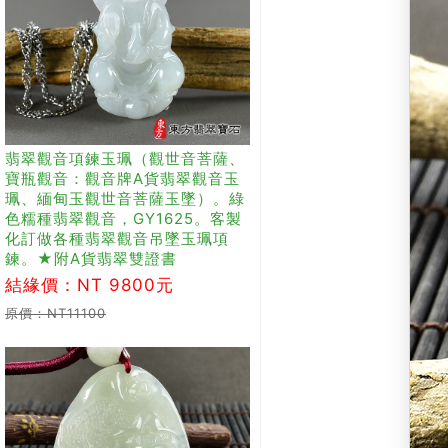
翡翠觀音項鍊玉珮（觀世音菩薩、
寶瓶觀音：觀音牌A貨翡翠觀音玉
珮、緬甸玉觀世音菩薩玉墜）。綠
色糯種翡翠觀音，GY1625。客製
化訂做各種翡翠觀音吊墜玉珮項
鍊。★附A貨翡翠雙證書
結緣價：NT 9800元
原價：NT11100