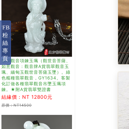
FB
粉
絲
專
頁
翡翠觀音項鍊玉珮（觀世音菩薩、
如意觀音：觀音牌A貨翡翠觀音玉
珮、緬甸玉觀世音菩薩玉墜）。綠
色糯種翡翠觀音，GY1634。客製
化訂做各種翡翠觀音吊墜玉珮項
鍊。★附A貨翡翠雙證書
結緣價：NT 12800元
原價：NT14500