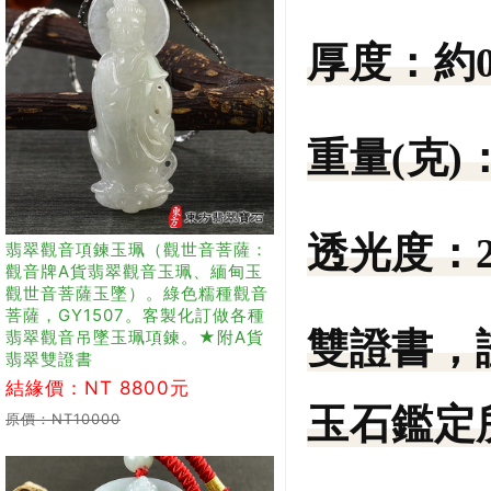
厚度：
約
重量(克)
透光度：
翡翠觀音項鍊玉珮（觀世音菩薩：
觀音牌A貨翡翠觀音玉珮、緬甸玉
觀世音菩薩玉墜）。綠色糯種觀音
菩薩，GY1507。客製化訂做各種
雙證書，
翡翠觀音吊墜玉珮項鍊。★附A貨
翡翠雙證書
結緣價：NT 8800元
玉石鑑定所
原價：NT10000