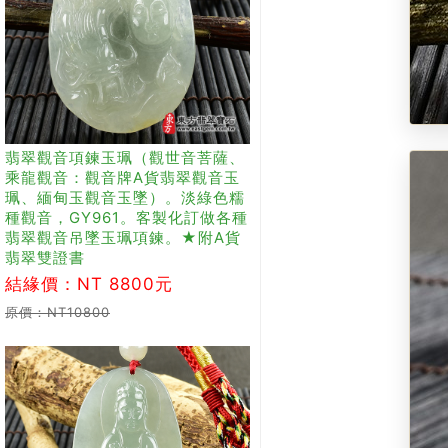
翡翠觀音項鍊玉珮（觀世音菩薩、
乘龍觀音：觀音牌A貨翡翠觀音玉
珮、緬甸玉觀音玉墜）。淡綠色糯
種觀音，GY961。客製化訂做各種
翡翠觀音吊墜玉珮項鍊。★附A貨
翡翠雙證書
結緣價：NT 8800元
原價：NT10800