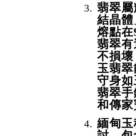
翡翠屬
結晶體
熔點在9
翡翠有
不損壞
玉翡翠
守身如
翡翠手
和傳家
緬甸玉
討，包