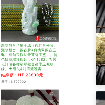
翡翠觀音項鍊玉珮（觀世音菩薩、
灑水觀音：觀音牌A貨翡翠觀音玉
珮、緬甸玉觀世音菩薩玉墜）。俏
色綠翡糯種觀音，GY1582。客製
化訂做各種翡翠觀音吊墜玉珮項
鍊。★附A貨翡翠雙證書
結緣價：NT 23800元
原價：NT27000