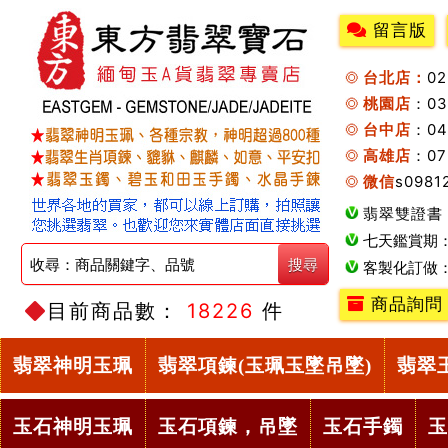
留言版
台北店：
0
桃園店
：0
台中店
：04
高雄店
：07
微信
s0981
翡翠雙證書
七天鑑賞期
客製化訂做
商品詢問
目前商品數：
18226
件
翡翠神明玉珮
翡翠項鍊(玉珮玉墜吊墜)
翡翠
玉石神明玉珮
玉石項鍊，吊墜
玉石手鐲
玉