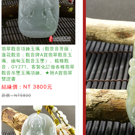
翡翠觀音項鍊玉珮（觀世音菩薩，
蓮花觀音：觀音牌A貨翡翠觀音玉
珮、緬甸玉觀音玉墜）。糯種觀
音，GY271。客製化訂做各種翡翠
觀音吊墜玉珮項鍊。★附A貨翡翠
雙證書
結緣價：NT 3800元
原價：NT5800