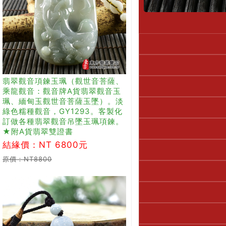
翡翠觀音項鍊玉珮（觀世音菩薩、
乘龍觀音：觀音牌A貨翡翠觀音玉
珮、緬甸玉觀世音菩薩玉墜）。淡
綠色糯種觀音，GY1293。客製化
訂做各種翡翠觀音吊墜玉珮項鍊。
★附A貨翡翠雙證書
結緣價：NT 6800元
原價：NT8800