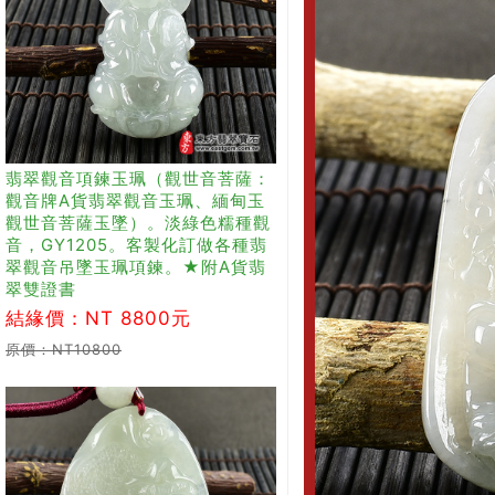
翡翠觀音項鍊玉珮（觀世音菩薩：
觀音牌A貨翡翠觀音玉珮、緬甸玉
觀世音菩薩玉墜）。淡綠色糯種觀
音，GY1205。客製化訂做各種翡
翠觀音吊墜玉珮項鍊。★附A貨翡
翠雙證書
結緣價：NT 8800元
原價：NT10800