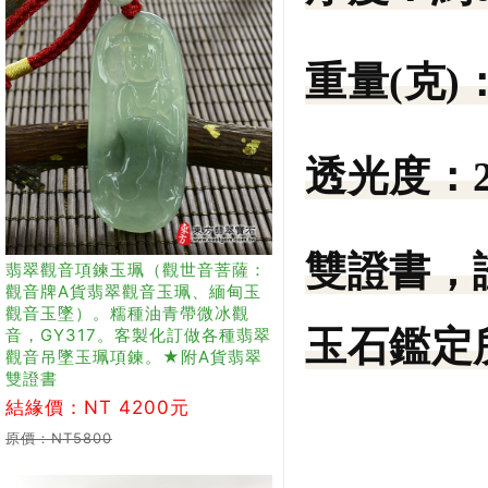
重量(克)
透光度：
雙證書，
翡翠觀音項鍊玉珮（觀世音菩薩：
觀音牌A貨翡翠觀音玉珮、緬甸玉
觀音玉墜）。糯種油青帶微冰觀
玉石鑑定所
音，GY317。客製化訂做各種翡翠
觀音吊墜玉珮項鍊。★附A貨翡翠
雙證書
結緣價：NT 4200元
原價：NT5800