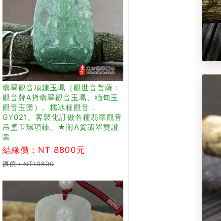
翡翠觀音項鍊玉珮（觀世音菩薩：
觀音牌A貨翡翠觀音玉珮、緬甸玉
觀音玉墜）。糯冰種觀音，
GY021。客製化訂做各種翡翠觀音
吊墜玉珮項鍊。★附A貨翡翠雙證
書
結緣價：NT 8800元
原價：NT10800