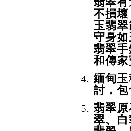
翡翠有
不損壞
玉翡翠
守身如
翡翠手
和傳家
緬甸玉
討，包
翡翠原
翠、白