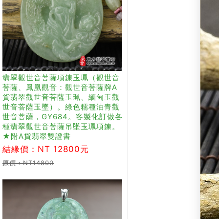
翡翠觀世音菩薩項鍊玉珮（觀世音
菩薩、鳳凰觀音：觀世音菩薩牌A
貨翡翠觀世音菩薩玉珮、緬甸玉觀
世音菩薩玉墜）。綠色糯種油青觀
世音菩薩，GY684。客製化訂做各
種翡翠觀世音菩薩吊墜玉珮項鍊。
★附A貨翡翠雙證書
結緣價：NT 12800元
原價：NT14800