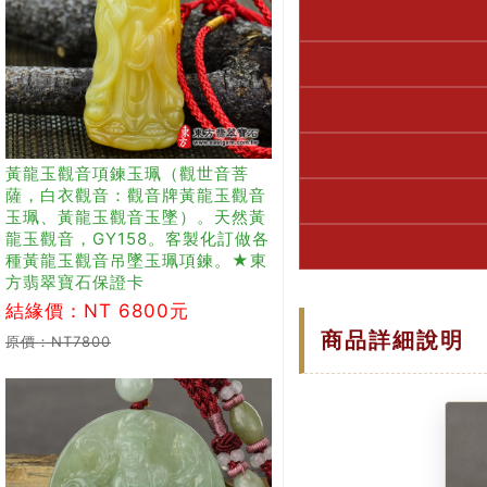
黃龍玉觀音項鍊玉珮（觀世音菩
薩，白衣觀音：觀音牌黃龍玉觀音
玉珮、黃龍玉觀音玉墜）。天然黃
龍玉觀音，GY158。客製化訂做各
種黃龍玉觀音吊墜玉珮項鍊。★東
方翡翠寶石保證卡
結緣價：NT 6800元
商品詳細說明
原價：NT7800