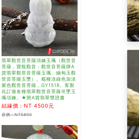
翡翠觀世音菩薩項鍊玉珮（觀世音
菩薩，寶瓶觀音：觀世音菩薩牌A
貨翡翠觀世音菩薩玉珮、緬甸玉觀
世音菩薩玉墜）。糯種淡綠色加淡
紫色觀世音菩薩，GY1518。客製
化訂做各種翡翠觀世音菩薩吊墜玉
珮項鍊。★附A貨翡翠雙證書
結緣價：NT 4500元
原價：NT5800