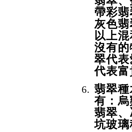
翡翠、
帶彩翡
灰色翡
以上混
沒有的
翠代表
代表富
翡翠種
有：烏
翡翠、
坑玻璃