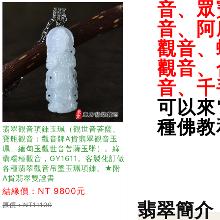
音、眾
音、阿
觀音、
觀音、
音、千
可以來
種佛教
翡翠觀音項鍊玉珮（觀世音菩薩、
寶瓶觀音：觀音牌A貨翡翠觀音玉
珮、緬甸玉觀世音菩薩玉墜）。綠
翡糯種觀音，GY1611。客製化訂做
各種翡翠觀音吊墜玉珮項鍊。★附
A貨翡翠雙證書
結緣價：NT 9800元
翡翠簡介
原價：NT11100