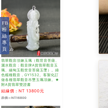
FB
粉
絲
專
頁
翡翠觀音項鍊玉珮（觀世音菩薩、
灑水觀音：觀音牌A貨翡翠觀音玉
珮、緬甸玉觀世音菩薩玉墜）。綠
色糯種觀音，GY1532。客製化訂
做各種翡翠觀音吊墜玉珮項鍊。★
附A貨翡翠雙證書
結緣價：NT 13800元
原價：NT16800