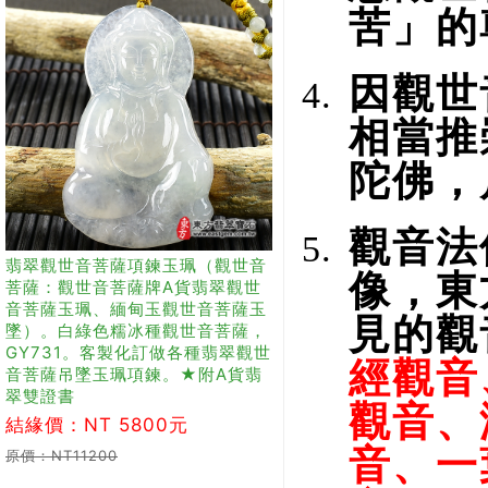
苦」的
因觀世
相當推
陀佛，
觀音法
翡翠觀世音菩薩項鍊玉珮（觀世音
像，東
菩薩：觀世音菩薩牌A貨翡翠觀世
音菩薩玉珮、緬甸玉觀世音菩薩玉
見的觀
墜）。白綠色糯冰種觀世音菩薩，
GY731。客製化訂做各種翡翠觀世
經觀音
音菩薩吊墜玉珮項鍊。★附A貨翡
翠雙證書
觀音、
結緣價：NT 5800元
音、一
原價：NT11200