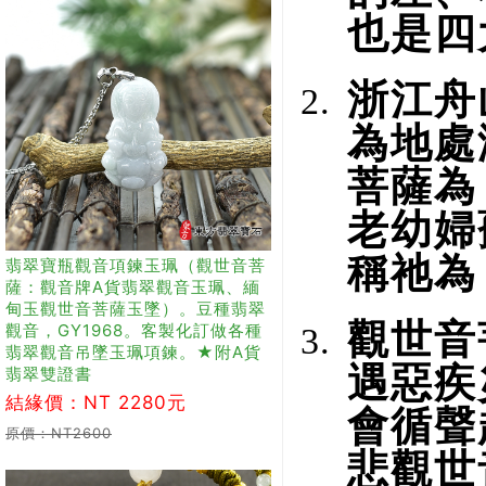
也是四
浙江舟
為地處
菩薩為
老幼婦
稱祂為
翡翠寶瓶觀音項鍊玉珮（觀世音菩
薩：觀音牌A貨翡翠觀音玉珮、緬
甸玉觀世音菩薩玉墜）。豆種翡翠
觀世音
觀音，GY1968。客製化訂做各種
翡翠觀音吊墜玉珮項鍊。★附A貨
遇惡疾
翡翠雙證書
結緣價：NT 2280元
會循聲
原價：NT2600
悲觀世