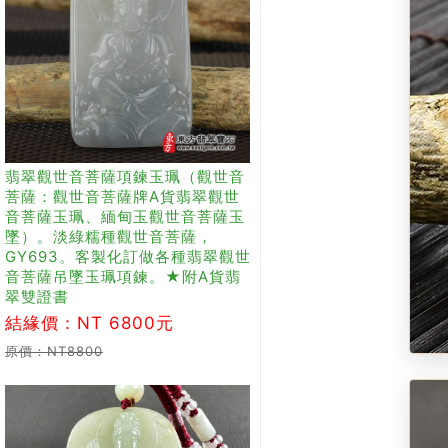
翡翠觀世音菩薩項鍊玉珮（觀世音
菩薩：觀世音菩薩牌A貨翡翠觀世
音菩薩玉珮、緬甸玉觀世音菩薩玉
墜）。淡綠糯種觀世音菩薩，
GY693。客製化訂做各種翡翠觀世
音菩薩吊墜玉珮項鍊。★附A貨翡
翠雙證書
結緣價：NT 6800元
原價：NT8800