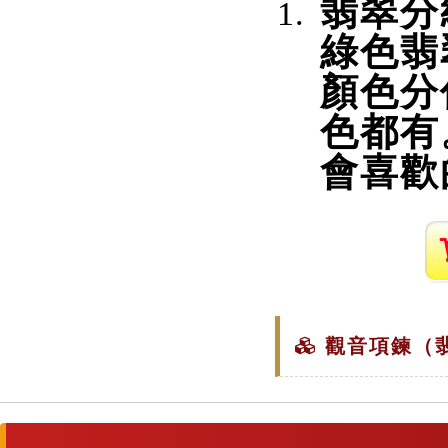
翡翠分
綠色翡
顏色分
色都有
會喜歡
觀音項鍊（翡