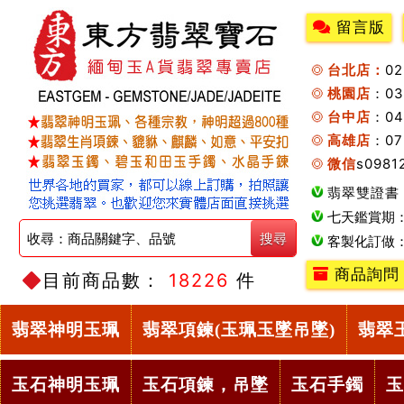
留言版
台北店：
0
桃園店
：0
台中店
：04
高雄店
：07
微信
s0981
翡翠雙證書
七天鑑賞期
客製化訂做
商品詢問
目前商品數：
18226
件
翡翠神明玉珮
翡翠項鍊(玉珮玉墜吊墜)
翡翠
玉石神明玉珮
玉石項鍊，吊墜
玉石手鐲
玉