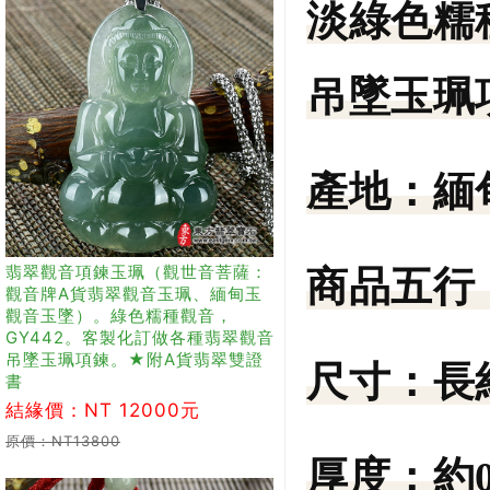
淡綠色糯
吊墜玉珮
產地：
緬
翡翠觀音項鍊玉珮（觀世音菩薩：
商品五行
觀音牌A貨翡翠觀音玉珮、緬甸玉
觀音玉墜）。綠色糯種觀音，
GY442。客製化訂做各種翡翠觀音
吊墜玉珮項鍊。★附A貨翡翠雙證
尺寸：
長
書
結緣價：NT 12000元
原價：NT13800
厚度：
約