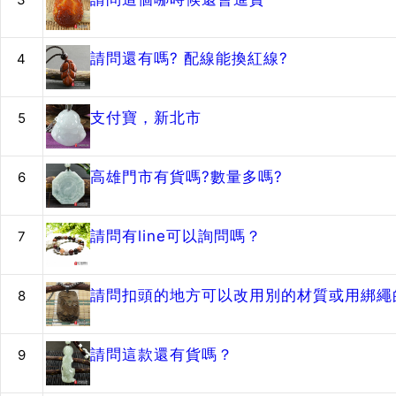
請問還有嗎? 配線能換紅線?
4
支付寶，新北市
5
高雄門市有貨嗎?數量多嗎?
6
請問有line可以詢問嗎？
7
請問扣頭的地方可以改用別的材質或用綁繩的
8
請問這款還有貨嗎？
9