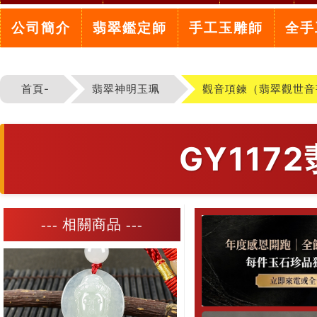
公司簡介
翡翠鑑定師
手工玉雕師
全手
首頁-
翡翠神明玉珮
觀音項鍊（翡翠觀世音
GY11
--- 相關商品 ---