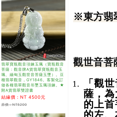
※東方翡
觀世音菩
翡翠寶瓶觀音項鍊玉珮（寶瓶觀音
菩薩：觀音牌A貨翡翠寶瓶觀音玉
珮、緬甸玉觀世音菩薩玉墜）。豆
種翡翠觀音，GY1846。客製化訂
「觀世
做各種翡翠觀音吊墜玉珮項鍊。★
附A貨翡翠雙證書
薩，為
結緣價：NT 4500元
的上首
原價：NT5200
的左、