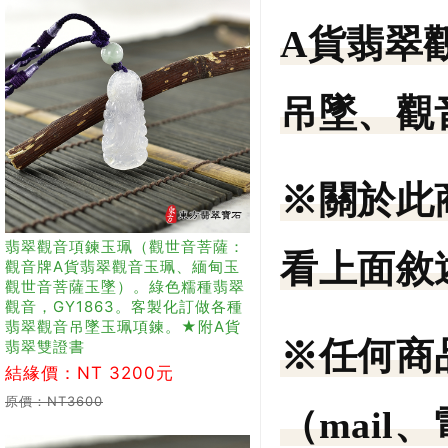
A貨翡翠
吊墜、觀
※關於此
翡翠觀音項鍊玉珮（觀世音菩薩：
看上面敘
觀音牌A貨翡翠觀音玉珮、緬甸玉
觀世音菩薩玉墜）。綠色糯種翡翠
觀音，GY1863。客製化訂做各種
翡翠觀音吊墜玉珮項鍊。★附A貨
※任何商
翡翠雙證書
結緣價：NT 3200元
原價：NT3600
（mail