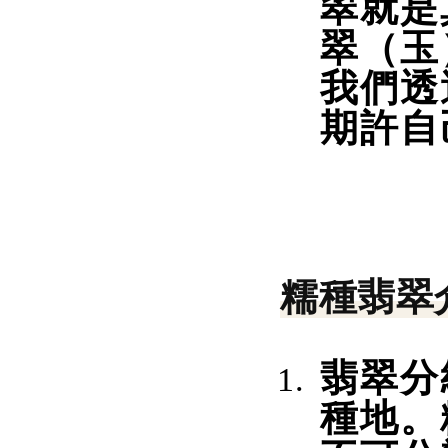
翠就是
翠（玉
我們透
期許自
糯種翡翠
翡翠分
種地。