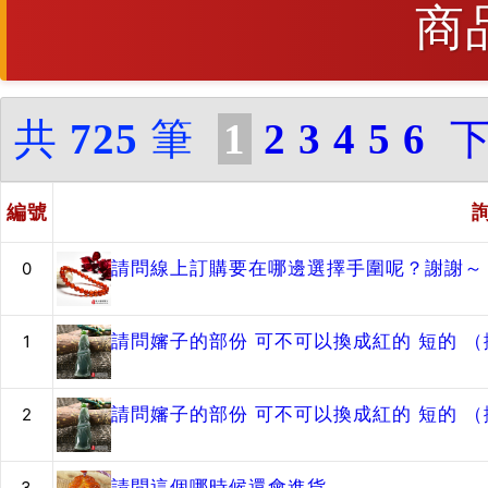
商
共
725
筆
1
2
3
4
5
6
編號
請問線上訂購要在哪邊選擇手圍呢？謝謝～
0
請問嬸子的部份 可不可以換成紅的 短的 
1
請問嬸子的部份 可不可以換成紅的 短的 
2
請問這個哪時候還會進貨
3