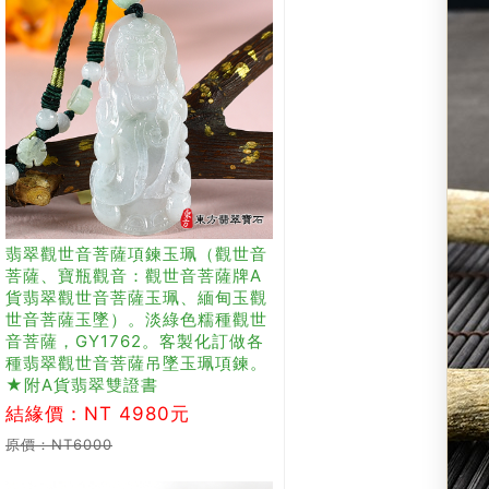
翡翠觀世音菩薩項鍊玉珮（觀世音
菩薩、寶瓶觀音：觀世音菩薩牌A
貨翡翠觀世音菩薩玉珮、緬甸玉觀
世音菩薩玉墜）。淡綠色糯種觀世
音菩薩，GY1762。客製化訂做各
種翡翠觀世音菩薩吊墜玉珮項鍊。
★附A貨翡翠雙證書
結緣價：NT 4980元
原價：NT6000