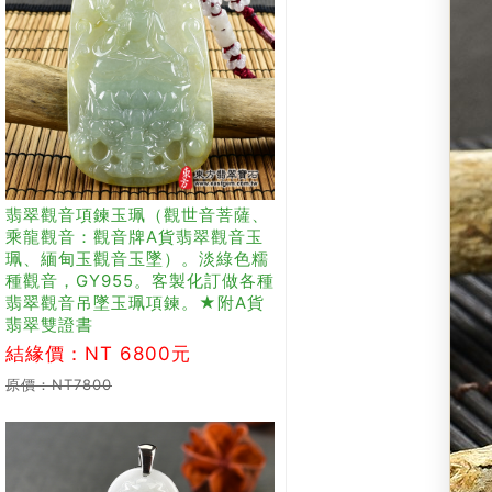
翡翠觀音項鍊玉珮（觀世音菩薩、
乘龍觀音：觀音牌A貨翡翠觀音玉
珮、緬甸玉觀音玉墜）。淡綠色糯
種觀音，GY955。客製化訂做各種
翡翠觀音吊墜玉珮項鍊。★附A貨
翡翠雙證書
結緣價：NT 6800元
原價：NT7800