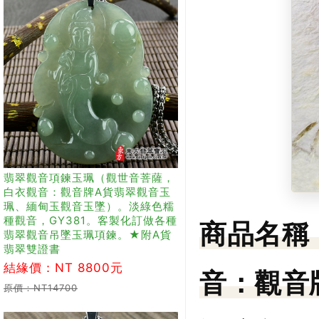
翡翠觀音項鍊玉珮（觀世音菩薩，
白衣觀音：觀音牌A貨翡翠觀音玉
珮、緬甸玉觀音玉墜）。淡綠色糯
種觀音，GY381。客製化訂做各種
商品名稱
翡翠觀音吊墜玉珮項鍊。★附A貨
翡翠雙證書
結緣價：NT 8800元
音：觀音
原價：NT14700