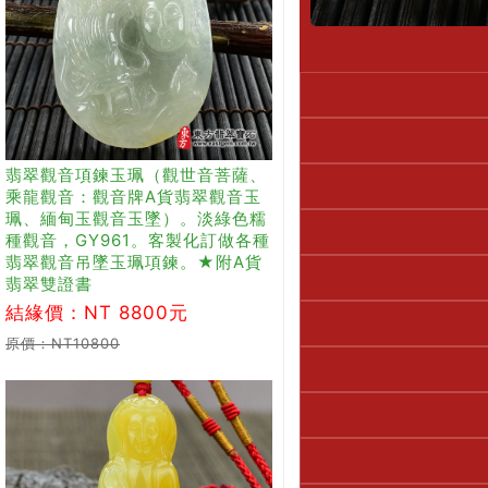
翡翠觀音項鍊玉珮（觀世音菩薩、
乘龍觀音：觀音牌A貨翡翠觀音玉
珮、緬甸玉觀音玉墜）。淡綠色糯
種觀音，GY961。客製化訂做各種
翡翠觀音吊墜玉珮項鍊。★附A貨
翡翠雙證書
結緣價：NT 8800元
原價：NT10800