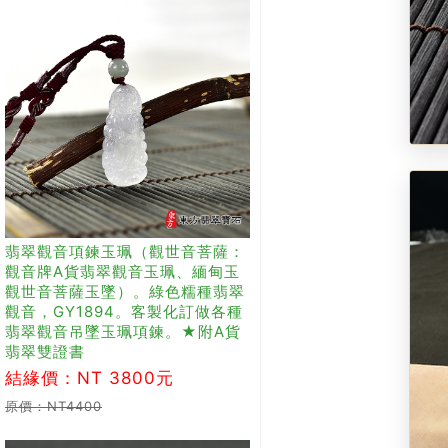
翡翠觀音項鍊玉珮（觀世音菩薩：
觀音牌A貨翡翠觀音玉珮、緬甸玉
觀世音菩薩玉墜）。綠色糯種翡翠
觀音，GY1894。客製化訂做各種
翡翠觀音吊墜玉珮項鍊。★附A貨
翡翠雙證書
結緣價：NT 3800元
原價：NT4400