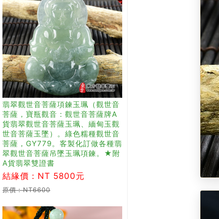
翡翠觀世音菩薩項鍊玉珮（觀世音
菩薩，寶瓶觀音：觀世音菩薩牌A
貨翡翠觀世音菩薩玉珮、緬甸玉觀
世音菩薩玉墜）。綠色糯種觀世音
菩薩，GY779。客製化訂做各種翡
翠觀世音菩薩吊墜玉珮項鍊。★附
A貨翡翠雙證書
結緣價：NT 5800元
原價：NT6600