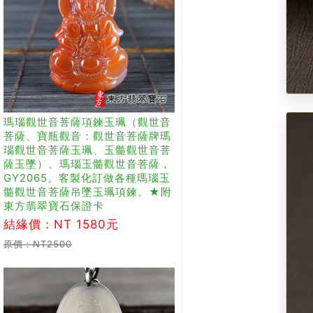
瑪瑙觀世音菩薩項鍊玉珮（觀世音
菩薩、寶瓶觀音：觀世音菩薩牌瑪
瑙觀世音菩薩玉珮、玉髓觀世音菩
薩玉墜）。瑪瑙玉髓觀世音菩薩，
GY2065。客製化訂做各種瑪瑙玉
髓觀世音菩薩吊墜玉珮項鍊。★附
東方翡翠寶石保證卡
結緣價：NT 1580元
原價：NT2500