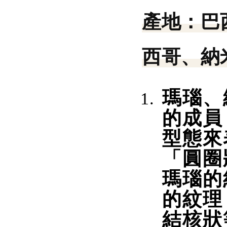
產地：
巴
西哥、納
瑪瑙、
的成員
型態來
「圓圈
瑪瑙的
的紋理
結核狀