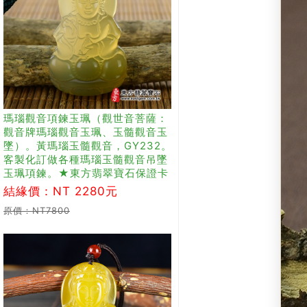
瑪瑙觀音項鍊玉珮（觀世音菩薩：
觀音牌瑪瑙觀音玉珮、玉髓觀音玉
墜）。黃瑪瑙玉髓觀音，GY232。
客製化訂做各種瑪瑙玉髓觀音吊墜
玉珮項鍊。★東方翡翠寶石保證卡
結緣價：NT 2280元
原價：NT7800