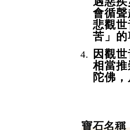
遇惡疾
會循聲
悲觀世
苦」的
因觀世
相當推
陀佛，
寶石名稱：瑪