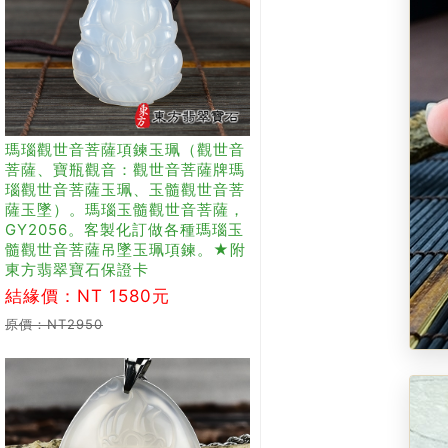
瑪瑙觀世音菩薩項鍊玉珮（觀世音
菩薩、寶瓶觀音：觀世音菩薩牌瑪
瑙觀世音菩薩玉珮、玉髓觀世音菩
薩玉墜）。瑪瑙玉髓觀世音菩薩，
GY2056。客製化訂做各種瑪瑙玉
髓觀世音菩薩吊墜玉珮項鍊。★附
東方翡翠寶石保證卡
結緣價：NT 1580元
原價：NT2950