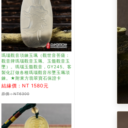
瑪瑙觀音項鍊玉珮（觀世音菩薩：
觀音牌瑪瑙觀音玉珮、玉髓觀音玉
墜）。瑪瑙玉髓觀音，GY245。客
製化訂做各種瑪瑙觀音吊墜玉珮項
鍊。★附東方翡翠寶石保證卡
結緣價：NT 1580元
原價：NT6300