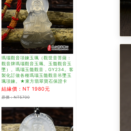
瑪瑙觀音項鍊玉珮（觀世音菩薩：
觀音牌瑪瑙觀音玉珮、玉髓觀音玉
墜）。瑪瑙玉髓觀音，GY234。客
製化訂做各種瑪瑙玉髓觀音吊墜玉
珮項鍊。★東方翡翠寶石保證卡
結緣價：NT 1980元
原價：NT5700