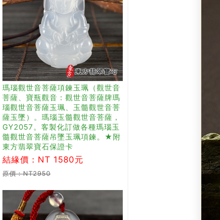
瑪瑙觀世音菩薩項鍊玉珮（觀世音
菩薩、寶瓶觀音：觀世音菩薩牌瑪
瑙觀世音菩薩玉珮、玉髓觀世音菩
薩玉墜）。瑪瑙玉髓觀世音菩薩，
GY2057。客製化訂做各種瑪瑙玉
髓觀世音菩薩吊墜玉珮項鍊。★附
東方翡翠寶石保證卡
結緣價：NT 1580元
原價：NT2950