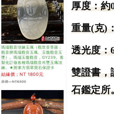
厚度：
約
重量(克)
瑪瑙觀音項鍊玉珮（觀世音菩薩：
透光度：
觀音牌瑪瑙觀音玉珮、玉髓觀音玉
墜）。瑪瑙玉髓觀音，GY239。客
製化訂做各種瑪瑙觀音吊墜玉珮項
鍊。★附東方翡翠寶石保證卡
雙證書，
結緣價：NT 1800元
原價：NT6300
石鑑定所。