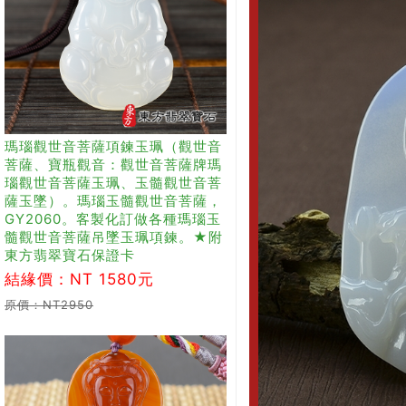
瑪瑙觀世音菩薩項鍊玉珮（觀世音
菩薩、寶瓶觀音：觀世音菩薩牌瑪
瑙觀世音菩薩玉珮、玉髓觀世音菩
薩玉墜）。瑪瑙玉髓觀世音菩薩，
GY2060。客製化訂做各種瑪瑙玉
髓觀世音菩薩吊墜玉珮項鍊。★附
東方翡翠寶石保證卡
結緣價：NT 1580元
原價：NT2950