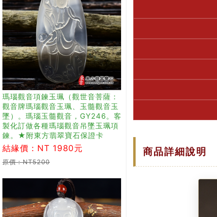
瑪瑙觀音項鍊玉珮（觀世音菩薩：
觀音牌瑪瑙觀音玉珮、玉髓觀音玉
墜）。瑪瑙玉髓觀音，GY246。客
製化訂做各種瑪瑙觀音吊墜玉珮項
鍊。★附東方翡翠寶石保證卡
結緣價：NT 1980元
商品詳細說明
原價：NT5200