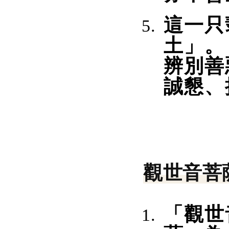
這一只
土」。
辨別善
誠懇、
觀世音菩
「觀世