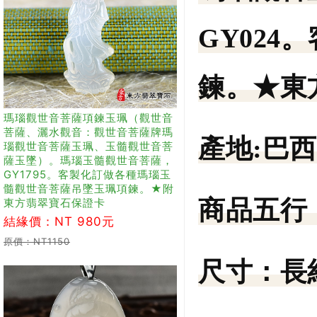
GY02
鍊。★東
瑪瑙觀世音菩薩項鍊玉珮（觀世音
菩薩、灑水觀音：觀世音菩薩牌瑪
產地:
巴西
瑙觀世音菩薩玉珮、玉髓觀世音菩
薩玉墜）。瑪瑙玉髓觀世音菩薩，
GY1795。客製化訂做各種瑪瑙玉
髓觀世音菩薩吊墜玉珮項鍊。★附
商品五行
東方翡翠寶石保證卡
結緣價：NT 980元
原價：NT1150
尺寸：
長