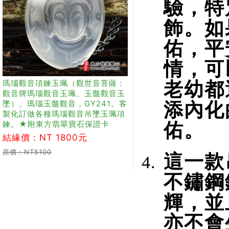
驗，特
飾。如
佑，平
情，可
瑪瑙觀音項鍊玉珮（觀世音菩薩：
老幼都
觀音牌瑪瑙觀音玉珮、玉髓觀音玉
墜）。瑪瑙玉髓觀音，GY241。客
添內化
製化訂做各種瑪瑙觀音吊墜玉珮項
鍊。★附東方翡翠寶石保證卡
佑。
結緣價：NT 1800元
原價：NT5100
這一款
不鏽鋼
輝，並
亦不會