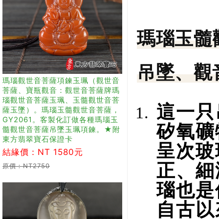
瑪瑙玉髓
吊墜、觀
瑪瑙觀世音菩薩項鍊玉珮（觀世音
菩薩、寶瓶觀音：觀世音菩薩牌瑪
瑙觀世音菩薩玉珮、玉髓觀世音菩
這一只
薩玉墜）。瑪瑙玉髓觀世音菩薩，
GY2061。客製化訂做各種瑪瑙玉
矽氧礦
髓觀世音菩薩吊墜玉珮項鍊。★附
東方翡翠寶石保證卡
呈次玻
結緣價：NT 1580元
正、細
原價：NT2750
瑙也是
自古以