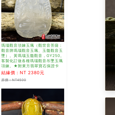
瑪瑙觀音項鍊玉珮（觀世音菩薩：
觀音牌瑪瑙觀音玉珮、玉髓觀音玉
墜）。黃瑪瑙玉髓觀音，GY250。
客製化訂做各種瑪瑙觀音吊墜玉珮
項鍊。★附東方翡翠寶石保證卡
結緣價：NT 2380元
原價：NT4500