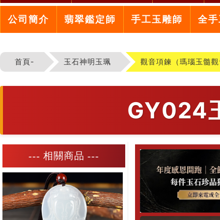
公司簡介
翡翠鑑定師
手工玉雕師
全手
首頁-
玉石神明玉珮
觀音項鍊（瑪瑙玉髓觀
GY02
--- 相關商品 ---