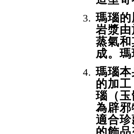
瑪瑙的
岩漿由
蒸氣和
成。瑪
瑪瑙本
的加工
瑙（玉
為辟邪
適合珍
的飾品