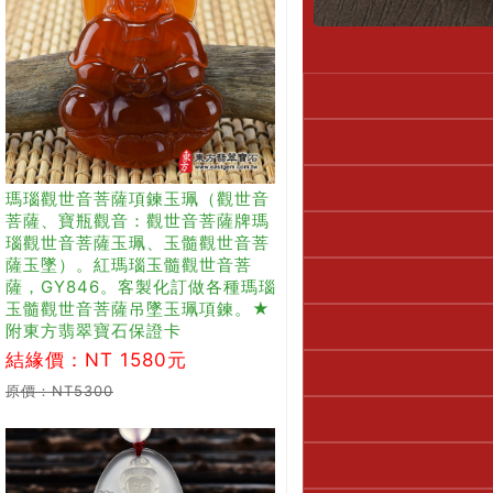
瑪瑙觀世音菩薩項鍊玉珮（觀世音
菩薩、寶瓶觀音：觀世音菩薩牌瑪
瑙觀世音菩薩玉珮、玉髓觀世音菩
薩玉墜）。紅瑪瑙玉髓觀世音菩
薩，GY846。客製化訂做各種瑪瑙
玉髓觀世音菩薩吊墜玉珮項鍊。★
附東方翡翠寶石保證卡
結緣價：NT 1580元
原價：NT5300