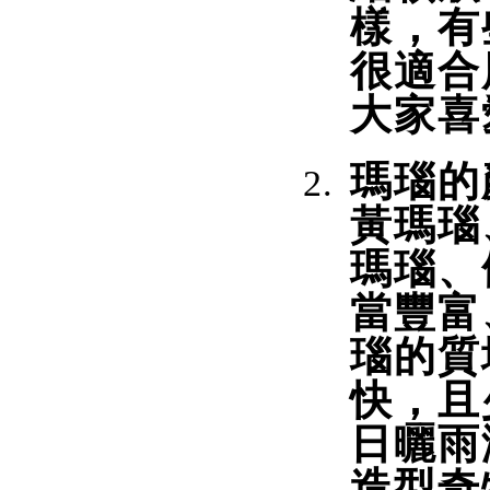
樣，有
很適合
大家喜
瑪瑙的
黃瑪瑙
瑪瑙、
當豐富
瑙的質
快，且
日曬雨
造型奇