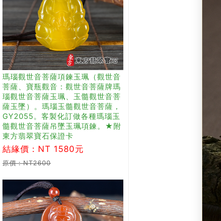
瑪瑙觀世音菩薩項鍊玉珮（觀世音
菩薩、寶瓶觀音：觀世音菩薩牌瑪
瑙觀世音菩薩玉珮、玉髓觀世音菩
薩玉墜）。瑪瑙玉髓觀世音菩薩，
GY2055。客製化訂做各種瑪瑙玉
髓觀世音菩薩吊墜玉珮項鍊。★附
東方翡翠寶石保證卡
結緣價：NT 1580元
原價：NT2600