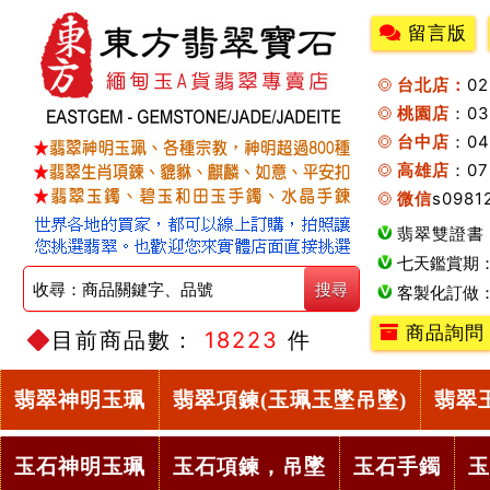
留言版
台北店：
0
桃園店
：0
台中店
：04
高雄店
：07
微信
s0981
翡翠雙證書
七天鑑賞期
客製化訂做
商品詢問
目前商品數：
18223
件
翡翠神明玉珮
翡翠項鍊(玉珮玉墜吊墜)
翡翠
玉石神明玉珮
玉石項鍊，吊墜
玉石手鐲
玉