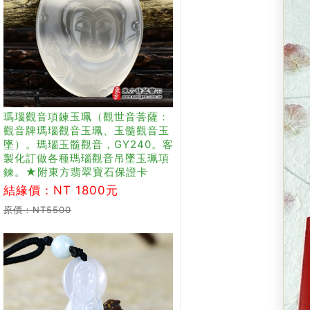
瑪瑙觀音項鍊玉珮（觀世音菩薩：
觀音牌瑪瑙觀音玉珮、玉髓觀音玉
墜）。瑪瑙玉髓觀音，GY240。客
製化訂做各種瑪瑙觀音吊墜玉珮項
鍊。★附東方翡翠寶石保證卡
結緣價：NT 1800元
原價：NT5500