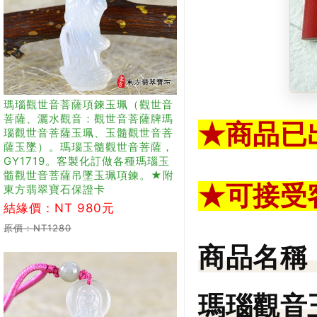
瑪瑙觀世音菩薩項鍊玉珮（觀世音
菩薩、灑水觀音：觀世音菩薩牌瑪
★商品已
瑙觀世音菩薩玉珮、玉髓觀世音菩
薩玉墜）。瑪瑙玉髓觀世音菩薩，
GY1719。客製化訂做各種瑪瑙玉
髓觀世音菩薩吊墜玉珮項鍊。★附
★可接受
東方翡翠寶石保證卡
結緣價：NT 980元
原價：NT1280
商品名稱
瑪瑙觀音