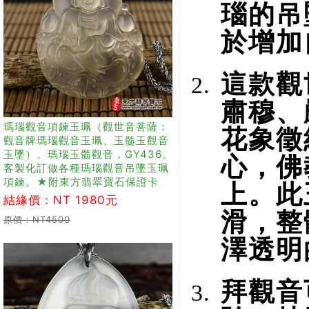
瑙的吊
於增加
這款觀
肅穆、
瑪瑙觀音項鍊玉珮（觀世音菩薩：
花象徵
觀音牌瑪瑙觀音玉珮、玉髓玉觀音
玉墜）。瑪瑙玉髓觀音，GY436。
心，佛
客製化訂做各種瑪瑙觀音吊墜玉珮
項鍊。★附東方翡翠寶石保證卡
上。此
結緣價：NT 1980元
滑，整
原價：NT4500
澤透明
拜觀音