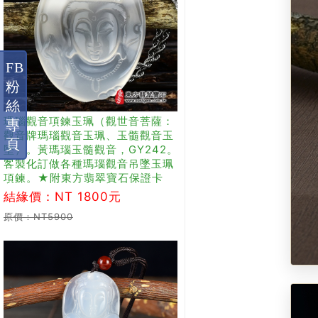
FB
粉
絲
瑪瑙觀音項鍊玉珮（觀世音菩薩：
專
觀音牌瑪瑙觀音玉珮、玉髓觀音玉
頁
墜）。黃瑪瑙玉髓觀音，GY242。
客製化訂做各種瑪瑙觀音吊墜玉珮
項鍊。★附東方翡翠寶石保證卡
結緣價：NT 1800元
原價：NT5900