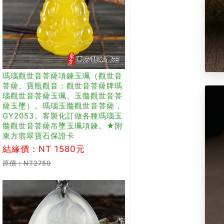
瑪瑙觀世音菩薩項鍊玉珮（觀世音
菩薩、寶瓶觀音：觀世音菩薩牌瑪
瑙觀世音菩薩玉珮、玉髓觀世音菩
薩玉墜）。瑪瑙玉髓觀世音菩薩，
GY2053。客製化訂做各種瑪瑙玉
髓觀世音菩薩吊墜玉珮項鍊。★附
東方翡翠寶石保證卡
結緣價：NT 1580元
原價：NT2750