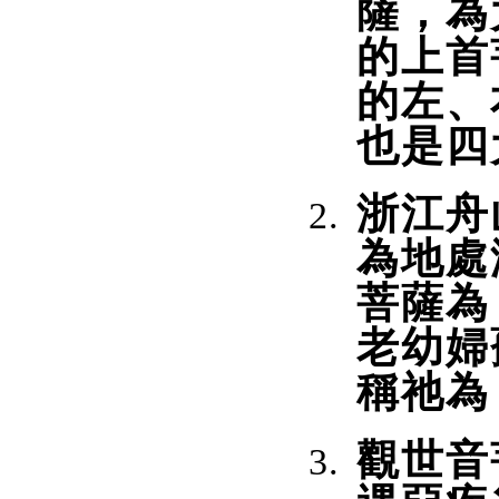
薩，為
的上首
的左、
也是四
浙江舟
為地處
菩薩為
老幼婦
稱祂為
觀世音