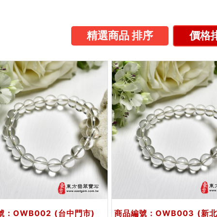
精選商品 排序
價格排
號：OWB002
(台中門市)
商品編號：OWB003
(新