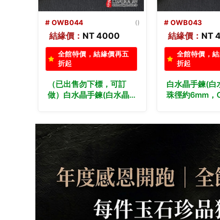
# OWB043
(桃園門市)
# OWB042
()
0
結緣價：
NT 4000
結緣價：
NT 
再五
全館特價，結緣價再五
全館特價，結
折起
折起
訂
白水晶手鍊(白水晶珠子，
白水晶手鍊(白
水晶珠
珠徑約6mm，OWB043)
珠徑約6mm，O
客製化設計各種白水晶珠
客製化設計各
設計各
串、白水晶珠子、白水晶
串、白水晶珠
晶珠
手鍊、白水晶手珠。★附
手鍊、白水晶
水晶
東方翡翠寶石保證卡
東方翡翠寶石
寶石