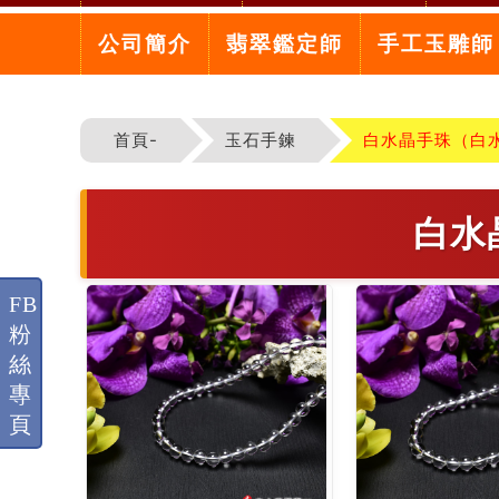
公司簡介
翡翠鑑定師
手工玉雕師
首頁-
玉石手鍊
白水晶手珠（白
白水
FB
粉
絲
專
頁