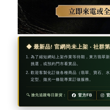
◆ 最新品! 官網尚未上架 ‧ 社群
為了縮短網站上架作業等待期，東方翡翠
挑選，或預約門市看實品。
歡迎客製化訂做各種商品（翡翠、寶石、水
定型、拋光一條龍專業訂做服務。
🔍 搶先追蹤每日新貨：
官方FB
官