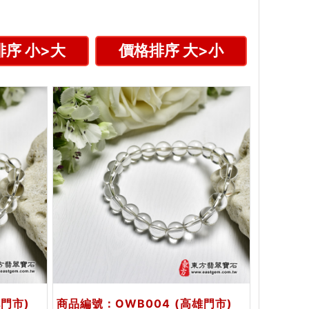
序 小>大
價格排序 大>小
北門市)
商品編號：OWB004
(高雄門市)