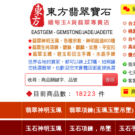
台
桃
台
高
微
翡
七
客
目前商品數：
18223
件
翡翠神明玉珮
翡翠項鍊(玉珮玉墜吊墜)
玉石神明玉珮
玉石項鍊，吊墜
玉石