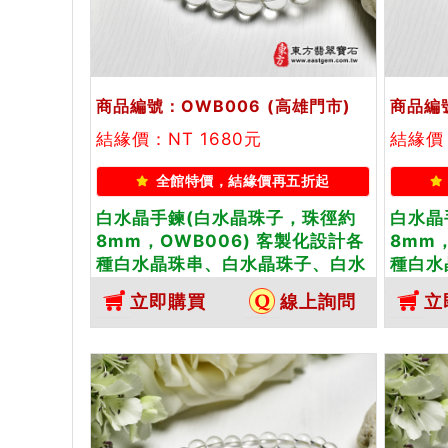
商品編號：OWB006
(高雄門市)
商品編
結緣價：NT 1680元
結緣價：
全館特價，結緣價再五折起
白水晶手鍊(白水晶珠子，珠徑約
白水晶
8mm，OWB006) 客製化設計各
8mm
種白水晶珠串、白水晶珠子、白水
種白水
晶手鍊、白水晶手珠。★附東方翡
晶手鍊
立即購買
線上詢問
立
翠寶石保證卡
翠寶石