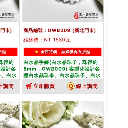
北門市)
商品編號：OWB009
(新北門市)
結緣價：NT 1580元
折起
全館特價，結緣價再五折起
珠徑約
白水晶手鍊(白水晶珠子，珠徑約
化設計各
8mm，OWB009) 客製化設計各
子、白水
種白水晶珠串、白水晶珠子、白水
附東方翡
晶手鍊、白水晶手珠。★附東方翡
上詢問
立即購買
線上詢問
翠寶石保證卡