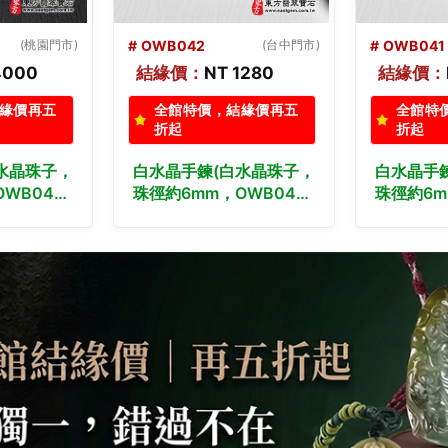
(台中門市)
# OWB041
(台中門市)
# OWB04
1280
結緣價：
NT 1380
結緣價：
緣價再五
全館特價，結緣價再五
全館特
折起
折起
水晶珠子，
白水晶手鍊(白水晶珠子，
白水晶手
WB042)
珠徑約6mm，OWB041)
珠徑約6m
種白水晶珠
客製化設計各種白水晶珠
客製化設
子、白水晶
串、白水晶珠子、白水晶
串、白水
手珠。★附
手鍊、白水晶手珠。★附
手鍊、白
保證卡
東方翡翠寶石保證卡
東方翡翠