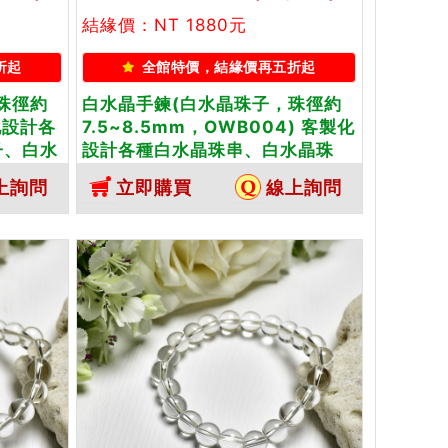
結緣價：NT 1880元
折起
全館特價，結緣價再五折起
珠徑約
白水晶手鍊(白水晶珠子，珠徑約
化設計各
7.5~8.5mm，OWB004) 客製化
子、白水
設計各種白水晶珠串、白水晶珠
附東方翡
子、白水晶手鍊、白水晶手珠。★
上詢問
立即購買
線上詢問
附東方翡翠寶石保證卡