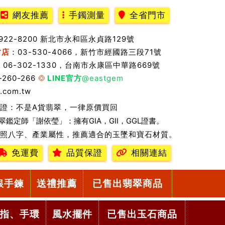
網友推薦
手鐲測量
全省門市
2922-8200 新北市永和區永貞路129號
竹店
：03-530-4066，新竹市經國路三段71號
：06-302-1330，台南市永康區中華路669號
-260-266
LINE官方
@eastgem
.com.tw
證：不是A貨翡翠，一律原價買回
翠鑑定師「謝依瑩」：擁有GIA，GII，GGL證書。
照八字、產業屬性，推薦適合的玉墜和寶石材質。
免運費
品質保證
相關連結
銀手鍊
送禮推薦
已售出翡翠商品
指、手環
風水擺件
已售出玉石商品