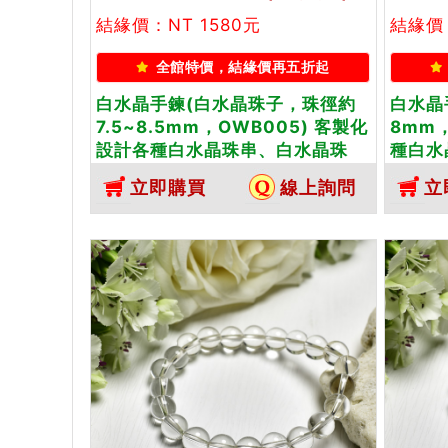
結緣價：NT 1580元
結緣價：
全館特價，結緣價再五折起
白水晶手鍊(白水晶珠子，珠徑約
白水晶
7.5~8.5mm，OWB005) 客製化
8mm
設計各種白水晶珠串、白水晶珠
種白水
子、白水晶手鍊、白水晶手珠。★
晶手鍊
立即購買
線上詢問
立
附東方翡翠寶石保證卡
翠寶石