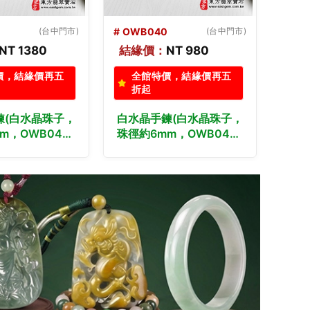
0
(台中門市)
# OWB039
(新北門市)
# OW
NT 980
結緣價：
NT 1080
結緣
價，結緣價再五
全館特價，結緣價再五
全
折起
折
鍊(白水晶珠子，
白水晶手鍊(白水晶珠子，
白水
m，OWB040)
珠徑約6mm，OWB039)
珠徑
計各種白水晶珠
客製化設計各種白水晶珠
客製
晶珠子、白水晶
串、白水晶珠子、白水晶
串、
水晶手珠。★附
手鍊、白水晶手珠。★附
手鍊
寶石保證卡
東方翡翠寶石保證卡
東方