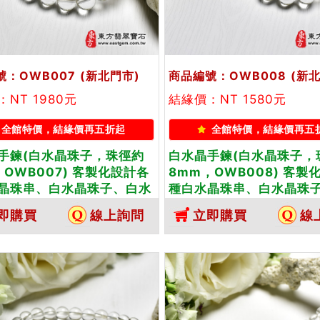
號：OWB007
(新北門市)
商品編號：OWB008
(新
NT 1980元
結緣價：NT 1580元
全館特價，結緣價再五折起
全館特價，結緣價再五
手鍊(白水晶珠子，珠徑約
白水晶手鍊(白水晶珠子，
，OWB007) 客製化設計各
8mm，OWB008) 客製
晶珠串、白水晶珠子、白水
種白水晶珠串、白水晶珠
、白水晶手珠。★附東方翡
晶手鍊、白水晶手珠。★
即購買
線上詢問
立即購買
線
保證卡
翠寶石保證卡