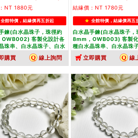
NT 1880元
結緣價：NT 1780元
全館特價，結緣價再五折起
全館特價，結緣價再五
手鍊(白水晶珠子，珠徑約
白水晶手鍊(白水晶珠子，
，OWB002) 客製化設計各
8mm，OWB003) 客製
晶珠串、白水晶珠子、白水
種白水晶珠串、白水晶珠
、白水晶手珠。★附東方翡
晶手鍊、白水晶手珠。★
即購買
線上詢問
立即購買
線
保證卡
翠寶石保證卡