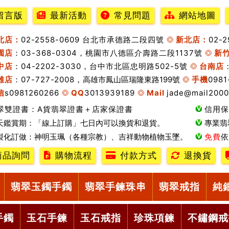
留言版
最新活動
常見問題
網站地圖
北店：
02-2558-0609 台北市承德路二段四號
新北店：
02-
園店
：03-368-0304，桃園市八德區介壽路二段1137號
新
中店
：04-2202-3030，台中市北區忠明路502-5號
台南店
雄店
：07-727-2008，
高雄市鳳山區瑞隆東路199號
手機
0981
信
s0981260266
QQ
3013939189
Mail
jade@mail2000
翠雙證書：A貨翡翠證書＋店家保證書
信用保
天鑑賞期：「線上訂購」七日內可以換貨和退貨。
專業翡
製化訂做：神明玉珮（各種宗教）、吉祥動物植物玉墜。
免費
依
商品詢問
購物流程
付款方式
退換貨
翡翠玉鐲手鐲
翡翠手鍊珠串
翡翠戒指
純
手鐲
玉石手鍊
玉石戒指
珍珠項鍊
不鏽鋼戒