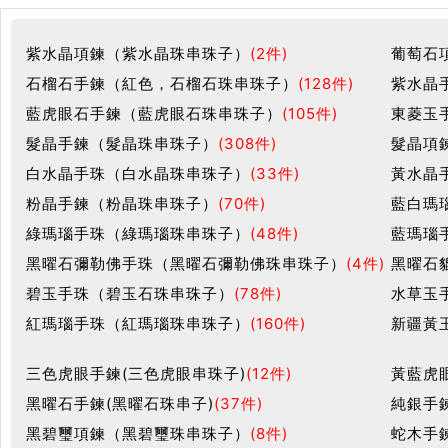
紫水晶項鍊（紫水晶珠串珠子）
(2件)
葡萄石
石榴石手鍊（紅色，石榴石珠串珠子）
(128件)
紫水晶
藍虎眼石手鍊（藍虎眼石珠串珠子）
(105件)
東菱玉
髮晶手鍊（髮晶珠串珠子）
(308件)
髮晶項
白水晶手珠（白水晶珠串珠子）
(33件)
黃水晶
粉晶手鍊（粉晶珠串珠子）
(70件)
藍白瑪
綠瑪瑙手珠（綠瑪瑙珠串珠子）
(48件)
藍瑪瑙
黑曜石彌勒佛手珠（黑曜石彌勒佛珠串珠子）
(4件)
黑曜石
碧玉手珠（碧玉石珠串珠子）
(78件)
水草玉
紅瑪瑙手珠（紅瑪瑙珠串珠子）
(160件)
新疆黃
三色虎眼手鍊(三色虎眼串珠子)
(12件)
黃藍虎
黑曜石手鍊(黑曜石珠串子)
(37件)
純銀手
黑碧璽項鍊（黑碧璽珠串珠子）
(8件)
蛇木手