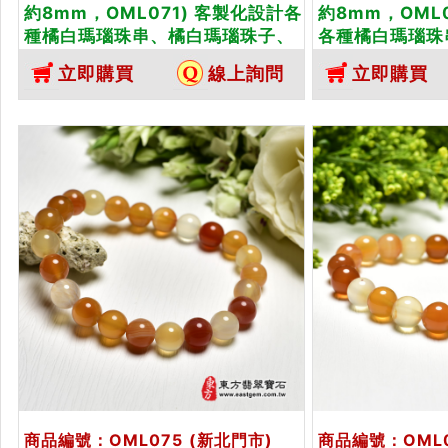
約8mm，OML071) 客製化設計各
約8mm，OML
種橘白瑪瑙珠串、橘白瑪瑙珠子、
各種橘白瑪瑙珠
橘白瑪瑙手鍊、橘白瑪瑙手珠。★
子、橘白瑪瑙手
立即購買
線上詢問
立即購買
附東方翡翠寶石保證卡
珠。★附東方翡
商品編號：OML075
(新北門市)
商品編號：OML