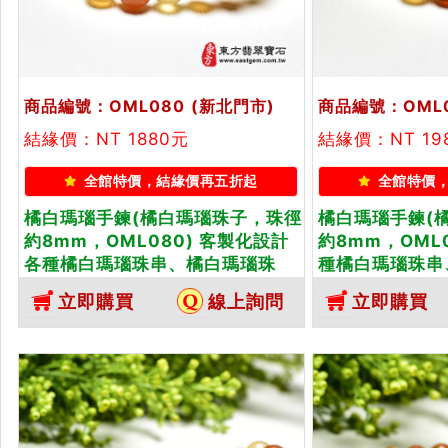
商品編號：OML080
(新北門市)
商品編號：OML0
結緣價：NT 1880元
結緣價：NT 19
全館特價，結緣價再五折起
全館特價
橘白瑪瑙手鍊(橘白瑪瑙珠子，珠徑
橘白瑪瑙手鍊(
約8mm，OML080) 客製化設計
約8mm，OML
各種橘白瑪瑙珠串、橘白瑪瑙珠
種橘白瑪瑙珠串
子、橘白瑪瑙手鍊、橘白瑪瑙手
橘白瑪瑙手鍊、
立即購買
線上詢問
立即購買
珠。★附東方翡翠寶石保證卡
附東方翡翠寶石