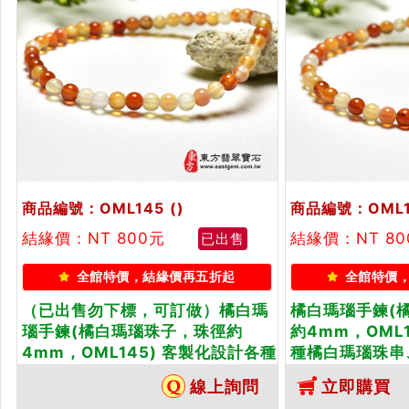
商品編號：OML145
()
商品編號：OML1
結緣價：NT 800元
結緣價：NT 80
已出售
全館特價，結緣價再五折起
全館特價
（已出售勿下標，可訂做）橘白瑪
橘白瑪瑙手鍊(
瑙手鍊(橘白瑪瑙珠子，珠徑約
約4mm，OML
4mm，OML145) 客製化設計各種
種橘白瑪瑙珠串
橘白瑪瑙珠串、橘白瑪瑙珠子、橘
橘白瑪瑙手鍊、
線上詢問
立即購買
白瑪瑙手鍊、橘白瑪瑙手珠。★附
附東方翡翠寶石