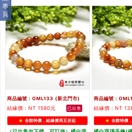
專
頁
商品編號：OML133
(新北門市)
商品編號：OML1
結緣價：NT 1580元
結緣價：NT 13
已出售
全館特價，結緣價再五折起
全館特價
（已出售勿下標，可訂做）橘白瑪
橘白瑪瑙手鍊(