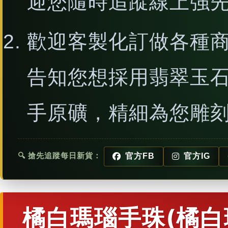
迎您隨時追蹤線上強
歡迎客製化訂做各種
告知您想採用翡翠玉
手原礦，精細為您雕
🔍 搶先追蹤每日新貨：
官方FB
官方IG
橘白瑪瑙手珠(橘白