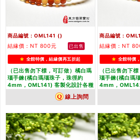
商品編號：OML141
()
商品編號：OML1
結緣價：NT 800元
結緣價：NT 8
已出售
全館特價，結緣價再五折起
全館特價
（已出售勿下標，可訂做）橘白瑪
（已出售勿下標
瑙手鍊(橘白瑪瑙珠子，珠徑約
瑙手鍊(橘白瑪
4mm，OML141) 客製化設計各種
4mm，OML1
橘白瑪瑙珠串、橘白瑪瑙珠子、橘
橘白瑪瑙珠串、
線上詢問
白瑪瑙手鍊、橘白瑪瑙手珠。★附
白瑪瑙手鍊、橘
東方翡翠寶石保證卡
東方翡翠寶石保