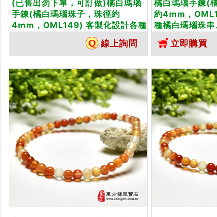
(已售出勿下單，可訂做)橘白瑪瑙
橘白瑪瑙手鍊(
手鍊(橘白瑪瑙珠子，珠徑約
約4mm，OML
4mm，OML149) 客製化設計各種
種橘白瑪瑙珠串
橘白瑪瑙珠串、橘白瑪瑙珠子、橘
橘白瑪瑙手鍊、
線上詢問
立即購買
白瑪瑙手鍊、橘白瑪瑙手珠。★附
附東方翡翠寶石
東方翡翠寶石保證卡