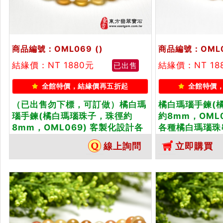
商品編號：OML069
()
商品編號：OML
結緣價：NT 1880元
結緣價：NT 18
已出售
全館特價，結緣價再五折起
全館特價
（已出售勿下標，可訂做）橘白瑪
橘白瑪瑙手鍊(
瑙手鍊(橘白瑪瑙珠子，珠徑約
約8mm，OML
8mm，OML069) 客製化設計各
各種橘白瑪瑙珠
種橘白瑪瑙珠串、橘白瑪瑙珠子、
子、橘白瑪瑙手
線上詢問
立即購買
橘白瑪瑙手鍊、橘白瑪瑙手珠。★
珠。★附東方翡
附東方翡翠寶石保證卡