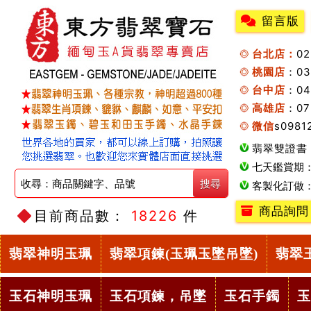
留言版
台北店：
0
桃園店
：0
台中店
：04
高雄店
：07
微信
s0981
翡翠雙證書
七天鑑賞期
客製化訂做
商品詢問
目前商品數：
18226
件
翡翠神明玉珮
翡翠項鍊(玉珮玉墜吊墜)
翡翠
玉石神明玉珮
玉石項鍊，吊墜
玉石手鐲
玉