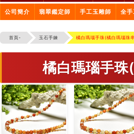
公司簡介
翡翠鑑定師
手工玉雕師
全手
首頁-
玉石手鍊
橘白瑪瑙手珠(橘白瑪瑙珠串
橘白瑪瑙手珠(