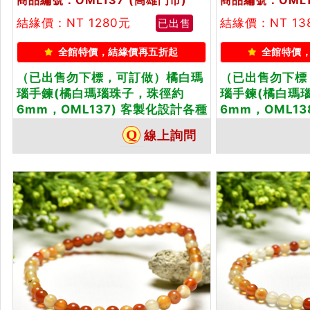
結緣價：NT 1280元
結緣價：NT 13
已出售
全館特價，結緣價再五折起
全館特價
（已出售勿下標，可訂做）橘白瑪
（已出售勿下標
瑙手鍊(橘白瑪瑙珠子，珠徑約
瑙手鍊(橘白瑪
6mm，OML137) 客製化設計各種
6mm，OML1
橘白瑪瑙珠串、橘白瑪瑙珠子、橘
橘白瑪瑙珠串、
線上詢問
白瑪瑙手鍊、橘白瑪瑙手珠。★附
白瑪瑙手鍊、橘
東方翡翠寶石保證卡
東方翡翠寶石保