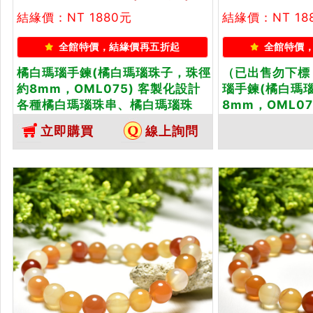
結緣價：NT 1880元
結緣價：NT 18
全館特價，結緣價再五折起
全館特價
橘白瑪瑙手鍊(橘白瑪瑙珠子，珠徑
（已出售勿下標
約8mm，OML075) 客製化設計
瑙手鍊(橘白瑪
各種橘白瑪瑙珠串、橘白瑪瑙珠
8mm，OML0
子、橘白瑪瑙手鍊、橘白瑪瑙手
橘白瑪瑙珠串、
立即購買
線上詢問
珠。★附東方翡翠寶石保證卡
白瑪瑙手鍊、橘
東方翡翠寶石保