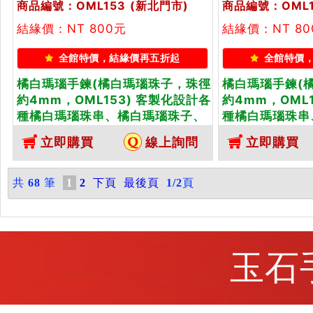
商品編號：OML153
(新北門市)
商品編號：OML1
結緣價：NT 800元
結緣價：NT 80
全館特價，結緣價再五折起
全館特價
橘白瑪瑙手鍊(橘白瑪瑙珠子，珠徑
橘白瑪瑙手鍊(
約4mm，OML153) 客製化設計各
約4mm，OML
種橘白瑪瑙珠串、橘白瑪瑙珠子、
種橘白瑪瑙珠串
橘白瑪瑙手鍊、橘白瑪瑙手珠。★
橘白瑪瑙手鍊、
立即購買
線上詢問
立即購買
附東方翡翠寶石保證卡
附東方翡翠寶石
共
68
筆
1
2
下頁
最後頁
1/2
頁
玉石