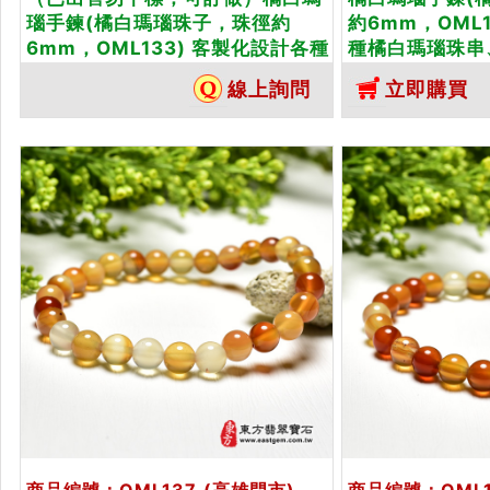
瑙手鍊(橘白瑪瑙珠子，珠徑約
約6mm，OML
6mm，OML133) 客製化設計各種
種橘白瑪瑙珠串
橘白瑪瑙珠串、橘白瑪瑙珠子、橘
橘白瑪瑙手鍊、
線上詢問
立即購買
白瑪瑙手鍊、橘白瑪瑙手珠。★附
附東方翡翠寶石
東方翡翠寶石保證卡
商品編號：OML137
(高雄門市)
商品編號：OML1