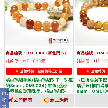
商品編號：OML084
(新北門市)
商品編號：OML1
結緣價：NT 1880元
結緣價：NT 12
全館特價，結緣價再五折起
全館特價
橘白瑪瑙手鍊(橘白瑪瑙珠子，珠徑
（已出售勿下標
約8mm，OML084) 客製化設計
瑙手鍊(橘白瑪
各種橘白瑪瑙珠串、橘白瑪瑙珠
8mm，OML1
FB
子、橘白瑪瑙手鍊、橘白瑪瑙手
橘白瑪瑙珠串、
粉
立即購買
線上詢問
珠。★附東方翡翠寶石保證卡
白瑪瑙手鍊、橘
絲
東方翡翠寶石保