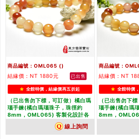
商品編號：OML065
()
商品編號：OML
結緣價：NT 1880元
結緣價：NT 18
已出售
全館特價，結緣價再五折起
全館特價
（已出售勿下標，可訂做）橘白瑪
（已出售勿下標
瑙手鍊(橘白瑪瑙珠子，珠徑約
瑙手鍊(橘白瑪
8mm，OML065) 客製化設計各
8mm，OML0
種橘白瑪瑙珠串、橘白瑪瑙珠子、
種橘白瑪瑙珠串
線上詢問
橘白瑪瑙手鍊、橘白瑪瑙手珠。★
橘白瑪瑙手鍊、
附東方翡翠寶石保證卡
附東方翡翠寶石